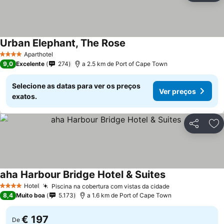
Urban Elephant, The Rose
Aparthotel
4 Estrelas
9,0
Excelente
274
a 2.5 km de Port of Cape Town
Selecione as datas para ver os preços
Ver preços
exatos.
Partilhar
Ad
aha Harbour Bridge Hotel & Suites
Hotel
Piscina na cobertura com vistas da cidade
4 Estrelas
8,4
Muito boa
5.173
a 1.6 km de Port of Cape Town
€ 197
De