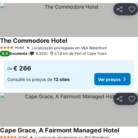
Partilhar
Ad
The Commodore Hotel
Hotel
Localização privilegiada em V&A Waterfront
4 Estrelas
8,5
Excelente
6.300
a 1.6 km de Port of Cape Town
€ 266
De
Consulte os preços de
12 sites
Ver preços
Partilhar
Ad
Cape Grace, A Fairmont Managed Hotel
Hotel
Localização privilegiada na V&A Waterfront