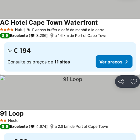
AC Hotel Cape Town Waterfront
Hotel
Extenso buffet e café da manhã à la carte
4 Estrelas
8,9
Excelente
3.286
a 1.6 km de Port of Cape Town
€ 194
De
Consulte os preços de
11 sites
Ver preços
Partilhar
Ad
91 Loop
Hostel
2 Estrelas
8,6
Excelente
4.674
a 2.8 km de Port of Cape Town