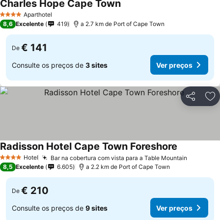
Charles Hope Cape Town
Aparthotel
4 Estrelas
8,6
Excelente
419
a 2.7 km de Port of Cape Town
€ 141
De
Consulte os preços de
3 sites
Ver preços
Partilhar
Ad
Radisson Hotel Cape Town Foreshore
Hotel
Bar na cobertura com vista para a Table Mountain
4 Estrelas
8,5
Excelente
6.605
a 2.2 km de Port of Cape Town
€ 210
De
Consulte os preços de
9 sites
Ver preços