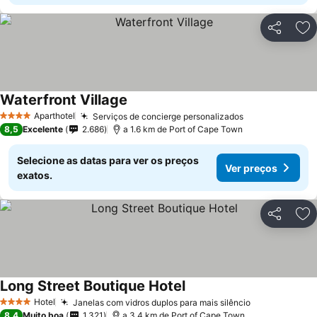
Partilhar
Ad
Waterfront Village
Aparthotel
Serviços de concierge personalizados
4 Estrelas
8,5
Excelente
2.686
a 1.6 km de Port of Cape Town
Selecione as datas para ver os preços
Ver preços
exatos.
Partilhar
Ad
Long Street Boutique Hotel
Hotel
Janelas com vidros duplos para mais silêncio
4 Estrelas
8,4
Muito boa
1.321
a 3.4 km de Port of Cape Town