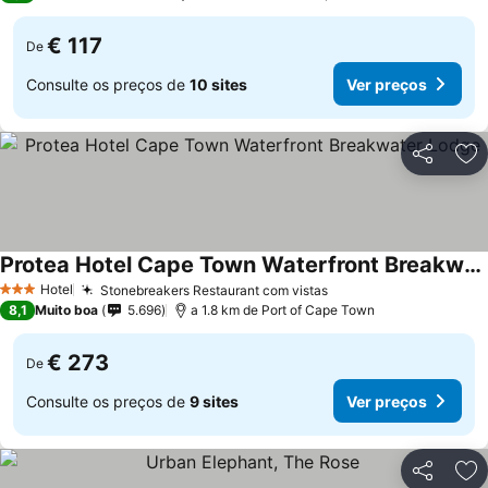
€ 117
De
Consulte os preços de
10 sites
Ver preços
Partilhar
Ad
Protea Hotel Cape Town Waterfront Breakwater Lodge
Hotel
Stonebreakers Restaurant com vistas
3 Estrelas
8,1
Muito boa
5.696
a 1.8 km de Port of Cape Town
€ 273
De
Consulte os preços de
9 sites
Ver preços
Partilhar
Ad