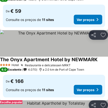
€ 59
De
Consulte os preços de
11 sites
Ver preços
Partilhar
Ad
The Onyx Apartment Hotel by NEWMARK
Hotel
Restaurante e delicatessen MRKT
4 Estrelas
9,0
Excelente
4.070
a 2.0 km de Port of Cape Town
€ 166
De
Consulte os preços de
11 sites
Ver preços
Escolha popular
Partilhar
Ad