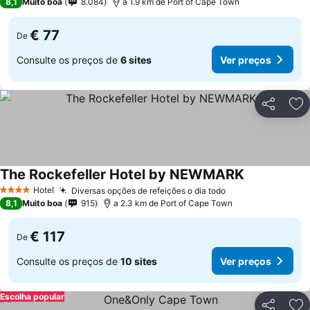
8,1
Muito boa
8.084
a 1.9 km de Port of Cape Town
€ 77
De
Consulte os preços de
6 sites
Ver preços
Partilhar
Ad
The Rockefeller Hotel by NEWMARK
Hotel
Diversas opções de refeições o dia todo
4 Estrelas
8,1
Muito boa
915
a 2.3 km de Port of Cape Town
€ 117
De
Consulte os preços de
10 sites
Ver preços
Escolha popular