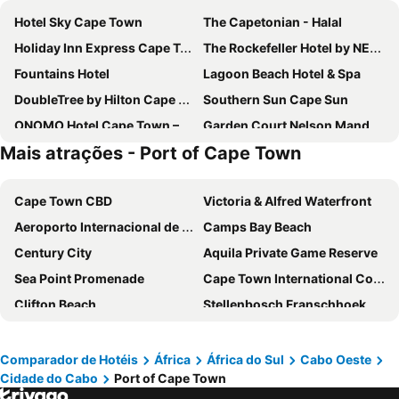
Hotel Sky Cape Town
The Capetonian - Halal
Holiday Inn Express Cape Town City Centre By Ihg
The Rockefeller Hotel by NEWMARK
Fountains Hotel
Lagoon Beach Hotel & Spa
DoubleTree by Hilton Cape Town - Upper Eastside
Southern Sun Cape Sun
ONOMO Hotel Cape Town – Inn On The Square
Garden Court Nelson Mandela Boulevard
Mais atrações - Port of Cape Town
Radisson RED Cape Town, V&A Waterfront
Canopy By Hilton Cape Town Longkloof
President Hotel
Mojo Hotel
Cape Town CBD
Victoria & Alfred Waterfront
ONOMO Hotel Waterfront
Cape Town Hollow Boutique Hotel
Aeroporto Internacional de Cape Town
Camps Bay Beach
Southern Sun Waterfront Cape Town
Cresta Grande Cape Town
Century City
Aquila Private Game Reserve
Road Lodge Cape Town International Airport
Wink Aparthotel One Thibault
Sea Point Promenade
Cape Town International Convention Centre
Inn & Out Express Sea Point
Pepperclub Hotel
Clifton Beach
Stellenbosch Franschhoek and Paarl Valley Wine Day Trip
Innscape Classic Hotel
SunSquare Cape Town Gardens
City Bowl
Tyger Valley Centre
AC Hotel Cape Town Waterfront
Pullman Cape Town City Centre
Table Mountain National Park
Canal Walk
StayEasy Century City
SunSquare Cape Town City Bowl
Comparador de Hotéis
África
África do Sul
Cabo Oeste
Cidade do Cabo
Port of Cape Town
Two Oceans Aquarium
Green Point Stadium
Cape Heritage Hotel
Cape Town Lodge Hotel