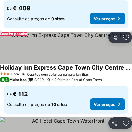
€ 409
De
Consulte os preços de
9 sites
Ver preços
Escolha popular
Partilhar
Ad
Holiday Inn Express Cape Town City Centre By Ihg
Hotel
Quartos com sofá-cama para famílias
3 Estrelas
8,4
Muito boa
8.019
a 2.9 km de Port of Cape Town
€ 112
De
Consulte os preços de
10 sites
Ver preços
Partilhar
Ad