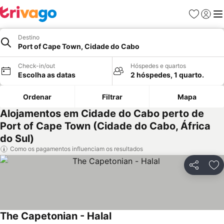
Favoritos
Iniciar
Me
Destino
Port of Cape Town, Cidade do Cabo
Check-in/out
Hóspedes e quartos
Escolha as datas
2 hóspedes, 1 quarto.
Ordenar
Filtrar
Mapa
Alojamentos em Cidade do Cabo perto de
Port of Cape Town (Cidade do Cabo, África
do Sul)
Como os pagamentos influenciam os resultados
Partilhar
Ad
The Capetonian - Halal