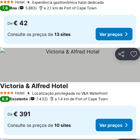
Hotel
Experiência gastronômica halal dedicada
4 Estrelas
7,8
Boa
5.883
a 2.1 km de Port of Cape Town
€ 42
De
Consulte os preços de
13 sites
Ver preços
Partilhar
Ad
Victoria & Alfred Hotel
Hotel
Localização privilegiada no V&A Waterfront
4 Estrelas
8,9
Excelente
7.432
a 1.4 km de Port of Cape Town
€ 391
De
Consulte os preços de
10 sites
Ver preços