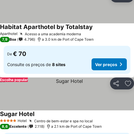
Habitat Aparthotel by Totalstay
Aparthotel
Acesso a uma academia moderna
7,9
Boa
4.796
a 3.0 km de Port of Cape Town
€ 70
De
Consulte os preços de
8 sites
Ver preços
Escolha popular
Partilhar
Ad
Sugar Hotel
Hotel
Centro de bem-estar e spa no local
5 Estrelas
8,6
Excelente
2.118
a 2.1 km de Port of Cape Town