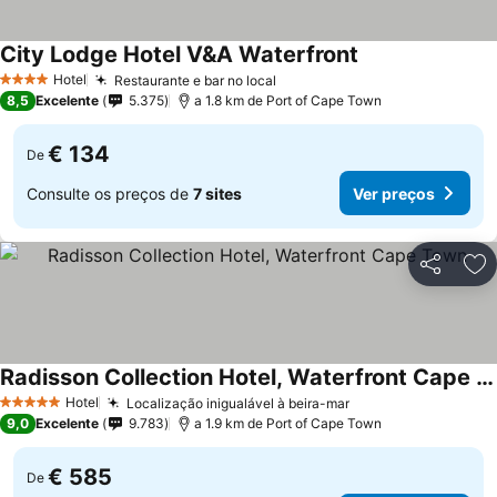
City Lodge Hotel V&A Waterfront
Hotel
Restaurante e bar no local
4 Estrelas
8,5
Excelente
5.375
a 1.8 km de Port of Cape Town
€ 134
De
Consulte os preços de
7 sites
Ver preços
Partilhar
Ad
Radisson Collection Hotel, Waterfront Cape Town
Hotel
Localização inigualável à beira-mar
5 Estrelas
9,0
Excelente
9.783
a 1.9 km de Port of Cape Town
€ 585
De