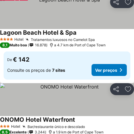
Partilhar
Ad
Lagoon Beach Hotel & Spa
Hotel
Tratamentos luxuosos no Camelot Spa
4 Estrelas
8,1
Muito boa
16.878
a 4.7 km de Port of Cape Town
€ 142
De
Consulte os preços de
7 sites
Ver preços
Partilhar
Ad
ONOMO Hotel Waterfront
Hotel
Bar/restaurante único e descolado
3 Estrelas
8,5
Excelente
3.244
a 1.9 km de Port of Cape Town