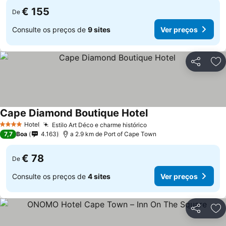
€ 155
De
Consulte os preços de
9 sites
Ver preços
Partilhar
Ad
Cape Diamond Boutique Hotel
Hotel
Estilo Art Déco e charme histórico
4 Estrelas
7,7
Boa
4.163
a 2.9 km de Port of Cape Town
€ 78
De
Consulte os preços de
4 sites
Ver preços
Partilhar
Ad