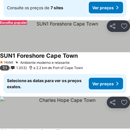
Consulte os preços de
7 sites
Ver preços
Escolha popular
Partilhar
Ad
SUN1 Foreshore Cape Town
Hotel
Ambiente moderno e relaxante
1 Estrelas
7,1
1.303
a 2.2 km de Port of Cape Town
Selecione as datas para ver os preços
Ver preços
exatos.
Partilhar
Ad