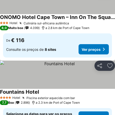
ONOMO Hotel Cape Town – Inn On The Square
Hotel
Culinária sul-africana autêntica
3 Estrelas
8,0
Muito boa
4.099
a 2.8 km de Port of Cape Town
€ 116
De
Consulte os preços de
8 sites
Ver preços
Partilhar
Ad
Fountains Hotel
Hotel
Piscina exterior aquecida com bar
4 Estrelas
7,7
Boa
2.896
a 2.3 km de Port of Cape Town
Selecione as datas para ver os preços