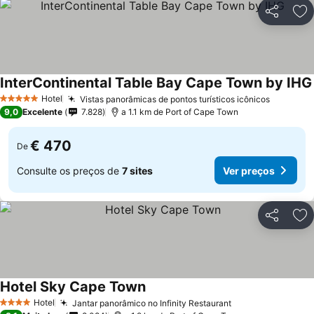
Partilhar
Ad
InterContinental Table Bay Cape Town by IHG
Hotel
Vistas panorâmicas de pontos turísticos icônicos
5 Estrelas
9,0
Excelente
7.828
a 1.1 km de Port of Cape Town
€ 470
De
Consulte os preços de
7 sites
Ver preços
Partilhar
Ad
Hotel Sky Cape Town
Hotel
Jantar panorâmico no Infinity Restaurant
4 Estrelas