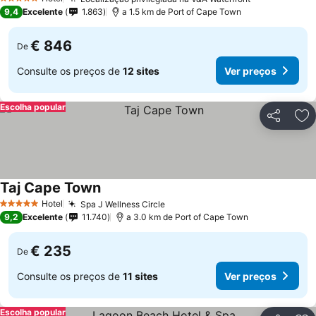
5 Estrelas
9,4
Excelente
1.863
a 1.5 km de Port of Cape Town
€ 846
De
Consulte os preços de
12 sites
Ver preços
Escolha popular
Partilhar
Ad
Taj Cape Town
Hotel
Spa J Wellness Circle
5 Estrelas
9,2
Excelente
11.740
a 3.0 km de Port of Cape Town
€ 235
De
Consulte os preços de
11 sites
Ver preços
Escolha popular