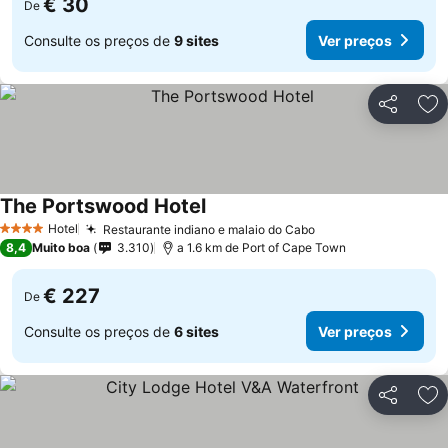
€ 30
De
Consulte os preços de
9 sites
Ver preços
Partilhar
Ad
The Portswood Hotel
Hotel
Restaurante indiano e malaio do Cabo
4 Estrelas
8,4
Muito boa
3.310
a 1.6 km de Port of Cape Town
€ 227
De
Consulte os preços de
6 sites
Ver preços
Partilhar
Ad