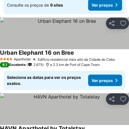
Consulte os preços de
9 sites
Ver preços
Partilhar
Ad
Urban Elephant 16 on Bree
Aparthotel
Edifício residencial mais alto da Cidade do Cabo
4 Estrelas
9,1
Excelente
2.675
a 2.3 km de Port of Cape Town
Selecione as datas para ver os preços
Ver preços
exatos.
Partilhar
Ad
HAVN Aparthotel by Totalstay