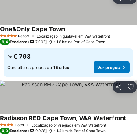
Partilhar
Ad
One&Only Cape Town
Resort
Localização inigualável em V&A Waterfront
5 Estrelas
9,4
Excelente
7.002
a 1.8 km de Port of Cape Town
€ 793
De
Consulte os preços de
15 sites
Ver preços
Partilhar
Ad
Radisson RED Cape Town, V&A Waterfront
Hotel
Localização privilegiada em V&A Waterfront
4 Estrelas
9,0
Excelente
9.028
a 1.4 km de Port of Cape Town