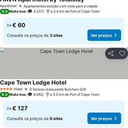
Aparthotel
Apartamentos estúdio com vista para a cidade
8,0
Muito boa
4.537
a 2.4 km de Port of Cape Town
€ 60
De
Consulte os preços de
3 sites
Ver preços
Partilhar
Ad
Cape Town Lodge Hotel
Hotel
O famoso restaurante Butchers Grill
4 Estrelas
8,0
Muito boa
8.562
a 3.0 km de Port of Cape Town
€ 127
De
Consulte os preços de
6 sites
Ver preços