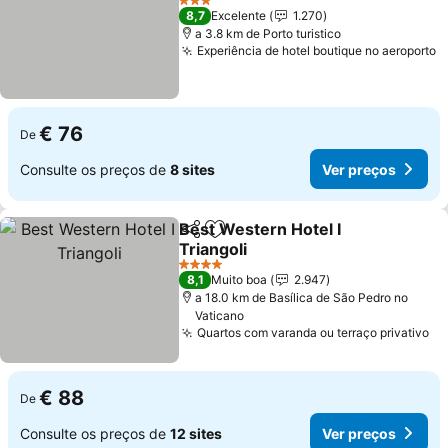
3 Estrelas
8,7
Excelente
1.270
a 3.8 km de Porto turistico
Experiência de hotel boutique no aeroporto
€ 76
De
Consulte os preços de
8 sites
Ver preços
Best Western Hotel I
Partilhar
Adicionar aos favoritos
Triangoli
4 Estrelas
8,1
Muito boa
2.947
a 18.0 km de Basílica de São Pedro no
Vaticano
Quartos com varanda ou terraço privativo
€ 88
De
Consulte os preços de
12 sites
Ver preços