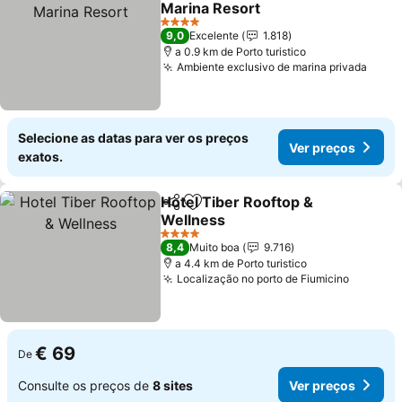
Marina Resort
4 Estrelas
9,0
Excelente
1.818
a 0.9 km de Porto turistico
Ambiente exclusivo de marina privada
Selecione as datas para ver os preços
Ver preços
exatos.
Hotel Tiber Rooftop &
Partilhar
Adicionar aos favoritos
Wellness
4 Estrelas
8,4
Muito boa
9.716
a 4.4 km de Porto turistico
Localização no porto de Fiumicino
€ 69
De
Consulte os preços de
8 sites
Ver preços