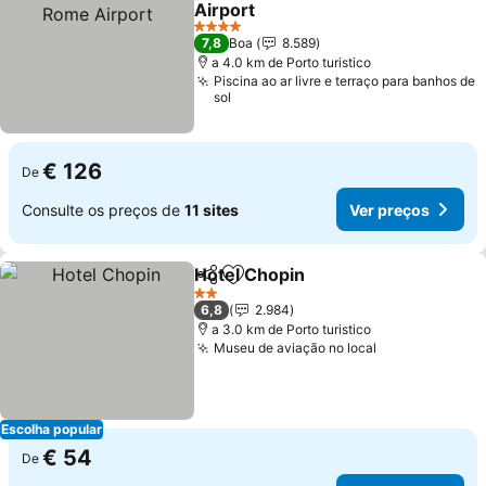
Airport
4 Estrelas
7,8
Boa
8.589
a 4.0 km de Porto turistico
Piscina ao ar livre e terraço para banhos de
sol
€ 126
De
Consulte os preços de
11 sites
Ver preços
Hotel Chopin
Partilhar
Adicionar aos favoritos
2 Estrelas
6,8
2.984
a 3.0 km de Porto turistico
Museu de aviação no local
Escolha popular
€ 54
De