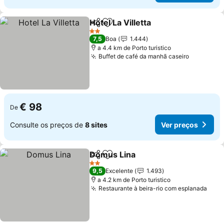
Hotel La Villetta
Partilhar
Adicionar aos favoritos
2 Estrelas
7,5
Boa
1.444
a 4.4 km de Porto turistico
Buffet de café da manhã caseiro
€ 98
De
Consulte os preços de
8 sites
Ver preços
Domus Lina
Partilhar
Adicionar aos favoritos
2 Estrelas
9,5
Excelente
1.493
a 4.2 km de Porto turistico
Restaurante à beira-rio com esplanada