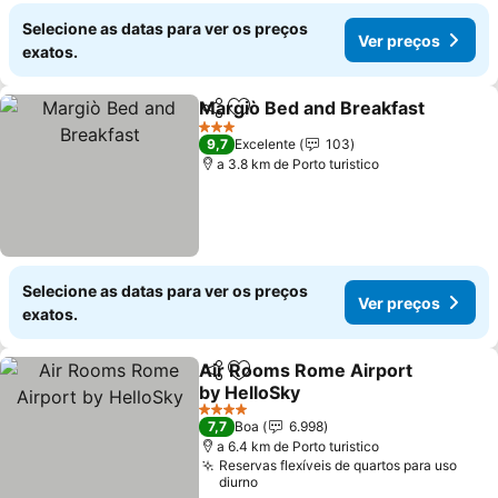
Selecione as datas para ver os preços
Ver preços
exatos.
Margiò Bed and Breakfast
Partilhar
Adicionar aos favoritos
3 Estrelas
9,7
Excelente
103
a 3.8 km de Porto turistico
Selecione as datas para ver os preços
Ver preços
exatos.
Air Rooms Rome Airport
Partilhar
Adicionar aos favoritos
by HelloSky
4 Estrelas
7,7
Boa
6.998
a 6.4 km de Porto turistico
Reservas flexíveis de quartos para uso
diurno