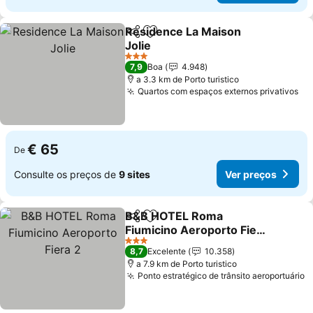
Residence La Maison
Partilhar
Adicionar aos favoritos
Jolie
3 Estrelas
7,9
Boa
4.948
a 3.3 km de Porto turistico
Quartos com espaços externos privativos
€ 65
De
Consulte os preços de
9 sites
Ver preços
B&B HOTEL Roma
Partilhar
Adicionar aos favoritos
Fiumicino Aeroporto Fiera
2
3 Estrelas
8,7
Excelente
10.358
a 7.9 km de Porto turistico
Ponto estratégico de trânsito aeroportuário