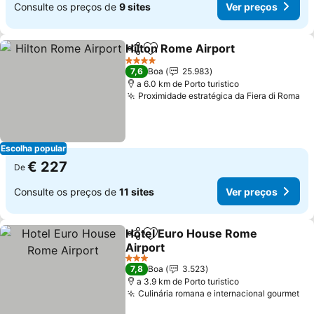
Consulte os preços de
9 sites
Ver preços
Hilton Rome Airport
Partilhar
Adicionar aos favoritos
4 Estrelas
7,6
Boa
25.983
a 6.0 km de Porto turistico
Proximidade estratégica da Fiera di Roma
Escolha popular
€ 227
De
Consulte os preços de
11 sites
Ver preços
Hotel Euro House Rome
Partilhar
Adicionar aos favoritos
Airport
3 Estrelas
7,8
Boa
3.523
a 3.9 km de Porto turistico
Culinária romana e internacional gourmet