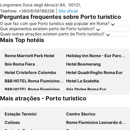
Lungomare Duca degli Abruzzi 84
,
00121
,
Telefone
:
+390(6)56188236
|
Site oficial
Perguntas frequentes sobre Porto turistico
O que faz com que Porto turistico seja popular em Roma?
Que alojamentos existem perto de Porto turistico?
Quais outras atrações existem perto de Porto turistico?
Mais Top hotéis
Rome Marriott Park Hotel
Holiday Inn Rome - Eur Parco Dei Medici By Ihg
Ibis Roma Fiera
Hotel Boomerang
Hotel Cristoforo Colombo
Hotel Quadrifoglio Roma Eur
B&B HOTEL Roma Fiumicino Aeroporto Fiera 1
Hotel La Scaletta
B&B HOTEL Roma Fiumicino Aeroporto Fiera 2
ibis Styles Roma Eur
Mais atrações - Porto turistico
Hilton Garden Inn Rome Airport
Hotel Isola Sacra Rome Airport
Novotel Roma Eur
Hilton Rome Airport
Estação Termini
Centro Storico
Best Western Hotel I Triangoli
All Time Relais & Sport Hotel
Coliseu
Rome Fiumicino Leonardo da Vinci International Airport
Euro House Inn Airport
Airport Hotel