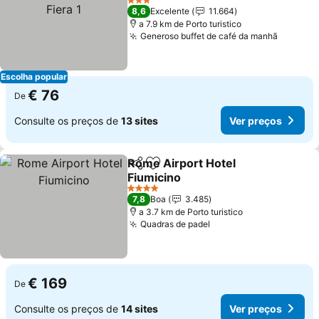
1
3 Estrelas
8,6
Excelente
11.664
a 7.9 km de Porto turistico
Generoso buffet de café da manhã
Escolha popular
€ 76
De
Consulte os preços de
13 sites
Ver preços
Rome Airport Hotel
Partilhar
Adicionar aos favoritos
Fiumicino
4 Estrelas
7,8
Boa
3.485
a 3.7 km de Porto turistico
Quadras de padel
€ 169
De
Consulte os preços de
14 sites
Ver preços