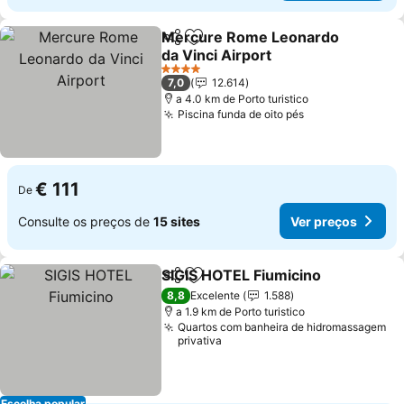
Mercure Rome Leonardo
Partilhar
Adicionar aos favoritos
da Vinci Airport
4 Estrelas
7,0
12.614
a 4.0 km de Porto turistico
Piscina funda de oito pés
€ 111
De
Consulte os preços de
15 sites
Ver preços
SIGIS HOTEL Fiumicino
Partilhar
Adicionar aos favoritos
8,8
Excelente
1.588
a 1.9 km de Porto turistico
Quartos com banheira de hidromassagem
privativa
Escolha popular