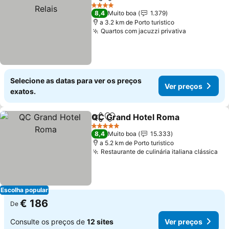
Partilhar
Adicionar aos favoritos
4 Estrelas
8,4
Muito boa
1.379
a 3.2 km de Porto turistico
Quartos com jacuzzi privativa
Selecione as datas para ver os preços
Ver preços
exatos.
QC Grand Hotel Roma
Partilhar
Adicionar aos favoritos
5 Estrelas
8,4
Muito boa
15.333
a 5.2 km de Porto turistico
Restaurante de culinária italiana clássica
Escolha popular
€ 186
De
Consulte os preços de
12 sites
Ver preços