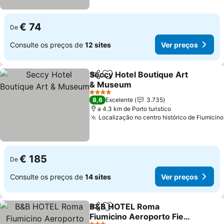
€ 74
De
Consulte os preços de
12 sites
Ver preços
Seccy Hotel Boutique Art
Partilhar
Adicionar aos favoritos
& Museum
4 Estrelas
8,6
Excelente
3.735
a 4.3 km de Porto turistico
Localização no centro histórico de Fiumicino
€ 185
De
Consulte os preços de
14 sites
Ver preços
B&B HOTEL Roma
Partilhar
Adicionar aos favoritos
Fiumicino Aeroporto Fiera