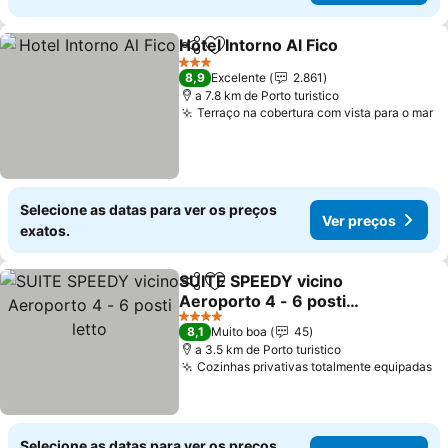
Hotel Intorno Al Fico
Partilhar
Adicionar aos favoritos
3 Estrelas
8,9
Excelente
2.861
a 7.8 km de Porto turistico
Terraço na cobertura com vista para o mar
Selecione as datas para ver os preços
Ver preços
exatos.
SUITE SPEEDY vicino
Partilhar
Adicionar aos favoritos
Aeroporto 4 - 6 posti
letto
4 Estrelas
8,1
Muito boa
45
a 3.5 km de Porto turistico
Cozinhas privativas totalmente equipadas
Selecione as datas para ver os preços