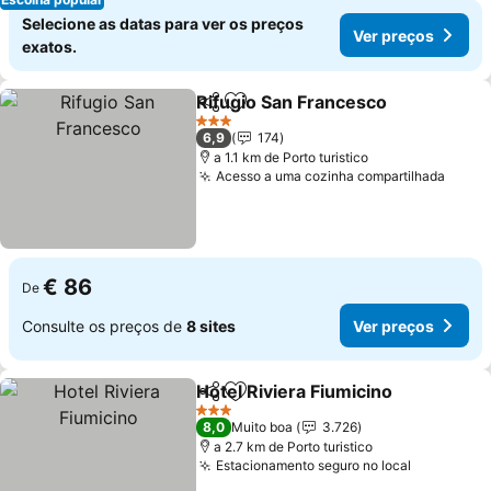
Selecione as datas para ver os preços
Ver preços
exatos.
Rifugio San Francesco
Partilhar
Adicionar aos favoritos
3 Estrelas
6,9
174
a 1.1 km de Porto turistico
Acesso a uma cozinha compartilhada
€ 86
De
Consulte os preços de
8 sites
Ver preços
Hotel Riviera Fiumicino
Partilhar
Adicionar aos favoritos
3 Estrelas
8,0
Muito boa
3.726
a 2.7 km de Porto turistico
Estacionamento seguro no local