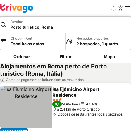
Favoritos
Iniciar
Me
Destino
Porto turistico, Roma
Check-in/out
Hóspedes e quartos
Escolha as datas
2 hóspedes, 1 quarto.
Ordenar
Filtrar
Mapa
Alojamentos em Roma perto de Porto
turistico (Roma, Itália)
Como os pagamentos influenciam os resultados
Isa Fiumicino Airport
Partilhar
Adicionar aos favoritos
Residence
3 Estrelas
8,1
Muito boa
4.348
a 2.4 km de Porto turistico
Opções de restaurantes locais próximos
Escolha popular