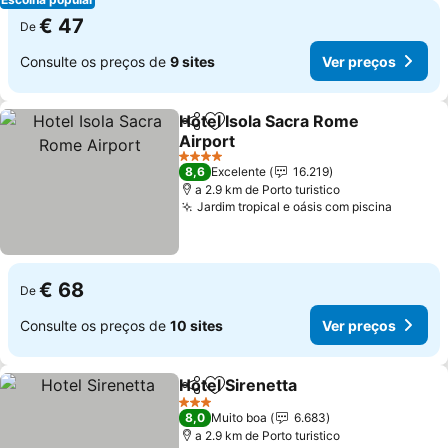
€ 47
De
Consulte os preços de
9 sites
Ver preços
Hotel Isola Sacra Rome
Partilhar
Adicionar aos favoritos
Airport
4 Estrelas
8,6
Excelente
16.219
a 2.9 km de Porto turistico
Jardim tropical e oásis com piscina
€ 68
De
Consulte os preços de
10 sites
Ver preços
Hotel Sirenetta
Partilhar
Adicionar aos favoritos
3 Estrelas
8,0
Muito boa
6.683
a 2.9 km de Porto turistico