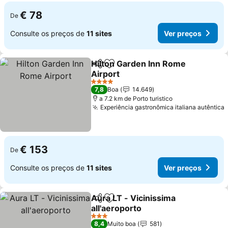
€ 78
De
Consulte os preços de
11 sites
Ver preços
Hilton Garden Inn Rome
Partilhar
Adicionar aos favoritos
Airport
4 Estrelas
7,8
Boa
14.649
a 7.2 km de Porto turistico
Experiência gastronômica italiana autêntica
€ 153
De
Consulte os preços de
11 sites
Ver preços
Aura LT - Vicinissima
Partilhar
Adicionar aos favoritos
all'aeroporto
3 Estrelas
8,4
Muito boa
581