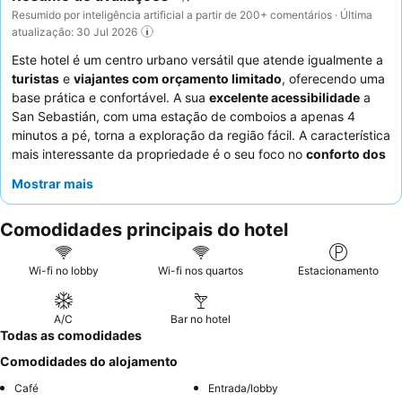
Resumido por inteligência artificial a partir de 200+ comentários · Última
atualização: 30 Jul 2026
Este hotel é um centro urbano versátil que atende igualmente a
turistas
e
viajantes com orçamento limitado
, oferecendo uma
base prática e confortável. A sua
excelente acessibilidade
a
San Sebastián, com uma estação de comboios a apenas 4
minutos a pé, torna a exploração da região fácil. A característica
mais interessante da propriedade é o seu foco no
conforto dos
quartos
, particularmente as camas confortáveis e grandes que
Mostrar mais
garantem uma estadia tranquila. Os hóspedes elogiam
consistentemente os
funcionários do hotel
pela sua simpatia e
Comodidades principais do hotel
prestabilidade excecionais, e as
ofertas de pequeno-almoço
são frequentemente destacadas como abrangentes e
satisfatórias. Para uma estadia mais tranquila, os hóspedes
Wi-fi no lobby
Wi-fi nos quartos
Estacionamento
podem considerar solicitar um quarto longe da autoestrada.
A/C
Bar no hotel
Todas as comodidades
Comodidades do alojamento
Café
Entrada/lobby