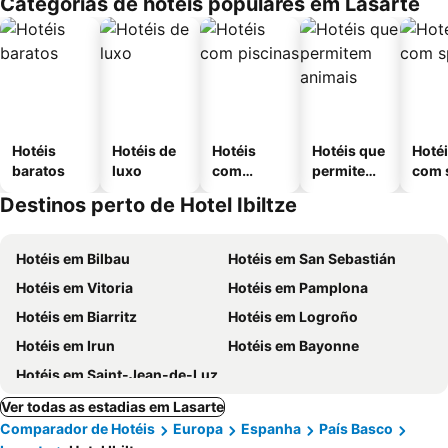
Categorias de hotéis populares em Lasarte
Hotéis
Hotéis de
Hotéis
Hotéis que
Hoté
baratos
luxo
com
permitem
com 
piscinas
animais
Destinos perto de Hotel Ibiltze
Hotéis em Bilbau
Hotéis em San Sebastián
Hotéis em Vitoria
Hotéis em Pamplona
Hotéis em Biarritz
Hotéis em Logroño
Hotéis em Irun
Hotéis em Bayonne
Hotéis em Saint-Jean-de-Luz
Ver todas as estadias em Lasarte
Comparador de Hotéis
Europa
Espanha
País Basco