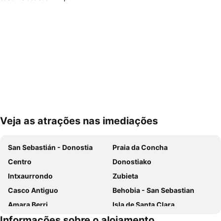
Veja as atrações nas imediações
Ampliar mapa
San Sebastián - Donostia
Praia da Concha
Centro
Donostiako
Intxaurrondo
Zubieta
Casco Antiguo
Behobia - San Sebastian
Amara Berri
Isla de Santa Clara
Informações sobre o alojamento
Arkolla
Hondarribia