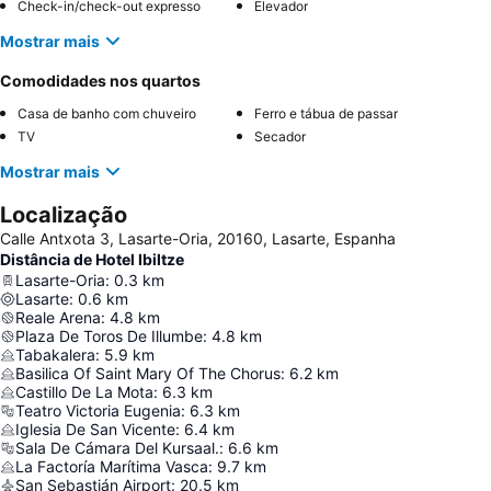
Check-in/check-out expresso
Elevador
Mostrar mais
Comodidades nos quartos
Casa de banho com chuveiro
Ferro e tábua de passar
TV
Secador
Mostrar mais
Localização
Calle Antxota 3, Lasarte-Oria, 20160, Lasarte, Espanha
Distância de Hotel Ibiltze
Lasarte-Oria
:
0.3
km
Lasarte
:
0.6
km
Reale Arena
:
4.8
km
Plaza De Toros De Illumbe
:
4.8
km
Tabakalera
:
5.9
km
Basilica Of Saint Mary Of The Chorus
:
6.2
km
Castillo De La Mota
:
6.3
km
Teatro Victoria Eugenia
:
6.3
km
Iglesia De San Vicente
:
6.4
km
Sala De Cámara Del Kursaal.
:
6.6
km
La Factoría Marítima Vasca
:
9.7
km
San Sebastián Airport
:
20.5
km