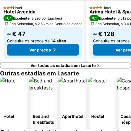
Aéroport de Biarritz-Anglet-Bayonne
Hotel
Hotel
3 Estrelas
4 Estrelas
Hotel Avenida
Arima Hotel & Spa
8,7
9,1
Excelente
(
8.295 pontuações
)
Excelente
(
5.512 p
San Sebastián, a 2.5 km de Centro da cidade
San Sebastián, a 3.0
€ 47
€ 128
de
de
Consulte os preços de
14 sites
Consulte os preços
Ver preços
Ver pre
Ver todas as estadias em Lasarte
Outras estadias em Lasarte
Hotel
Bed and
Aparthotel
Hostel
Casa
breakfasts
hósp