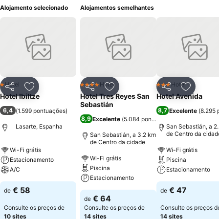
Alojamento selecionado
Alojamentos semelhantes
Hotel
Hotel
Hotel
1 Estrelas
4 Estrelas
3 Estrelas
Partilhar
Adicionar aos favoritos
Partilhar
Adicionar aos favoritos
Partilhar
Adicionar
Hotel Ibiltze
Hotel Tres Reyes San
Hotel Avenida
Sebastián
6,4
8,7
(
1.599 pontuações
)
Excelente
(
8.295 
8,9
Excelente
(
5.084 pontuações
)
Lasarte, Espanha
San Sebastián, a 2
de Centro da cidad
San Sebastián, a 3.2 km
de Centro da cidade
Wi-Fi grátis
Wi-Fi grátis
Wi-Fi grátis
Estacionamento
Piscina
Piscina
A/C
Estacionamento
Estacionamento
€ 58
€ 47
de
de
€ 64
de
Consulte os preços de
Consulte os preços de
Consulte os preços d
10 sites
14 sites
14 sites