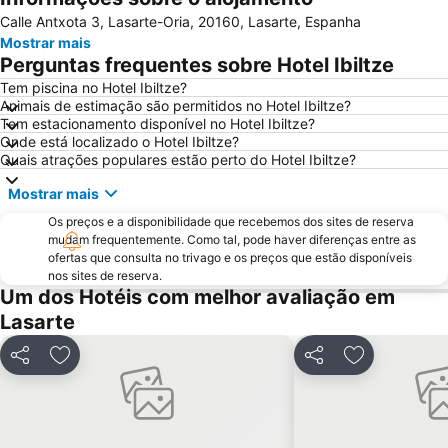
Calle Antxota 3, Lasarte-Oria, 20160, Lasarte, Espanha
Ondarreta
Antilla
Mostrar mais
Gare Saint Jean de Luz-Ciboure
Aiete
Perguntas frequentes sobre Hotel Ibiltze
Playa de Monte Igeldo
Acuario de San Sebastián
Tem piscina no Hotel Ibiltze?
Animais de estimação são permitidos no Hotel Ibiltze?
Egia
Zarautz
Tem estacionamento disponível no Hotel Ibiltze?
Puntalea
Palacio de Aiete
Onde está localizado o Hotel Ibiltze?
Quais atrações populares estão perto do Hotel Ibiltze?
Termas La Perla
Le Petit Train de La Rhune
Mostrar mais
Riberas de Loyola
Teatro Victoria Eugenia
Os preços e a disponibilidade que recebemos dos sites de reserva
Gros
Ategorrieta-Ulia
mudam frequentemente. Como tal, pode haver diferenças entre as
Altza
Alarde
ofertas que consulta no trivago e os preços que estão disponíveis
nos sites de reserva.
Zimizarga
La Grande Plage
Um dos Hotéis com melhor avaliação em
Igeldo
Monte Igueldo
Lasarte
Mendelu
Gare d'Hendaye
Partilhar
Adicionar aos favoritos
Partilhar
Adicionar ao
Hendaiako Hondartza
Basílica de San Ignacio de Loiola
Igreja de São João Batista
Plage de Marbella
Casino Barrière de Biarritz
Plage du Miramar