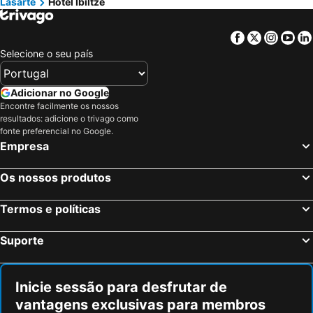
Lasarte
Hotel Ibiltze
Facebook
Twitter
Insta
Yo
Selecione o seu país
Adicionar no Google
Encontre facilmente os nossos
resultados: adicione o trivago como
fonte preferencial no Google.
Empresa
Os nossos produtos
Termos e políticas
Suporte
Inicie sessão para desfrutar de
vantagens exclusivas para membros