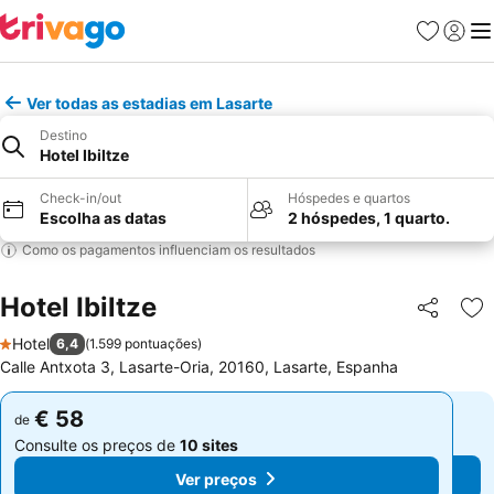
Favoritos
Iniciar
Me
Ver todas as estadias em Lasarte
Destino
Hotel Ibiltze
Check-in/out
Hóspedes e quartos
Escolha as datas
2 hóspedes, 1 quarto.
Como os pagamentos influenciam os resultados
Hotel Ibiltze
Partilhar
Ad
Hotel
6,4
(
1.599 pontuações
)
1 Estrelas
Calle Antxota 3, Lasarte-Oria, 20160, Lasarte, Espanha
€ 58
€ 58
de
de
Consulte os preços de
10 sites
Consulte os preços de
10 sites
Ver preços
Ver preços