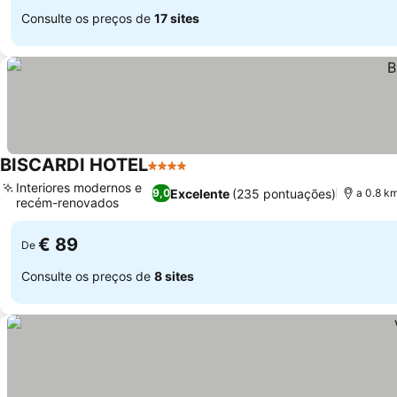
Consulte os preços de
17 sites
BISCARDI HOTEL
4 Estrelas
Ver preços
Interiores modernos e
Excelente
(235 pontuações)
9,0
a 0.8 km
recém-renovados
Ver preços
€ 89
De
Consulte os preços de
8 sites