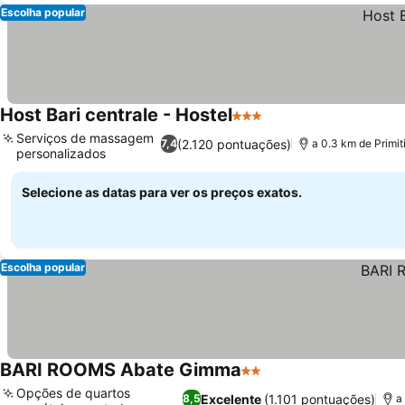
Escolha popular
Host Bari centrale - Hostel
3 Estrelas
Ver preços
Serviços de massagem
(2.120 pontuações)
7,4
a 0.3 km de Primit
personalizados
Ver preços
Selecione as datas para ver os preços exatos.
Escolha popular
BARI ROOMS Abate Gimma
2 Estrelas
Ver preços
Opções de quartos
Excelente
(1.101 pontuações)
8,5
a