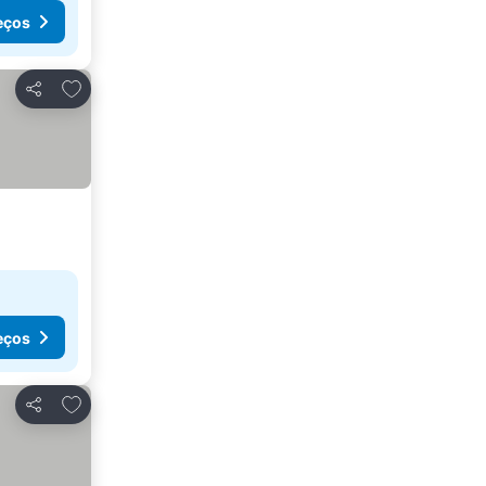
eços
Adicionar aos favoritos
Partilhar
eços
Adicionar aos favoritos
Partilhar