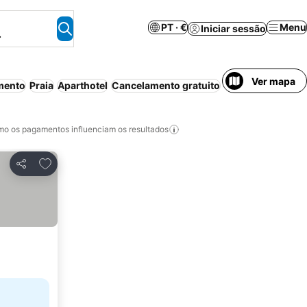
PT · €
Menu
Iniciar sessão
.
Ver mapa
mento
Praia
Aparthotel
Cancelamento gratuito
Casa/a
o os pagamentos influenciam os resultados
Adicionar aos favoritos
Partilhar