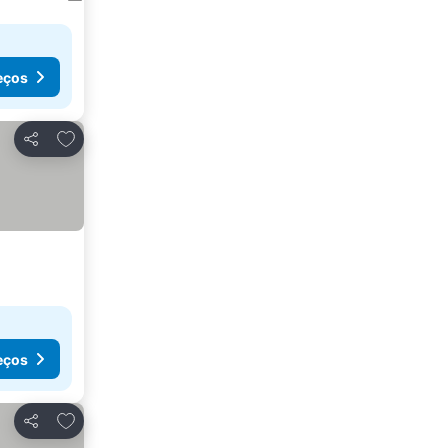
eços
Adicionar aos favoritos
Partilhar
eços
Adicionar aos favoritos
Partilhar