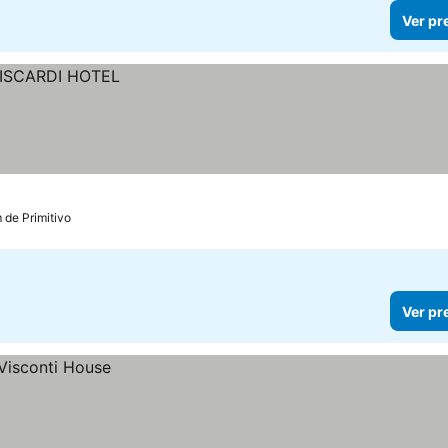
Ver pr
 de Primitivo
Ver pr