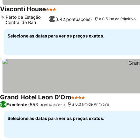
Visconti House
3 Estrelas
Ver preços
Perto da Estação
(642 pontuações)
6,4
a 0.5 km de Primitivo
Central de Bari
Ver preços
Selecione as datas para ver os preços exatos.
Grand Hotel Leon D'Oro
4 Estrelas
Ver preços
Excelente
(553 pontuações)
9,4
a 0.0 km de Primitivo
Selecione as datas para ver os preços exatos.