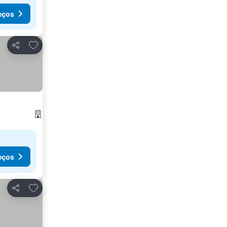
eços
Adicionar aos favoritos
Partilhar
eços
Adicionar aos favoritos
Partilhar