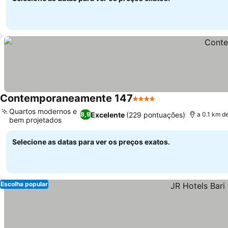
Contemporaneamente 147
4 Estrelas
Ver preços
Quartos modernos e
Excelente
(229 pontuações)
8,9
a 0.1 km de
bem projetados
Ver preços
Selecione as datas para ver os preços exatos.
Escolha popular