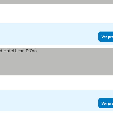
Ver pr
Ver pr