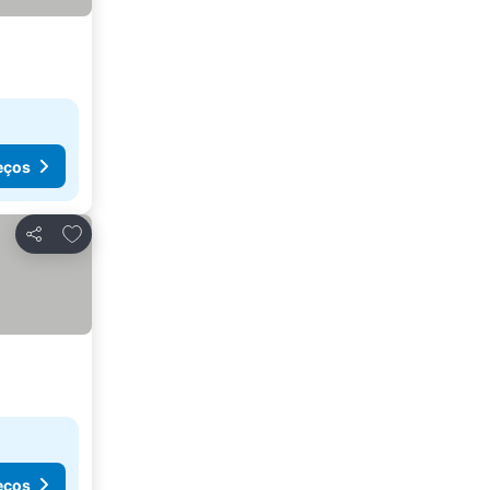
eços
Adicionar aos favoritos
Partilhar
eços