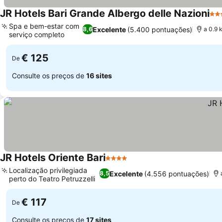
JR Hotels Bari Grande Albergo delle Nazioni
5 E
Spa e bem-estar com
Excelente
(5.400 pontuações)
8,6
a 0.9 
serviço completo
Ver preços
€ 125
De
Consulte os preços de
16 sites
JR Hotels Oriente Bari
4 Estrelas
Ver preços
Localização privilegiada
Excelente
(4.556 pontuações)
8,5
perto do Teatro Petruzzelli
Ver preços
€ 117
De
Consulte os preços de
17 sites