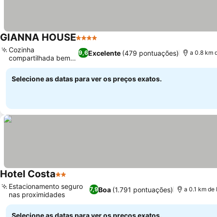
GIANNA HOUSE
4 Estrelas
Ver preços
Cozinha
Excelente
(479 pontuações)
9,6
a 0.8 km d
compartilhada bem
Ver preços
equipada
Selecione as datas para ver os preços exatos.
Hotel Costa
2 Estrelas
Ver preços
Estacionamento seguro
Boa
(1.791 pontuações)
7,9
a 0.1 km de 
nas proximidades
Ver preços
Selecione as datas para ver os preços exatos.