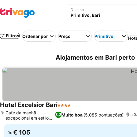
Destino
Filtros
Ordenar por
Preço
Primitivo
Hot
Alojamentos em Bari perto de
Hotel Excelsior Bari
4 Estrelas
Ver preços
Café da manhã
Muito boa
(5.085 pontuações)
8,2
a 0
excepcional em estilo
Ver preços
buffet
€ 105
De