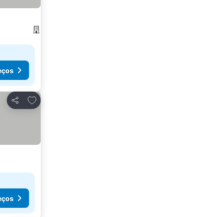
eços
Adicionar aos favoritos
Partilhar
eços