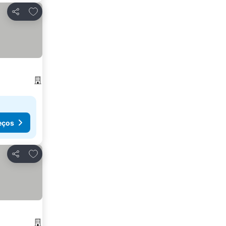
Adicionar aos favoritos
Partilhar
eços
Adicionar aos favoritos
Partilhar