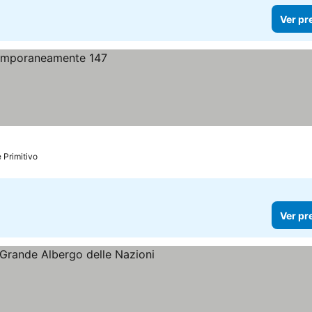
Ver pr
 Primitivo
Ver pr