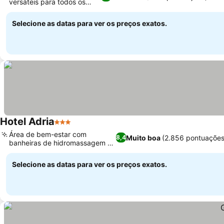
versáteis para todos os
Ver preços
viajantes
Selecione as datas para ver os preços exatos.
Hotel Adria
3 Estrelas
Ver preços
Área de bem-estar com
Muito boa
(2.856 pontuações
8,4
banheiras de hidromassagem e
Ver preços
saunas
Selecione as datas para ver os preços exatos.