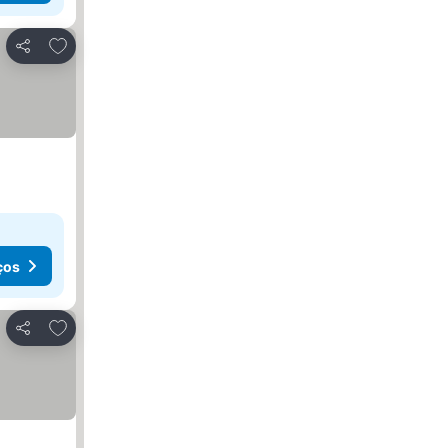
Adicionar aos favoritos
Partilhar
ços
Adicionar aos favoritos
Partilhar