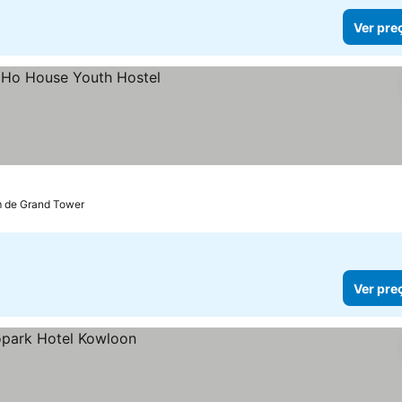
Ver pre
m de Grand Tower
Ver pre