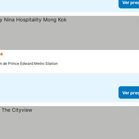
Ver pre
trelas
m de Prince Edward Metro Station
Ver pre