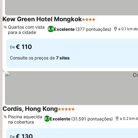
Kew Green Hotel Mongkok
4 Estrelas
Quartos com vista
Excelente
(377 pontuações)
8,6
a 0.1 km de
para a cidade
€ 110
De
Consulte os preços de
7 sites
Cordis, Hong Kong
5 Estrelas
Piscina aquecida
Excelente
(31.591 pontuações)
9,1
a 0.2 km 
na cobertura
€ 130
De