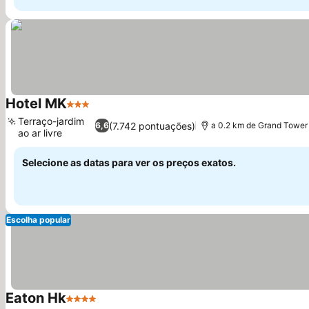
Hotel MK
3 Estrelas
Terraço-jardim
(7.742 pontuações)
6,6
a 0.2 km de Grand Tower
ao ar livre
Selecione as datas para ver os preços exatos.
Escolha popular
Eaton Hk
4 Estrelas