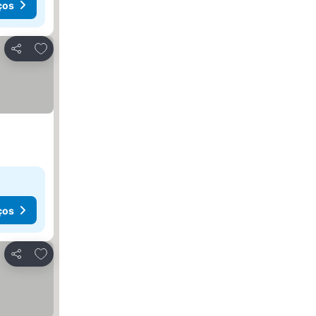
ços
Adicionar aos favoritos
Partilhar
ços
Adicionar aos favoritos
Partilhar