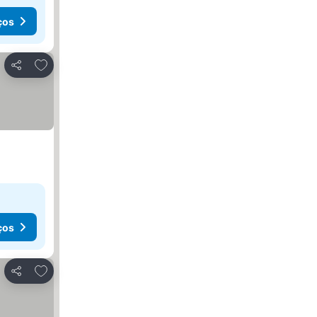
ços
Adicionar aos favoritos
Partilhar
ços
Adicionar aos favoritos
Partilhar