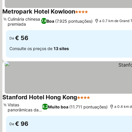
Metropark Hotel Kowloon
4 Estrelas
Culinária chinesa
Boa
(7.925 pontuações)
7,8
a 0.7 km de Grand 
premiada
€ 56
De
Consulte os preços de
13 sites
Stanford Hotel Hong Kong
4 Estrelas
Vistas
Muito boa
(11.711 pontuações)
8,2
a 0.4 km 
panorâmicas da
cidade
€ 96
De