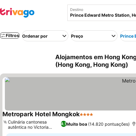
Destino
Filtros
Ordenar por
Preço
Prince 
Alojamentos em Hong Kong 
(Hong Kong, Hong Kong)
Metropark Hotel Mongkok
4 Estrelas
Culinária cantonesa
Muito boa
(14.820 pontuações)
8,1
autêntica no Victoria
Harbour