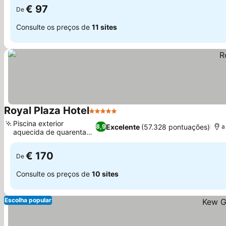
€ 97
De
Consulte os preços de
11 sites
Royal Plaza Hotel
5 Estrelas
Piscina exterior
Excelente
(57.328 pontuações)
8,9
a
aquecida de quarenta
metros
€ 170
De
Consulte os preços de
10 sites
Escolha popular