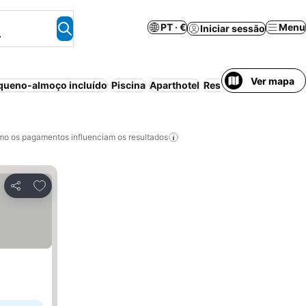
PT · €
Menu
Iniciar sessão
.
Ver mapa
queno-almoço incluído
Piscina
Aparthotel
Resort
Wi-fi
Ar cond
o os pagamentos influenciam os resultados
Adicionar aos favoritos
Partilhar