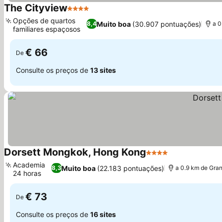
The Cityview
4 Estrelas
Opções de quartos
Muito boa
(30.907 pontuações)
8,4
a 0
familiares espaçosos
€ 66
De
Consulte os preços de
13 sites
Dorsett Mongkok, Hong Kong
4 Estrelas
Academia
Muito boa
(22.183 pontuações)
8,3
a 0.9 km de Gra
24 horas
€ 73
De
Consulte os preços de
16 sites