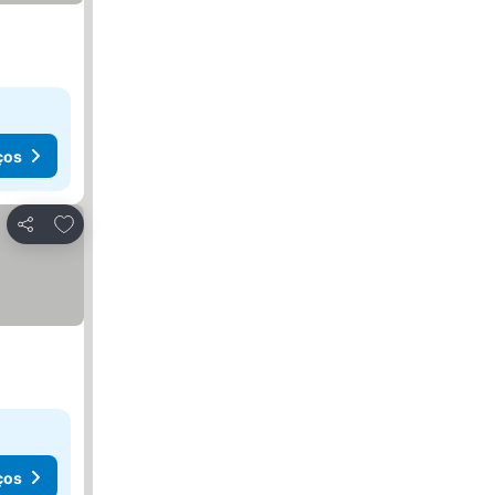
ços
Adicionar aos favoritos
Partilhar
ços