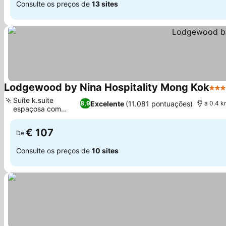
Consulte os preços de
13 sites
Lodgewood by Nina Hospitality Mong Kok
4 Es
Suíte k.suite
Excelente
(11.081 pontuações)
8,9
a 0.4 k
espaçosa com
jacuzzi
€ 107
De
Consulte os preços de
10 sites