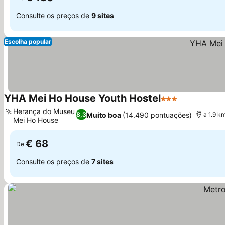
Consulte os preços de
9 sites
Escolha popular
YHA Mei Ho House Youth Hostel
3 Estrelas
Herança do Museu
Muito boa
(14.490 pontuações)
8,3
a 1.9 k
Mei Ho House
€ 68
De
Consulte os preços de
7 sites