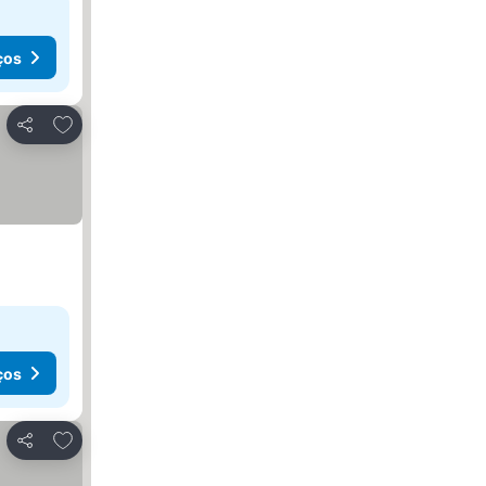
ços
Adicionar aos favoritos
Partilhar
ços
Adicionar aos favoritos
Partilhar