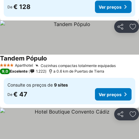
€ 128
Ver preços
De
Partilhar
Ad
Tandem Pópulo
Ver preços
Aparthotel
Cozinhas compactas totalmente equipadas
Ver preço
4 Estrelas
9,0
Excelente
1.222
a 0.6 km de Puertas de Tierra
Consulte os preços de
9 sites
€ 47
Ver preços
De
Partilhar
Ad