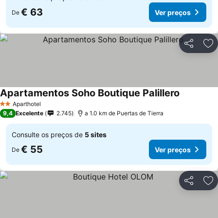
€ 63
Ver preços
De
Partilhar
Ad
Apartamentos Soho Boutique Palillero
Ver preço
Aparthotel
2 Estrelas
9,4
Excelente
2.745
a 1.0 km de Puertas de Tierra
Consulte os preços de
5 sites
€ 55
Ver preços
De
Partilhar
Ad