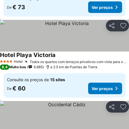
€ 73
Ver preços
De
Partilhar
Ad
Hotel Playa Victoria
Ver preços
Hotel
Todos os quartos com terraços privativos com vista para o mar
4 Estrelas
8,4
Muito boa
6.885
a 2.5 km de Puertas de Tierra
Consulte os preços de
15 sites
€ 60
Ver preços
De
Partilhar
Ad