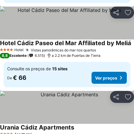
Partilhar
Ad
Hotel Cádiz Paseo del Mar Affiliated by Meliá
V
Hotel
Vistas panorâmicas do mar nos quartos
Ver preços
4 Estrelas
8,8
Excelente
6.515
a 2.2 km de Puertas de Tierra
Consulte os preços de
15 sites
€ 66
Ver preços
De
Partilhar
Ad
Urania Cádiz Apartments
Ver preços