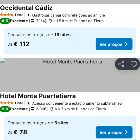
Occidental Cádiz
Ver preços
Hotel
Gastrobar Jamar com refeições ao ar livre
Ver preços
4 Estrelas
8,5
Excelente
7.114
a 1.5 km de Puertas de Tierra
Consulte os preços de
19 sites
€ 112
Ver preços
De
Partilhar
Ad
Hotel Monte Puertatierra
Ver preços
Hotel
Acesso conveniente a estacionamento subterrâneo
Ver pre
4 Estrelas
9,0
Excelente
6.396
a 0.7 km de Puertas de Tierra
Consulte os preços de
6 sites
€ 78
Ver preços
De