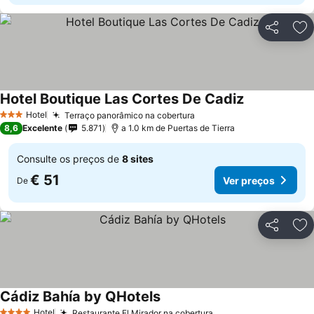
Partilhar
Ad
Hotel Boutique Las Cortes De Cadiz
Ver preços
Hotel
Terraço panorâmico na cobertura
Ver preços
3 Estrelas
8,6
Excelente
5.871
a 1.0 km de Puertas de Tierra
Consulte os preços de
8 sites
€ 51
Ver preços
De
Partilhar
Ad
Cádiz Bahía by QHotels
Ver preços
Hotel
Restaurante El Mirador na cobertura