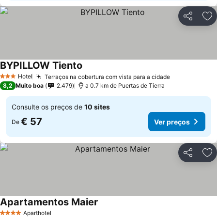
Partilhar
Ad
BYPILLOW Tiento
Ver preços
Hotel
Terraços na cobertura com vista para a cidade
Ver preços
3 Estrelas
8,2
Muito boa
2.479
a 0.7 km de Puertas de Tierra
Consulte os preços de
10 sites
€ 57
Ver preços
De
Partilhar
Ad
Apartamentos Maier
Ver preços
Aparthotel
4 Estrelas