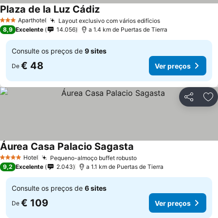
Plaza de la Luz Cádiz
Ver preços
Aparthotel
Layout exclusivo com vários edifícios
Ver preços
3 Estrelas
8,9
Excelente
14.056
a 1.4 km de Puertas de Tierra
Consulte os preços de
9 sites
€ 48
Ver preços
De
Partilhar
Ad
Áurea Casa Palacio Sagasta
Ver preços
Hotel
Pequeno-almoço buffet robusto
Ver preços
4 Estrelas
9,2
Excelente
2.043
a 1.1 km de Puertas de Tierra
Consulte os preços de
6 sites
€ 109
Ver preços
De