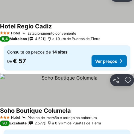
Hotel Regio Cadiz
Ver preços
Hotel
Estacionamento conveniente
Ver preços
3 Estrelas
8,4
Muito boa
4.521
a 1.9 km de Puertas de Tierra
Consulte os preços de
14 sites
€ 57
Ver preços
De
Partilhar
Ad
Soho Boutique Columela
Ver preços
Hotel
Piscina de imersão e terraço na cobertura
Ver preços
3 Estrelas
9,1
Excelente
2.577
a 0.9 km de Puertas de Tierra