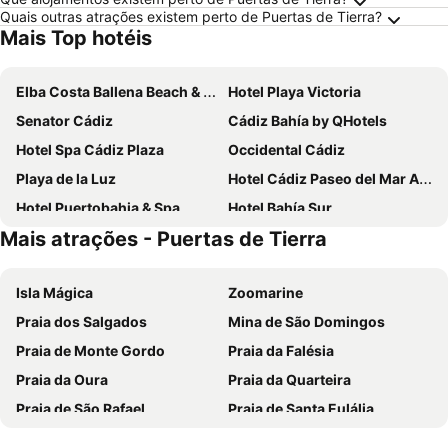
Quais outras atrações existem perto de Puertas de Tierra?
Mais Top hotéis
Elba Costa Ballena Beach & Thalasso Resort
Hotel Playa Victoria
Senator Cádiz
Cádiz Bahía by QHotels
Hotel Spa Cádiz Plaza
Occidental Cádiz
Playa de la Luz
Hotel Cádiz Paseo del Mar Affiliated by Meliá
Hotel Puertobahia & Spa
Hotel Bahía Sur
Mais atrações - Puertas de Tierra
Crisol Monasterio de San Miguel
Hotel Duque de Najera
Casual con Duende Cádiz
Hotel Regio Cadiz
Isla Mágica
Zoomarine
Apartamentos Soho Boutique
Hotel Campomar Playa
Praia dos Salgados
Mina de São Domingos
Hotel Monte Puertatierra
Parador de Cádiz
Praia de Monte Gordo
Praia da Falésia
Soho Boutique Puerto
Hotel Boutique Las Cortes De Cadiz
Praia da Oura
Praia da Quarteira
Hotel Salymar
BYPILLOW Tiento
Praia de São Rafael
Praia de Santa Eulália
Hotel Dunas Puerto
Punta Bermeja Premium Beach Hotel
Playa de Islantilla
Playa Isla Canela
Tandem Palacio Veedor de Galeras Suites
Gran Hotel Ciudad Del Sur