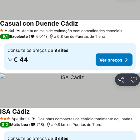
Casual con Duende Cádiz
Ver preços
Hotel
Aceita animais de estimação com comodidades especiais
Ver pre
1 Estrelas
9,1
Excelente
6.011
a 0.8 km de Puertas de Tierra
Consulte os preços de
9 sites
€ 44
Ver preços
De
Partilhar
Ad
ISA Cádiz
Ver preços
Aparthotel
Cozinhas compactas de estúdio totalmente equipadas
Ver
3 Estrelas
8,2
Muito boa
718
a 0.8 km de Puertas de Tierra
Consulte os preços de
3 sites