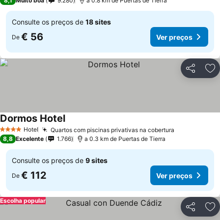
8,1
Muito boa
9.280
a 0.8 km de Puertas de Tierra
Consulte os preços de
18 sites
€ 56
Ver preços
De
Partilhar
Ad
Dormos Hotel
Ver preços
Hotel
Quartos com piscinas privativas na cobertura
Ver preços
4 Estrelas
8,8
Excelente
1.766
a 0.3 km de Puertas de Tierra
Consulte os preços de
9 sites
€ 112
Ver preços
De
Escolha popular
Partilhar
Ad