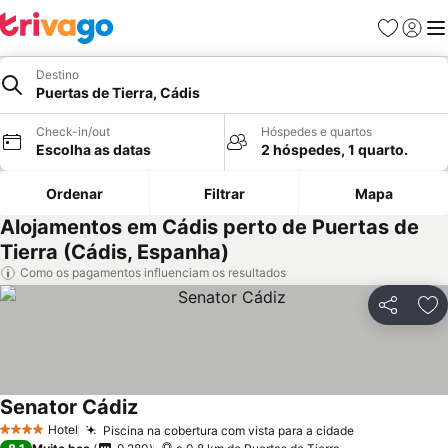
Favoritos
Iniciar
Me
Destino
Puertas de Tierra, Cádis
Check-in/out
Hóspedes e quartos
Escolha as datas
2 hóspedes, 1 quarto.
Ordenar
Filtrar
Mapa
Alojamentos em Cádis perto de Puertas de
Tierra (Cádis, Espanha)
Como os pagamentos influenciam os resultados
Partilhar
Ad
Senator Cádiz
Ver preços
Hotel
Piscina na cobertura com vista para a cidade
Ver preços
4 Estrelas