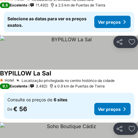
Ver preços
4 Estrelas
8,8
Excelente
11.492
a 2.5 km de Puertas de Tierra
Selecione as datas para ver os preços
Ver preços
exatos.
Partilhar
Ad
BYPILLOW La Sal
Ver preços
Hotel
Localização privilegiada no centro histórico da cidade
Ver preço
1 Estrelas
9,1
Excelente
3.482
a 0.9 km de Puertas de Tierra
Consulte os preços de
6 sites
€ 56
Ver preços
De
Partilhar
Ad