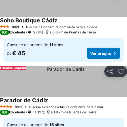
Soho Boutique Cádiz
Ver preços
Hotel
Piscina na cobertura com vista para a cidade
Ver preços
3 Estrelas
9,0
Excelente
5.784
a 0.6 km de Puertas de Tierra
Consulte os preços de
11 sites
€ 45
Ver preços
De
Escolha popular
Partilhar
Ad
Parador de Cádiz
Ver preços
Hotel
Piscina exterior exclusiva com vista para o mar
Ver preços
4 Estrelas
8,8
Excelente
14.127
a 1.8 km de Puertas de Tierra
Consulte os preços de
16 sites