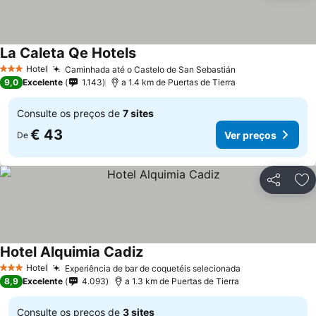
La Caleta Qe Hotels
Ver preços
Hotel
Caminhada até o Castelo de San Sebastián
Ver preços
3 Estrelas
9,0
Excelente
1.143
a 1.4 km de Puertas de Tierra
Consulte os preços de
7 sites
€ 43
Ver preços
De
Partilhar
Ad
Hotel Alquimia Cadiz
Ver preços
Hotel
Experiência de bar de coquetéis selecionada
Ver preços
3 Estrelas
8,9
Excelente
4.093
a 1.3 km de Puertas de Tierra
Consulte os preços de
3 sites