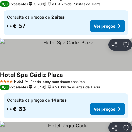
3 Estrelas
9,0
Excelente
3.200
a 0.4 km de Puertas de Tierra
Consulte os preços de
2 sites
€ 57
Ver preços
De
Partilhar
Ad
Hotel Spa Cádiz Plaza
Ver preços
Hotel
Bar do lobby com doces caseiros
Ver preços
4 Estrelas
8,6
Excelente
4.544
a 2.6 km de Puertas de Tierra
Consulte os preços de
14 sites
€ 63
Ver preços
De
Partilhar
Ad