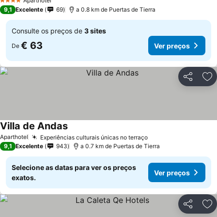
Aparthotel
4 Estrelas
9,1
Excelente
69
a 0.8 km de Puertas de Tierra
Consulte os preços de
3 sites
€ 63
Ver preços
De
Partilhar
Ad
Villa de Andas
Ver preços
Aparthotel
Experiências culturais únicas no terraço
Ver preços
9,1
Excelente
943
a 0.7 km de Puertas de Tierra
Selecione as datas para ver os preços
Ver preços
exatos.
Partilhar
Ad