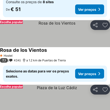
Consulte os preços de
8 sites
€ 51
Ver preços
De
Escolha popular
Partilhar
Ad
Rosa de los Vientos
Ver preços
Hostel
1 Estrelas
7,1
434
a 1.2 km de Puertas de Tierra
Selecione as datas para ver os preços
Ver preços
exatos.
Escolha popular
Partilhar
Ad