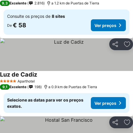
9,3
Excelente
2.816
a 1.2 km de Puertas de Tierra
Consulte os preços de
8 sites
€ 58
Ver preços
De
Partilhar
Ad
Luz de Cadiz
Ver preços
Aparthotel
5 Estrelas
9,1
Excelente
198
a 0.9 km de Puertas de Tierra
Selecione as datas para ver os preços
Ver preços
exatos.
Partilhar
Ad