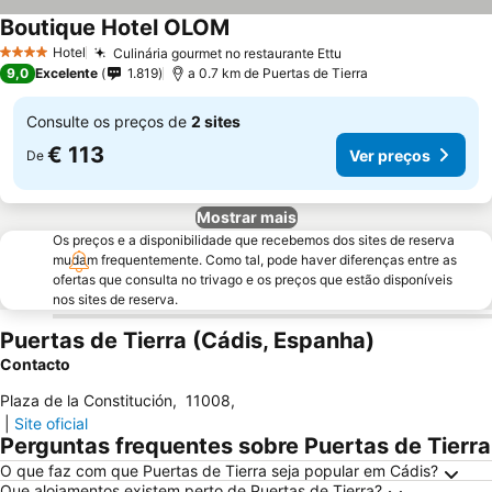
Boutique Hotel OLOM
Ver preços
Hotel
Culinária gourmet no restaurante Ettu
Ver preços
4 Estrelas
9,0
Excelente
1.819
a 0.7 km de Puertas de Tierra
Consulte os preços de
2 sites
€ 113
Ver preços
De
Mostrar mais
Os preços e a disponibilidade que recebemos dos sites de reserva
mudam frequentemente. Como tal, pode haver diferenças entre as
ofertas que consulta no trivago e os preços que estão disponíveis
nos sites de reserva.
Puertas de Tierra (Cádis, Espanha)
Contacto
Plaza de la Constitución
,
11008
,
|
Site oficial
Perguntas frequentes sobre Puertas de Tierra
O que faz com que Puertas de Tierra seja popular em Cádis?
Que alojamentos existem perto de Puertas de Tierra?