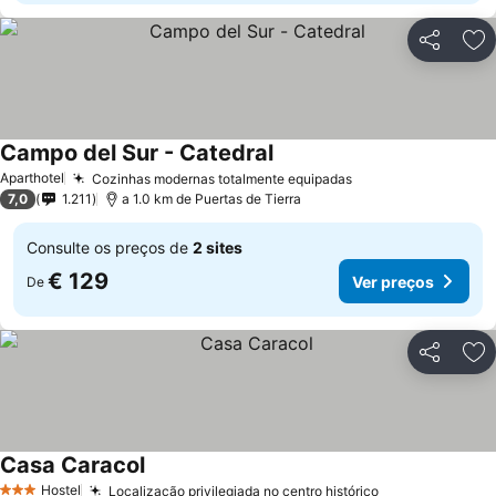
Partilhar
Ad
Campo del Sur - Catedral
Ver preços
Aparthotel
Cozinhas modernas totalmente equipadas
Ver preços
7,0
1.211
a 1.0 km de Puertas de Tierra
Consulte os preços de
2 sites
€ 129
Ver preços
De
Partilhar
Ad
Casa Caracol
Ver preços
Hostel
Localização privilegiada no centro histórico
Ver preços