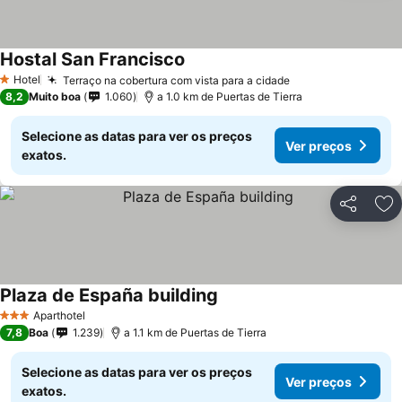
Hostal San Francisco
Ver preços
Hotel
Terraço na cobertura com vista para a cidade
Ver preços
1 Estrelas
8,2
Muito boa
1.060
a 1.0 km de Puertas de Tierra
Selecione as datas para ver os preços
Ver preços
exatos.
Partilhar
Ad
Plaza de España building
Ver preços
Aparthotel
3 Estrelas
7,8
Boa
1.239
a 1.1 km de Puertas de Tierra
Selecione as datas para ver os preços
Ver preços
exatos.