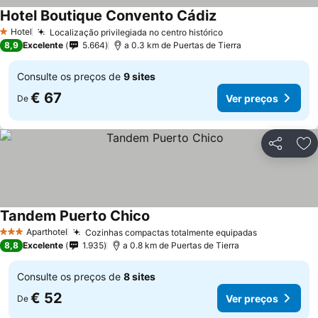
Hotel Boutique Convento Cádiz
Ver preços
Hotel
Localização privilegiada no centro histórico
Ver preços
1 Estrelas
8,9
Excelente
5.664
a 0.3 km de Puertas de Tierra
Consulte os preços de
9 sites
€ 67
Ver preços
De
Partilhar
Ad
Tandem Puerto Chico
Ver preços
Aparthotel
Cozinhas compactas totalmente equipadas
Ver preços
3 Estrelas
8,8
Excelente
1.935
a 0.8 km de Puertas de Tierra
Consulte os preços de
8 sites
€ 52
Ver preços
De