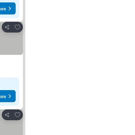
ços
Adicionar aos favoritos
Partilhar
ços
Adicionar aos favoritos
Partilhar