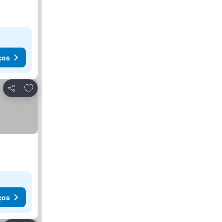
ços
Adicionar aos favoritos
Partilhar
ços