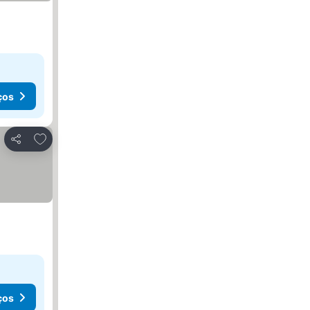
ços
Adicionar aos favoritos
Partilhar
ços