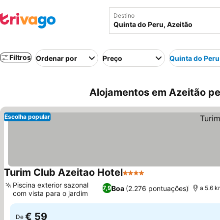
Destino
Filtros
Ordenar por
Preço
Quinta do Peru
Alojamentos em Azeitão per
Escolha popular
Turim Club Azeitao Hotel
4 Estrelas
Ver preços
Piscina exterior sazonal
Boa
(2.276 pontuações)
7,9
a 5.6 k
com vista para o jardim
Ver preços
€ 59
De