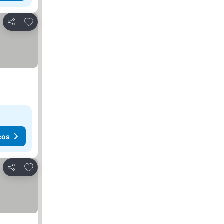
Adicionar aos favoritos
Partilhar
ços
Adicionar aos favoritos
Partilhar