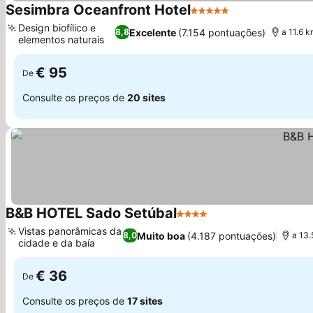
Sesimbra Oceanfront Hotel
5 Estrelas
Ver preços
Design biofílico e
Excelente
(7.154 pontuações)
8,8
a 11.6 
elementos naturais
Ver preços
€ 95
De
Consulte os preços de
20 sites
B&B HOTEL Sado Setúbal
4 Estrelas
Ver preços
Vistas panorâmicas da
Muito boa
(4.187 pontuações)
8,0
a 13.
cidade e da baía
Ver preços
€ 36
De
Consulte os preços de
17 sites