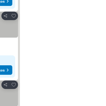
ços
Adicionar aos favoritos
Partilhar
ços
Adicionar aos favoritos
Partilhar