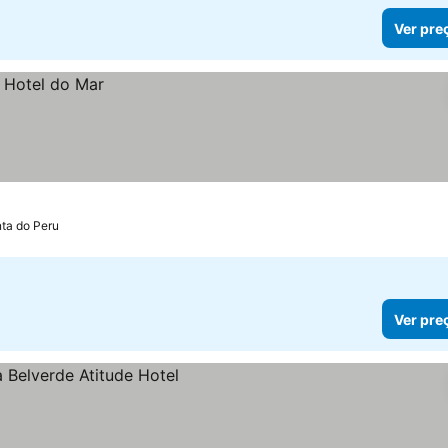
Ver pre
nta do Peru
Ver pre