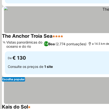
The Anchor Troia Sea
4 Estrelas
Ver preços
Vistas panorâmicas do
Boa
(2.774 pontuações)
7,8
a 14.5 km d
oceano e do rio
Ver preços
€ 130
De
Consulte os preços de
1 site
Escolha popular
Kais do Sol