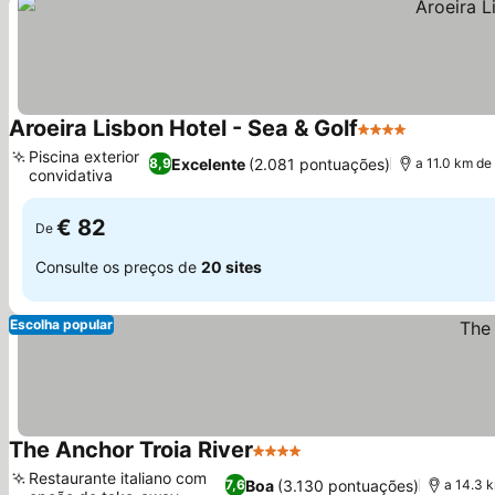
Aroeira Lisbon Hotel - Sea & Golf
4 Estrelas
Ver preço
Piscina exterior
Excelente
(2.081 pontuações)
8,9
a 11.0 km de
convidativa
Ver preços
€ 82
De
Consulte os preços de
20 sites
Escolha popular
The Anchor Troia River
4 Estrelas
Ver preços
Restaurante italiano com
Boa
(3.130 pontuações)
7,6
a 14.3 