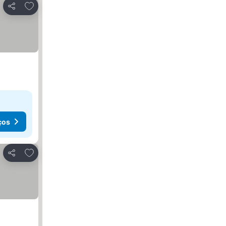
Adicionar aos favoritos
Partilhar
ços
Adicionar aos favoritos
Partilhar