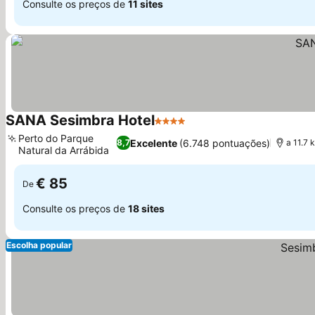
Consulte os preços de
11 sites
SANA Sesimbra Hotel
4 Estrelas
Ver preços
Perto do Parque
Excelente
(6.748 pontuações)
8,7
a 11.7 
Natural da Arrábida
Ver preços
€ 85
De
Consulte os preços de
18 sites
Escolha popular