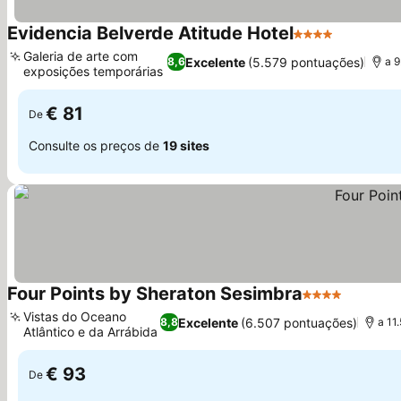
Evidencia Belverde Atitude Hotel
4 Estrelas
Ver preç
Galeria de arte com
Excelente
(5.579 pontuações)
8,6
a 9
exposições temporárias
Ver preços
€ 81
De
Consulte os preços de
19 sites
Four Points by Sheraton Sesimbra
4 Estrelas
Ver pre
Vistas do Oceano
Excelente
(6.507 pontuações)
8,8
a 11
Atlântico e da Arrábida
Ver preços
€ 93
De