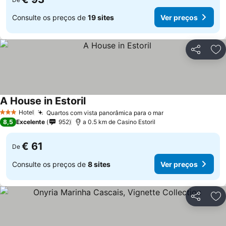
Consulte os preços de
19 sites
Ver preços
Partilhar
Ad
A House in Estoril
Hotel
Quartos com vista panorâmica para o mar
3 Estrelas
8,5
Excelente
952
a 0.5 km de Casino Estoril
€ 61
De
Consulte os preços de
8 sites
Ver preços
Partilhar
Ad