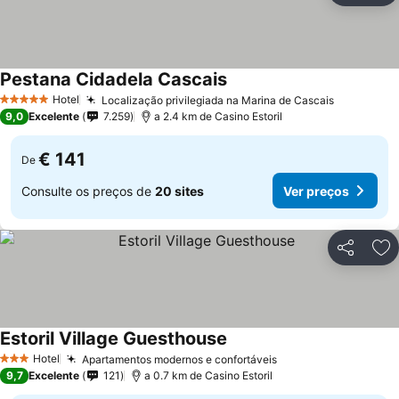
Pestana Cidadela Cascais
Hotel
Localização privilegiada na Marina de Cascais
5 Estrelas
9,0
Excelente
7.259
a 2.4 km de Casino Estoril
€ 141
De
Consulte os preços de
20 sites
Ver preços
Partilhar
Ad
Estoril Village Guesthouse
Hotel
Apartamentos modernos e confortáveis
3 Estrelas
9,7
Excelente
121
a 0.7 km de Casino Estoril