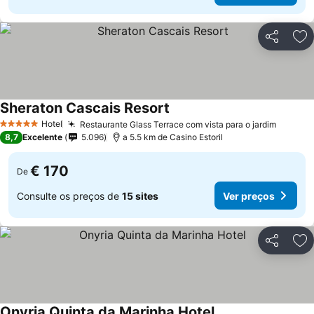
Partilhar
Ad
Sheraton Cascais Resort
Hotel
Restaurante Glass Terrace com vista para o jardim
5 Estrelas
8,7
Excelente
5.096
a 5.5 km de Casino Estoril
€ 170
De
Consulte os preços de
15 sites
Ver preços
Partilhar
Ad
Onyria Quinta da Marinha Hotel