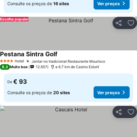
Consulte os preços de
16 sites
Ver preços
Escolha popular
Partilhar
Ad
Pestana Sintra Golf
Hotel
Jantar no tradicional Restaurante Mourisco
4 Estrelas
8,3
Muito boa
12.657
a 6.7 km de Casino Estoril
€ 93
De
Consulte os preços de
20 sites
Ver preços
Partilhar
Ad