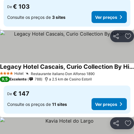
€ 103
De
Consulte os preços de
3 sites
Ver preços
Partilhar
Ad
Legacy Hotel Cascais, Curio Collection By Hilton
Hotel
Restaurante italiano Don Alfonso 1890
4 Estrelas
9,5
Excelente
788
a 2.5 km de Casino Estoril
€ 147
De
Consulte os preços de
11 sites
Ver preços
Partilhar
Ad