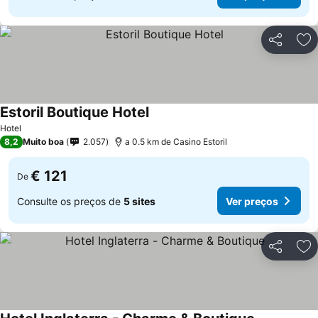
Partilhar
Ad
Estoril Boutique Hotel
Hotel
8,2
Muito boa
2.057
a 0.5 km de Casino Estoril
€ 121
De
Consulte os preços de
5 sites
Ver preços
Partilhar
Ad