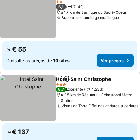
Ver p
2 Estrelas
6,1
7.149
a 1.7 km de Basilique du Sacré-Coeur
Suporte de concierge multilíngue
Ver preç
€ 55
De
Consulte os preços de
10 sites
Ver preços
Hotel Saint Christophe
Partilhar
Adicionar aos favoritos
Ver
3 Estrelas
8,7
Excelente
4.233
a 2.5 km de Réaumur - Sébastopol Metro
Station
Vistas da Torre Eiffel nos andares superiores
€ 167
De