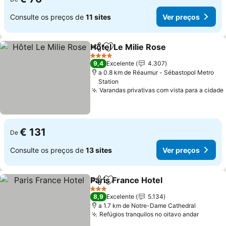
Consulte os preços de
11 sites
Ver preços
Hôtel Le Milie Rose
Partilhar
Adicionar aos favoritos
Ver pr
4 Estrelas
9,4
Excelente
4.307
a 0.8 km de Réaumur - Sébastopol Metro
Station
Varandas privativas com vista para a cidade
€ 131
De
Consulte os preços de
13 sites
Ver preços
Paris France Hotel
Partilhar
Adicionar aos favoritos
Ver pre
3 Estrelas
8,9
Excelente
5.134
a 1.7 km de Notre-Dame Cathedral
Refúgios tranquilos no oitavo andar
Ver pr