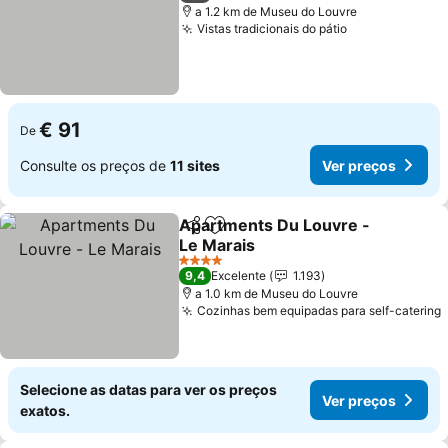
a 1.2 km de Museu do Louvre
Vistas tradicionais do pátio
Ver preços
€ 91
De
Consulte os preços de
11 sites
Ver preços
Apartments Du Louvre -
Partilhar
Adicionar aos favoritos
Le Marais
Ver preços
4 Estrelas
9,4
Excelente
1.193
a 1.0 km de Museu do Louvre
Cozinhas bem equipadas para self-catering
Selecione as datas para ver os preços
Ver preços
exatos.