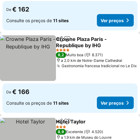
€ 162
De
Consulte os preços de
11 sites
Ver preços
Crowne Plaza Paris -
Partilhar
Adicionar aos favoritos
Republique by IHG
Ver preços
4 Estrelas
8,2
Muito boa
8.371
a 2.0 km de Notre-Dame Cathedral
Gastronomia francesa tradicional no Le Dix
V
€ 166
De
Consulte os preços de
11 sites
Ver preços
Hotel Taylor
Partilhar
Adicionar aos favoritos
Ver preços
3 Estrelas
8,9
Excelente
4.520
a 1.9 km de Museu do Louvre