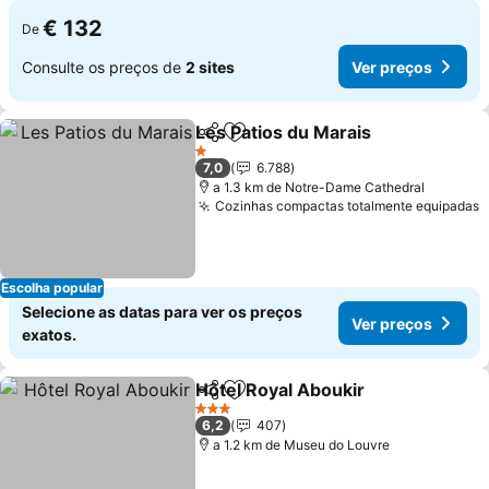
€ 132
De
Consulte os preços de
2 sites
Ver preços
Les Patios du Marais
Partilhar
Adicionar aos favoritos
Ver p
1 Estrelas
7,0
6.788
a 1.3 km de Notre-Dame Cathedral
Cozinhas compactas totalmente equipadas
V
Escolha popular
Selecione as datas para ver os preços
Ver preços
exatos.
Hôtel Royal Aboukir
Partilhar
Adicionar aos favoritos
Ver pr
3 Estrelas
6,2
407
a 1.2 km de Museu do Louvre