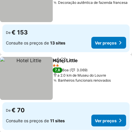
Decoração autêntica de fazenda francesa
V
€ 153
De
Consulte os preços de
13 sites
Ver preços
Hotel Little
Partilhar
Adicionar aos favoritos
Ver preços
2 Estrelas
7,8
Boa
3.069
a 2.0 km de Museu do Louvre
Banheiros funcionais renovados
Ver preç
€ 70
De
Consulte os preços de
11 sites
Ver preços