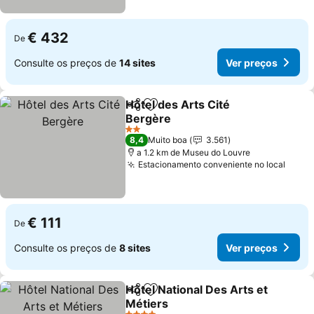
€ 432
De
Consulte os preços de
14 sites
Ver preços
Hôtel des Arts Cité
Partilhar
Adicionar aos favoritos
Bergère
Ver preços
2 Estrelas
8,4
Muito boa
3.561
a 1.2 km de Museu do Louvre
Estacionamento conveniente no local
Ver p
€ 111
De
Consulte os preços de
8 sites
Ver preços
Hôtel National Des Arts et
Partilhar
Adicionar aos favoritos
Métiers