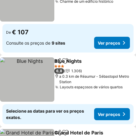
Charme de um edifício histórico
Ver preço
€ 107
De
Consulte os preços de
9 sites
Ver preços
Blue Nights
Partilhar
Adicionar aos favoritos
Ver preços
3 Estrelas
6,8
1.306
a 0.3 km de Réaumur - Sébastopol Metro
Station
Layouts espaçosos de vários quartos
Ver p
Selecione as datas para ver os preços
Ver preços
exatos.
Grand Hotel de Paris
Partilhar
Adicionar aos favoritos