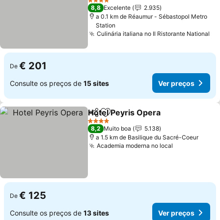
Ver preços
4 Estrelas
8,8
Excelente
2.935
a 0.1 km de Réaumur - Sébastopol Metro
Station
Culinária italiana no Il Ristorante National
Ve
€ 201
De
Consulte os preços de
15 sites
Ver preços
Hotel Peyris Opera
Partilhar
Adicionar aos favoritos
Ver pre
4 Estrelas
8,2
Muito boa
5.138
a 1.5 km de Basilique du Sacré-Coeur
Academia moderna no local
Ver preços
€ 125
De
Consulte os preços de
13 sites
Ver preços