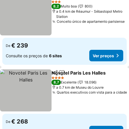
Ver preços
3 Estrelas
8,2
Muito boa
800
a 0.4 km de Réaumur - Sébastopol Metro
Station
Conceito único de apartamento parisiense
V
€ 239
De
Consulte os preços de
6 sites
Ver preços
Novotel Paris Les Halles
Partilhar
Adicionar aos favoritos
Ve
4 Estrelas
8,7
Excelente
18.096
a 0.7 km de Museu do Louvre
Quartos executivos com vista para a cidade
€ 268
De