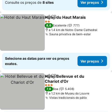
Consulte os preços de
8 sites
Ver preços
Hotel du Haut Marais
Partilhar
Adicionar aos favoritos
Ver p
2 Estrelas
8,6
Excelente
777
a 1.4 km de Notre-Dame Cathedral
Sauna privativa de bem-estar
Ver preços
Selecione as datas para ver os preços
Ver preços
exatos.
Hotel Bellevue et du
Partilhar
Adicionar aos favoritos
Chariot d'Or
Ver preços
3 Estrelas
7,8
Boa
5.408
a 1.2 km de Museu do Louvre
Vistas tradicionais do pátio
Ver preços