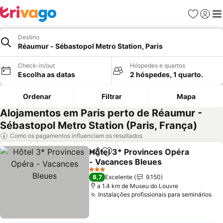
Favoritos
Iniciar
Me
Destino
Réaumur - Sébastopol Metro Station, Paris
Check-in/out
Hóspedes e quartos
Escolha as datas
2 hóspedes, 1 quarto.
Ordenar
Filtrar
Mapa
Alojamentos em Paris perto de Réaumur -
Sébastopol Metro Station (Paris, França)
Como os pagamentos influenciam os resultados
Hôtel 3* Provinces Opéra
Partilhar
Adicionar aos favoritos
- Vacances Bleues
Ver preços
3 Estrelas
8,7
Excelente
9.150
a 1.4 km de Museu do Louvre
Instalações profissionais para seminários
Ve