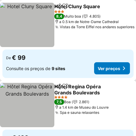
Hotel Cluny Square
Partilhar
Adicionar aos favoritos
Ver pr
3 Estrelas
8,4
Muito boa
4.805
a 0.5 km de Notre-Dame Cathedral
Vistas da Torre Eiffel nos andares superiores
€ 99
De
Consulte os preços de
9 sites
Ver preços
Hôtel Regina Opéra
Partilhar
Adicionar aos favoritos
Grands Boulevards
Ver preços
4 Estrelas
7,5
Boa
2.861
a 1.4 km de Museu do Louvre
Spa e sauna relaxantes
Ver preços