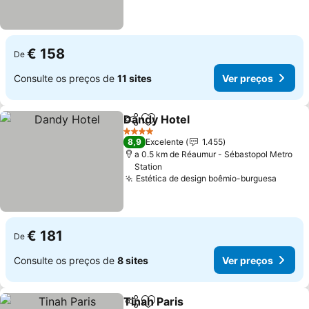
€ 158
De
Consulte os preços de
11 sites
Ver preços
Dandy Hotel
Partilhar
Adicionar aos favoritos
Ver preços
4 Estrelas
8,9
Excelente
1.455
a 0.5 km de Réaumur - Sébastopol Metro
Station
Estética de design boêmio-burguesa
Ver p
€ 181
De
Consulte os preços de
8 sites
Ver preços
Tinah Paris
Partilhar
Adicionar aos favoritos