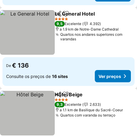
Le General Hotel
Partilhar
Adicionar aos favoritos
Ver preço
4 Estrelas
9,5
Excelente
4.392
a 1.9 km de Notre-Dame Cathedral
Quartos nos andares superiores com
varandas
€ 136
De
Consulte os preços de
16 sites
Ver preços
Hôtel Beige
Partilhar
Adicionar aos favoritos
Ver preços
4 Estrelas
9,3
Excelente
2.633
a 1.1 km de Basilique du Sacré-Coeur
Quartos com varanda ou terraço
Ver preç