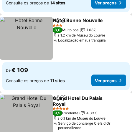
Consulte os preços de
14 sites
Ver preços
Hôtel Bonne Nouvelle
Partilhar
Adicionar aos favoritos
Ver 
3 Estrelas
8,0
Muito boa
1.082
a 1.2 km de Museu do Louvre
Localização em rua tranquila
Ver preços
€ 109
De
Consulte os preços de
11 sites
Ver preços
Grand Hotel Du Palais
Partilhar
Adicionar aos favoritos
Royal
Ver preços
5 Estrelas
9,5
Excelente
4.337
a 0.1 km de Museu do Louvre
Serviço de concierge Clefs d'Or
personalizado