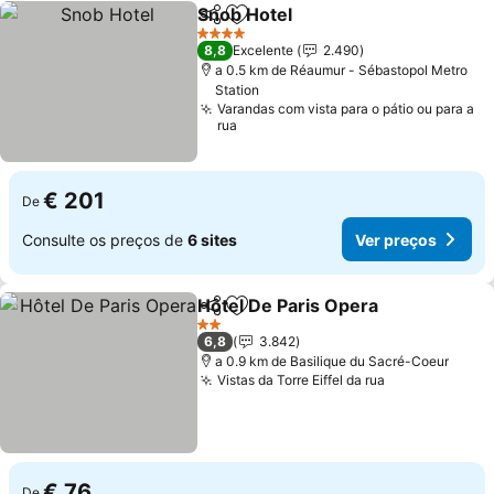
Snob Hotel
Partilhar
Adicionar aos favoritos
Ver preços
4 Estrelas
8,8
Excelente
2.490
a 0.5 km de Réaumur - Sébastopol Metro
Station
Varandas com vista para o pátio ou para a
rua
€ 201
De
Consulte os preços de
6 sites
Ver preços
Hôtel De Paris Opera
Partilhar
Adicionar aos favoritos
Ver p
2 Estrelas
6,8
3.842
a 0.9 km de Basilique du Sacré-Coeur
Vistas da Torre Eiffel da rua
Ver preços
€ 76
De