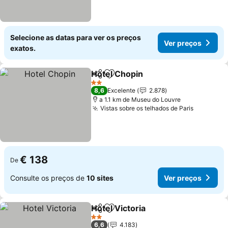
Selecione as datas para ver os preços
Ver preços
exatos.
Hotel Chopin
Partilhar
Adicionar aos favoritos
Ver preços
2 Estrelas
8,6
Excelente
2.878
a 1.1 km de Museu do Louvre
Vistas sobre os telhados de Paris
Ver preç
€ 138
De
Consulte os preços de
10 sites
Ver preços
Hotel Victoria
Partilhar
Adicionar aos favoritos
Ver preços
2 Estrelas
6,6
4.183