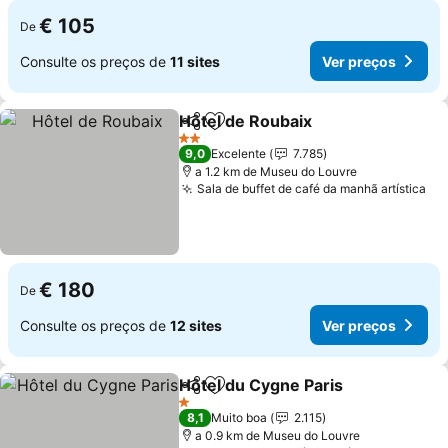
€ 105
De
Consulte os preços de
11 sites
Ver preços
Hôtel de Roubaix
Partilhar
Adicionar aos favoritos
Ver preç
2 Estrelas
9,0
Excelente
7.785
a 1.2 km de Museu do Louvre
Sala de buffet de café da manhã artística
Ve
€ 180
De
Consulte os preços de
12 sites
Ver preços
Hôtel du Cygne Paris
Partilhar
Adicionar aos favoritos
Ver p
1 Estrelas
8,1
Muito boa
2.115
a 0.9 km de Museu do Louvre