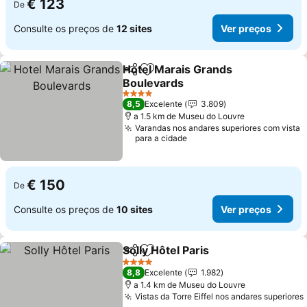
€ 123
De
Consulte os preços de
12 sites
Ver preços
Hotel Marais Grands
Partilhar
Adicionar aos favoritos
Boulevards
Ver preços
4 Estrelas
8,5
Excelente
3.809
a 1.5 km de Museu do Louvre
Varandas nos andares superiores com vista
para a cidade
€ 150
De
Consulte os preços de
10 sites
Ver preços
Solly Hôtel Paris
Partilhar
Adicionar aos favoritos
Ver preço
4 Estrelas
8,8
Excelente
1.982
a 1.4 km de Museu do Louvre
Vistas da Torre Eiffel nos andares superiores