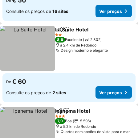
€ 50
De
Consulte os preços de
16 sites
Ver preços
La Suite Hotel
Partilhar
Adicionar aos favoritos
2 Estrelas
8,6
Excelente
2.302
a 2.4 km de Redondo
Design moderno e elegante
€ 60
De
Consulte os preços de
2 sites
Ver preços
Ipanema Hotel
Partilhar
Adicionar aos favoritos
3 Estrelas
7,9
Boa
5.596
a 5.2 km de Redondo
Quartos com opções de vista para o mar