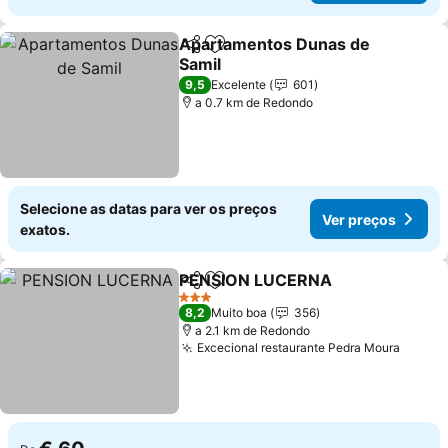
Apartamentos Dunas de
Partilhar
Adicionar aos favoritos
Samil
9,5
Excelente
601
a 0.7 km de Redondo
Selecione as datas para ver os preços
Ver preços
exatos.
PENSION LUCERNA
Partilhar
Adicionar aos favoritos
3 Estrelas
8,2
Muito boa
356
a 2.1 km de Redondo
Excecional restaurante Pedra Moura