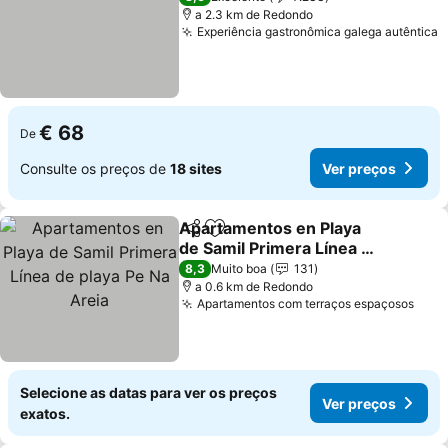
a 2.3 km de Redondo
Experiência gastronômica galega autêntica
€ 68
De
Consulte os preços de
18 sites
Ver preços
Apartamentos en Playa
Partilhar
Adicionar aos favoritos
de Samil Primera Línea de
playa Pe Na Areia
8,3
Muito boa
131
a 0.6 km de Redondo
Apartamentos com terraços espaçosos
Selecione as datas para ver os preços
Ver preços
exatos.