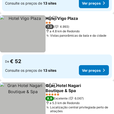
Consulte os preços de
13 sites
Ver preços
Hotel Vigo Plaza
Partilhar
Adicionar aos favoritos
2 Estrelas
7,3
4.993
a 4.8 km de Redondo
Vistas panorâmicas da baía e da cidade
€ 52
De
Consulte os preços de
13 sites
Ver preços
Gran Hotel Nagari
Partilhar
Adicionar aos favoritos
Boutique & Spa
5 Estrelas
8,9
Excelente
6.067
a 5.3 km de Redondo
Localização central privilegiada perto de
atrações