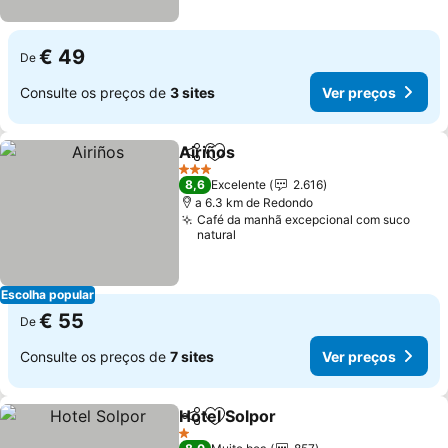
€ 49
De
Consulte os preços de
3 sites
Ver preços
Airiños
Partilhar
Adicionar aos favoritos
3 Estrelas
8,6
Excelente
2.616
a 6.3 km de Redondo
Café da manhã excepcional com suco
natural
Escolha popular
€ 55
De
Consulte os preços de
7 sites
Ver preços
Hotel Solpor
Partilhar
Adicionar aos favoritos
1 Estrelas