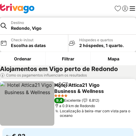
Favoritos
Iniciar
Me
Destino
Redondo, Vigo
Check-in/out
Hóspedes e quartos
Escolha as datas
2 hóspedes, 1 quarto.
Ordenar
Filtrar
Mapa
Alojamentos em Vigo perto de Redondo
Como os pagamentos influenciam os resultados
Hotel Attica21 Vigo
Partilhar
Adicionar aos favoritos
Business & Wellness
4 Estrelas
9,4
Excelente
6.812
a 0.9 km de Redondo
Localização à beira-mar com vista para o
oceano