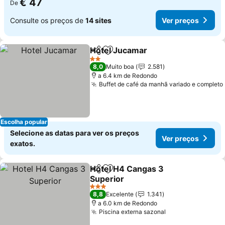
€ 47
De
Consulte os preços de
14 sites
Ver preços
Hotel Jucamar
Partilhar
Adicionar aos favoritos
2 Estrelas
8,0
Muito boa
2.581
a 6.4 km de Redondo
Buffet de café da manhã variado e completo
Escolha popular
Selecione as datas para ver os preços
Ver preços
exatos.
Hotel H4 Cangas 3
Partilhar
Adicionar aos favoritos
Superior
3 Estrelas
8,8
Excelente
1.341
a 6.0 km de Redondo
Piscina externa sazonal