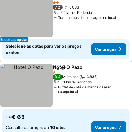
Partilhar
Adicionar aos favoritos
2 Estrelas
7,2
6.033
a 5.2 km de Redondo
Tratamentos de massagem no local
Escolha popular
Selecione as datas para ver os preços
Ver preços
exatos.
Hotel O Pazo
Partilhar
Adicionar aos favoritos
1 Estrelas
8,4
Muito boa
3.836
a 3.1 km de Redondo
Buffet de café da manhã caseiro
excepcional
€ 63
De
Consulte os preços de
10 sites
Ver preços