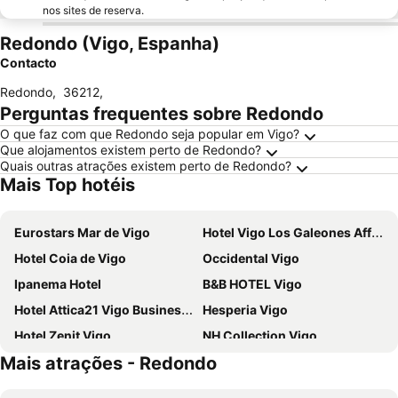
nos sites de reserva.
Redondo (Vigo, Espanha)
Contacto
Redondo
,
36212
,
Perguntas frequentes sobre Redondo
O que faz com que Redondo seja popular em Vigo?
Que alojamentos existem perto de Redondo?
Quais outras atrações existem perto de Redondo?
Mais Top hotéis
Eurostars Mar de Vigo
Hotel Vigo Los Galeones Affiliated by Meliá
Hotel Coia de Vigo
Occidental Vigo
Ipanema Hotel
B&B HOTEL Vigo
Hotel Attica21 Vigo Business & Wellness
Hesperia Vigo
Hotel Zenit Vigo
NH Collection Vigo
Mais atrações - Redondo
Hotel Alfonso I
Hotel Atlántico Vigo
Sercotel Bahía de Vigo
Hotel Avion