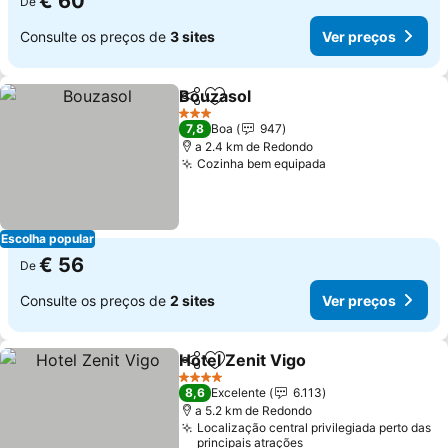
€ 60
De
Consulte os preços de
3 sites
Ver preços
Bouzasol
Partilhar
Adicionar aos favoritos
3 Estrelas
7,8
Boa
947
a 2.4 km de Redondo
Cozinha bem equipada
Escolha popular
€ 56
De
Consulte os preços de
2 sites
Ver preços
Hotel Zenit Vigo
Partilhar
Adicionar aos favoritos
4 Estrelas
8,6
Excelente
6.113
a 5.2 km de Redondo
Localização central privilegiada perto das
principais atrações