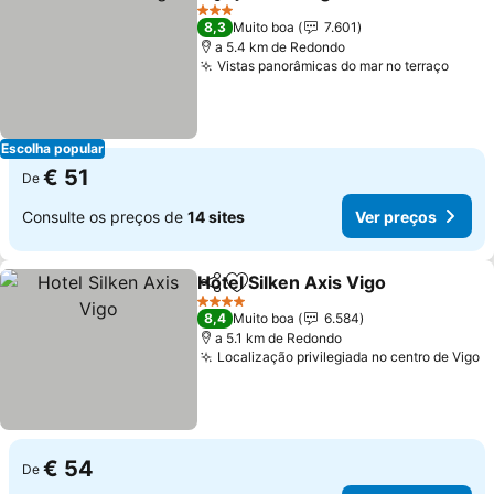
Partilhar
Adicionar aos favoritos
3 Estrelas
8,3
Muito boa
7.601
a 5.4 km de Redondo
Vistas panorâmicas do mar no terraço
Escolha popular
€ 51
De
Consulte os preços de
14 sites
Ver preços
Hotel Silken Axis Vigo
Partilhar
Adicionar aos favoritos
4 Estrelas
8,4
Muito boa
6.584
a 5.1 km de Redondo
Localização privilegiada no centro de Vigo
€ 54
De