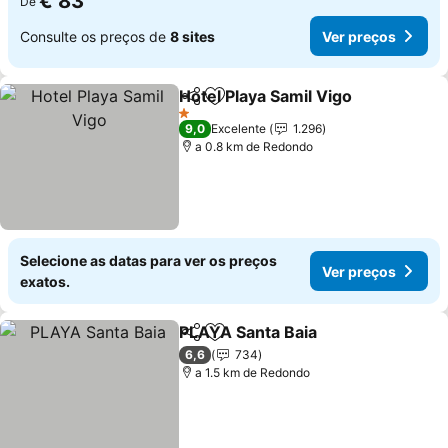
€ 83
De
Consulte os preços de
8 sites
Ver preços
Hotel Playa Samil Vigo
Partilhar
Adicionar aos favoritos
1 Estrelas
9,0
Excelente
1.296
a 0.8 km de Redondo
Selecione as datas para ver os preços
Ver preços
exatos.
PLAYA Santa Baia
Partilhar
Adicionar aos favoritos
6,6
734
a 1.5 km de Redondo