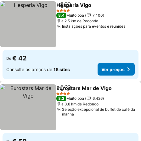
Hesperia Vigo
Partilhar
Adicionar aos favoritos
4 Estrelas
8,4
Muito boa
7.400
a 2.5 km de Redondo
Instalações para eventos e reuniões
€ 42
De
Consulte os preços de
16 sites
Ver preços
Eurostars Mar de Vigo
Partilhar
Adicionar aos favoritos
4 Estrelas
8,2
Muito boa
6.426
a 3.8 km de Redondo
Seleção excepcional de buffet de café da
manhã