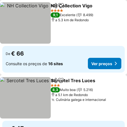
NH Collection Vigo
Partilhar
Adicionar aos favoritos
4 Estrelas
9,1
Excelente
8.499
a 5.3 km de Redondo
€ 66
De
Consulte os preços de
16 sites
Ver preços
Sercotel Tres Luces
Partilhar
Adicionar aos favoritos
3 Estrelas
8,3
Muito boa
5.216
a 5.1 km de Redondo
Culinária galega e internacional