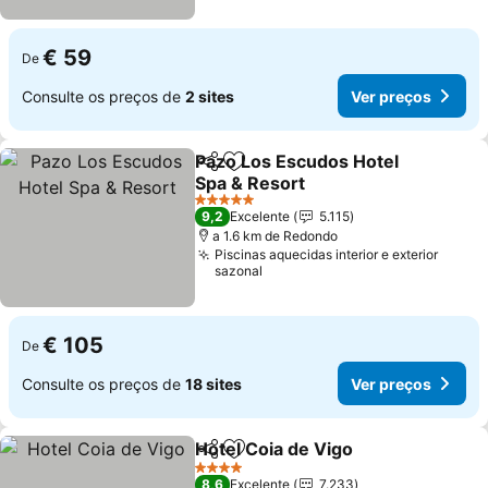
€ 59
De
Consulte os preços de
2 sites
Ver preços
Pazo Los Escudos Hotel
Partilhar
Adicionar aos favoritos
Spa & Resort
5 Estrelas
9,2
Excelente
5.115
a 1.6 km de Redondo
Piscinas aquecidas interior e exterior
sazonal
€ 105
De
Consulte os preços de
18 sites
Ver preços
Hotel Coia de Vigo
Partilhar
Adicionar aos favoritos
4 Estrelas
8,6
Excelente
7.233