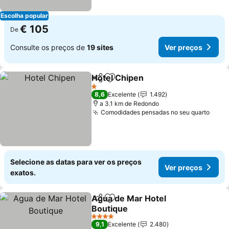
Escolha popular
€ 105
De
Consulte os preços de
19 sites
Ver preços
Hotel Chipen
Partilhar
Adicionar aos favoritos
1 Estrelas
8,6
Excelente
1.492
a 3.1 km de Redondo
Comodidades pensadas no seu quarto
Selecione as datas para ver os preços
Ver preços
exatos.
Agua de Mar Hotel
Partilhar
Adicionar aos favoritos
Boutique
4 Estrelas
9,1
Excelente
2.480