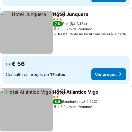
Hotel Junquera
Partilhar
Adicionar aos favoritos
3 Estrelas
7,5
Boa
3.154
a 5.3 km de Redondo
Restaurante no local com menu à la carte
€ 56
De
Consulte os preços de
17 sites
Ver preços
Hotel Atlántico Vigo
Partilhar
Adicionar aos favoritos
2 Estrelas
8,6
Excelente
4.723
a 5.3 km de Redondo