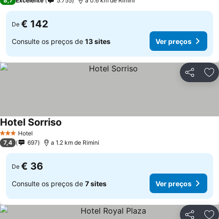
8,7
Excelente
5.755
a 0.6 km de Rimini
€ 142
De
Consulte os preços de
13 sites
Ver preços
Partilhar
Ad
Hotel Sorriso
Hotel
3 Estrelas
7,4
697
a 1.2 km de Rimini
€ 36
De
Consulte os preços de
7 sites
Ver preços