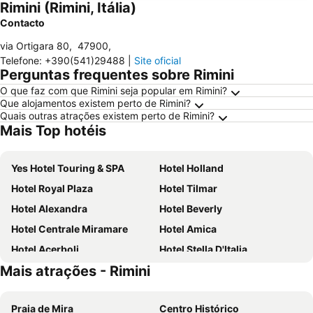
Rimini (Rimini, Itália)
Contacto
via Ortigara 80
,
47900
,
Telefone
:
+390(541)29488
|
Site oficial
Perguntas frequentes sobre Rimini
O que faz com que Rimini seja popular em Rimini?
Que alojamentos existem perto de Rimini?
Quais outras atrações existem perto de Rimini?
Mais Top hotéis
Yes Hotel Touring & SPA
Hotel Holland
Hotel Royal Plaza
Hotel Tilmar
Hotel Alexandra
Hotel Beverly
Hotel Centrale Miramare
Hotel Amica
Hotel Acerboli
Hotel Stella D'Italia
Mais atrações - Rimini
Hotel Milton Rimini
Hotel Derby
Mercure Rimini Lungomare
Hotel St. Moritz
Praia de Mira
Centro Histórico
Hotel Bellevue
Hotel Grazia Riccione