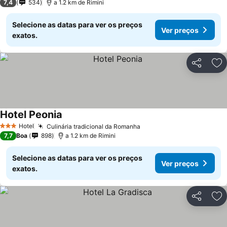
7,4
534
a 1.2 km de Rimini
Selecione as datas para ver os preços
Ver preços
exatos.
Partilhar
Ad
Hotel Peonia
Hotel
Culinária tradicional da Romanha
3 Estrelas
7,7
Boa
898
a 1.2 km de Rimini
Selecione as datas para ver os preços
Ver preços
exatos.
Partilhar
Ad