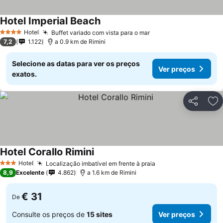
Hotel Imperial Beach
Hotel
Buffet variado com vista para o mar
4 Estrelas
7,2
1.122
a 0.9 km de Rimini
Selecione as datas para ver os preços
Ver preços
exatos.
Partilhar
Ad
Hotel Corallo Rimini
Hotel
Localização imbatível em frente à praia
3 Estrelas
8,9
Excelente
4.862
a 1.6 km de Rimini
€ 31
De
Consulte os preços de
15 sites
Ver preços