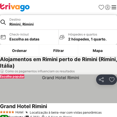
Favoritos
Iniciar
Me
Destino
Rimini, Rimini
Check-in/out
Hóspedes e quartos
Escolha as datas
2 hóspedes, 1 quarto.
Ordenar
Filtrar
Mapa
Alojamentos em Rimini perto de Rimini (Rimini,
Itália)
Como os pagamentos influenciam os resultados
Escolha popular
Partilhar
Ad
Grand Hotel Rimini
Hotel
Localização à beira-mar com vistas panorâmicas
5 Estrelas