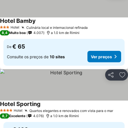
Hotel Bamby
Hotel
Culinária local e internacional refinada
3 Estrelas
8,4
Muito boa
4.007
a 1.0 km de Rimini
€ 65
De
Consulte os preços de
10 sites
Ver preços
Partilhar
Ad
Hotel Sporting
Hotel
Quartos elegantes e renovados com vista para o mar
4 Estrelas
8,7
Excelente
4.076
a 1.0 km de Rimini