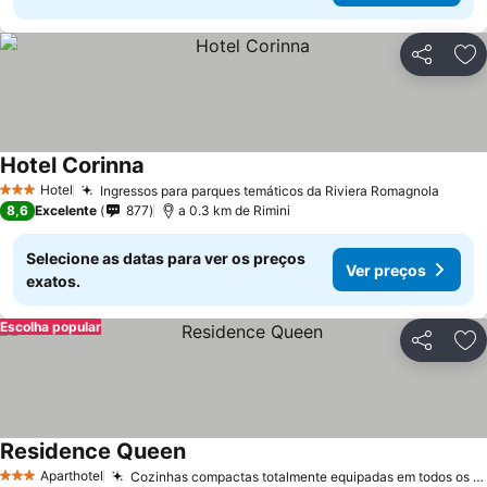
Partilhar
Ad
Hotel Corinna
Hotel
Ingressos para parques temáticos da Riviera Romagnola
3 Estrelas
8,6
Excelente
877
a 0.3 km de Rimini
Selecione as datas para ver os preços
Ver preços
exatos.
Escolha popular
Partilhar
Ad
Residence Queen
Aparthotel
Cozinhas compactas totalmente equipadas em todos os quartos
3 Estrelas