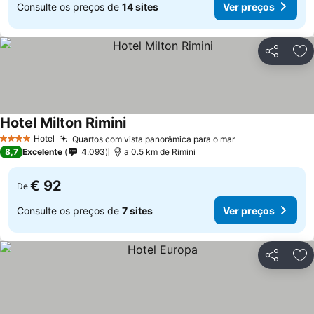
Consulte os preços de
14 sites
Ver preços
Partilhar
Ad
Hotel Milton Rimini
Hotel
Quartos com vista panorâmica para o mar
4 Estrelas
8,7
Excelente
4.093
a 0.5 km de Rimini
€ 92
De
Consulte os preços de
7 sites
Ver preços
Partilhar
Ad