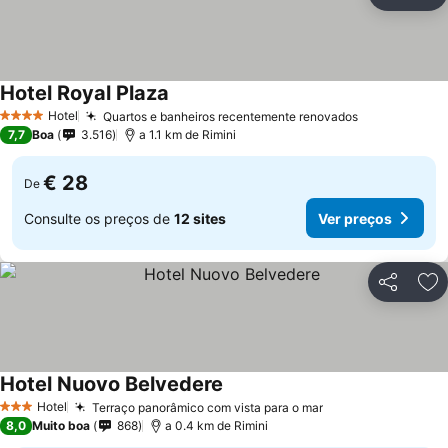
Partilhar
Ad
Hotel Royal Plaza
Hotel
Quartos e banheiros recentemente renovados
4 Estrelas
7,7
Boa
3.516
a 1.1 km de Rimini
€ 28
De
Consulte os preços de
12 sites
Ver preços
Partilhar
Ad
Hotel Nuovo Belvedere
Hotel
Terraço panorâmico com vista para o mar
3 Estrelas
8,0
Muito boa
868
a 0.4 km de Rimini