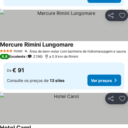
Partilhar
Ad
Mercure Rimini Lungomare
Hotel
Área de bem-estar com banheira de hidromassagem e sauna
4 Estrelas
8,8
Excelente
2.196
a 0.9 km de Rimini
€ 91
De
Consulte os preços de
13 sites
Ver preços
Partilhar
Ad
Hotel Carol