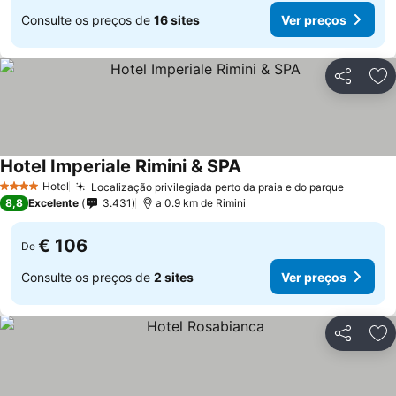
Consulte os preços de
16 sites
Ver preços
Partilhar
Ad
Hotel Imperiale Rimini & SPA
Hotel
Localização privilegiada perto da praia e do parque
4 Estrelas
8,8
Excelente
3.431
a 0.9 km de Rimini
€ 106
De
Consulte os preços de
2 sites
Ver preços
Partilhar
Ad