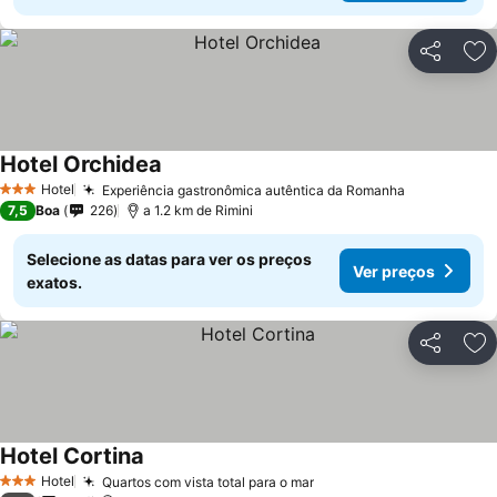
Partilhar
Ad
Hotel Orchidea
Hotel
Experiência gastronômica autêntica da Romanha
3 Estrelas
7,5
Boa
226
a 1.2 km de Rimini
Selecione as datas para ver os preços
Ver preços
exatos.
Partilhar
Ad
Hotel Cortina
Hotel
Quartos com vista total para o mar
3 Estrelas