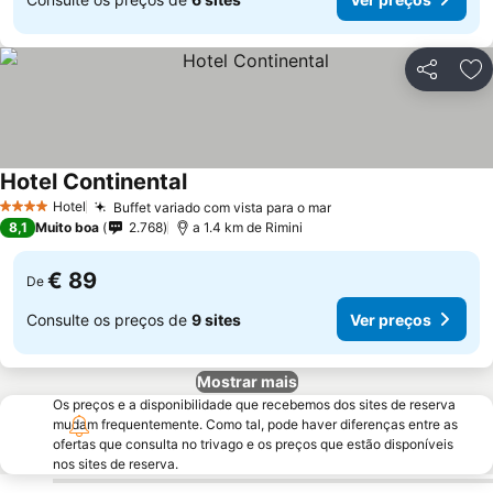
Partilhar
Ad
Hotel Continental
Hotel
Buffet variado com vista para o mar
4 Estrelas
8,1
Muito boa
2.768
a 1.4 km de Rimini
€ 89
De
Consulte os preços de
9 sites
Ver preços
Mostrar mais
Os preços e a disponibilidade que recebemos dos sites de reserva
mudam frequentemente. Como tal, pode haver diferenças entre as
ofertas que consulta no trivago e os preços que estão disponíveis
nos sites de reserva.