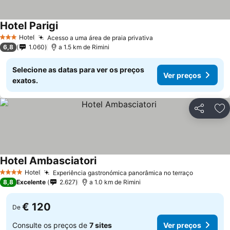
Hotel Parigi
Hotel
Acesso a uma área de praia privativa
3 Estrelas
6,8
1.060
a 1.5 km de Rimini
Selecione as datas para ver os preços
Ver preços
exatos.
Partilhar
Ad
Hotel Ambasciatori
Hotel
Experiência gastronómica panorâmica no terraço
4 Estrelas
8,8
Excelente
2.627
a 1.0 km de Rimini
€ 120
De
Consulte os preços de
7 sites
Ver preços