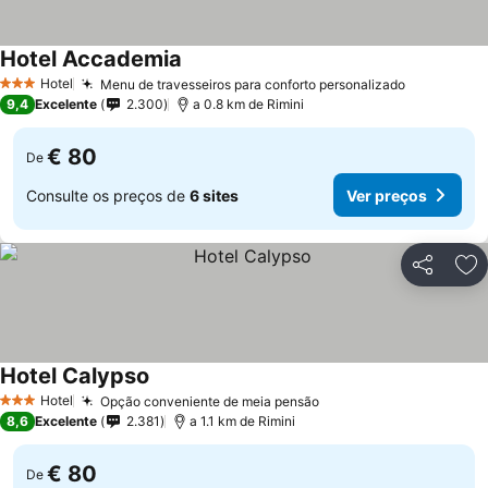
Hotel Accademia
Hotel
Menu de travesseiros para conforto personalizado
3 Estrelas
9,4
Excelente
2.300
a 0.8 km de Rimini
€ 80
De
Consulte os preços de
6 sites
Ver preços
Partilhar
Ad
Hotel Calypso
Hotel
Opção conveniente de meia pensão
3 Estrelas
8,6
Excelente
2.381
a 1.1 km de Rimini
€ 80
De