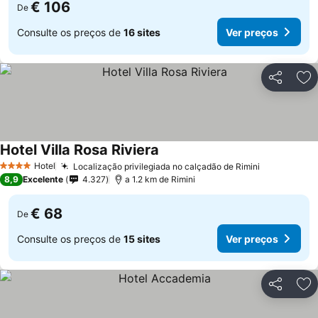
€ 106
De
Consulte os preços de
16 sites
Ver preços
Partilhar
Ad
Hotel Villa Rosa Riviera
Hotel
Localização privilegiada no calçadão de Rimini
4 Estrelas
8,9
Excelente
4.327
a 1.2 km de Rimini
€ 68
De
Consulte os preços de
15 sites
Ver preços
Partilhar
Ad