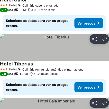
Hotel
Culinária caseira e variada
3 Estrelas
7,7
Boa
925
a 0.8 km de Rimini
Selecione as datas para ver os preços
Ver preços
exatos.
Partilhar
Ad
Hotel Tiberius
Hotel
Culinária romagnola autêntica e internacional
3 Estrelas
7,8
Boa
1.224
a 1.2 km de Rimini
Selecione as datas para ver os preços
Ver preços
exatos.
Partilhar
Ad