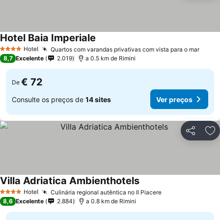
Hotel Baia Imperiale
Hotel
Quartos com varandas privativas com vista para o mar
4 Estrelas
8,7
Excelente
2.019
a 0.5 km de Rimini
€ 72
De
Consulte os preços de
14 sites
Ver preços
Partilhar
Ad
Villa Adriatica Ambienthotels
Hotel
Culinária regional autêntica no Il Piacere
4 Estrelas
8,6
Excelente
2.884
a 0.8 km de Rimini