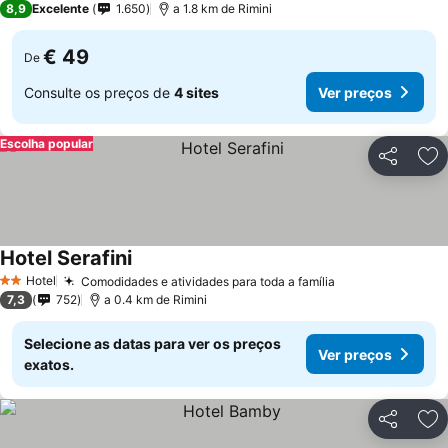
8,9
Excelente
1.650
a 1.8 km de Rimini
€ 49
De
Consulte os preços de
4 sites
Ver preços
Escolha popular
Partilhar
Ad
Hotel Serafini
Hotel
Comodidades e atividades para toda a família
2 Estrelas
7,3
752
a 0.4 km de Rimini
Selecione as datas para ver os preços
Ver preços
exatos.
Partilhar
Ad