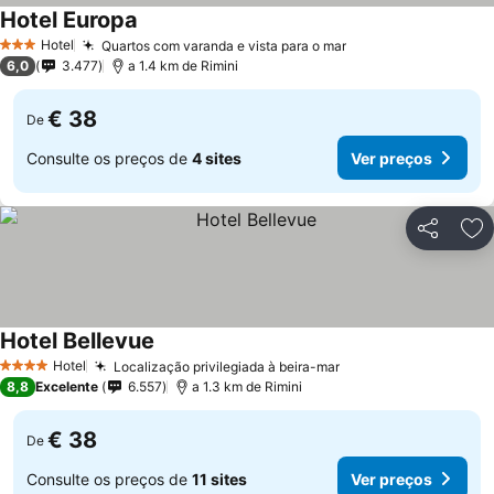
Hotel Europa
Hotel
Quartos com varanda e vista para o mar
3 Estrelas
6,0
3.477
a 1.4 km de Rimini
€ 38
De
Consulte os preços de
4 sites
Ver preços
Partilhar
Ad
Hotel Bellevue
Hotel
Localização privilegiada à beira-mar
4 Estrelas
8,8
Excelente
6.557
a 1.3 km de Rimini
€ 38
De
Consulte os preços de
11 sites
Ver preços