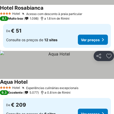
Hotel Rosabianca
Hotel
Acesso com desconto à praia particular
4 Estrelas
8,1
Muito boa
1.098
a 1.8 km de Rimini
€ 51
De
Consulte os preços de
12 sites
Ver preços
Partilhar
Ad
Aqua Hotel
Hotel
Experiências culinárias excepcionais
4 Estrelas
9,3
Excelente
5.077
a 0.8 km de Rimini
€ 209
De
Consulte os preços de
6 sites
Ver preços