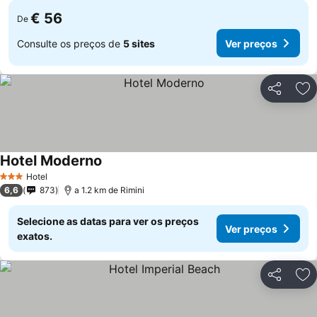
€ 56
De
Consulte os preços de
5 sites
Ver preços
Partilhar
Ad
Hotel Moderno
Hotel
3 Estrelas
6,6
873
a 1.2 km de Rimini
Selecione as datas para ver os preços
Ver preços
exatos.
Partilhar
Ad