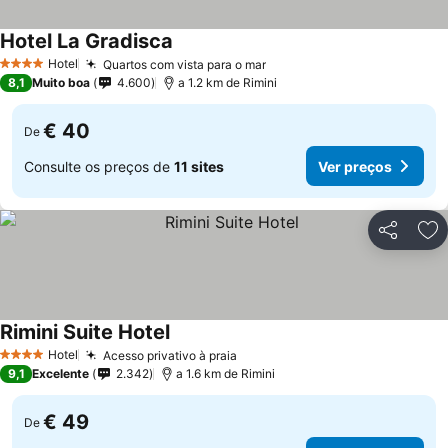
Hotel La Gradisca
Hotel
Quartos com vista para o mar
4 Estrelas
8,1
Muito boa
4.600
a 1.2 km de Rimini
€ 40
De
Consulte os preços de
11 sites
Ver preços
Partilhar
Ad
Rimini Suite Hotel
Hotel
Acesso privativo à praia
4 Estrelas
9,1
Excelente
2.342
a 1.6 km de Rimini
€ 49
De