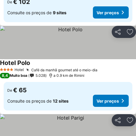
€ 102
De
Consulte os preços de
9 sites
Ver preços
Partilhar
Ad
Hotel Polo
Hotel
Café da manhã gourmet até o meio-dia
4 Estrelas
8,4
Muito boa
5.028
a 0.9 km de Rimini
€ 65
De
Consulte os preços de
12 sites
Ver preços
Partilhar
Ad