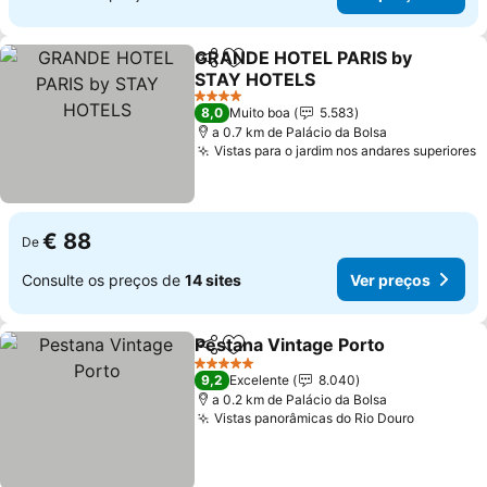
GRANDE HOTEL PARIS by
Partilhar
Adicionar aos favoritos
STAY HOTELS
Ver preços
4 Estrelas
8,0
Muito boa
5.583
a 0.7 km de Palácio da Bolsa
Vistas para o jardim nos andares superiores
V
€ 88
De
Consulte os preços de
14 sites
Ver preços
Pestana Vintage Porto
Partilhar
Adicionar aos favoritos
Ver
5 Estrelas
9,2
Excelente
8.040
a 0.2 km de Palácio da Bolsa
Vistas panorâmicas do Rio Douro
Ver preç