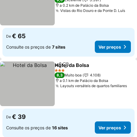
a 0.2 km de Palácio da Bolsa
Vistas do Rio Douro e da Ponte D. Luís
Ver 
€ 65
De
Consulte os preços de
7 sites
Ver preços
Hotel da Bolsa
Partilhar
Adicionar aos favoritos
Ver preços
3 Estrelas
8,3
Muito boa
4.108
a 0.1 km de Palácio da Bolsa
Layouts versáteis de quartos familiares
Ver 
€ 39
De
Consulte os preços de
16 sites
Ver preços