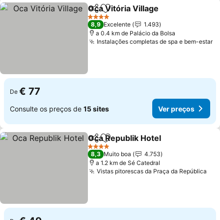
Oca Vitória Village
Partilhar
Adicionar aos favoritos
Ver pre
4 Estrelas
8,9
Excelente
1.493
a 0.4 km de Palácio da Bolsa
Instalações completas de spa e bem-estar
V
€ 77
De
Consulte os preços de
15 sites
Ver preços
Oca Republik Hotel
Partilhar
Adicionar aos favoritos
Ver pr
4 Estrelas
8,3
Muito boa
4.753
a 1.2 km de Sé Catedral
Vistas pitorescas da Praça da República
Ver