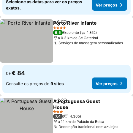
Selecione as datas para ver os preços
Ver preços
exatos.
Porto River Infante
Partilhar
Adicionar aos favoritos
Ver pre
4 Estrelas
9,5
Excelente
1.862
a 0.3 km de Sé Catedral
Serviços de massagem personalizados
Ver 
€ 84
De
Consulte os preços de
9 sites
Ver preços
A Portuguesa Guest
Partilhar
Adicionar aos favoritos
House
Ver preços
3 Estrelas
7,4
4.305
a 1.1 km de Palácio da Bolsa
Decoração tradicional com azulejos
Ver pr