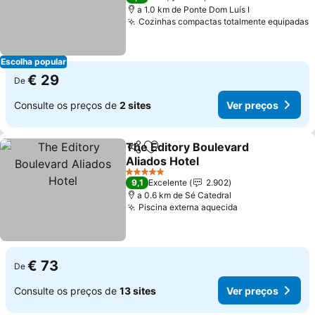
a 1.0 km de Ponte Dom Luís I
Cozinhas compactas totalmente equipadas
V
Escolha popular
€ 29
De
Consulte os preços de
2 sites
Ver preços
The Editory Boulevard
Partilhar
Adicionar aos favoritos
Aliados Hotel
Ver preços
5 Estrelas
9,1
Excelente
2.902
a 0.6 km de Sé Catedral
Piscina externa aquecida
Ver preços
€ 73
De
Consulte os preços de
13 sites
Ver preços