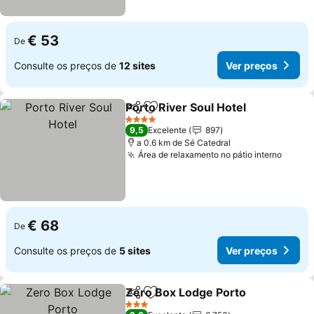
€ 53
De
Consulte os preços de
12 sites
Ver preços
Porto River Soul Hotel
Partilhar
Adicionar aos favoritos
Ver 
4 Estrelas
9,5
Excelente
897
a 0.6 km de Sé Catedral
Área de relaxamento no pátio interno
Ver p
€ 68
De
Consulte os preços de
5 sites
Ver preços
Zero Box Lodge Porto
Partilhar
Adicionar aos favoritos
Ver 
3 Estrelas