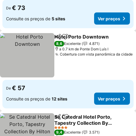
€ 73
De
Consulte os preços de
5 sites
Ver preços
Hotel Porto Downtown
Partilhar
Adicionar aos favoritos
Ver
8,6
Excelente
4.871
a 0.7 km de Ponte Dom Luís I
Cobertura com vista panorâmica da cidade
V
€ 57
De
Consulte os preços de
12 sites
Ver preços
Se Catedral Hotel Porto,
Partilhar
Adicionar aos favoritos
Tapestry Collection By
Hilton
Ver preços
4 Estrelas
9,4
Excelente
3.571