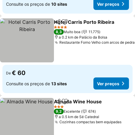
Consulte os preços de
10 sites
Ver preços
Hotel Carris Porto Ribeira
Partilhar
Adicionar aos favoritos
4 Estrelas
8,3
Muito boa
11.775
a 0.2 km de Palácio da Bolsa
Restaurante Forno Velho com arcos de pedra
€ 60
De
Consulte os preços de
13 sites
Ver preços
Almada Wine House
Partilhar
Adicionar aos favoritos
Ver p
3 Estrelas
9,2
Excelente
674
a 0.5 km de Sé Catedral
Cozinhas compactas bem equipadas
Ver p