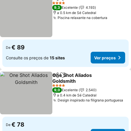
Partilhar
Adicionar aos favoritos
Ver preço
4 Estrelas
9,3
Excelente
4.193
a 0.5 km de Sé Catedral
Piscina relaxante na cobertura
Ver preço
€ 89
De
Consulte os preços de
15 sites
Ver preços
One Shot Aliados
Partilhar
Adicionar aos favoritos
Goldsmith
Ver preços
4 Estrelas
9,0
Excelente
2.540
a 0.4 km de Sé Catedral
Design inspirado na filigrana portuguesa
Ver
€ 78
De