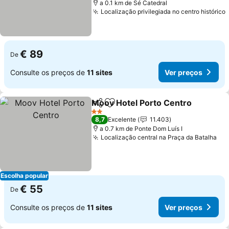
a 0.1 km de Sé Catedral
Localização privilegiada no centro histórico
€ 89
De
Consulte os preços de
11 sites
Ver preços
Moov Hotel Porto Centro
Partilhar
Adicionar aos favoritos
V
2 Estrelas
8,7
Excelente
11.403
a 0.7 km de Ponte Dom Luís I
Localização central na Praça da Batalha
Ver
Escolha popular
€ 55
De
Consulte os preços de
11 sites
Ver preços