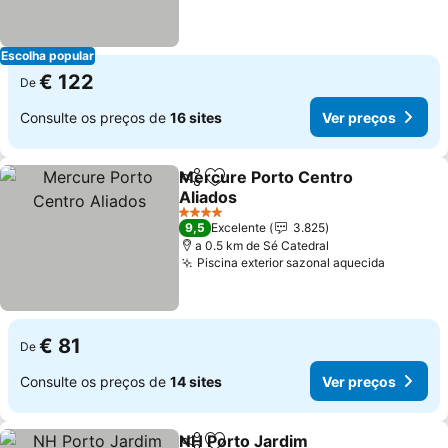
Escolha popular
€ 122
De
Consulte os preços de
16 sites
Ver preços
Mercure Porto Centro
Partilhar
Adicionar aos favoritos
Aliados
Ver preços
4 Estrelas
9,5
Excelente
3.825
a 0.5 km de Sé Catedral
Piscina exterior sazonal aquecida
Ver pre
€ 81
De
Consulte os preços de
14 sites
Ver preços
NH Porto Jardim