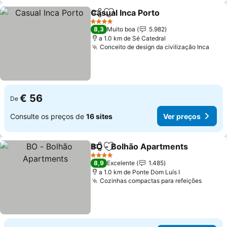
Casual Inca Porto
Partilhar
Adicionar aos favoritos
Ver preç
4 Estrelas
8,3
Muito boa
5.982
a 1.0 km de Sé Catedral
Conceito de design da civilização Inca
Ver 
€ 56
De
Consulte os preços de
16 sites
Ver preços
BO - Bolhão Apartments
Partilhar
Adicionar aos favoritos
V
4 Estrelas
8,9
Excelente
1.485
a 1.0 km de Ponte Dom Luís I
Cozinhas compactas para refeições
Ver pr