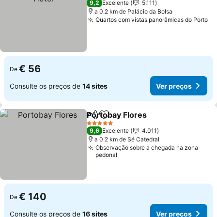
9,2
Excelente
5.111
a 0.2 km de Palácio da Bolsa
Quartos com vistas panorâmicas do Porto
Ve
€ 56
De
Consulte os preços de
14 sites
Ver preços
Portobay Flores
Partilhar
Adicionar aos favoritos
Ver preço
5 Estrelas
9,6
Excelente
4.011
a 0.2 km de Sé Catedral
Observação sobre a chegada na zona
pedonal
€ 140
De
Consulte os preços de
16 sites
Ver preços