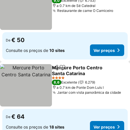
9,0
Excelente
6.753
a 0.7 km de Sé Catedral
Restaurante de carne O Carniceiro
Ver pre
€ 50
De
Consulte os preços de
10 sites
Ver preços
Mercure Porto Centro
Partilhar
Adicionar aos favoritos
Santa Catarina
Ver preços
4 Estrelas
8,6
Excelente
6.279
a 0.7 km de Ponte Dom Luís I
Jantar com vista panorâmica da cidade
Ver
€ 64
De
Consulte os preços de
18 sites
Ver preços