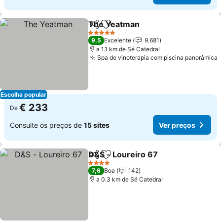
The Yeatman
Partilhar
Adicionar aos favoritos
Ver preços
5 Estrelas
9,5
Excelente
9.681
a 1.1 km de Sé Catedral
Spa de vinoterapia com piscina panorâmica
Escolha popular
€ 233
De
Consulte os preços de
15 sites
Ver preços
D&S - Loureiro 67
Partilhar
Adicionar aos favoritos
Ver pre
4 Estrelas
7,6
Boa
142
a 0.3 km de Sé Catedral