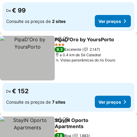
€ 99
De
Consulte os preços de
2 sites
Ver preços
PipaD'Oro by YoursPorto
Partilhar
Adicionar aos favoritos
V
3 Estrelas
9,3
Excelente
2.147
a 0.4 km de Sé Catedral
Vistas panorâmicas do rio Douro
Ver preç
€ 152
De
Consulte os preços de
7 sites
Ver preços
StayIN Oporto
Partilhar
Adicionar aos favoritos
Apartments
Ver preços
1 Estrelas
7,8
Boa
1.883