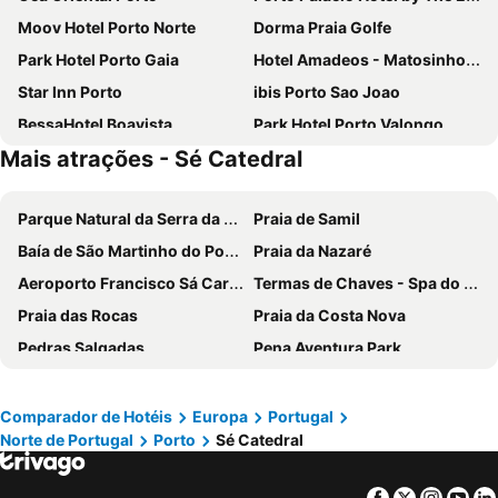
Moov Hotel Porto Norte
Dorma Praia Golfe
Park Hotel Porto Gaia
Hotel Amadeos - Matosinhos - Porto
Star Inn Porto
ibis Porto Sao Joao
BessaHotel Boavista
Park Hotel Porto Valongo
Mais atrações - Sé Catedral
HF Ipanema Park
Stay Hotel Porto Aeroporto
HF Tuela Porto
Hotel Solverde Spa & Wellness Center
Parque Natural da Serra da Estrela
Praia de Samil
Novotel Porto Gaia
Acta The Avenue
Baía de São Martinho do Porto
Praia da Nazaré
Axis Porto Business & Spa Hotel
Sheraton Porto Hotel & Spa
Aeroporto Francisco Sá Carneiro
Termas de Chaves - Spa do Imperador
Park Hotel Porto Aeroporto
Vincci Porto
Praia das Rocas
Praia da Costa Nova
Portus Cale Hotel
Holiday Inn Porto - Gaia By Ihg
Pedras Salgadas
Pena Aventura Park
The Log Porto Hotel by Piamonte Hotels
Moov Hotel Porto Centro
Da Barra
Praia de Buarcos
ibis budget Porto Gaia
Hotel da Musica
Piodão -Aldeia Histórica
Praia de Pedrogão
Porto Antas Hotel
Hilton Porto Gaia
Comparador de Hotéis
Europa
Portugal
Norte de Portugal
Porto
Sé Catedral
Mariparque
Praia de Vieira
Hotel Premium Porto Maia
HF Ipanema Porto
Basílica de Nossa Senhora do Rosário de Fátima
Ofir
Pestana Douro Riverside
Eurostars Oporto
Facebook
Twitter
Insta
Yo