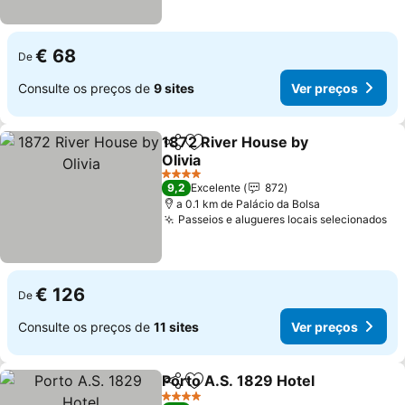
€ 68
De
Consulte os preços de
9 sites
Ver preços
1872 River House by
Partilhar
Adicionar aos favoritos
Olivia
Ver preços
4 Estrelas
9,2
Excelente
872
a 0.1 km de Palácio da Bolsa
Passeios e alugueres locais selecionados
Ve
€ 126
De
Consulte os preços de
11 sites
Ver preços
Porto A.S. 1829 Hotel
Partilhar
Adicionar aos favoritos
Ver 
4 Estrelas