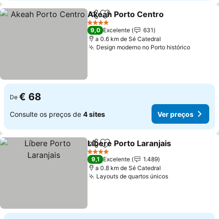
Akeah Porto Centro
Partilhar
Adicionar aos favoritos
Ver pr
4 Estrelas
9,0
Excelente
631
a 0.6 km de Sé Catedral
Design moderno no Porto histórico
Ver pre
€ 68
De
Consulte os preços de
4 sites
Ver preços
Líbere Porto Laranjais
Partilhar
Adicionar aos favoritos
Ver 
4 Estrelas
9,1
Excelente
1.489
a 0.8 km de Sé Catedral
Layouts de quartos únicos
Ver preços