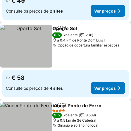
€ 49
De
Consulte os preços de
2 sites
Ver preços
Oporto Sol
Partilhar
Adicionar aos favoritos
Ver preços
8,5
Excelente
236
a 0.4 km de Ponte Dom Luís I
Opção de cobertura familiar espaçosa
Ver 
€ 58
De
Consulte os preços de
4 sites
Ver preços
Vincci Ponte de Ferro
Partilhar
Adicionar aos favoritos
Ver 
4 Estrelas
9,5
Excelente
8.589
a 0.5 km de Sé Catedral
Ginásio e solário no local
Ver preços