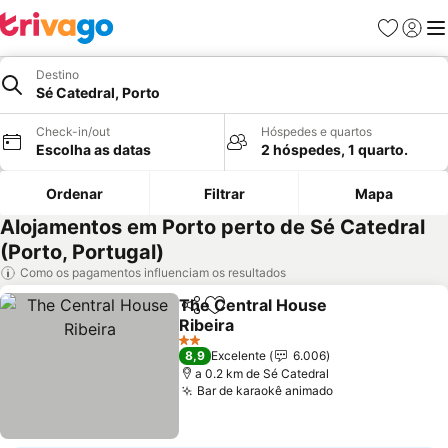
Favoritos
Iniciar
Me
Destino
Sé Catedral, Porto
Check-in/out
Hóspedes e quartos
Escolha as datas
2 hóspedes, 1 quarto.
Ordenar
Filtrar
Mapa
Alojamentos em Porto perto de Sé Catedral
(Porto, Portugal)
Como os pagamentos influenciam os resultados
The Central House
Partilhar
Adicionar aos favoritos
Ribeira
Ver preços
2 Estrelas
8,9
Excelente
6.006
a 0.2 km de Sé Catedral
Bar de karaokê animado
Ver preços