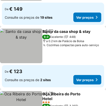
€ 149
De
Consulte os preços de
19 sites
Ver preços
Santo da casa shop & stay
Partilhar
Adicionar aos favoritos
9,0
Excelente
448
a 0.2 km de Palácio da Bolsa
Cozinhas compactas para auto-serviço
Ver
€ 123
De
Consulte os preços de
2 sites
Ver preços
Oca Ribeira do Porto
Partilhar
Adicionar aos favoritos
Hotel
Ver preços
3 Estrelas
9,0
Excelente
3.397