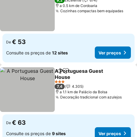
9,2
Excelente
674
a 0.5 km de Cordoaria
Cozinhas compactas bem equipadas
€ 53
De
Consulte os preços de
12 sites
Ver preços
A Portuguesa Guest
Partilhar
Adicionar aos favoritos
House
3 Estrelas
7,4
4.305
a 1.1 km de Palácio da Bolsa
Decoração tradicional com azulejos
€ 63
De
Consulte os preços de
9 sites
Ver preços