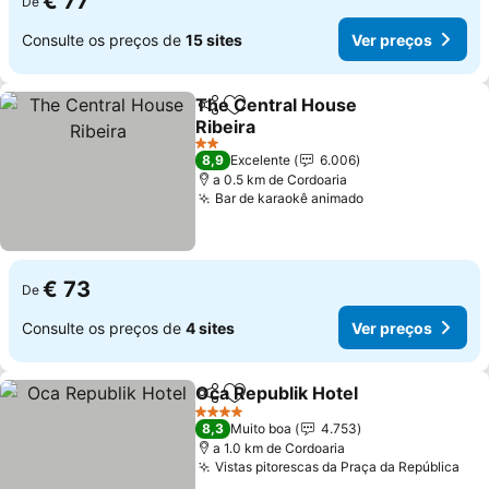
€ 77
De
Consulte os preços de
15 sites
Ver preços
The Central House
Partilhar
Adicionar aos favoritos
Ribeira
2 Estrelas
8,9
Excelente
6.006
a 0.5 km de Cordoaria
Bar de karaokê animado
€ 73
De
Consulte os preços de
4 sites
Ver preços
Oca Republik Hotel
Partilhar
Adicionar aos favoritos
4 Estrelas
8,3
Muito boa
4.753
a 1.0 km de Cordoaria
Vistas pitorescas da Praça da República