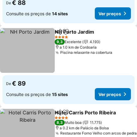
€ 88
De
Consulte os preços de
14 sites
Ver preços
NH Porto Jardim
Partilhar
Adicionar aos favoritos
4 Estrelas
9,3
Excelente
4.193
a 1.0 km de Cordoaria
Piscina relaxante na cobertura
€ 89
De
Consulte os preços de
15 sites
Ver preços
Hotel Carris Porto Ribeira
Partilhar
Adicionar aos favoritos
4 Estrelas
8,3
Muito boa
11.775
a 0.2 km de Palácio da Bolsa
Restaurante Forno Velho com arcos de pedra