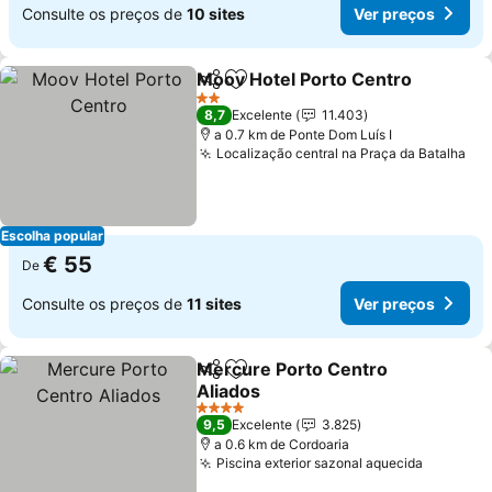
Consulte os preços de
10 sites
Ver preços
Moov Hotel Porto Centro
Partilhar
Adicionar aos favoritos
2 Estrelas
8,7
Excelente
11.403
a 0.7 km de Ponte Dom Luís I
Localização central na Praça da Batalha
Escolha popular
€ 55
De
Consulte os preços de
11 sites
Ver preços
Mercure Porto Centro
Partilhar
Adicionar aos favoritos
Aliados
4 Estrelas
9,5
Excelente
3.825
a 0.6 km de Cordoaria
Piscina exterior sazonal aquecida