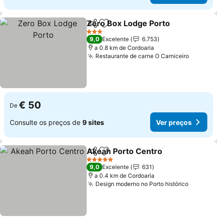
Zero Box Lodge Porto
Partilhar
Adicionar aos favoritos
3 Estrelas
9,0
Excelente
6.753
a 0.8 km de Cordoaria
Restaurante de carne O Carniceiro
€ 50
De
Consulte os preços de
9 sites
Ver preços
Akeah Porto Centro
Partilhar
Adicionar aos favoritos
5 Estrelas
9,0
Excelente
631
a 0.4 km de Cordoaria
Design moderno no Porto histórico