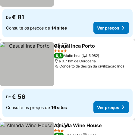
€ 81
De
Consulte os preços de
14 sites
Ver preços
Casual Inca Porto
Partilhar
Adicionar aos favoritos
4 Estrelas
8,3
Muito boa
5.982
a 0.7 km de Cordoaria
Conceito de design da civilização Inca
€ 56
De
Consulte os preços de
16 sites
Ver preços
Almada Wine House
Partilhar
Adicionar aos favoritos
3 Estrelas