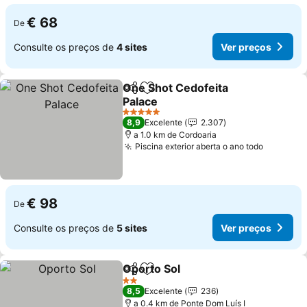
€ 68
De
Consulte os preços de
4 sites
Ver preços
One Shot Cedofeita
Partilhar
Adicionar aos favoritos
Palace
5 Estrelas
8,9
Excelente
2.307
a 1.0 km de Cordoaria
Piscina exterior aberta o ano todo
€ 98
De
Consulte os preços de
5 sites
Ver preços
Oporto Sol
Partilhar
Adicionar aos favoritos
2 Estrelas
8,5
Excelente
236
a 0.4 km de Ponte Dom Luís I