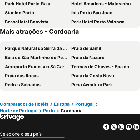
Park Hotel Porto Gaia
Hotel Amadeos - Matosinhos - Porto
Star Inn Porto
ibis Porto Sao Joao
BessaHotel Boavista
Park Hotel Porto Valongo
Mais atrações - Cordoaria
HF Ipanema Park
Stay Hotel Porto Aeroporto
HF Tuela Porto
Hotel Solverde Spa & Wellness Center
Parque Natural da Serra da Estrela
Praia de Samil
Novotel Porto Gaia
Acta The Avenue
Baía de São Martinho do Porto
Praia da Nazaré
Axis Porto Business & Spa Hotel
Sheraton Porto Hotel & Spa
Aeroporto Francisco Sá Carneiro
Termas de Chaves - Spa do Imperador
Park Hotel Porto Aeroporto
Vincci Porto
Praia das Rocas
Praia da Costa Nova
Portus Cale Hotel
Holiday Inn Porto - Gaia By Ihg
Pedras Salgadas
Pena Aventura Park
The Log Porto Hotel by Piamonte Hotels
Moov Hotel Porto Centro
Da Barra
Praia de Buarcos
ibis budget Porto Gaia
Hotel da Musica
Piodão -Aldeia Histórica
Praia de Pedrogão
Porto Antas Hotel
Hilton Porto Gaia
Comparador de Hotéis
Europa
Portugal
Norte de Portugal
Porto
Cordoaria
Mariparque
Praia de Vieira
Hotel Premium Porto Maia
HF Ipanema Porto
Basílica de Nossa Senhora do Rosário de Fátima
Ofir
Pestana Douro Riverside
Eurostars Oporto
Facebook
Twitter
Insta
Yo
Alto Douro Vinhateiro
Islas Cíes
Vila Galé Porto
Boeira Garden Hotel Porto Gaia, Curio Collection by Hilton
Selecione o seu país
Praia de Quiaios
Porto Campanhã
ibis Porto Gaia
Hotel Black Tulip - Porto Gaia