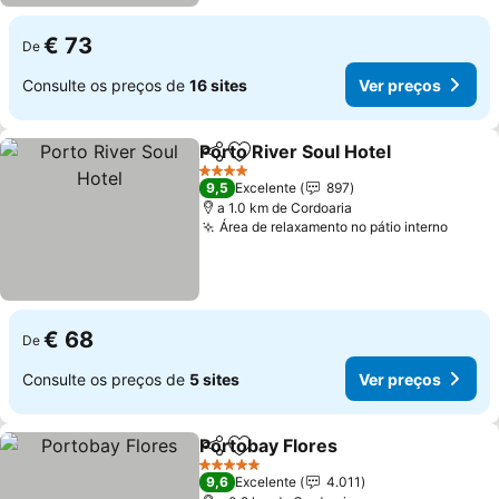
€ 73
De
Consulte os preços de
16 sites
Ver preços
Porto River Soul Hotel
Partilhar
Adicionar aos favoritos
4 Estrelas
9,5
Excelente
897
a 1.0 km de Cordoaria
Área de relaxamento no pátio interno
€ 68
De
Consulte os preços de
5 sites
Ver preços
Portobay Flores
Partilhar
Adicionar aos favoritos
5 Estrelas
9,6
Excelente
4.011