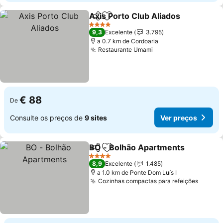
Axis Porto Club Aliados
Partilhar
Adicionar aos favoritos
4 Estrelas
9,3
Excelente
3.795
a 0.7 km de Cordoaria
Restaurante Umami
€ 88
De
Consulte os preços de
9 sites
Ver preços
BO - Bolhão Apartments
Partilhar
Adicionar aos favoritos
4 Estrelas
8,9
Excelente
1.485
a 1.0 km de Ponte Dom Luís I
Cozinhas compactas para refeições