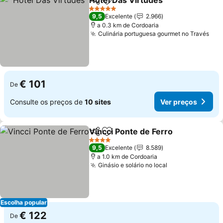
Hotel Das Virtudes
Partilhar
Adicionar aos favoritos
5 Estrelas
9,5
Excelente
2.966
a 0.3 km de Cordoaria
Culinária portuguesa gourmet no Través
€ 101
De
Consulte os preços de
10 sites
Ver preços
Vincci Ponte de Ferro
Partilhar
Adicionar aos favoritos
4 Estrelas
9,5
Excelente
8.589
a 1.0 km de Cordoaria
Ginásio e solário no local
Escolha popular
€ 122
De