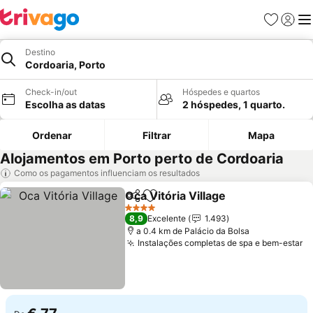
Favoritos
Iniciar
Me
Destino
Cordoaria, Porto
Check-in/out
Hóspedes e quartos
Escolha as datas
2 hóspedes, 1 quarto.
Ordenar
Filtrar
Mapa
Alojamentos em Porto perto de Cordoaria
Como os pagamentos influenciam os resultados
Oca Vitória Village
Partilhar
Adicionar aos favoritos
4 Estrelas
8,9
Excelente
1.493
a 0.4 km de Palácio da Bolsa
Instalações completas de spa e bem-estar