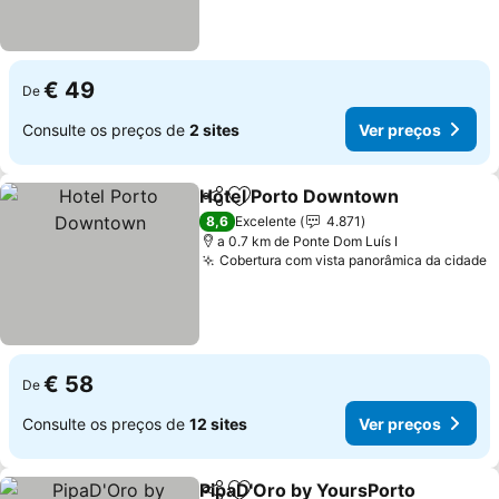
€ 49
De
Consulte os preços de
2 sites
Ver preços
Hotel Porto Downtown
Partilhar
Adicionar aos favoritos
8,6
Excelente
4.871
a 0.7 km de Ponte Dom Luís I
Cobertura com vista panorâmica da cidade
€ 58
De
Consulte os preços de
12 sites
Ver preços
PipaD'Oro by YoursPorto