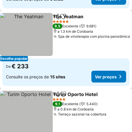
The Yeatman
Partilhar
Adicionar aos favoritos
5 Estrelas
9,5
Excelente
9.681
a 1.3 km de Cordoaria
Spa de vinoterapia com piscina panorâmica
Escolha popular
€ 233
De
Consulte os preços de
15 sites
Ver preços
Turim Oporto Hotel
Partilhar
Adicionar aos favoritos
4 Estrelas
9,1
Excelente
5.440
a 0.8 km de Cordoaria
Terraço sazonal na cobertura