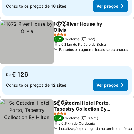
Consulte os preços de
16 sites
Ver preços
1872 River House by
Partilhar
Adicionar aos favoritos
Olivia
4 Estrelas
9,2
Excelente
872
a 0.1 km de Palácio da Bolsa
Passeios e alugueres locais selecionados
€ 126
De
Consulte os preços de
12 sites
Ver preços
Se Catedral Hotel Porto,
Partilhar
Adicionar aos favoritos
Tapestry Collection By
Hilton
4 Estrelas
9,4
Excelente
3.571
a 0.6 km de Cordoaria
Localização privilegiada no centro histórico