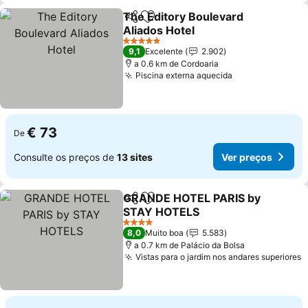
The Editory Boulevard
Partilhar
Adicionar aos favoritos
Aliados Hotel
5 Estrelas
9,1
Excelente
2.902
a 0.6 km de Cordoaria
Piscina externa aquecida
€ 73
De
Consulte os preços de
13 sites
Ver preços
GRANDE HOTEL PARIS by
Partilhar
Adicionar aos favoritos
STAY HOTELS
4 Estrelas
8,0
Muito boa
5.583
a 0.7 km de Palácio da Bolsa
Vistas para o jardim nos andares superiores