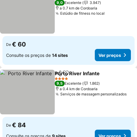
4 Estrelas
9,0
Excelente
3.947
a 0.7 km de Cordoaria
Estúdio de fitness no local
€ 60
De
Consulte os preços de
14 sites
Ver preços
Porto River Infante
Partilhar
Adicionar aos favoritos
4 Estrelas
9,5
Excelente
1.862
a 0.4 km de Cordoaria
Serviços de massagem personalizados
€ 84
De
Consulte os preços de
9 sites
Ver preços