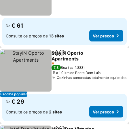
€ 61
De
Consulte os preços de
13 sites
Ver preços
StayIN Oporto
Partilhar
Adicionar aos favoritos
Apartments
1 Estrelas
7,8
Boa
1.883
a 1.0 km de Ponte Dom Luís I
Cozinhas compactas totalmente equipadas
Escolha popular
€ 29
De
Consulte os preços de
2 sites
Ver preços