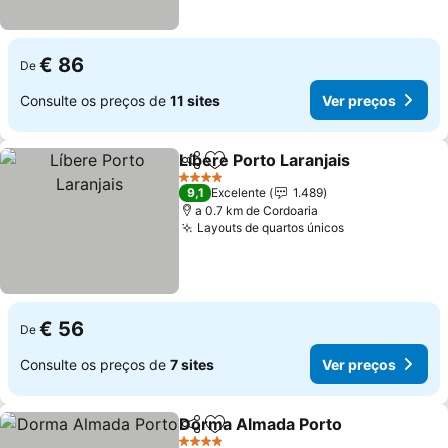
€ 86
De
Consulte os preços de
11 sites
Ver preços
Líbere Porto Laranjais
Partilhar
Adicionar aos favoritos
4 Estrelas
9,1
Excelente
1.489
a 0.7 km de Cordoaria
Layouts de quartos únicos
€ 56
De
Consulte os preços de
7 sites
Ver preços
Dorma Almada Porto
Partilhar
Adicionar aos favoritos