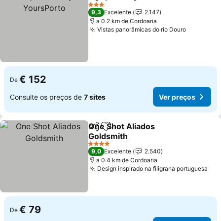
Partilhar
Adicionar aos favoritos
3 Estrelas
9,3
Excelente
2.147
a 0.2 km de Cordoaria
Vistas panorâmicas do rio Douro
€ 152
De
Consulte os preços de
7 sites
Ver preços
One Shot Aliados
Partilhar
Adicionar aos favoritos
Goldsmith
4 Estrelas
9,0
Excelente
2.540
a 0.4 km de Cordoaria
Design inspirado na filigrana portuguesa
€ 79
De