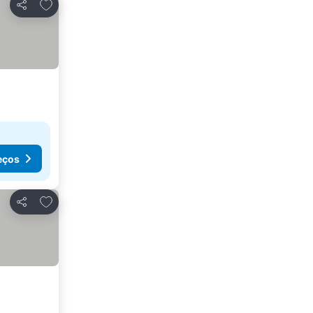
Adicionar aos favoritos
Partilhar
eços
Adicionar aos favoritos
Partilhar