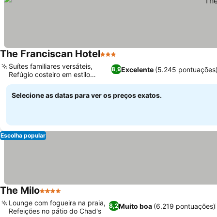
The Franciscan Hotel
3 Estrelas
Suítes familiares versáteis,
Excelente
(5.245 pontuações
8,9
Refúgio costeiro em estilo
espanhol
Selecione as datas para ver os preços exatos.
Escolha popular
The Milo
4 Estrelas
Lounge com fogueira na praia,
Muito boa
(6.219 pontuações)
8,2
Refeições no pátio do Chad's