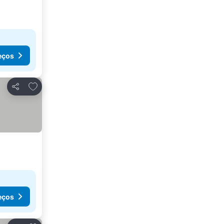
eços
Adicionar aos favoritos
Partilhar
eços