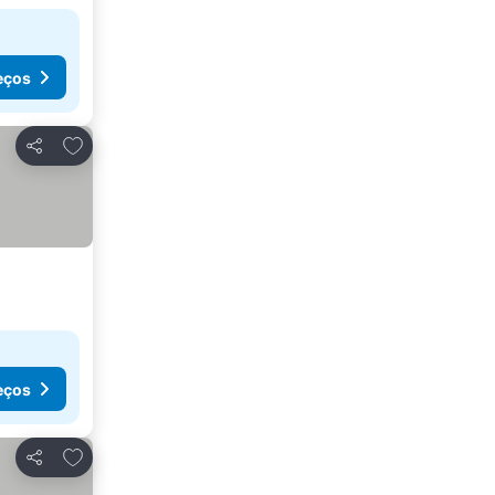
eços
Adicionar aos favoritos
Partilhar
eços
Adicionar aos favoritos
Partilhar