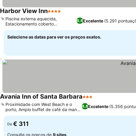
Harbor View Inn
4 Estrelas
Piscina externa aquecida,
Excelente
(5.291 pontuaç
8,8
Estacionamento coberto
conveniente no local
Selecione as datas para ver os preços exatos.
Avania Inn of Santa Barbara
3 Estrelas
Proximidade com West Beach e o
Excelente
(5.356 pontu
8,8
porto, Amplo buffet de café da manhã
quente
€ 311
De
Consulte os preços de
9 sites