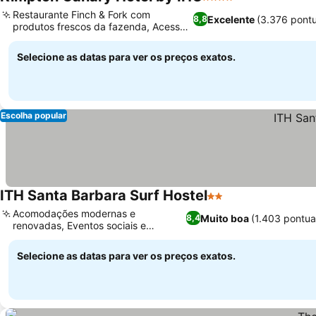
4 Estrelas
Restaurante Finch & Fork com
Excelente
(3.376 pont
8,8
produtos frescos da fazenda, Acesso
à Gold's Gym
Selecione as datas para ver os preços exatos.
Escolha popular
ITH Santa Barbara Surf Hostel
2 Estrelas
Acomodações modernas e
Muito boa
(1.403 pontu
8,4
renovadas, Eventos sociais e
atividades vibrantes
Selecione as datas para ver os preços exatos.