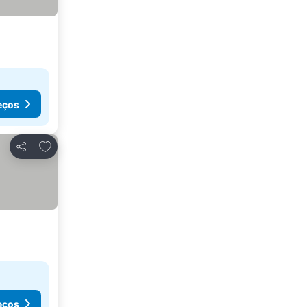
eços
Adicionar aos favoritos
Partilhar
eços