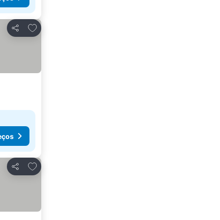
Adicionar aos favoritos
Partilhar
eços
Adicionar aos favoritos
Partilhar