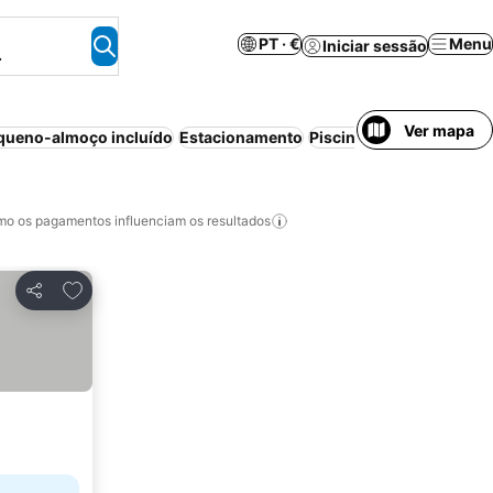
PT · €
Menu
Iniciar sessão
.
Ver mapa
queno-almoço incluído
Estacionamento
Piscina
Praia
Animais p
o os pagamentos influenciam os resultados
Adicionar aos favoritos
Partilhar