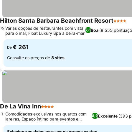
Hilton Santa Barbara Beachfront Resort
4 Estrel
Várias opções de restaurantes com vista
Boa
(8.555 pontuaçõ
7,8
para o mar, Float Luxury Spa à beira-mar
€ 261
De
Consulte os preços de
8 sites
De La Vina Inn
4 Estrelas
Comodidades exclusivas nos quartos com
Excelente
(393 p
8,9
lareiras, Espaço íntimo para eventos e
compra de grupo
Selecione as datas para ver os preços exatos.