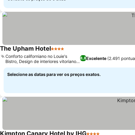
The Upham Hotel
4 Estrelas
Conforto californiano no Louie's
Excelente
(2.491 pontu
8,8
Bistro, Design de interiores vitoriano
autêntico
Selecione as datas para ver os preços exatos.
Kimpton Canary Hotel by IHG