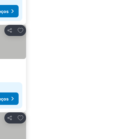
eços
Adicionar aos favoritos
Partilhar
eços
Adicionar aos favoritos
Partilhar