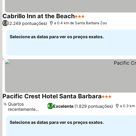
Cabrillo Inn at the Beach
3 Estrelas
Ver preços
(2.249 pontuações)
7,3
a 0.4 km de Santa Barbara Zoo
Selecione as datas para ver os preços exatos.
Pacific Crest Hotel Santa Barbara
3 Estrelas
Ver preço
Quartos
Excelente
(1.829 pontuações)
8,7
a 0.3 km
recentemente
Ver preços
renovados
Selecione as datas para ver os preços exatos.