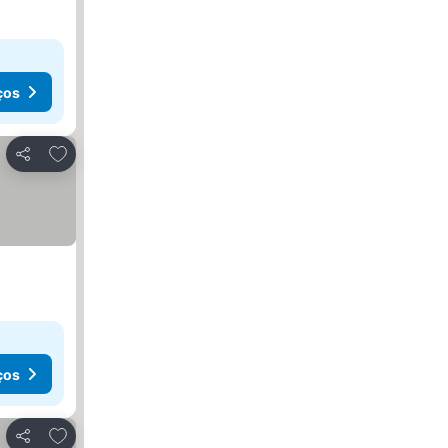
ços
Adicionar aos favoritos
Partilhar
ços
Adicionar aos favoritos
Partilhar