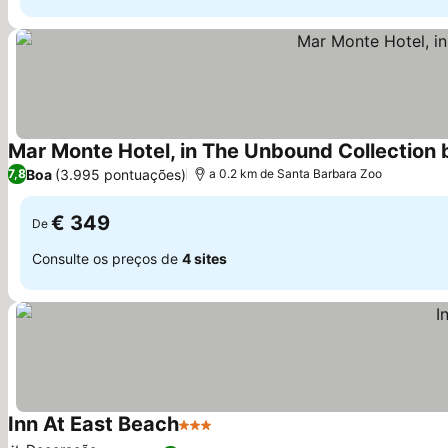
Mar Monte Hotel, in The Unbound Collection 
Boa
(3.995 pontuações)
7,8
a 0.2 km de Santa Barbara Zoo
€ 349
De
Consulte os preços de
4 sites
Inn At East Beach
3 Estrelas
Ver preços