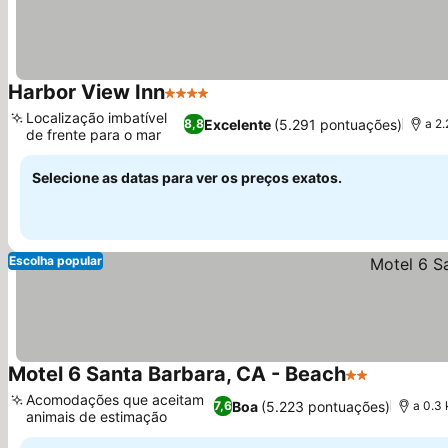
Harbor View Inn
4 Estrelas
Ver preços
Localização imbatível
Excelente
(5.291 pontuações)
8,8
a 2
de frente para o mar
Ver preços
Selecione as datas para ver os preços exatos.
Escolha popular
Motel 6 Santa Barbara, CA - Beach
2 Estrelas
Ver preço
Acomodações que aceitam
Boa
(5.223 pontuações)
7,6
a 0.3
animais de estimação
Ver preços