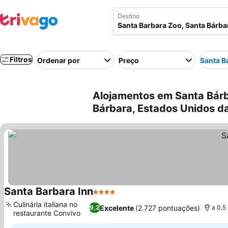
Destino
Filtros
Ordenar por
Preço
Santa B
Alojamentos em Santa Bárb
Bárbara, Estados Unidos d
Santa Barbara Inn
4 Estrelas
Ver preços
Culinária italiana no
Excelente
(2.727 pontuações)
9,2
a 0.5
restaurante Convivo
Ver preços