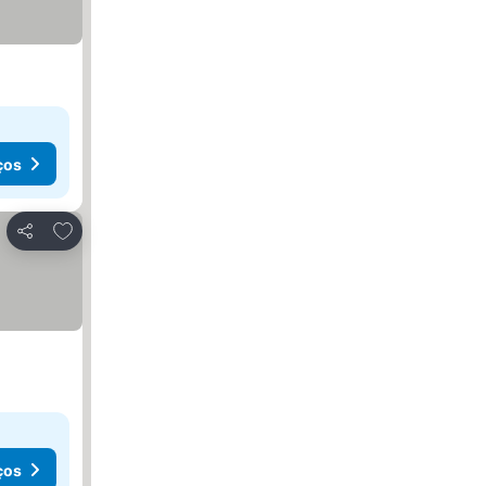
ços
Adicionar aos favoritos
Partilhar
ços