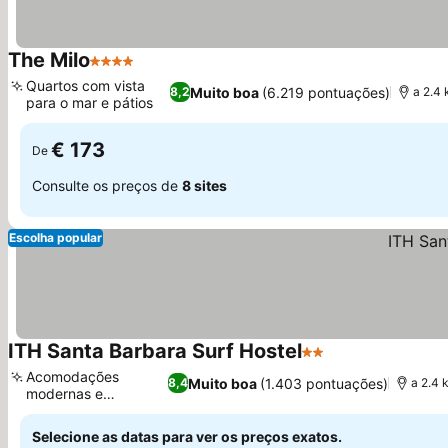
The Milo
4 Estrelas
Ver preços
Quartos com vista
Muito boa
(6.219 pontuações)
8,2
a 2.4
para o mar e pátios
Ver preços
€ 173
De
Consulte os preços de
8 sites
Escolha popular
ITH Santa Barbara Surf Hostel
2 Estrelas
Ver preços
Acomodações
Muito boa
(1.403 pontuações)
8,4
a 2.4 
modernas e
Ver preços
renovadas
Selecione as datas para ver os preços exatos.