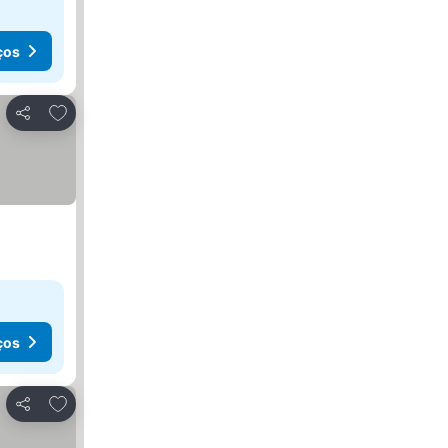
ços
Adicionar aos favoritos
Partilhar
ços
Adicionar aos favoritos
Partilhar