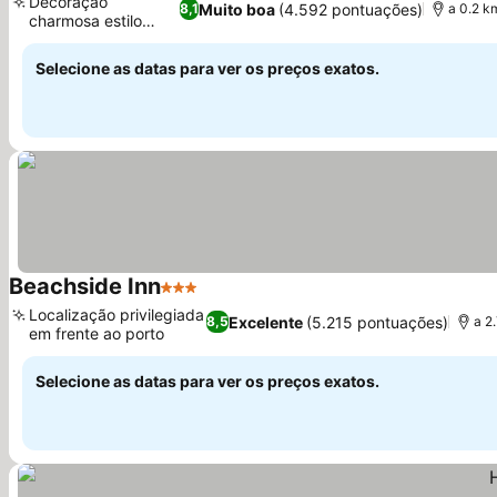
Decoração
Muito boa
(4.592 pontuações)
8,1
a 0.2 k
charmosa estilo
Ver preços
anos 50
Selecione as datas para ver os preços exatos.
Beachside Inn
3 Estrelas
Ver preços
Localização privilegiada
Excelente
(5.215 pontuações)
8,5
a 2
em frente ao porto
Ver preços
Selecione as datas para ver os preços exatos.