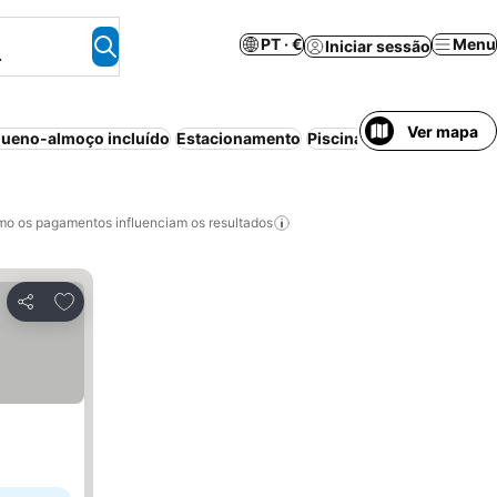
PT · €
Menu
Iniciar sessão
.
Ver mapa
ueno-almoço incluído
Estacionamento
Piscina
Praia
Animais p
o os pagamentos influenciam os resultados
Adicionar aos favoritos
Partilhar