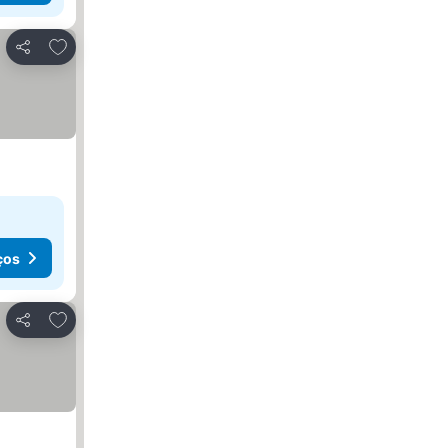
Adicionar aos favoritos
Partilhar
ços
Adicionar aos favoritos
Partilhar