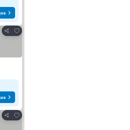
ços
Adicionar aos favoritos
Partilhar
ços
Adicionar aos favoritos
Partilhar