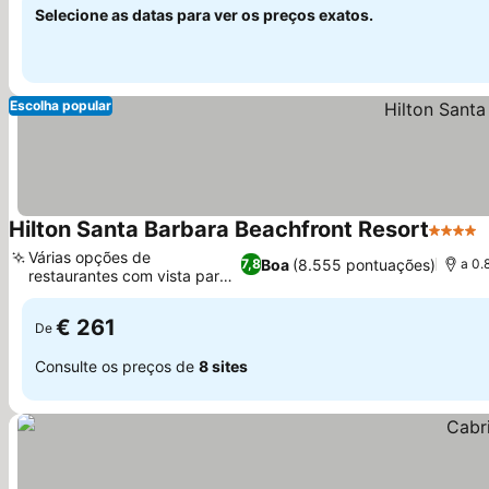
Selecione as datas para ver os preços exatos.
Escolha popular
Hilton Santa Barbara Beachfront Resort
4 Estre
Várias opções de
Boa
(8.555 pontuações)
7,8
a 0.
restaurantes com vista para
Ver preços
o mar
€ 261
De
Consulte os preços de
8 sites