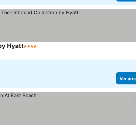
by Hyatt
4 Estrelas
Ver preços
Ver pre