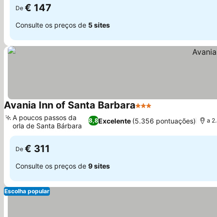
€ 147
De
Consulte os preços de
5 sites
Avania Inn of Santa Barbara
3 Estrelas
Ver preços
A poucos passos da
Excelente
(5.356 pontuações)
8,8
a 2
orla de Santa Bárbara
Ver preços
€ 311
De
Consulte os preços de
9 sites
Escolha popular