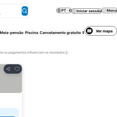
PT · €
Menu
Iniciar sessão
.
Ver mapa
Meia-pensão
Piscina
Cancelamento gratuito
Estacionamento
A
o os pagamentos influenciam os resultados
Adicionar aos favoritos
Partilhar