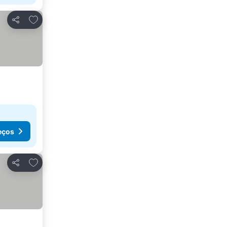
Adicionar aos favoritos
Partilhar
eços
Adicionar aos favoritos
Partilhar