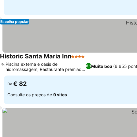
Escolha popular
Historic Santa Maria Inn
4 Estrelas
Piscina externa e oásis de
Muito boa
(6.655 pon
8,1
hidromassagem, Restaurante premiado
The Century Room
€ 82
De
Consulte os preços de
9 sites