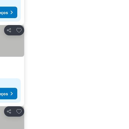
eços
Adicionar aos favoritos
Partilhar
eços
Adicionar aos favoritos
Partilhar