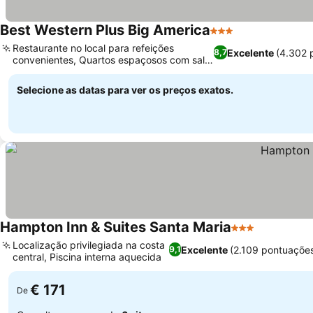
Best Western Plus Big America
3 Estrelas
Restaurante no local para refeições
Excelente
(4.302 
8,7
convenientes, Quartos espaçosos com sala
de estar separada
Selecione as datas para ver os preços exatos.
Hampton Inn & Suites Santa Maria
3 Estrelas
Localização privilegiada na costa
Excelente
(2.109 pontuaçõe
9,1
central, Piscina interna aquecida
€ 171
De