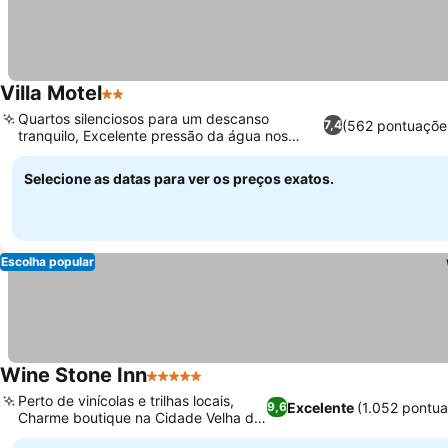
Villa Motel
2 Estrelas
Quartos silenciosos para um descanso
(562 pontuaçõe
7,4
tranquilo, Excelente pressão da água nos
chuveiros
Selecione as datas para ver os preços exatos.
Escolha popular
Wine Stone Inn
5 Estrelas
Perto de vinícolas e trilhas locais,
Excelente
(1.052 pontu
9,6
Charme boutique na Cidade Velha de
Orcutt