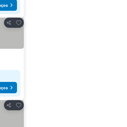
eços
Adicionar aos favoritos
Partilhar
eços
Adicionar aos favoritos
Partilhar