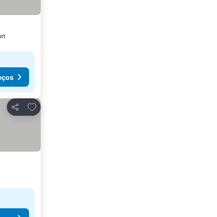
rt
eços
Adicionar aos favoritos
Partilhar