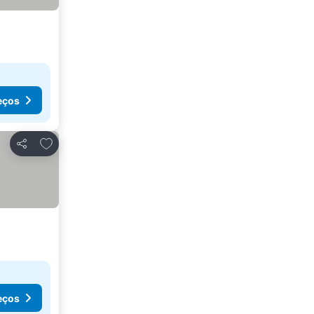
eços
Adicionar aos favoritos
Partilhar
eços