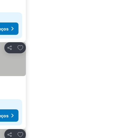
eços
Adicionar aos favoritos
Partilhar
eços
Adicionar aos favoritos
Partilhar