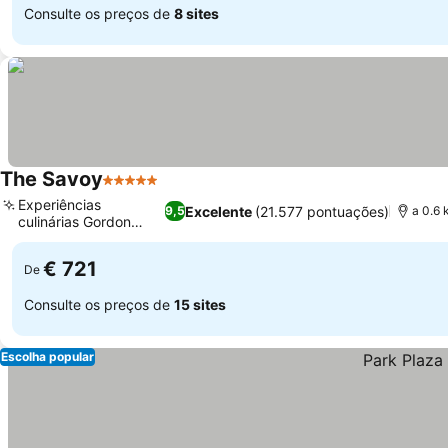
Consulte os preços de
8 sites
The Savoy
5 Estrelas
Experiências
Excelente
(21.577 pontuações)
9,5
a 0.6 
culinárias Gordon
Ramsay
€ 721
De
Consulte os preços de
15 sites
Escolha popular