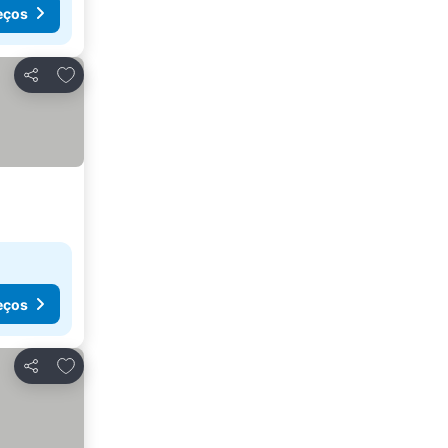
eços
Adicionar aos favoritos
Partilhar
eços
Adicionar aos favoritos
Partilhar