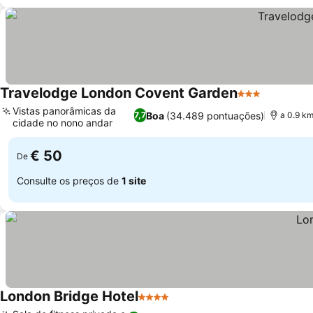
Travelodge London Covent Garden
3 Estrelas
Vistas panorâmicas da
Boa
(34.489 pontuações)
7,7
a 0.9 km
cidade no nono andar
€ 50
De
Consulte os preços de
1 site
London Bridge Hotel
4 Estrelas