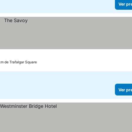
Ver pr
km de Trafalgar Square
Ver pr