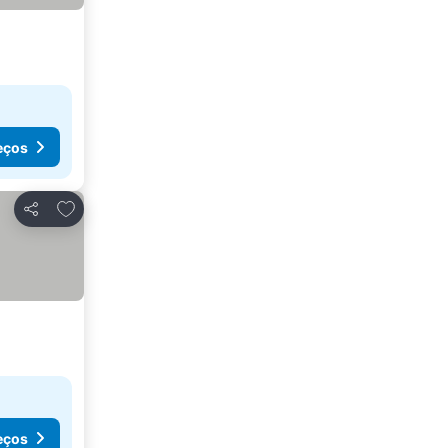
eços
Adicionar aos favoritos
Partilhar
eços