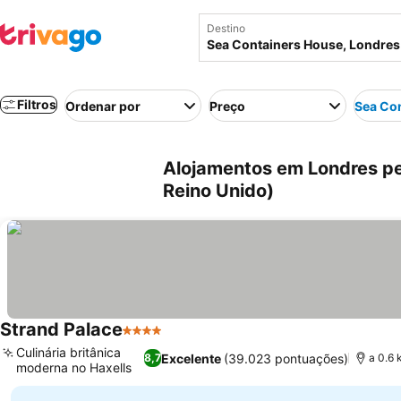
Destino
Filtros
Ordenar por
Preço
Sea Co
Alojamentos em Londres pe
Reino Unido)
Strand Palace
4 Estrelas
Culinária britânica
Excelente
(39.023 pontuações)
8,7
a 0.6 
moderna no Haxells