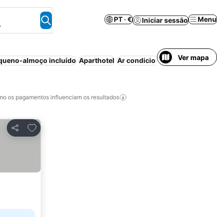
PT · €
Menu
Iniciar sessão
.
Ver mapa
queno-almoço incluído
Aparthotel
Ar condicionado
Wi-fi
Piscin
o os pagamentos influenciam os resultados
Adicionar aos favoritos
Partilhar