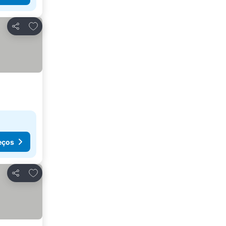
Adicionar aos favoritos
Partilhar
eços
Adicionar aos favoritos
Partilhar