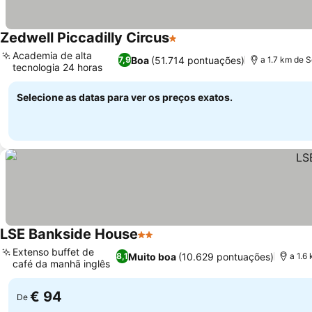
Zedwell Piccadilly Circus
1 Estrelas
Academia de alta
Boa
(51.714 pontuações)
7,9
a 1.7 km de 
tecnologia 24 horas
Selecione as datas para ver os preços exatos.
LSE Bankside House
2 Estrelas
Extenso buffet de
Muito boa
(10.629 pontuações)
8,1
a 1.6
café da manhã inglês
€ 94
De