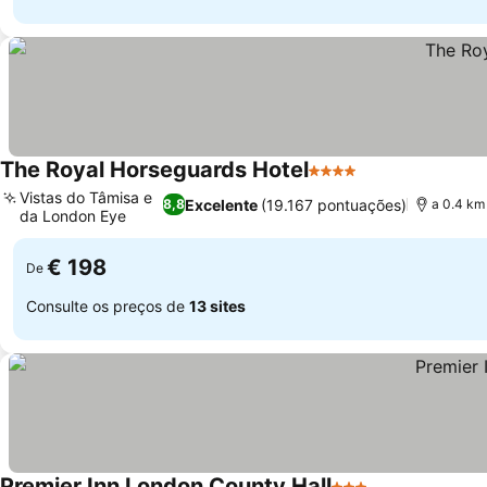
The Royal Horseguards Hotel
4 Estrelas
Vistas do Tâmisa e
Excelente
(19.167 pontuações)
8,8
a 0.4 km
da London Eye
€ 198
De
Consulte os preços de
13 sites
Premier Inn London County Hall