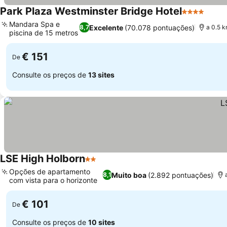
Park Plaza Westminster Bridge Hotel
4 Estrelas
Mandara Spa e
Excelente
(70.078 pontuações)
8,7
a 0.5 k
piscina de 15 metros
€ 151
De
Consulte os preços de
13 sites
LSE High Holborn
2 Estrelas
Opções de apartamento
Muito boa
(2.892 pontuações)
8,1
com vista para o horizonte
€ 101
De
Consulte os preços de
10 sites