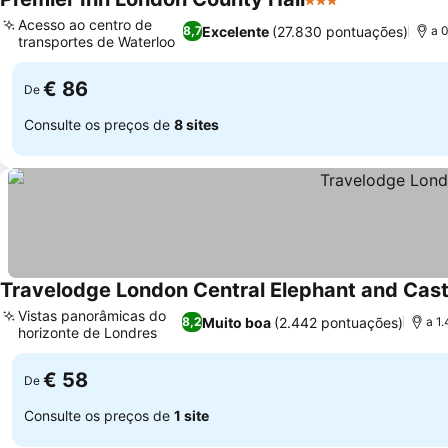
3 Estrelas
Acesso ao centro de
Excelente
(27.830 pontuações)
8,7
a 
transportes de Waterloo
€ 86
De
Consulte os preços de
8 sites
Travelodge London Central Elephant and Cast
Vistas panorâmicas do
Muito boa
(2.442 pontuações)
8,2
a 1
horizonte de Londres
€ 58
De
Consulte os preços de
1 site