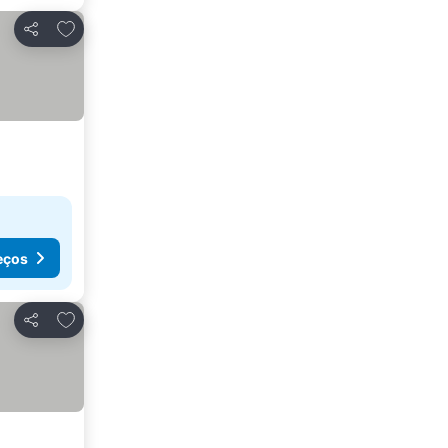
Adicionar aos favoritos
Partilhar
eços
Adicionar aos favoritos
Partilhar