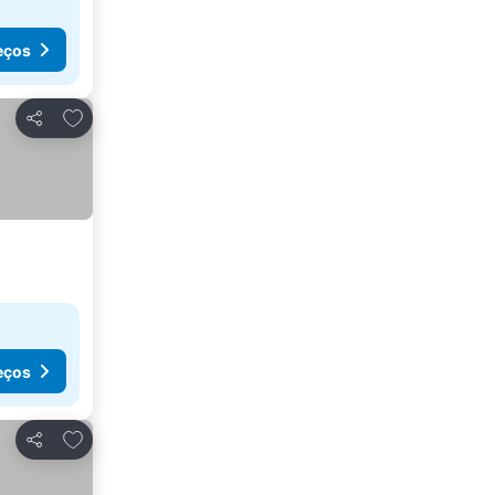
eços
Adicionar aos favoritos
Partilhar
eços
Adicionar aos favoritos
Partilhar