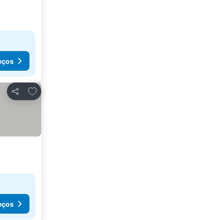
eços
Adicionar aos favoritos
Partilhar
eços