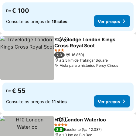
€ 100
De
Consulte os preços de
16 sites
Ver preços
Travelodge London Kings
Partilhar
Adicionar aos favoritos
Cross Royal Scot
Ver preços
3 Estrelas
7,3
16.850
a 2.5 km de Trafalgar Square
Vista para o histórico Percy Circus
Ver pre
€ 55
De
Consulte os preços de
11 sites
Ver preços
H10 London Waterloo
Partilhar
Adicionar aos favoritos
Ver 
4 Estrelas
8,8
Excelente
12.087
a 1.3 km de Big Ben