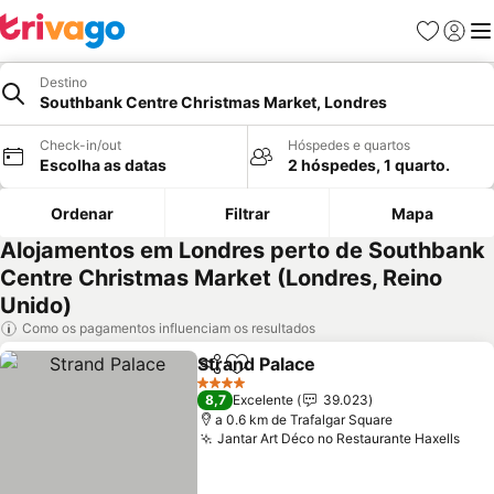
Favoritos
Iniciar
Me
Destino
Southbank Centre Christmas Market, Londres
Check-in/out
Hóspedes e quartos
Escolha as datas
2 hóspedes, 1 quarto.
Ordenar
Filtrar
Mapa
Alojamentos em Londres perto de Southbank
Centre Christmas Market (Londres, Reino
Unido)
Como os pagamentos influenciam os resultados
Strand Palace
Partilhar
Adicionar aos favoritos
Ver preços
4 Estrelas
8,7
Excelente
39.023
a 0.6 km de Trafalgar Square
Jantar Art Déco no Restaurante Haxells
Ver