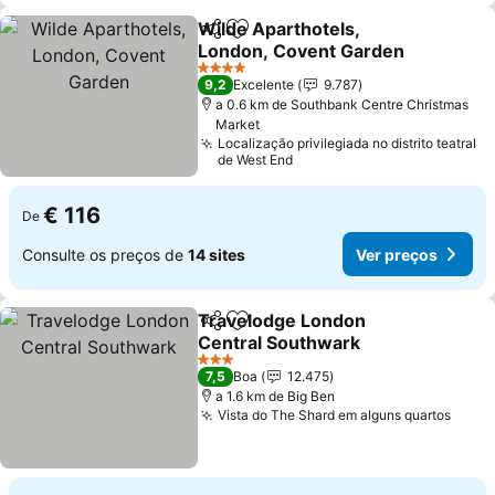
Wilde Aparthotels,
Partilhar
Adicionar aos favoritos
London, Covent Garden
Ver preços
4 Estrelas
9,2
Excelente
9.787
a 0.6 km de Southbank Centre Christmas
Market
Localização privilegiada no distrito teatral
de West End
€ 116
De
Consulte os preços de
14 sites
Ver preços
Travelodge London
Partilhar
Adicionar aos favoritos
Central Southwark
Ver preços
3 Estrelas
7,5
Boa
12.475
a 1.6 km de Big Ben
Vista do The Shard em alguns quartos
Ver 