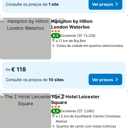
Consulte os preços de
1 site
Ver preços
Hampton by Hilton
Partilhar
Adicionar aos favoritos
London Waterloo
Ver preços
3 Estrelas
8,5
Excelente
15.229
a 1.1 km de Big Ben
Vistas da cidade em quartos selecionados
Ve
€ 118
De
Consulte os preços de
10 sites
Ver preços
The Z Hotel Leicester
Partilhar
Adicionar aos favoritos
Square
Ver preços
3 Estrelas
8,8
Excelente
2.080
a 1.0 km de Southbank Centre Christmas
Market
Quartos de canto com vistas icônicas
Ver p