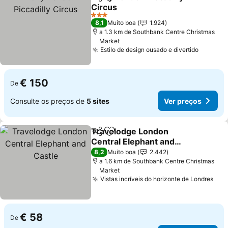
Partilhar
Adicionar aos favoritos
Circus
Ver preços
3 Estrelas
8,1
Muito boa
1.924
a 1.3 km de Southbank Centre Christmas
Market
Estilo de design ousado e divertido
Ver pre
€ 150
De
Consulte os preços de
5 sites
Ver preços
Travelodge London
Partilhar
Adicionar aos favoritos
Central Elephant and
Castle
Ver preços
8,2
Muito boa
2.442
a 1.6 km de Southbank Centre Christmas
Market
Vistas incríveis do horizonte de Londres
Ver
€ 58
De