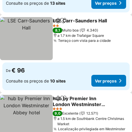
Consulte os preços de
13 sites
Ver preços
LSE Carr-Saunders Hall
Partilhar
Adicionar aos favoritos
Ve
2 Estrelas
8,1
Muito boa
4.340
a 1.7 km de Trafalgar Square
Terraço com vista para a cidade
Ver preç
€ 96
De
Consulte os preços de
10 sites
Ver preços
hub by Premier Inn
Partilhar
Adicionar aos favoritos
London Westminster
Abbey hotel
Ver preços
3 Estrelas
9,0
Excelente
12.571
a 1.5 km de Southbank Centre Christmas
Market
Localização privilegiada em Westminster
Ve