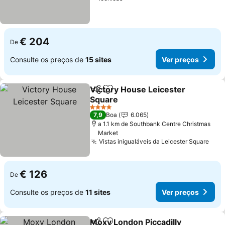
€ 204
De
Consulte os preços de
15 sites
Ver preços
Victory House Leicester
Partilhar
Adicionar aos favoritos
Square
Ver preços
4 Estrelas
7,9
Boa
6.065
a 1.1 km de Southbank Centre Christmas
Market
Vistas inigualáveis da Leicester Square
Ver 
€ 126
De
Consulte os preços de
11 sites
Ver preços
Moxy London Piccadilly