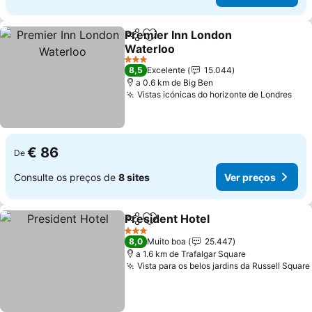
Premier Inn London
Partilhar
Adicionar aos favoritos
Waterloo
Ver preços
3 Estrelas
8,5
Excelente
15.044
a 0.6 km de Big Ben
Vistas icónicas do horizonte de Londres
Ver
€ 86
De
Consulte os preços de
8 sites
Ver preços
President Hotel
Partilhar
Adicionar aos favoritos
Ver preços
3 Estrelas
8,0
Muito boa
25.447
a 1.6 km de Trafalgar Square
Vista para os belos jardins da Russell Square