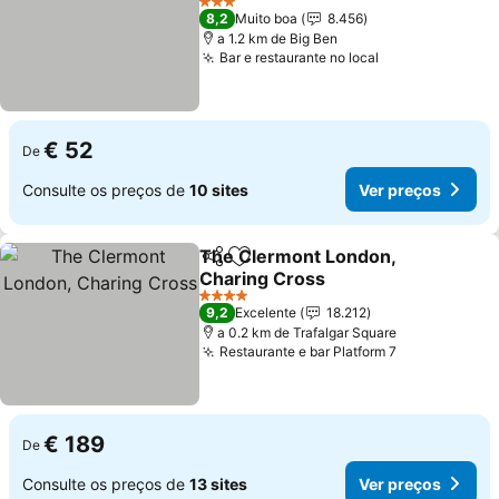
Ver preços
3 Estrelas
8,2
Muito boa
8.456
a 1.2 km de Big Ben
Bar e restaurante no local
Ver preços
€ 52
De
Consulte os preços de
10 sites
Ver preços
The Clermont London,
Partilhar
Adicionar aos favoritos
Charing Cross
Ver preços
4 Estrelas
9,2
Excelente
18.212
a 0.2 km de Trafalgar Square
Restaurante e bar Platform 7
Ver preços
€ 189
De
Consulte os preços de
13 sites
Ver preços