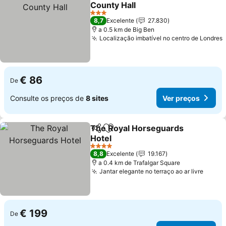
Adicionar aos favoritos
County Hall
Ver preços
3 Estrelas
8,7
Excelente
27.830
a 0.5 km de Big Ben
Localização imbatível no centro de Londres
€ 86
De
Consulte os preços de
8 sites
Ver preços
The Royal Horseguards
Partilhar
Adicionar aos favoritos
Hotel
Ver preços
4 Estrelas
8,8
Excelente
19.167
a 0.4 km de Trafalgar Square
Jantar elegante no terraço ao ar livre
Ver p
€ 199
De