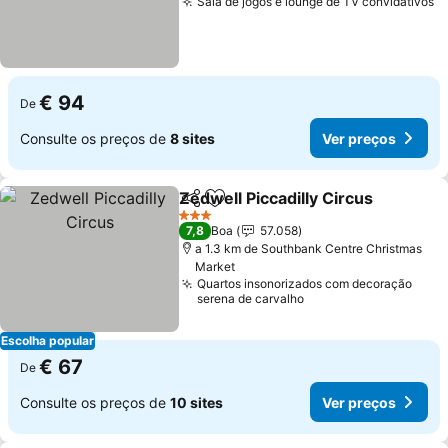
Sala de jogos e lounge de TV convidativos
V
€ 94
De
Consulte os preços de
8 sites
Ver preços
Zedwell Piccadilly Circus
Partilhar
Adicionar aos favoritos
V
3 Estrelas
7,8
Boa
57.058
a 1.3 km de Southbank Centre Christmas
Market
Quartos insonorizados com decoração
serena de carvalho
Escolha popular
€ 67
De
Consulte os preços de
10 sites
Ver preços