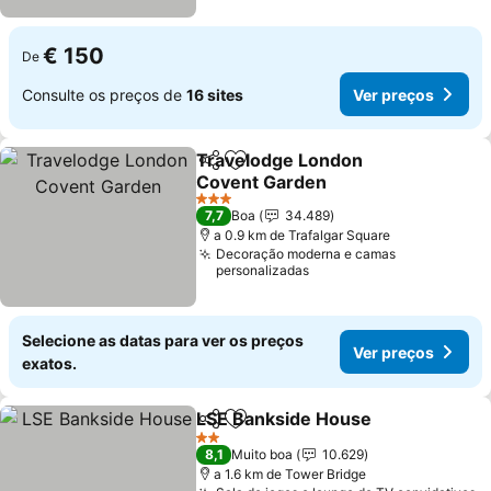
€ 150
De
Consulte os preços de
16 sites
Ver preços
Travelodge London
Partilhar
Adicionar aos favoritos
Covent Garden
Ver preços
3 Estrelas
7,7
Boa
34.489
a 0.9 km de Trafalgar Square
Decoração moderna e camas
personalizadas
Selecione as datas para ver os preços
Ver preços
exatos.
LSE Bankside House
Partilhar
Adicionar aos favoritos
Ver p
2 Estrelas
8,1
Muito boa
10.629
a 1.6 km de Tower Bridge