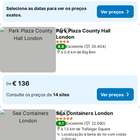
Selecione as datas para ver os preços
Ver preços
exatos.
Park Plaza County Hall
Partilhar
Adicionar aos favoritos
London
Ver preços
4 Estrelas
8,8
Excelente
20.404
a 0.6 km de Big Ben
€ 136
De
Consulte os preços de
14 sites
Ver preços
Sea Containers London
Partilhar
Adicionar aos favoritos
Ve
5 Estrelas
9,1
Excelente
22.060
a 1.5 km de Trafalgar Square
Localização à beira do rio com vistas
icônicas