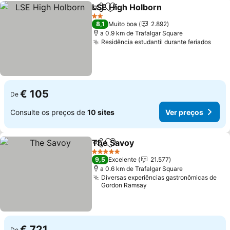
LSE High Holborn
Partilhar
Adicionar aos favoritos
Ver preç
2 Estrelas
8,1
Muito boa
2.892
a 0.9 km de Trafalgar Square
Residência estudantil durante feriados
Ver 
€ 105
De
Consulte os preços de
10 sites
Ver preços
The Savoy
Partilhar
Adicionar aos favoritos
Ver preços
5 Estrelas
9,5
Excelente
21.577
a 0.6 km de Trafalgar Square
Diversas experiências gastronômicas de
Gordon Ramsay
€ 721
De