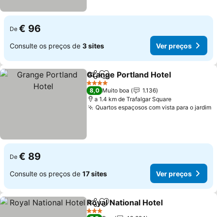
€ 96
De
Consulte os preços de
3 sites
Ver preços
Grange Portland Hotel
Partilhar
Adicionar aos favoritos
Ver
4 Estrelas
8,0
Muito boa
1.136
a 1.4 km de Trafalgar Square
Quartos espaçosos com vista para o jardim
V
€ 89
De
Consulte os preços de
17 sites
Ver preços
Royal National Hotel
Partilhar
Adicionar aos favoritos
Ver p
3 Estrelas