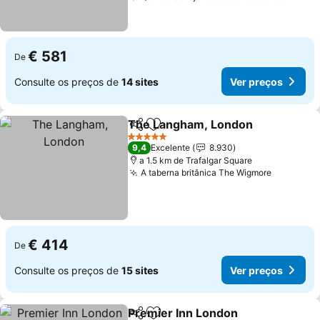
€ 581
De
Consulte os preços de
14 sites
Ver preços
The Langham, London
Partilhar
Adicionar aos favoritos
Ver
5 Estrelas
9,4
Excelente
8.930
a 1.5 km de Trafalgar Square
A taberna britânica The Wigmore
Ver preç
€ 414
De
Consulte os preços de
15 sites
Ver preços
Premier Inn London
Partilhar