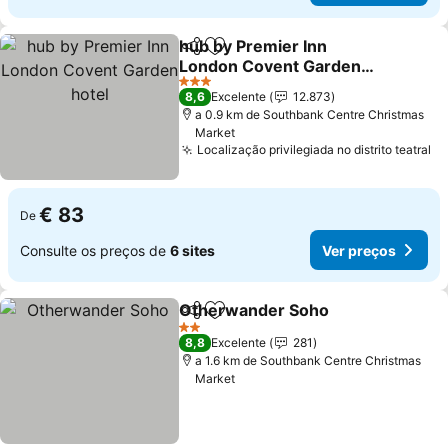
hub by Premier Inn
Partilhar
Adicionar aos favoritos
London Covent Garden
hotel
Ver preços
3 Estrelas
8,6
Excelente
12.873
a 0.9 km de Southbank Centre Christmas
Market
Localização privilegiada no distrito teatral
Ve
€ 83
De
Consulte os preços de
6 sites
Ver preços
Otherwander Soho
Partilhar
Adicionar aos favoritos
Ver pr
2 Estrelas
8,8
Excelente
281
a 1.6 km de Southbank Centre Christmas
Market