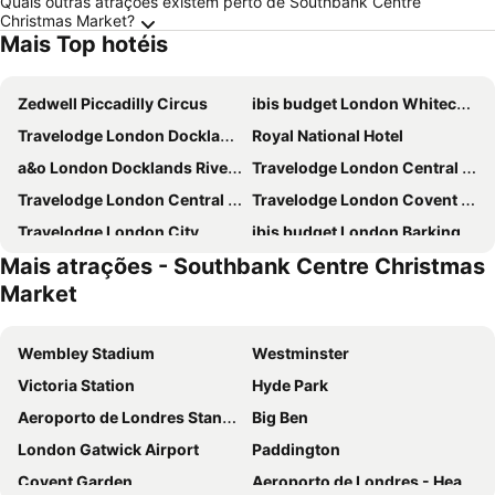
Quais outras atrações existem perto de Southbank Centre
Christmas Market?
Mais Top hotéis
Zedwell Piccadilly Circus
ibis budget London Whitechapel - Brick Lane
Travelodge London Docklands Central
Royal National Hotel
a&o London Docklands Riverside
Travelodge London Central Elephant and Castle
Travelodge London Central City Road
Travelodge London Covent Garden
Travelodge London City
ibis budget London Barking
Mais atrações - Southbank Centre Christmas
Travelodge London Central Kings Cross
Charlotte Street Rooms by News Hotel
Market
Ramada by Wyndham London North M1
Strand Palace
Travelodge London Kings Cross Royal Scot
Park Grand Paddington Court
Wembley Stadium
Westminster
Copthorne Tara Hotel London Kensington
Travelodge London Liverpool Street
Victoria Station
Hyde Park
Park Grand Hyde Park
Travelodge London Central Waterloo
Aeroporto de Londres Stansted
Big Ben
Britannia Inn Hotel
Travelodge London Manor House
London Gatwick Airport
Paddington
Travelodge London Central Southwark
Travelodge London Wembley
Covent Garden
Aeroporto de Londres - Heathrow
Ebury House Hotel
Crowne Plaza London - Kings Cross By Ihg