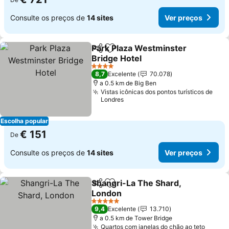
Consulte os preços de
14 sites
Ver preços
Park Plaza Westminster
Partilhar
Adicionar aos favoritos
Bridge Hotel
Ver preços
4 Estrelas
8,7
Excelente
70.078
a 0.5 km de Big Ben
Vistas icônicas dos pontos turísticos de
Londres
Escolha popular
€ 151
De
Consulte os preços de
14 sites
Ver preços
Shangri-La The Shard,
Partilhar
Adicionar aos favoritos
London
Ver preços
5 Estrelas
9,4
Excelente
13.710
a 0.5 km de Tower Bridge
Quartos com janelas do chão ao teto
Ver p