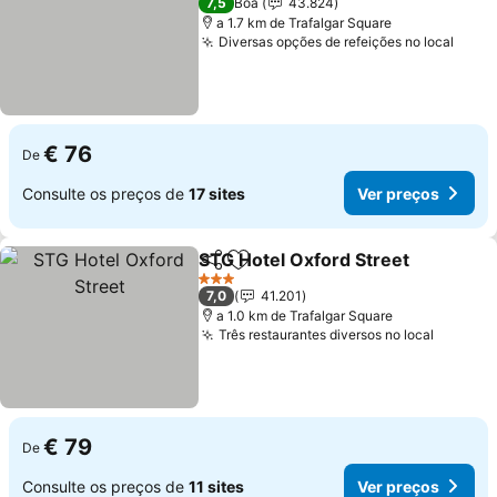
7,5
Boa
43.824
a 1.7 km de Trafalgar Square
Diversas opções de refeições no local
Ver 
€ 76
De
Consulte os preços de
17 sites
Ver preços
STG Hotel Oxford Street
Partilhar
Adicionar aos favoritos
V
3 Estrelas
7,0
41.201
a 1.0 km de Trafalgar Square
Três restaurantes diversos no local
Ver pre
€ 79
De
Consulte os preços de
11 sites
Ver preços