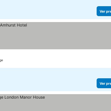
Ver pr
dge
Ver pr