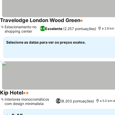
Travelodge London Wood Green
1 Estrelas
Ver preços
Estacionamento no
Excelente
(2.257 pontuações)
8,6
a 2.6 km
shopping center
Ver preços
Selecione as datas para ver os preços exatos.
Kip Hotel
2 Estrelas
Ver preços
Interiores monocromáticos
(8.203 pontuações)
7,4
a 5.0 km d
com design minimalista
Ver preços