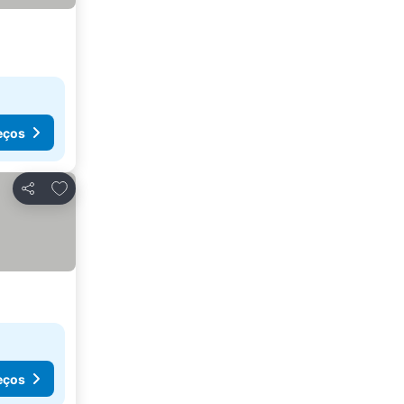
eços
Adicionar aos favoritos
Partilhar
eços