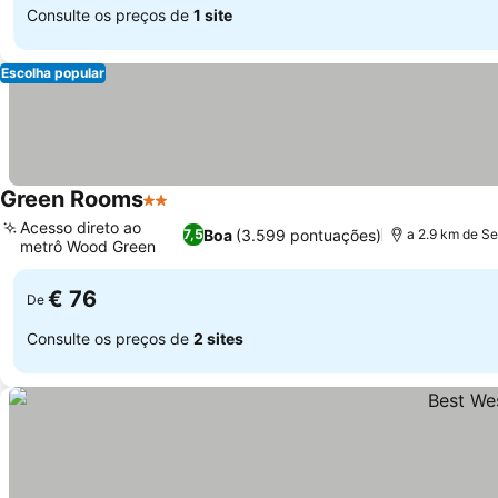
Consulte os preços de
1 site
Escolha popular
Green Rooms
2 Estrelas
Ver preços
Acesso direto ao
Boa
(3.599 pontuações)
7,5
a 2.9 km de Se
metrô Wood Green
Ver preços
€ 76
De
Consulte os preços de
2 sites