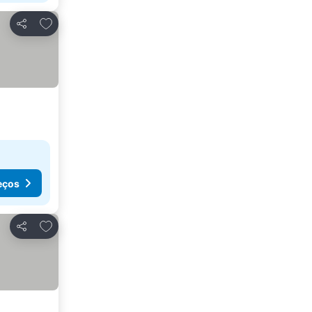
Adicionar aos favoritos
Partilhar
eços
Adicionar aos favoritos
Partilhar