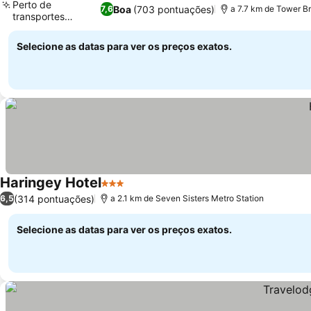
Perto de
Boa
(703 pontuações)
7,6
a 7.7 km de Tower B
transportes
Ver preços
públicos
Selecione as datas para ver os preços exatos.
Haringey Hotel
3 Estrelas
Ver preços
(314 pontuações)
6,5
a 2.1 km de Seven Sisters Metro Station
Selecione as datas para ver os preços exatos.