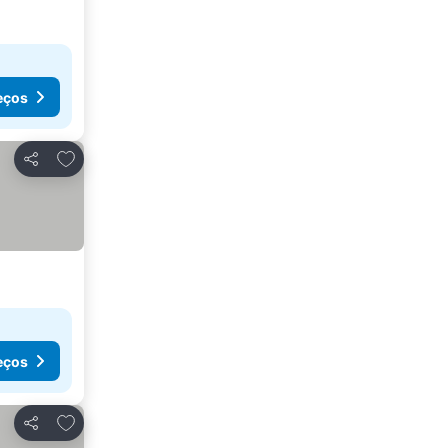
eços
Adicionar aos favoritos
Partilhar
eços
Adicionar aos favoritos
Partilhar