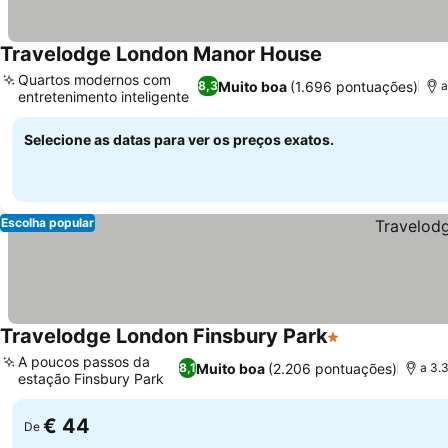
Travelodge London Manor House
Ver preços
Quartos modernos com
Muito boa
(1.696 pontuações)
8,3
a
entretenimento inteligente
Ver preços
Selecione as datas para ver os preços exatos.
Escolha popular
Travelodge London Finsbury Park
1 Estrelas
Ver preços
A poucos passos da
Muito boa
(2.206 pontuações)
8,1
a 3.
estação Finsbury Park
Ver preços
€ 44
De