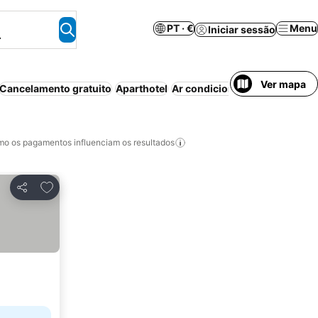
PT · €
Menu
Iniciar sessão
.
Ver mapa
Cancelamento gratuito
Aparthotel
Ar condicionado
Wi-fi
Piscin
o os pagamentos influenciam os resultados
Adicionar aos favoritos
Partilhar