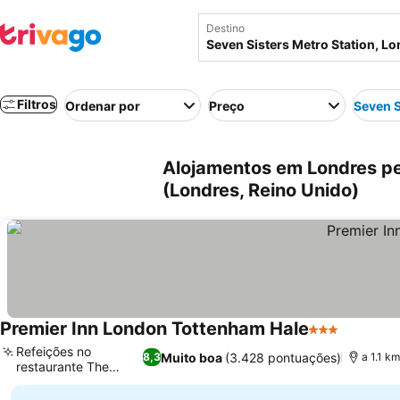
Destino
Filtros
Ordenar por
Preço
Seven S
Alojamentos em Londres pe
(Londres, Reino Unido)
Premier Inn London Tottenham Hale
3 Estrelas
Ver preç
Refeições no
Muito boa
(3.428 pontuações)
8,3
a 1.1 k
restaurante The
Ver preços
Kitchen