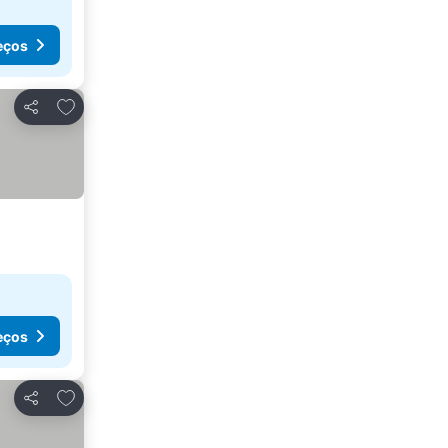
eços
Adicionar aos favoritos
Partilhar
eços
Adicionar aos favoritos
Partilhar