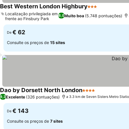
Best Western London Highbury
3 Estrelas
Ver preços
Localização privilegiada em
Muito boa
(5.748 pontuações)
8,0
frente ao Finsbury Park
Ver preços
€ 62
De
Consulte os preços de
15 sites
Dao by Dorsett North London
4 Estrelas
Ver preços
Excelente
(326 pontuações)
9,3
a 3.3 km de Seven Sisters Metro Stati
€ 143
De
Consulte os preços de
7 sites