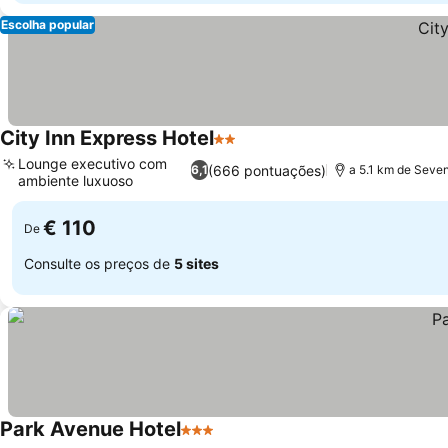
Escolha popular
City Inn Express Hotel
2 Estrelas
Ver preços
Lounge executivo com
(666 pontuações)
6,1
a 5.1 km de Seven
ambiente luxuoso
Ver preços
€ 110
De
Consulte os preços de
5 sites
Park Avenue Hotel
3 Estrelas
Ver preços