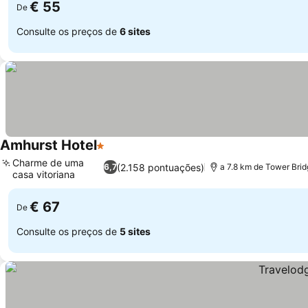
€ 55
De
Consulte os preços de
6 sites
Amhurst Hotel
1 Estrelas
Ver preços
Charme de uma
(2.158 pontuações)
6,7
a 7.8 km de Tower Bri
casa vitoriana
Ver preços
€ 67
De
Consulte os preços de
5 sites