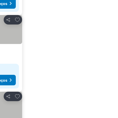
eços
Adicionar aos favoritos
Partilhar
eços
Adicionar aos favoritos
Partilhar