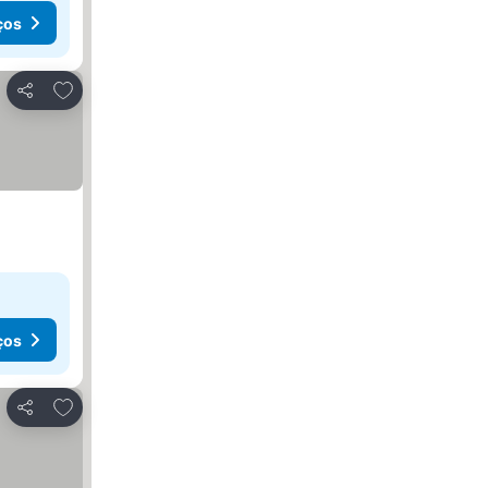
ços
Adicionar aos favoritos
Partilhar
ços
Adicionar aos favoritos
Partilhar