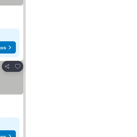
ços
Adicionar aos favoritos
Partilhar
ços