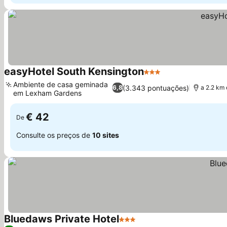
easyHotel South Kensington
3 Estrelas
Ambiente de casa geminada
(3.343 pontuações)
6,8
a 2.2 km
em Lexham Gardens
€ 42
De
Consulte os preços de
10 sites
Bluedaws Private Hotel
3 Estrelas