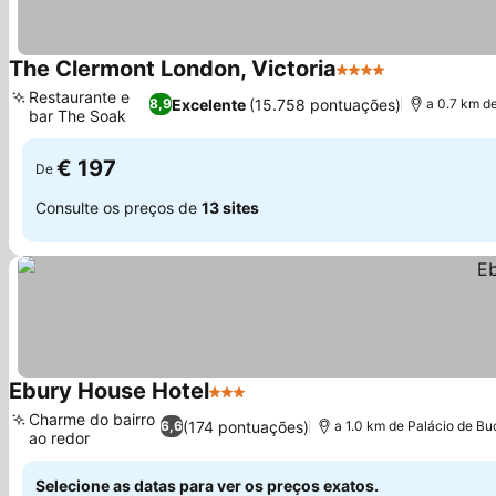
The Clermont London, Victoria
4 Estrelas
Restaurante e
Excelente
(15.758 pontuações)
8,9
a 0.7 km d
bar The Soak
€ 197
De
Consulte os preços de
13 sites
Ebury House Hotel
3 Estrelas
Charme do bairro
(174 pontuações)
6,6
a 1.0 km de Palácio de B
ao redor
Selecione as datas para ver os preços exatos.