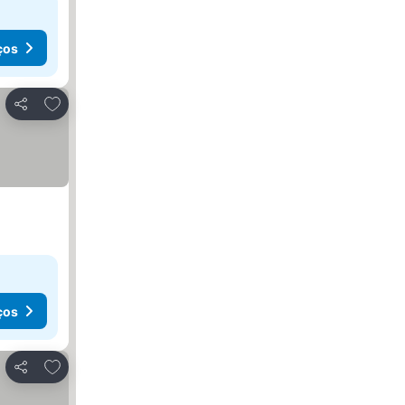
ços
Adicionar aos favoritos
Partilhar
ços
Adicionar aos favoritos
Partilhar