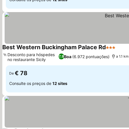
Best Western Buckingham Palace Rd
3 Estrelas
Desconto para hóspedes
Boa
(6.972 pontuações)
7,9
a 1.1 k
no restaurante Sicily
€ 78
De
Consulte os preços de
12 sites