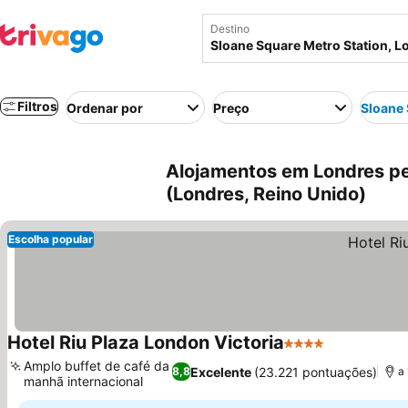
Destino
Filtros
Ordenar por
Preço
Sloane 
Alojamentos em Londres pe
(Londres, Reino Unido)
Escolha popular
Hotel Riu Plaza London Victoria
4 Estrelas
Amplo buffet de café da
Excelente
(23.221 pontuações)
8,8
a
manhã internacional