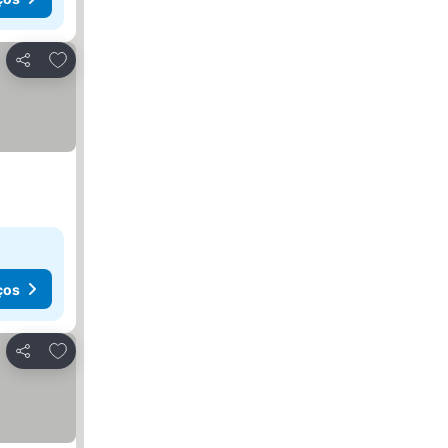
Adicionar aos favoritos
Partilhar
ços
Adicionar aos favoritos
Partilhar