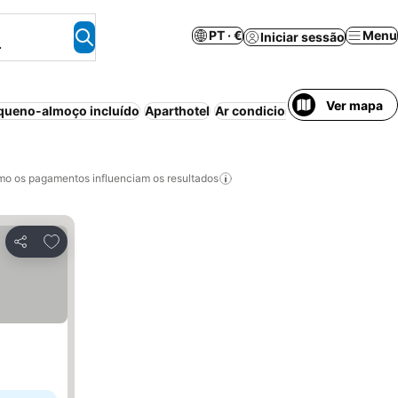
PT · €
Menu
Iniciar sessão
.
Ver mapa
queno-almoço incluído
Aparthotel
Ar condicionado
Wi-fi
Piscin
o os pagamentos influenciam os resultados
Adicionar aos favoritos
Partilhar