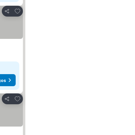
Adicionar aos favoritos
Partilhar
ços
Adicionar aos favoritos
Partilhar