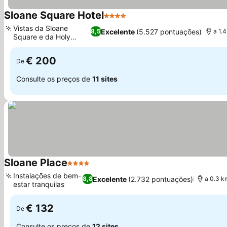
Sloane Square Hotel
4 Estrelas
Vistas da Sloane
Excelente
(5.527 pontuações)
8,5
a 1.
Square e da Holy
Trinity
€ 200
De
Consulte os preços de
11 sites
Sloane Place
4 Estrelas
Instalações de bem-
Excelente
(2.732 pontuações)
8,8
a 0.3 k
estar tranquilas
€ 132
De
Consulte os preços de
12 sites