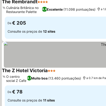
The Rembrandt
4 Estrelas
Culinária Britânica no
Excelente
(11.098 pontuações)
8,6
a 1
Restaurante Palette
€ 205
De
Consulte os preços de
12 sites
The Z Hotel Victoria
3 Estrelas
O centro
Muito boa
(13.460 pontuações)
8,1
a 0.7 km de P
social Z Cafe
€ 78
De
Consulte os preços de
11 sites