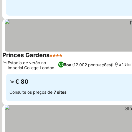
Princes Gardens
4 Estrelas
Estadia de verão no
Boa
(12.002 pontuações)
7,5
a 1.5 k
Imperial College London
€ 80
De
Consulte os preços de
7 sites