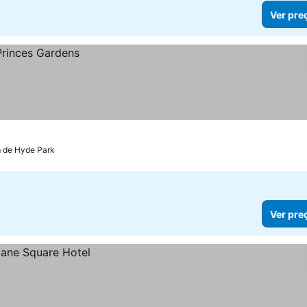
Ver pre
m de Hyde Park
Ver pre