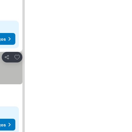
ços
Adicionar aos favoritos
Partilhar
ços