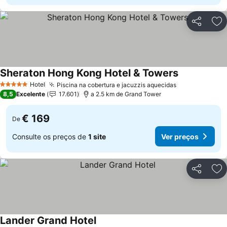
Partilhar
Ad
Sheraton Hong Kong Hotel & Towers
Ver preços
Hotel
Piscina na cobertura e jacuzzis aquecidas
Ver preços
5 Estrelas
8,5
Excelente
17.601
a 2.5 km de Grand Tower
€ 169
De
Consulte os preços de
1 site
Ver preços
Partilhar
Ad
Lander Grand Hotel
Ver preços