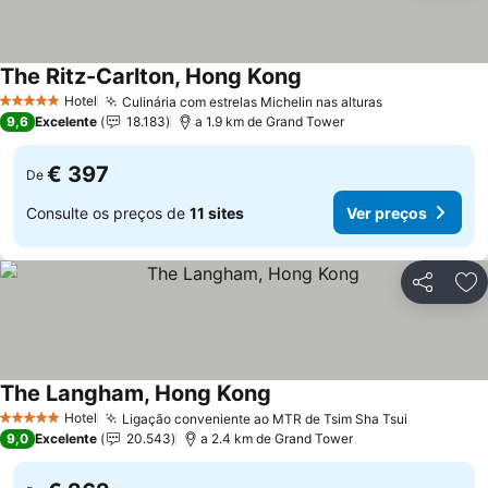
The Ritz-Carlton, Hong Kong
Ver preços
Hotel
Culinária com estrelas Michelin nas alturas
Ver preços
5 Estrelas
9,6
Excelente
18.183
a 1.9 km de Grand Tower
€ 397
De
Consulte os preços de
11 sites
Ver preços
Partilhar
Ad
The Langham, Hong Kong
Ver preços
Hotel
Ligação conveniente ao MTR de Tsim Sha Tsui
Ver preço
5 Estrelas
9,0
Excelente
20.543
a 2.4 km de Grand Tower