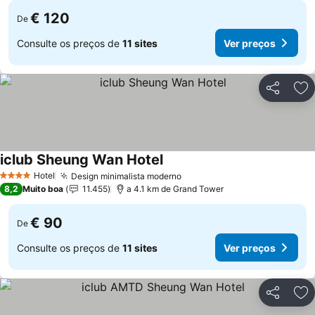
€ 120
De
Consulte os preços de
11 sites
Ver preços
Partilhar
Ad
iclub Sheung Wan Hotel
Ver preços
Hotel
Design minimalista moderno
Ver preços
4 Estrelas
8,2
Muito boa
11.455
a 4.1 km de Grand Tower
€ 90
De
Consulte os preços de
11 sites
Ver preços
Partilhar
Ad