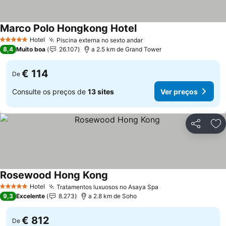
Marco Polo Hongkong Hotel
Ver preços
Hotel
Piscina externa no sexto andar
Ver preços
5 Estrelas
8,4
Muito boa
26.107
a 2.5 km de Grand Tower
€ 114
De
Consulte os preços de
13 sites
Ver preços
Partilhar
Ad
Rosewood Hong Kong
Ver preços
Hotel
Tratamentos luxuosos no Asaya Spa
Ver preços
5 Estrelas
9,3
Excelente
8.273
a 2.8 km de Soho
€ 812
De