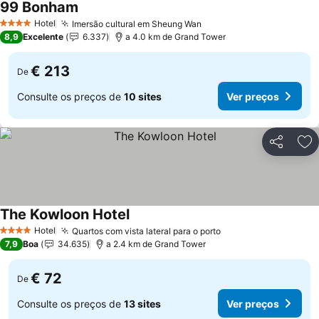
99 Bonham
Ver preços
Hotel
Imersão cultural em Sheung Wan
Ver preços
4 Estrelas
8,9
Excelente
6.337
a 4.0 km de Grand Tower
€ 213
De
Consulte os preços de
10 sites
Ver preços
Partilhar
Ad
The Kowloon Hotel
Ver preços
Hotel
Quartos com vista lateral para o porto
Ver preços
4 Estrelas
7,9
Boa
34.635
a 2.4 km de Grand Tower
€ 72
De
Consulte os preços de
13 sites
Ver preços