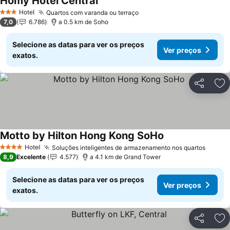
Homy Hotel Central
Ver preços
Hotel
Quartos com varanda ou terraço
Ver preços
3 Estrelas
7,0
6.786
a 0.5 km de Soho
Selecione as datas para ver os preços
Ver preços
exatos.
Partilhar
Ad
Motto by Hilton Hong Kong SoHo
Ver preços
Hotel
Soluções inteligentes de armazenamento nos quartos
Ver p
4 Estrelas
8,9
Excelente
4.577
a 4.1 km de Grand Tower
Selecione as datas para ver os preços
Ver preços
exatos.
Partilhar
Ad