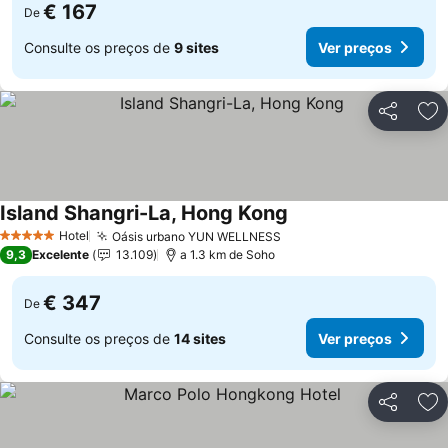
€ 167
De
Consulte os preços de
9 sites
Ver preços
Partilhar
Ad
Island Shangri-La, Hong Kong
Ver preços
Hotel
Oásis urbano YUN WELLNESS
Ver preços
5 Estrelas
9,3
Excelente
13.109
a 1.3 km de Soho
€ 347
De
Consulte os preços de
14 sites
Ver preços
Partilhar
Ad