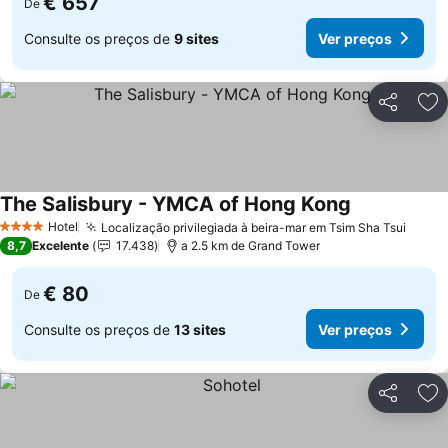
€ 657
De
Consulte os preços de
9 sites
Ver preços
Partilhar
Ad
The Salisbury - YMCA of Hong Kong
Ver preços
Hotel
Localização privilegiada à beira-mar em Tsim Sha Tsui
Ver p
4 Estrelas
8,7
Excelente
17.438
a 2.5 km de Grand Tower
€ 80
De
Consulte os preços de
13 sites
Ver preços
Partilhar
Ad