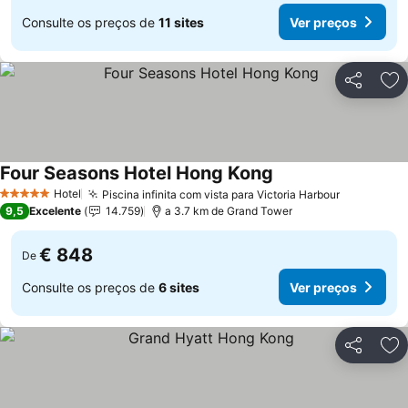
Consulte os preços de
11 sites
Ver preços
Partilhar
Ad
Four Seasons Hotel Hong Kong
Ver preços
Hotel
Piscina infinita com vista para Victoria Harbour
Ver preço
5 Estrelas
9,5
Excelente
14.759
a 3.7 km de Grand Tower
€ 848
De
Consulte os preços de
6 sites
Ver preços
Partilhar
Ad