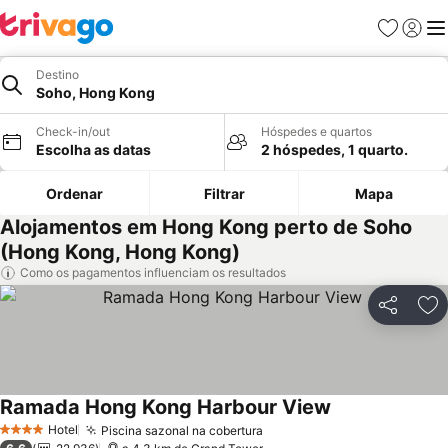
Favoritos
Iniciar
Me
Destino
Soho, Hong Kong
Check-in/out
Hóspedes e quartos
Escolha as datas
2 hóspedes, 1 quarto.
Ordenar
Filtrar
Mapa
Alojamentos em Hong Kong perto de Soho
(Hong Kong, Hong Kong)
Como os pagamentos influenciam os resultados
Partilhar
Ad
Ramada Hong Kong Harbour View
Ver preços
Hotel
Piscina sazonal na cobertura
Ver preços
4 Estrelas