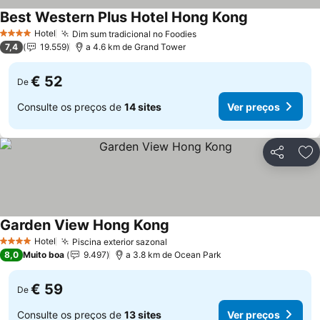
Best Western Plus Hotel Hong Kong
Ver preços
Hotel
Dim sum tradicional no Foodies
Ver preços
4 Estrelas
7,4
19.559
a 4.6 km de Grand Tower
€ 52
De
Consulte os preços de
14 sites
Ver preços
Partilhar
Ad
Garden View Hong Kong
Ver preços
Hotel
Piscina exterior sazonal
Ver preços
4 Estrelas
8,0
Muito boa
9.497
a 3.8 km de Ocean Park
€ 59
De
Consulte os preços de
13 sites
Ver preços