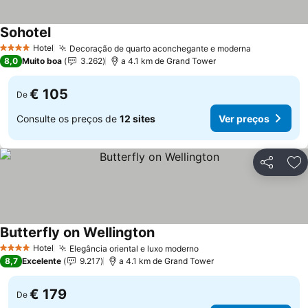
Sohotel
Ver preços
Hotel
Decoração de quarto aconchegante e moderna
Ver preços
4 Estrelas
8,0
Muito boa
3.262
a 4.1 km de Grand Tower
€ 105
De
Consulte os preços de
12 sites
Ver preços
Partilhar
Ad
Butterfly on Wellington
Ver preços
Hotel
Elegância oriental e luxo moderno
Ver preços
4 Estrelas
8,7
Excelente
9.217
a 4.1 km de Grand Tower
€ 179
De