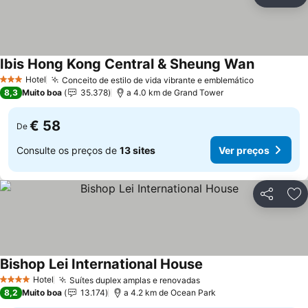
Partilhar
Ad
Ibis Hong Kong Central & Sheung Wan
Ver preço
Hotel
Conceito de estilo de vida vibrante e emblemático
Ver preço
3 Estrelas
8,3
Muito boa
35.378
a 4.0 km de Grand Tower
€ 58
De
Consulte os preços de
13 sites
Ver preços
Partilhar
Ad
Bishop Lei International House
Ver preços
Hotel
Suítes duplex amplas e renovadas
Ver preços
4 Estrelas
8,2
Muito boa
13.174
a 4.2 km de Ocean Park