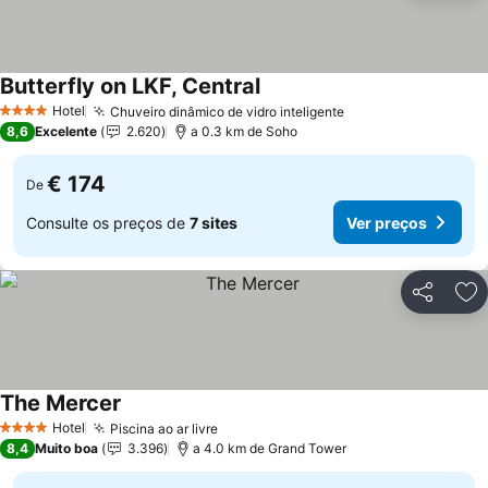
Butterfly on LKF, Central
Ver preços
Hotel
Chuveiro dinâmico de vidro inteligente
Ver preços
4 Estrelas
8,6
Excelente
2.620
a 0.3 km de Soho
€ 174
De
Consulte os preços de
7 sites
Ver preços
Partilhar
Ad
The Mercer
Ver preços
Hotel
Piscina ao ar livre
Ver preços
4 Estrelas
8,4
Muito boa
3.396
a 4.0 km de Grand Tower