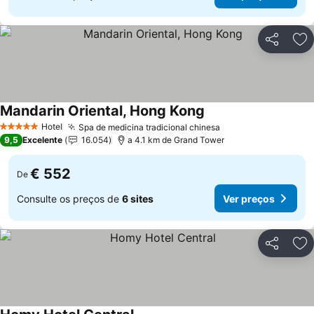
Partilhar
Ad
Mandarin Oriental, Hong Kong
Ver preços
Hotel
Spa de medicina tradicional chinesa
Ver preços
5 Estrelas
9,5
Excelente
16.054
a 4.1 km de Grand Tower
€ 552
De
Consulte os preços de
6 sites
Ver preços
Partilhar
Ad