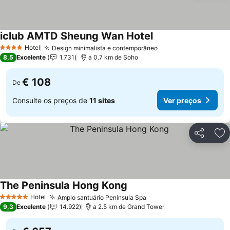
iclub AMTD Sheung Wan Hotel
Ver preços
Hotel
Design minimalista e contemporâneo
Ver preços
4 Estrelas
8,5
Excelente
1.731
a 0.7 km de Soho
€ 108
De
Consulte os preços de
11 sites
Ver preços
Partilhar
Ad
The Peninsula Hong Kong
Ver preços
Hotel
Amplo santuário Peninsula Spa
Ver preços
5 Estrelas
9,3
Excelente
14.922
a 2.5 km de Grand Tower