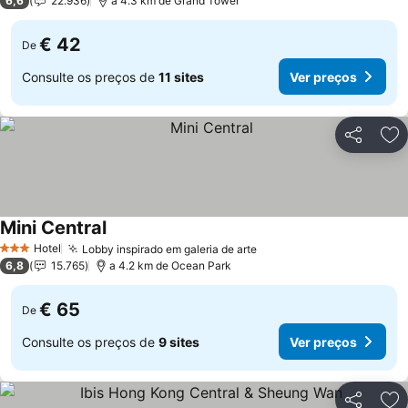
6,6
22.936
a 4.3 km de Grand Tower
€ 42
De
Consulte os preços de
11 sites
Ver preços
Partilhar
Ad
Mini Central
Ver preços
Hotel
Lobby inspirado em galeria de arte
Ver preços
3 Estrelas
6,8
15.765
a 4.2 km de Ocean Park
€ 65
De
Consulte os preços de
9 sites
Ver preços