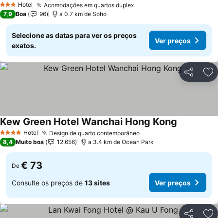
Hotel
Acomodações em quartos duplex
Ver preços
3 Estrelas
7,9
Boa
96
a 0.7 km de Soho
Selecione as datas para ver os preços
Ver preços
exatos.
Partilhar
Ad
Kew Green Hotel Wanchai Hong Kong
Ver preços
Hotel
Design de quarto contemporâneo
Ver preços
4 Estrelas
8,4
Muito boa
12.656
a 3.4 km de Ocean Park
€ 73
De
Consulte os preços de
13 sites
Ver preços