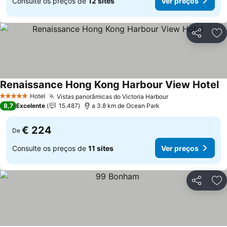
Consulte os preços de
12 sites
Ver preços
Partilhar
Ad
Renaissance Hong Kong Harbour View Hotel
Ve
Hotel
Vistas panorâmicas do Victoria Harbour
Ver preços
5 Estrelas
8,7
Excelente
15.487
a 3.8 km de Ocean Park
€ 224
De
Consulte os preços de
11 sites
Ver preços
Partilhar
Ad