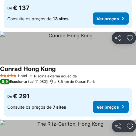
€ 137
De
Consulte os preços de
13 sites
Ver preços
Partilhar
Ad
Conrad Hong Kong
Ver preços
Hotel
Piscina externa aquecida
Ver preços
5 Estrelas
8,9
Excelente
11.980
a 3.5 km de Ocean Park
€ 291
De
Consulte os preços de
7 sites
Ver preços
Partilhar
Ad