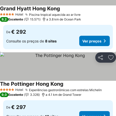
Grand Hyatt Hong Kong
Ver preços
Hotel
Piscina tropical aquecida ao ar livre
Ver preços
5 Estrelas
9,2
Excelente
15.571
a 3.8 km de Ocean Park
€ 292
De
Consulte os preços de
8 sites
Ver preços
Partilhar
Ad
The Pottinger Hong Kong
Ver preços
Hotel
Experiências gastronômicas com estrelas Michelin
Ver pr
5 Estrelas
9,0
Excelente
3.326
a 4.1 km de Grand Tower
€ 297
De