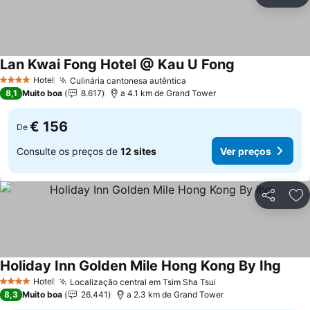
Partilhar
Ad
Lan Kwai Fong Hotel @ Kau U Fong
Ver preços
Hotel
Culinária cantonesa autêntica
Ver preços
4 Estrelas
8,1
Muito boa
8.617
a 4.1 km de Grand Tower
€ 156
De
Consulte os preços de
12 sites
Ver preços
Partilhar
Ad
Holiday Inn Golden Mile Hong Kong By Ihg
Ver p
Hotel
Localização central em Tsim Sha Tsui
Ver preços
4 Estrelas
8,3
Muito boa
26.441
a 2.3 km de Grand Tower