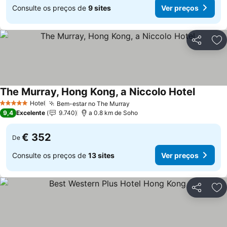
Consulte os preços de
9 sites
Ver preços
Partilhar
Ad
The Murray, Hong Kong, a Niccolo Hotel
Ver pre
Hotel
Bem-estar no The Murray
Ver preços
5 Estrelas
9,4
Excelente
9.740
a 0.8 km de Soho
€ 352
De
Consulte os preços de
13 sites
Ver preços
Partilhar
Ad