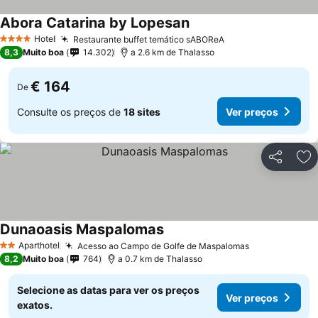
Abora Catarina by Lopesan
Hotel
Restaurante buffet temático sABOReA
4 Estrelas
8,3
Muito boa
14.302
a 2.6 km de Thalasso
€ 164
De
Consulte os preços de
18 sites
Ver preços
Partilhar
Ad
Dunaoasis Maspalomas
Aparthotel
Acesso ao Campo de Golfe de Maspalomas
2 Estrelas
8,2
Muito boa
764
a 0.7 km de Thalasso
Selecione as datas para ver os preços
Ver preços
exatos.