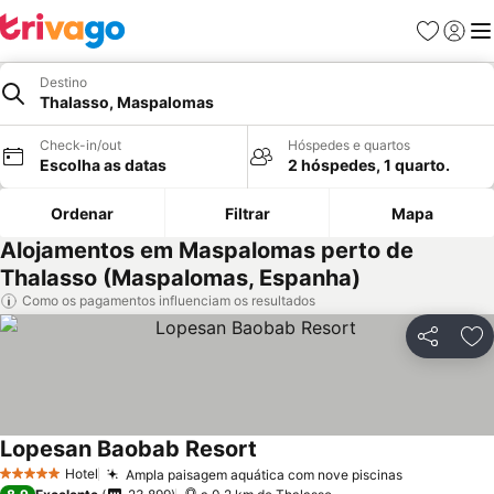
Favoritos
Iniciar
Me
Destino
Thalasso, Maspalomas
Check-in/out
Hóspedes e quartos
Escolha as datas
2 hóspedes, 1 quarto.
Ordenar
Filtrar
Mapa
Alojamentos em Maspalomas perto de
Thalasso (Maspalomas, Espanha)
Como os pagamentos influenciam os resultados
Partilhar
Ad
Lopesan Baobab Resort
Hotel
Ampla paisagem aquática com nove piscinas
5 Estrelas