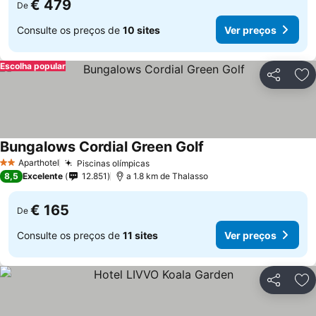
€ 479
De
Consulte os preços de
10 sites
Ver preços
Escolha popular
Partilhar
Ad
Bungalows Cordial Green Golf
Aparthotel
Piscinas olímpicas
2 Estrelas
8,5
Excelente
12.851
a 1.8 km de Thalasso
€ 165
De
Consulte os preços de
11 sites
Ver preços
Partilhar
Ad