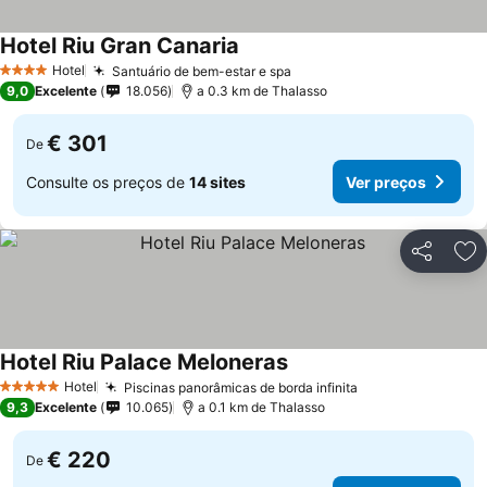
Hotel Riu Gran Canaria
Hotel
Santuário de bem-estar e spa
4 Estrelas
9,0
Excelente
18.056
a 0.3 km de Thalasso
€ 301
De
Consulte os preços de
14 sites
Ver preços
Partilhar
Ad
Hotel Riu Palace Meloneras
Hotel
Piscinas panorâmicas de borda infinita
5 Estrelas
9,3
Excelente
10.065
a 0.1 km de Thalasso
€ 220
De