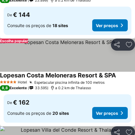
8,9
Excelente
23.899
a 0.2 km de Thalasso
€ 144
De
Consulte os preços de
18 sites
Ver preços
Escolha popular
Partilhar
Ad
Lopesan Costa Meloneras Resort & SPA
Hotel
Espetacular piscina infinita de 100 metros
5 Estrelas
8,8
Excelente
33.595
a 0.2 km de Thalasso
€ 162
De
Consulte os preços de
20 sites
Ver preços