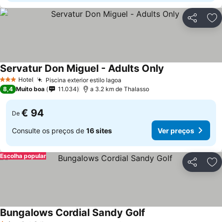
Partilhar
Ad
Servatur Don Miguel - Adults Only
Hotel
Piscina exterior estilo lagoa
3 Estrelas
8,4
Muito boa
11.034
a 3.2 km de Thalasso
€ 94
De
Consulte os preços de
16 sites
Ver preços
Escolha popular
Partilhar
Ad
Bungalows Cordial Sandy Golf