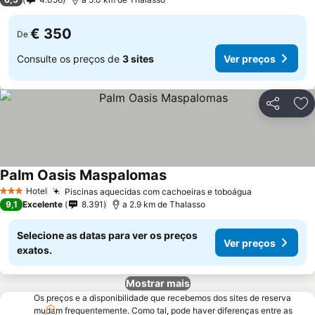
€ 350
De
Consulte os preços de
3 sites
Ver preços
Partilhar
Ad
Palm Oasis Maspalomas
Hotel
Piscinas aquecidas com cachoeiras e toboágua
3 Estrelas
9,1
Excelente
8.391
a 2.9 km de Thalasso
Selecione as datas para ver os preços
Ver preços
exatos.
Mostrar mais
Os preços e a disponibilidade que recebemos dos sites de reserva
mudam frequentemente. Como tal, pode haver diferenças entre as