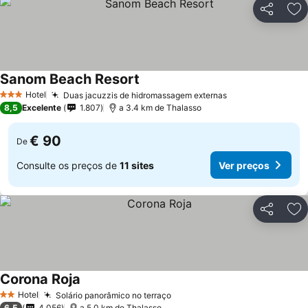
Partilhar
Ad
Sanom Beach Resort
Hotel
Duas jacuzzis de hidromassagem externas
3 Estrelas
8,5
Excelente
1.807
a 3.4 km de Thalasso
€ 90
De
Consulte os preços de
11 sites
Ver preços
Partilhar
Ad
Corona Roja
Hotel
Solário panorâmico no terraço
2 Estrelas
6,5
4.056
a 5.0 km de Thalasso