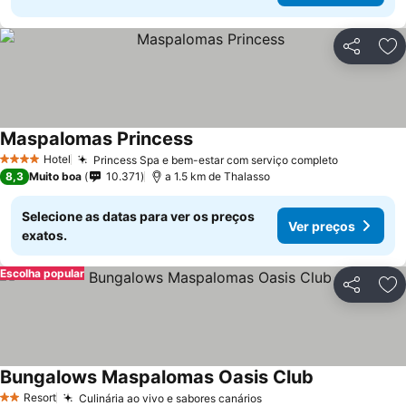
Partilhar
Ad
Maspalomas Princess
Hotel
Princess Spa e bem-estar com serviço completo
4 Estrelas
8,3
Muito boa
10.371
a 1.5 km de Thalasso
Selecione as datas para ver os preços
Ver preços
exatos.
Escolha popular
Partilhar
Ad
Bungalows Maspalomas Oasis Club
Resort
Culinária ao vivo e sabores canários
2 Estrelas