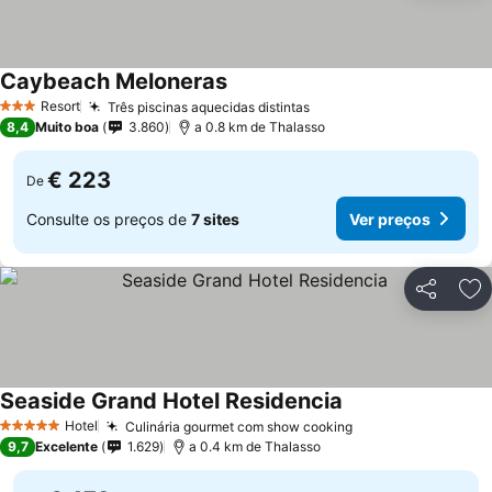
Caybeach Meloneras
Resort
Três piscinas aquecidas distintas
3 Estrelas
8,4
Muito boa
3.860
a 0.8 km de Thalasso
€ 223
De
Consulte os preços de
7 sites
Ver preços
Partilhar
Ad
Seaside Grand Hotel Residencia
Hotel
Culinária gourmet com show cooking
5 Estrelas
9,7
Excelente
1.629
a 0.4 km de Thalasso