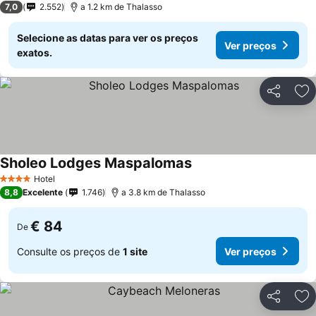
7,0
2.552
a 1.2 km de Thalasso
Selecione as datas para ver os preços
Ver preços
exatos.
Partilhar
Ad
Sholeo Lodges Maspalomas
Hotel
4 Estrelas
8,8
Excelente
1.746
a 3.8 km de Thalasso
€ 84
De
Consulte os preços de
1 site
Ver preços
Partilhar
Ad