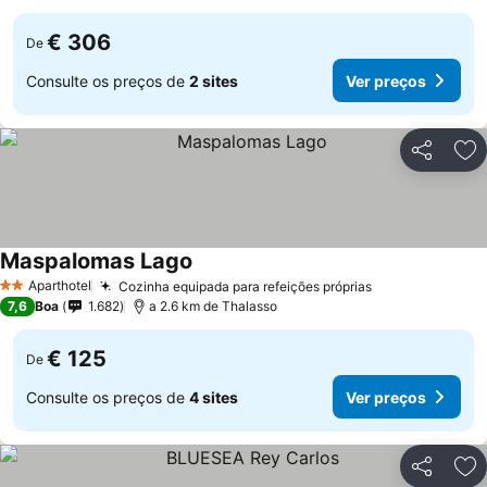
€ 306
De
Consulte os preços de
2 sites
Ver preços
Partilhar
Ad
Maspalomas Lago
Aparthotel
Cozinha equipada para refeições próprias
2 Estrelas
7,6
Boa
1.682
a 2.6 km de Thalasso
€ 125
De
Consulte os preços de
4 sites
Ver preços
Partilhar
Ad