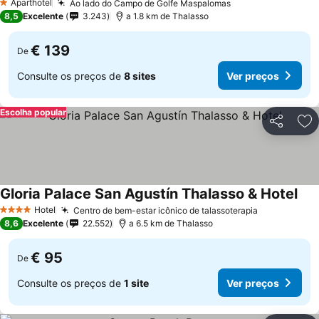
Aparthotel
Ao lado do Campo de Golfe Maspalomas
1 Estrelas
8,5
Excelente
3.243
a 1.8 km de Thalasso
€ 139
De
Consulte os preços de
8 sites
Ver preços
Escolha popular
Partilhar
Ad
Gloria Palace San Agustín Thalasso & Hotel
Hotel
Centro de bem-estar icônico de talassoterapia
4 Estrelas
8,6
Excelente
22.552
a 6.5 km de Thalasso
€ 95
De
Consulte os preços de
1 site
Ver preços