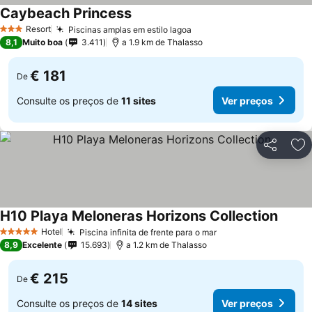
Caybeach Princess
Resort
Piscinas amplas em estilo lagoa
3 Estrelas
8,1
Muito boa
3.411
a 1.9 km de Thalasso
€ 181
De
Consulte os preços de
11 sites
Ver preços
Partilhar
Ad
H10 Playa Meloneras Horizons Collection
Hotel
Piscina infinita de frente para o mar
5 Estrelas
8,9
Excelente
15.693
a 1.2 km de Thalasso
€ 215
De
Consulte os preços de
14 sites
Ver preços