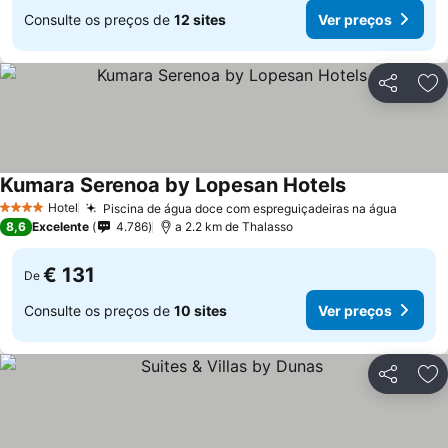
Consulte os preços de
12 sites
Ver preços
Partilhar
Ad
Kumara Serenoa by Lopesan Hotels
Hotel
Piscina de água doce com espreguiçadeiras na água
4 Estrelas
8,6
Excelente
4.786
a 2.2 km de Thalasso
€ 131
De
Consulte os preços de
10 sites
Ver preços
Partilhar
Ad