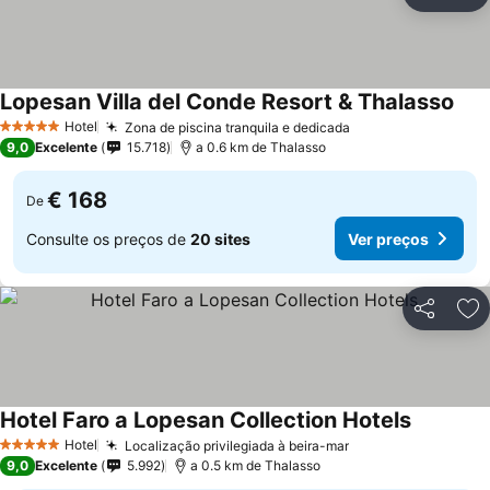
Partilhar
Ad
Lopesan Villa del Conde Resort & Thalasso
Hotel
Zona de piscina tranquila e dedicada
5 Estrelas
9,0
Excelente
15.718
a 0.6 km de Thalasso
€ 168
De
Consulte os preços de
20 sites
Ver preços
Partilhar
Ad
Hotel Faro a Lopesan Collection Hotels
Hotel
Localização privilegiada à beira-mar
5 Estrelas
9,0
Excelente
5.992
a 0.5 km de Thalasso