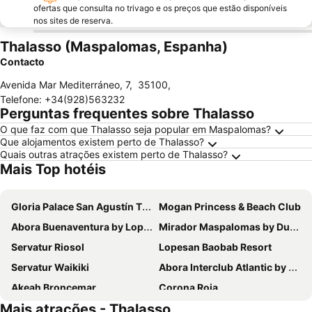
ofertas que consulta no trivago e os preços que estão disponíveis
nos sites de reserva.
Thalasso (Maspalomas, Espanha)
Contacto
Avenida Mar Mediterráneo, 7
,
35100
,
Telefone
:
+34(928)563232
Perguntas frequentes sobre Thalasso
O que faz com que Thalasso seja popular em Maspalomas?
Que alojamentos existem perto de Thalasso?
Quais outras atrações existem perto de Thalasso?
Mais Top hotéis
Gloria Palace San Agustín Thalasso & Hotel
Mogan Princess & Beach Club
Abora Buenaventura by Lopesan Hotels
Mirador Maspalomas by Dunas
Servatur Riosol
Lopesan Baobab Resort
Servatur Waikiki
Abora Interclub Atlantic by Lopesan Hotels
Akeah Broncemar
Corona Roja
Mais atrações - Thalasso
Vista Oasis
Radisson Blu Resort & Spa, Gran Canaria Mogan