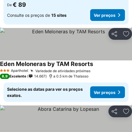
€ 89
De
Consulte os preços de
15 sites
Ver preços
Partilhar
Ad
Eden Meloneras by TAM Resorts
Aparthotel
Variedade de atividades próximas
3 Estrelas
8,9
Excelente
14.667
a 0.5 km de Thalasso
Selecione as datas para ver os preços
Ver preços
exatos.
Partilhar
Ad