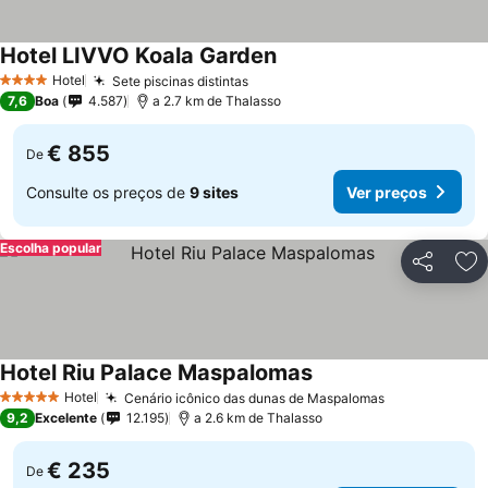
Hotel LIVVO Koala Garden
Hotel
Sete piscinas distintas
4 Estrelas
7,6
Boa
4.587
a 2.7 km de Thalasso
€ 855
De
Consulte os preços de
9 sites
Ver preços
Escolha popular
Partilhar
Ad
Hotel Riu Palace Maspalomas
Hotel
Cenário icônico das dunas de Maspalomas
5 Estrelas
9,2
Excelente
12.195
a 2.6 km de Thalasso
€ 235
De