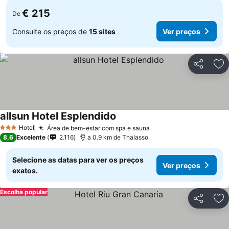
€ 215
De
Consulte os preços de
15 sites
Ver preços
Partilhar
Ad
allsun Hotel Esplendido
Hotel
Área de bem-estar com spa e sauna
3 Estrelas
8,6
Excelente
2.116
a 0.9 km de Thalasso
Selecione as datas para ver os preços
Ver preços
exatos.
Escolha popular
Partilhar
Ad