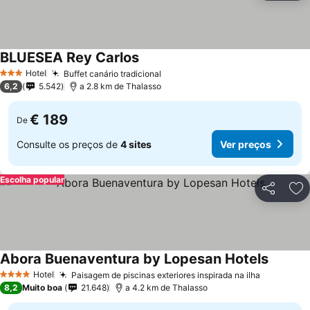
BLUESEA Rey Carlos
Hotel
Buffet canário tradicional
3 Estrelas
6,2
5.542
a 2.8 km de Thalasso
€ 189
De
Consulte os preços de
4 sites
Ver preços
Escolha popular
Partilhar
Ad
Abora Buenaventura by Lopesan Hotels
Hotel
Paisagem de piscinas exteriores inspirada na ilha
4 Estrelas
8,2
Muito boa
21.648
a 4.2 km de Thalasso