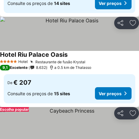
Consulte os preços de
14 sites
Ver preços
Partilhar
Ad
Hotel Riu Palace Oasis
Hotel
Restaurante de fusão Krystal
5 Estrelas
9,1
Excelente
8.632
a 0.5 km de Thalasso
€ 207
De
Consulte os preços de
15 sites
Ver preços
Escolha popular
Partilhar
Ad