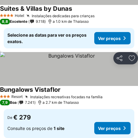
Suites & Villas by Dunas
Hotel
Instalações dedicadas para crianças
4 Estrelas
8,8
Excelente
9.118
a 1.0 km de Thalasso
Selecione as datas para ver os preços
Ver preços
exatos.
Partilhar
Ad
Bungalows Vistaflor
Resort
Instalações recreativas focadas na família
3 Estrelas
7,9
Boa
7.241
a 2.7 km de Thalasso
€ 279
De
Consulte os preços de
1 site
Ver preços