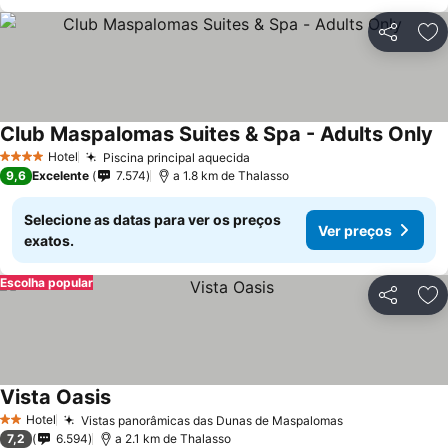
Partilhar
Ad
Club Maspalomas Suites & Spa - Adults Only
Hotel
Piscina principal aquecida
4 Estrelas
9,6
Excelente
7.574
a 1.8 km de Thalasso
Selecione as datas para ver os preços
Ver preços
exatos.
Escolha popular
Partilhar
Ad
Vista Oasis
Hotel
Vistas panorâmicas das Dunas de Maspalomas
2 Estrelas
7,2
6.594
a 2.1 km de Thalasso