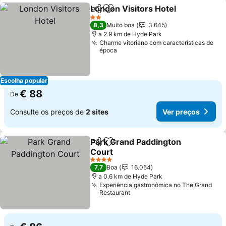
London Visitors Hotel
Partilhar
Adicionar aos favoritos
Ver 
2 Estrelas
8,3
Muito boa
3.645
a 2.9 km de Hyde Park
Charme vitoriano com características de
época
Escolha popular
€ 88
De
Consulte os preços de
2 sites
Ver preços
Park Grand Paddington
Partilhar
Adicionar aos favoritos
Court
Ver preços
4 Estrelas
7,7
Boa
16.054
a 0.6 km de Hyde Park
Experiência gastronômica no The Grand
Restaurant