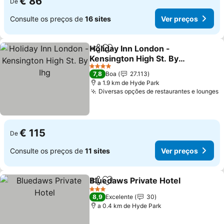
€ 86
De
Consulte os preços de
16 sites
Ver preços
Holiday Inn London -
Partilhar
Adicionar aos favoritos
Kensington High St. By
Ihg
Ver preços
4 Estrelas
7,8
Boa
27.113
a 1.9 km de Hyde Park
Diversas opções de restaurantes e lounges
V
€ 115
De
Consulte os preços de
11 sites
Ver preços
Bluedaws Private Hotel
Partilhar
Adicionar aos favoritos
Ve
3 Estrelas
8,9
Excelente
30
a 0.4 km de Hyde Park