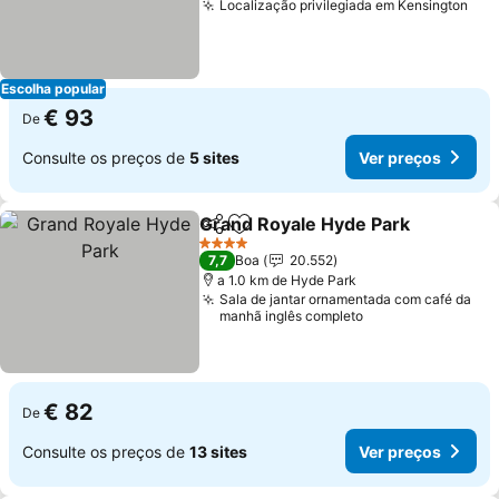
Localização privilegiada em Kensington
Ver
Escolha popular
€ 93
De
Consulte os preços de
5 sites
Ver preços
Grand Royale Hyde Park
Partilhar
Adicionar aos favoritos
Ve
4 Estrelas
7,7
Boa
20.552
a 1.0 km de Hyde Park
Sala de jantar ornamentada com café da
manhã inglês completo
€ 82
De
Consulte os preços de
13 sites
Ver preços