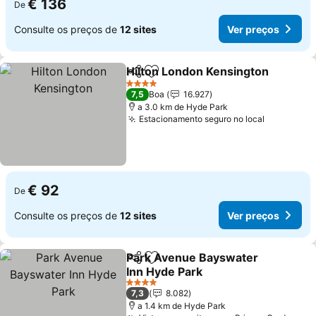
€ 136
De
Consulte os preços de
12 sites
Ver preços
Hilton London Kensington
Partilhar
Adicionar aos favoritos
4 Estrelas
7,5
Boa
16.927
a 3.0 km de Hyde Park
Estacionamento seguro no local
Ver preço
€ 92
De
Consulte os preços de
12 sites
Ver preços
Park Avenue Bayswater
Partilhar
Adicionar aos favoritos
Inn Hyde Park
Ver preços
4 Estrelas
7,3
8.082
a 1.4 km de Hyde Park