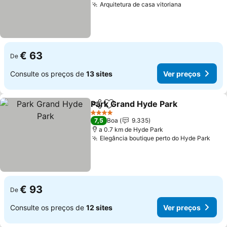
Arquitetura de casa vitoriana
Ver preços
€ 63
De
Consulte os preços de
13 sites
Ver preços
Park Grand Hyde Park
Partilhar
Adicionar aos favoritos
Ver 
4 Estrelas
7,5
Boa
9.335
a 0.7 km de Hyde Park
Elegância boutique perto do Hyde Park
Ver 
€ 93
De
Consulte os preços de
12 sites
Ver preços