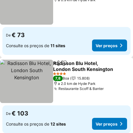
€ 73
De
Consulte os preços de
11 sites
Ver preços
Radisson Blu Hotel,
Partilhar
Adicionar aos favoritos
London South Kensington
Ver preços
4 Estrelas
7,8
Boa
15.808
a 2.0 km de Hyde Park
Restaurante Scoff & Banter
Ver preços
€ 103
De
Consulte os preços de
12 sites
Ver preços