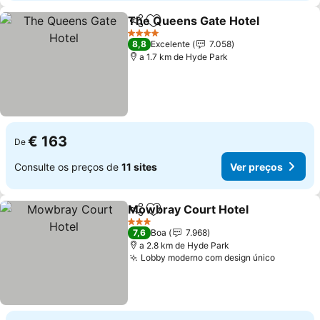
The Queens Gate Hotel
Partilhar
Adicionar aos favoritos
Ve
4 Estrelas
8,8
Excelente
7.058
a 1.7 km de Hyde Park
€ 163
De
Consulte os preços de
11 sites
Ver preços
Mowbray Court Hotel
Partilhar
Adicionar aos favoritos
Ver 
3 Estrelas
7,6
Boa
7.968
a 2.8 km de Hyde Park
Lobby moderno com design único
Ver pre