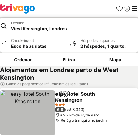
Favoritos
Iniciar
Me
Destino
West Kensington, Londres
Check-in/out
Hóspedes e quartos
Escolha as datas
2 hóspedes, 1 quarto.
Ordenar
Filtrar
Mapa
Alojamentos em Londres perto de West
Kensington
Como os pagamentos influenciam os resultados
easyHotel South
Partilhar
Adicionar aos favoritos
Kensington
Ver preços
3 Estrelas
6,8
3.343
a 2.2 km de Hyde Park
Refúgio tranquilo no jardim
Ver preços