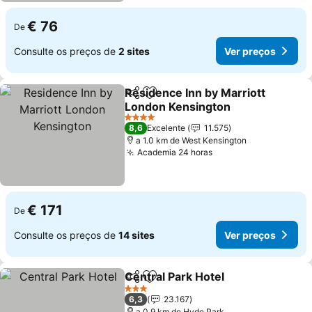
€ 76
De
Consulte os preços de
2 sites
Ver preços
Residence Inn by Marriott
Partilhar
Adicionar aos favoritos
London Kensington
Ver preços
4 Estrelas
8,6
Excelente
11.575
a 1.0 km de West Kensington
Academia 24 horas
Ver preços
€ 171
De
Consulte os preços de
14 sites
Ver preços
Central Park Hotel
Partilhar
Adicionar aos favoritos
Ver pre
3 Estrelas
6,3
23.167
a 0.9 km de Hyde Park