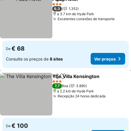
Partilhar
Adicionar aos favoritos
Ver preços
3 Estrelas
6,3
1.352
a 3.7 km de Hyde Park
Excelentes conexões de transporte
Ver pr
€ 68
De
Consulte os preços de
8 sites
Ver preços
The Villa Kensington
Partilhar
Adicionar aos favoritos
Ver p
3 Estrelas
7,7
Boa
3.890
a 2.2 km de Hyde Park
Recepção 24 horas dedicada
Ver preços
€ 100
De