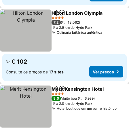
Hilton London Olympia
Partilhar
Adicionar aos favoritos
Ver
4 Estrelas
7,2
13.062
a 2.9 km de Hyde Park
Culinária britânica autêntica
Ver preços
€ 102
De
Consulte os preços de
17 sites
Ver preços
Merit Kensington Hotel
Partilhar
Adicionar aos favoritos
Ver
4 Estrelas
8,0
Muito boa
6.989
a 2.8 km de Hyde Park
Hotel boutique em um bairro histórico
Ver p