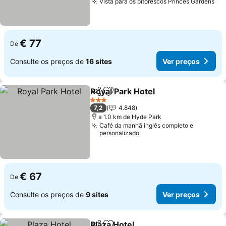
Vista para os pitorescos Princes Gardens
Ve
€ 77
De
Consulte os preços de
16 sites
Ver preços
Royal Park Hotel
Partilhar
Adicionar aos favoritos
Ver preço
3 Estrelas
7,2
4.848
a 1.0 km de Hyde Park
Café da manhã inglês completo e
personalizado
€ 67
De
Consulte os preços de
9 sites
Ver preços
Plaza Hotel