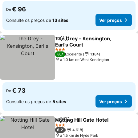
€ 96
De
Consulte os preços de
13 sites
Ver preços
The Drey - Kensington,
Partilhar
Adicionar aos favoritos
Earl's Court
Ver preços
3 Estrelas
8,7
Excelente
1.184
a 1.0 km de West Kensington
€ 73
De
Consulte os preços de
5 sites
Ver preços
Notting Hill Gate Hotel
Partilhar
Adicionar aos favoritos
Ver 
3 Estrelas
6,2
4.618
a 1.5 km de Hyde Park