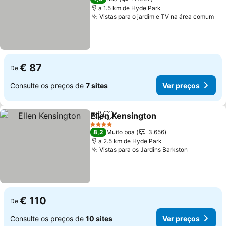
a 1.5 km de Hyde Park
Vistas para o jardim e TV na área comum
Ver
€ 87
De
Consulte os preços de
7 sites
Ver preços
Ellen Kensington
Partilhar
Adicionar aos favoritos
Ver preço
4 Estrelas
8,2
Muito boa
3.656
a 2.5 km de Hyde Park
Vistas para os Jardins Barkston
Ver preço
€ 110
De
Consulte os preços de
10 sites
Ver preços