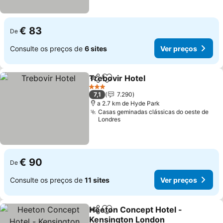
€ 83
De
Consulte os preços de
6 sites
Ver preços
Trebovir Hotel
Partilhar
Adicionar aos favoritos
Ver preços
3 Estrelas
7,1
7.290
a 2.7 km de Hyde Park
Casas geminadas clássicas do oeste de
Londres
€ 90
De
Consulte os preços de
11 sites
Ver preços
Heeton Concept Hotel -
Partilhar
Adicionar aos favoritos
Kensington London