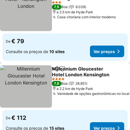
Ver preços
3 Estrelas
7,5
Boa
9.036
a 2.5 km de Hyde Park
Casa vitoriana com interior moderno
Ver pr
€ 79
De
Consulte os preços de
10 sites
Ver preços
Millennium Gloucester
Partilhar
Adicionar aos favoritos
Hotel London Kensington
Ver preços
4 Estrelas
7,8
Boa
28.851
a 2.2 km de Hyde Park
Variedade de opções gastronômicas no local
€ 112
De
Consulte os preços de
15 sites
Ver preços