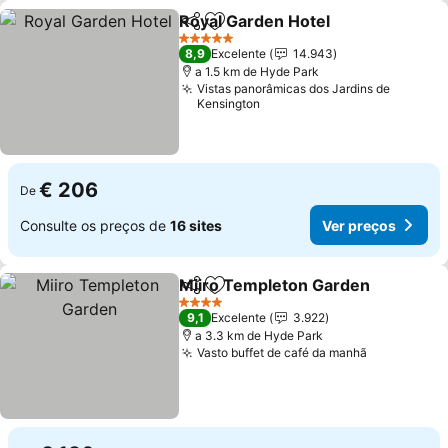
Royal Garden Hotel
Partilhar
Adicionar aos favoritos
Ver pr
5 Estrelas
8,9
Excelente
14.943
a 1.5 km de Hyde Park
Vistas panorâmicas dos Jardins de
Kensington
€ 206
De
Consulte os preços de
16 sites
Ver preços
Miiro Templeton Garden
Partilhar
Adicionar aos favoritos
V
4 Estrelas
9,1
Excelente
3.922
a 3.3 km de Hyde Park
Vasto buffet de café da manhã
Ver preço