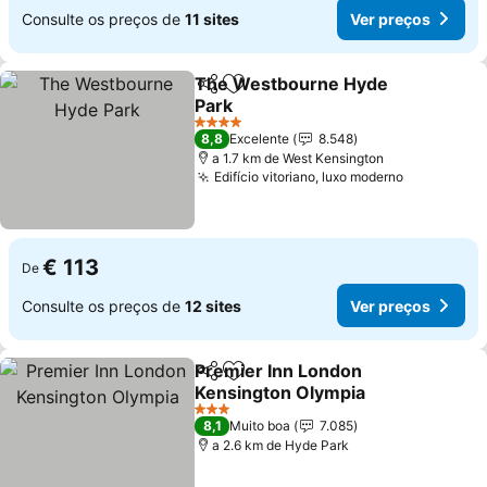
Consulte os preços de
11 sites
Ver preços
The Westbourne Hyde
Partilhar
Adicionar aos favoritos
Park
Ver preços
4 Estrelas
8,8
Excelente
8.548
a 1.7 km de West Kensington
Edifício vitoriano, luxo moderno
Ver preço
€ 113
De
Consulte os preços de
12 sites
Ver preços
Premier Inn London
Partilhar
Adicionar aos favoritos
Kensington Olympia
Ver preços
3 Estrelas
8,1
Muito boa
7.085
a 2.6 km de Hyde Park