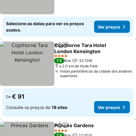
Selecione as datas para ver os preços
Ver preços
exatos.
Copthorne Tara Hotel
Partilhar
Adicionar aos favoritos
London Kensington
Ver preços
4 Estrelas
7,5
Boa
32.709
a 2.0 km de Hyde Park
Vistas panorâmicas da cidade dos andares
superiores
€ 91
De
Consulte os preços de
18 sites
Ver preços
Princes Gardens
Partilhar
Adicionar aos favoritos
Ver preço
4 Estrelas
7,5
Boa
12.002