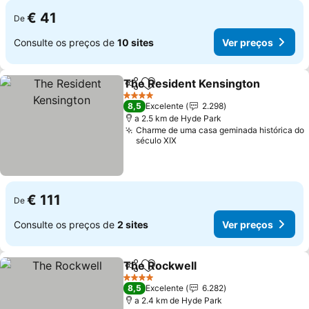
€ 41
De
Consulte os preços de
10 sites
Ver preços
The Resident Kensington
Partilhar
Adicionar aos favoritos
4 Estrelas
8,5
Excelente
2.298
a 2.5 km de Hyde Park
Charme de uma casa geminada histórica do
século XIX
€ 111
De
Consulte os preços de
2 sites
Ver preços
The Rockwell
Partilhar
Adicionar aos favoritos
Ver preços
4 Estrelas
8,5
Excelente
6.282
a 2.4 km de Hyde Park