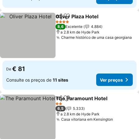
Oliver Plaza Hotel
Partilhar
Adicionar aos favoritos
Ver preç
4 Estrelas
8,6
Excelente
4.884
a 2.8 km de Hyde Park
Charme histórico de uma casa georgiana
Ve
€ 81
De
Consulte os preços de
11 sites
Ver preços
The Paramount Hotel
Partilhar
Adicionar aos favoritos
Ver 
2 Estrelas
6,5
5.333
a 2.8 km de Hyde Park
Casa vitoriana em Kensington
Ver preços