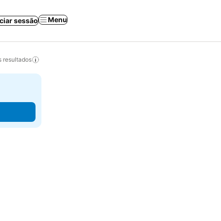
Menu
iciar sessão
 resultados