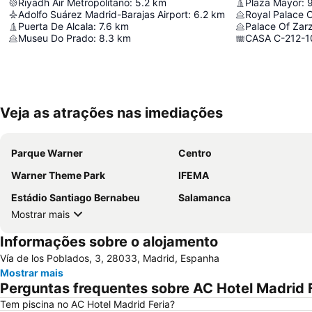
Riyadh Air Metropolitano
:
5.2
km
Plaza Mayor
:
9
Adolfo Suárez Madrid-Barajas Airport
:
6.2
km
Royal Palace 
Puerta De Alcala
:
7.6
km
Palace Of Zar
Museu Do Prado
:
8.3
km
CASA C-212-1
Veja as atrações nas imediações
Parque Warner
Centro
Warner Theme Park
IFEMA
Estádio Santiago Bernabeu
Salamanca
Mostrar mais
Informações sobre o alojamento
Vía de los Poblados, 3, 28033, Madrid, Espanha
Mostrar mais
Perguntas frequentes sobre AC Hotel Madrid 
Tem piscina no AC Hotel Madrid Feria?