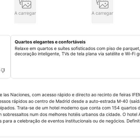
A carregar
A carregar
Quartos elegantes e confortáveis
Relaxe em quartos e suítes sofisticados com piso de parquet
decoração inteligente, TVs de tela plana via satélite e Wi-Fi g
 las Naciones, com acesso rápido e directo ao recinto de feiras IFE
essos rápidos ao centro de Madrid desde a auto-estrada M-40 (saíd
ipados. Trata-se de um hotel moderno que conta com 154 quartos de
m sobressaltos num dos melhores hotéis urbanos da cidade. O hotel
para a celebração de eventos institucionais ou de negócios. Defini
C Hotels.