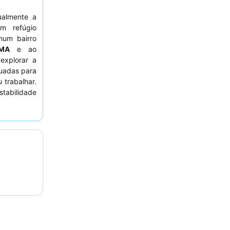
ualmente a
m refúgio
num bairro
EMA
e ao
explorar a
uadas para
 trabalhar.
stabilidade
te a equipa
o bar e do
be altas
. Para uma
r solicitar