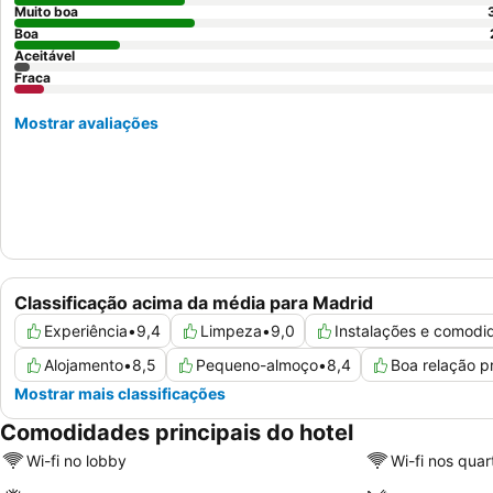
Muito boa
Boa
Aceitável
Fraca
Mostrar avaliações
Classificação acima da média para Madrid
Experiência
•
9,4
Limpeza
•
9,0
Instalações e comodi
Alojamento
•
8,5
Pequeno-almoço
•
8,4
Boa relação p
Mostrar mais classificações
Comodidades principais do hotel
Wi-fi no lobby
Wi-fi nos quar