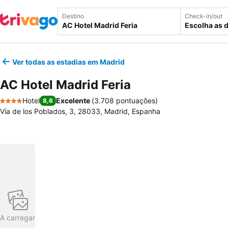
Destino
Check-in/out
Escolha as 
Ver todas as estadias em Madrid
AC Hotel Madrid Feria
Hotel
Excelente
(
3.708 pontuações
)
8,6
4 Estrelas
Vía de los Poblados, 3, 28033, Madrid, Espanha
A carregar