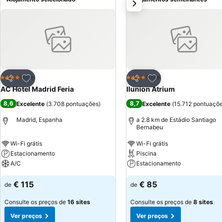
próximo
Adicionar aos favoritos
Adicionar aos favor
Hotel
Hotel
4 Estrelas
4 Estrelas
Partilhar
Partilhar
AC Hotel Madrid Feria
Ilunion Atrium
8,6
8,7
Excelente
(
3.708 pontuações
)
Excelente
(
15.712 pontuaçõ
Madrid, Espanha
a 2.8 km de Estádio Santiago
Bernabeu
Wi-Fi grátis
Wi-Fi grátis
Estacionamento
Piscina
A/C
Estacionamento
€ 115
€ 85
de
de
Consulte os preços de
16 sites
Consulte os preços de
8 sites
Ver preços
Ver preços