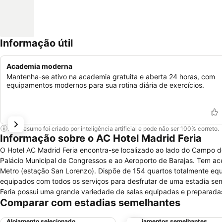
Informação útil
Academia moderna
Mantenha-se ativo na academia gratuita e aberta 24 horas, com
equipamentos modernos para sua rotina diária de exercícios.
Este resumo foi criado por inteligência artificial e pode não ser 100% correto.
Informação sobre o AC Hotel Madrid Feria
O Hotel AC Madrid Feria encontra-se localizado ao lado do Campo de
Palácio Municipal de Congressos e ao Aeroporto de Barajas. Tem ac
Metro (estação San Lorenzo). Dispõe de 154 quartos totalmente equ
equipados com todos os serviços para desfrutar de uma estadia se
Feria possui uma grande variedade de salas equipadas e preparadas 
Comparar com estadias semelhantes
um hotel com um excelente serviço e qualidade que caracteriza a A
Alojamento selecionado
Alojamentos semelhantes