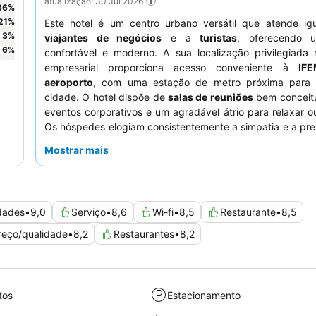
atualização: 30 Jul 2026
36
%
21
%
Este hotel é um centro urbano versátil que atende ig
3
%
viajantes de negócios
e a
turistas
, oferecendo u
6
%
confortável e moderno. A sua localização privilegiada 
empresarial proporciona acesso conveniente à
IF
aeroporto
, com uma estação de metro próxima para 
cidade. O hotel dispõe de
salas de reuniões
bem conceit
eventos corporativos e um agradável átrio para relaxar ou
Os hóspedes elogiam consistentemente a simpatia e a pre
excecionais dos
funcionários e do serviço
, particularmen
Mostrar mais
eficiente da receção e os funcionários atenciosos d
restaurante. O
buffet de pequeno-almoço
rece
classificações pela sua qualidade e grande variedade
experiência mais tranquila, os hóspedes podem considera
dades
•
9,0
Serviço
•
8,6
Wi-fi
•
8,5
Restaurante
•
8,5
um quarto virado para longe das principais vias.
reço/qualidade
•
8,2
Restaurantes
•
8,2
tos
Estacionamento