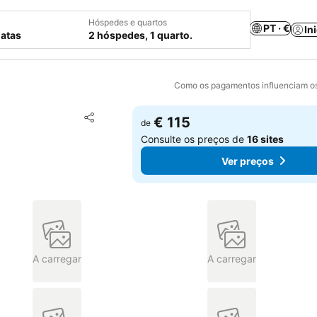
Hóspedes e quartos
PT · €
In
datas
2 hóspedes, 1 quarto.
Como os pagamentos influenciam os
Adicionar aos favoritos
€ 115
de
Partilhar
Consulte os preços de
16 sites
Ver preços
A carregar
A carregar