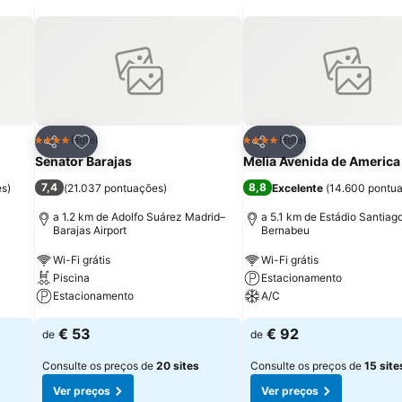
itos
Adicionar aos favoritos
Adicionar aos fav
Hotel
Hotel
4 Estrelas
4 Estrelas
Partilhar
Partilhar
Senator Barajas
Melia Avenida de America
7,4
8,8
es
)
(
21.037 pontuações
)
Excelente
(
14.600 pontu
a 1.2 km de Adolfo Suárez Madrid–
a 5.1 km de Estádio Santiag
Barajas Airport
Bernabeu
Wi-Fi grátis
Wi-Fi grátis
Piscina
Estacionamento
Estacionamento
A/C
€ 53
€ 92
de
de
Consulte os preços de
20 sites
Consulte os preços de
15 site
Ver preços
Ver preços