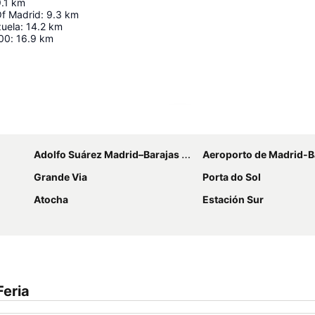
.1
km
Of Madrid
:
9.3
km
zuela
:
14.2
km
00
:
16.9
km
Ampliar mapa
Adolfo Suárez Madrid–Barajas Airport
Aeroporto de Madrid-B
Grande Via
Porta do Sol
Atocha
Estación Sur
Feria