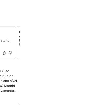
Acesso ao Campo de Golfe El Olivar de Hinojosa
,
Aproveite a oportunidade de reservar quadras de tênis 
ratuito.
fazer reservas no Campo de Golfe El Olivar de Hinojosa,
buracos, que fica nas proximidades.
MA, ao
a 5) e de
 alto nível,
 AC Madrid
tivamente,