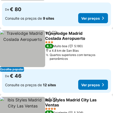
€ 80
De
Consulte os preços de
9 sites
Ver preços
Travelodge Madrid
Partilhar
Adicionar aos favoritos
Coslada Aeropuerto
3 Estrelas
8,3
Muito boa
5.180
a 4.8 km de San Blas
Quartos superiores com terraços
panorâmicos
Escolha popular
€ 46
De
Consulte os preços de
12 sites
Ver preços
Ibis Styles Madrid City Las
Partilhar
Adicionar aos favoritos
Ventas
4 Estrelas
8,9
Excelente
5.306