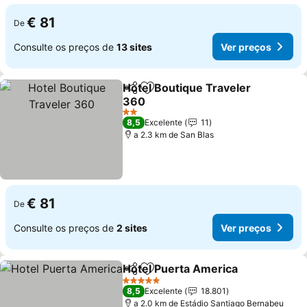
€ 81
De
Consulte os preços de
13 sites
Ver preços
Hotel Boutique Traveler
Partilhar
Adicionar aos favoritos
360
2 Estrelas
8,5
Excelente
11
a 2.3 km de San Blas
€ 81
De
Consulte os preços de
2 sites
Ver preços
Hotel Puerta America
Partilhar
Adicionar aos favoritos
5 Estrelas
8,5
Excelente
18.801
a 2.0 km de Estádio Santiago Bernabeu