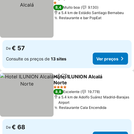
Partilhar
Adicionar aos favoritos
1 Estrelas
8,4
Muito boa
9.130
a 5.4 km de Estádio Santiago Bernabeu
Restaurante e bar PopEat
€ 57
De
Consulte os preços de
13 sites
Ver preços
Hotel ILUNION Alcalá
Partilhar
Adicionar aos favoritos
Norte
4 Estrelas
8,8
Excelente
19.778
a 5.4 km de Adolfo Suárez Madrid–Barajas
Airport
Restaurante Cala Encendida
€ 68
De