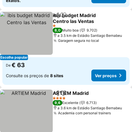
exatos.
ibis budget Madrid
Partilhar
Adicionar aos favoritos
Centro las Ventas
1 Estrelas
8,0
Muito boa
9.702
a 3.5 km de Estádio Santiago Bernabeu
Garagem segura no local
Escolha popular
€ 63
De
Consulte os preços de
8 sites
Ver preços
ARTIEM Madrid
Partilhar
Adicionar aos favoritos
4 Estrelas
9,6
Excelente
6.713
a 3.6 km de Estádio Santiago Bernabeu
Academia com personal trainers