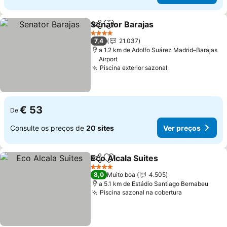
Senator Barajas
Partilhar
Adicionar aos favoritos
4 Estrelas
7,4
21.037
a 1.2 km de Adolfo Suárez Madrid–Barajas
Airport
Piscina exterior sazonal
€ 53
De
Consulte os preços de
20 sites
Ver preços
Eco Alcala Suites
Partilhar
Adicionar aos favoritos
4 Estrelas
8,0
Muito boa
4.505
a 5.1 km de Estádio Santiago Bernabeu
Piscina sazonal na cobertura