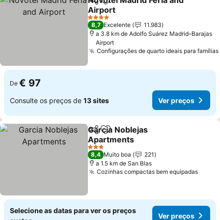
Novotel Madrid Feria and
Partilhar
Adicionar aos favoritos
Airport
4 Estrelas
8,7
Excelente
11.983
a 3.8 km de Adolfo Suárez Madrid–Barajas
Airport
Configurações de quarto ideais para famílias
€ 97
De
Consulte os preços de
13 sites
Ver preços
Garcia Noblejas
Partilhar
Adicionar aos favoritos
Apartments
3 Estrelas
8,4
Muito boa
221
a 1.5 km de San Blas
Cozinhas compactas bem equipadas
Selecione as datas para ver os preços
Ver preços