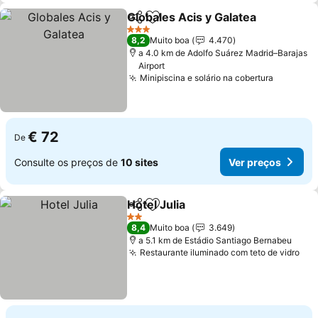
Globales Acis y Galatea
Partilhar
Adicionar aos favoritos
3 Estrelas
8,2
Muito boa
4.470
a 4.0 km de Adolfo Suárez Madrid–Barajas
Airport
Minipiscina e solário na cobertura
€ 72
De
Consulte os preços de
10 sites
Ver preços
Hotel Julia
Partilhar
Adicionar aos favoritos
2 Estrelas
8,4
Muito boa
3.649
a 5.1 km de Estádio Santiago Bernabeu
Restaurante iluminado com teto de vidro