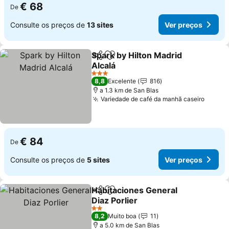
€ 68
De
Consulte os preços de
13 sites
Ver preços
Spark by Hilton Madrid
Partilhar
Adicionar aos favoritos
Alcalá
3 Estrelas
8,8
Excelente
816
a 1.3 km de San Blas
Variedade de café da manhã caseiro
€ 84
De
Consulte os preços de
5 sites
Ver preços
Habitaciones General
Partilhar
Adicionar aos favoritos
Diaz Porlier
2 Estrelas
8,2
Muito boa
11
a 5.0 km de San Blas