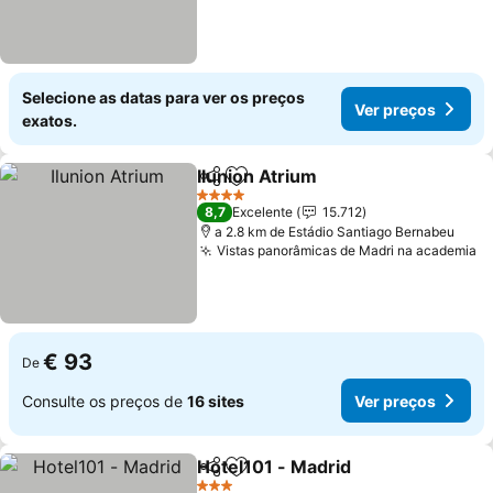
Selecione as datas para ver os preços
Ver preços
exatos.
Ilunion Atrium
Partilhar
Adicionar aos favoritos
4 Estrelas
8,7
Excelente
15.712
a 2.8 km de Estádio Santiago Bernabeu
Vistas panorâmicas de Madri na academia
€ 93
De
Consulte os preços de
16 sites
Ver preços
Hotel101 - Madrid
Partilhar
Adicionar aos favoritos