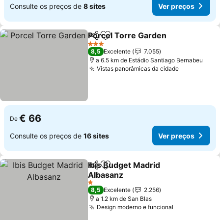
Consulte os preços de
8 sites
Ver preços
Porcel Torre Garden
Partilhar
Adicionar aos favoritos
3 Estrelas
8,5
Excelente
7.055
a 6.5 km de Estádio Santiago Bernabeu
Vistas panorâmicas da cidade
€ 66
De
Consulte os preços de
16 sites
Ver preços
Ibis Budget Madrid
Partilhar
Adicionar aos favoritos
Albasanz
1 Estrelas
8,5
Excelente
2.256
a 1.2 km de San Blas
Design moderno e funcional