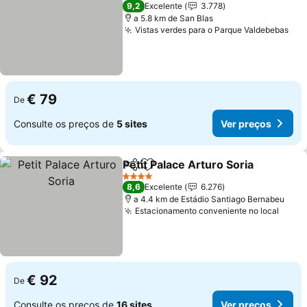
3 Estrelas
9,2
Excelente
3.778
a 5.8 km de San Blas
Vistas verdes para o Parque Valdebebas
€ 79
De
Consulte os preços de
5 sites
Ver preços
Petit Palace Arturo Soria
Partilhar
Adicionar aos favoritos
4 Estrelas
8,6
Excelente
6.276
a 4.4 km de Estádio Santiago Bernabeu
Estacionamento conveniente no local
€ 92
De
Consulte os preços de
16 sites
Ver preços