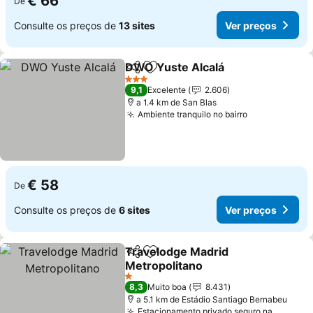
€ 66
De
Consulte os preços de
13 sites
Ver preços
DWO Yuste Alcalá
Partilhar
Adicionar aos favoritos
3 Estrelas
9,1
Excelente
2.606
a 1.4 km de San Blas
Ambiente tranquilo no bairro
€ 58
De
Consulte os preços de
6 sites
Ver preços
Travelodge Madrid
Partilhar
Adicionar aos favoritos
Metropolitano
1 Estrelas
8,3
Muito boa
8.431
a 5.1 km de Estádio Santiago Bernabeu
Estacionamento privado seguro na