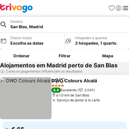
Favoritos
Iniciar
Me
Destino
San Blas, Madrid
Check-in/out
Hóspedes e quartos
Escolha as datas
2 hóspedes, 1 quarto.
Ordenar
Filtrar
Mapa
Alojamentos em Madrid perto de San Blas
Como os pagamentos influenciam os resultados
DWO Colours Alcalá
Partilhar
Adicionar aos favoritos
4 Estrelas
8,6
Excelente
2.041
a 1.0 km de San Blas
Serviço de jantar à la carte