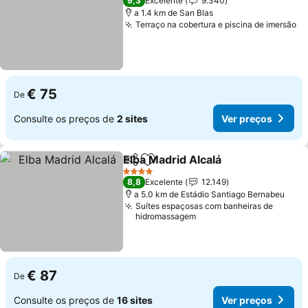
9,3
Excelente
9.340
a 1.4 km de San Blas
Terraço na cobertura e piscina de imersão
€ 75
De
Consulte os preços de
2 sites
Ver preços
Elba Madrid Alcalá
Partilhar
Adicionar aos favoritos
4 Estrelas
8,8
Excelente
12.149
a 5.0 km de Estádio Santiago Bernabeu
Suítes espaçosas com banheiras de
hidromassagem
€ 87
De
Consulte os preços de
16 sites
Ver preços