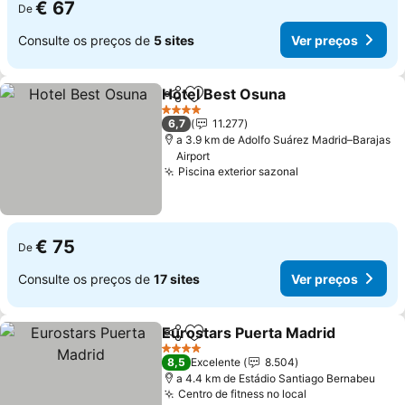
€ 67
De
Consulte os preços de
5 sites
Ver preços
Hotel Best Osuna
Partilhar
Adicionar aos favoritos
4 Estrelas
6,7
11.277
a 3.9 km de Adolfo Suárez Madrid–Barajas
Airport
Piscina exterior sazonal
€ 75
De
Consulte os preços de
17 sites
Ver preços
Eurostars Puerta Madrid
Partilhar
Adicionar aos favoritos
4 Estrelas
8,5
Excelente
8.504
a 4.4 km de Estádio Santiago Bernabeu
Centro de fitness no local