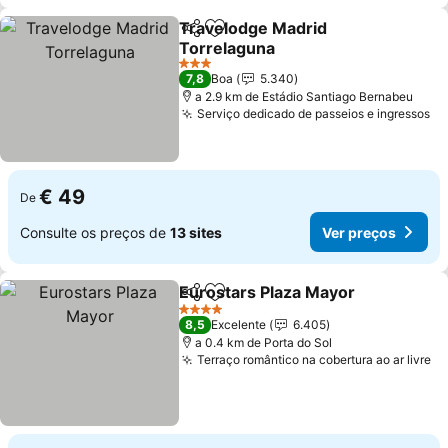
Travelodge Madrid
Partilhar
Adicionar aos favoritos
Torrelaguna
3 Estrelas
7,8
Boa
5.340
a 2.9 km de Estádio Santiago Bernabeu
Serviço dedicado de passeios e ingressos
€ 49
De
Consulte os preços de
13 sites
Ver preços
Eurostars Plaza Mayor
Partilhar
Adicionar aos favoritos
4 Estrelas
8,5
Excelente
6.405
a 0.4 km de Porta do Sol
Terraço romântico na cobertura ao ar livre