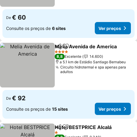
€ 60
De
Consulte os preços de
6 sites
Ver preços
Melia Avenida de America
Partilhar
Adicionar aos favoritos
4 Estrelas
8,8
Excelente
14.600
a 5.1 km de Estádio Santiago Bernabeu
Circuito hidrotermal e spa apenas para
adultos
€ 92
De
Consulte os preços de
15 sites
Ver preços
Hotel BESTPRICE Alcalá
Partilhar
Adicionar aos favoritos
1 Estrelas