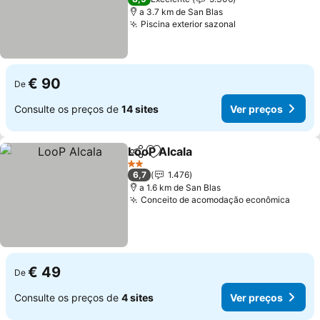
a 3.7 km de San Blas
Piscina exterior sazonal
€ 90
De
Consulte os preços de
14 sites
Ver preços
LooP Alcala
Partilhar
Adicionar aos favoritos
2 Estrelas
6,7
1.476
a 1.6 km de San Blas
Conceito de acomodação econômica
€ 49
De
Consulte os preços de
4 sites
Ver preços