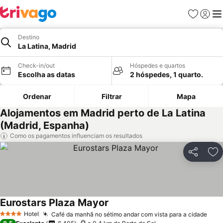
Favoritos
Iniciar
Me
Destino
La Latina, Madrid
Check-in/out
Hóspedes e quartos
Escolha as datas
2 hóspedes, 1 quarto.
Ordenar
Filtrar
Mapa
Alojamentos em Madrid perto de La Latina
(Madrid, Espanha)
Como os pagamentos influenciam os resultados
Partilhar
Ad
Eurostars Plaza Mayor
Hotel
Café da manhã no sétimo andar com vista para a cidade
4 Estrelas