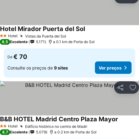
Partilhar
Ad
Hotel Mirador Puerta del Sol
Hotel
Vistas da Puerta del Sol
2 Estrelas
8,5
Excelente
5.171
a 0.1 km de Porta do Sol
€ 70
De
Consulte os preços de
9 sites
Ver preços
Partilhar
Ad
B&B HOTEL Madrid Centro Plaza Mayor
Hotel
Edifício histórico no centro de Madri
2 Estrelas
8,7
Excelente
5.079
a 0.2 km de Porta do Sol