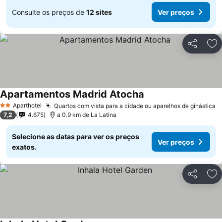
Consulte os preços de
12 sites
Ver preços
Partilhar
Ad
Apartamentos Madrid Atocha
Aparthotel
Quartos com vista para a cidade ou aparelhos de ginástica
2 Estrelas
7,2
4.675
a 0.9 km de La Latina
Selecione as datas para ver os preços
Ver preços
exatos.
Partilhar
Ad