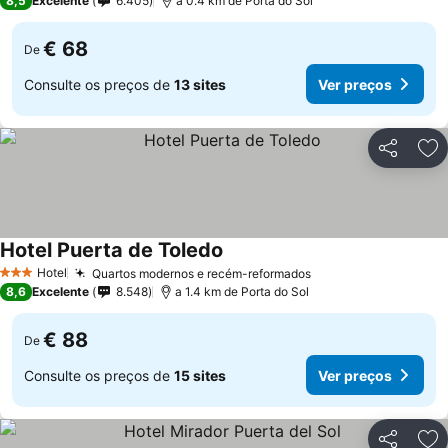
8,5
Excelente
6.405
a 0.4 km de Porta do Sol
€ 68
De
Consulte os preços de
13 sites
Ver preços
Partilhar
Ad
Hotel Puerta de Toledo
Hotel
Quartos modernos e recém-reformados
3 Estrelas
8,6
Excelente
8.548
a 1.4 km de Porta do Sol
€ 88
De
Consulte os preços de
15 sites
Ver preços