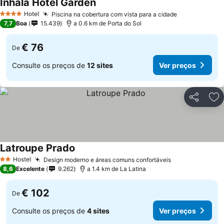
Inhala Hotel Garden
Hotel
Piscina na cobertura com vista para a cidade
4 Estrelas
7,7
Boa
15.439
a 0.6 km de Porta do Sol
€ 76
De
Consulte os preços de
12 sites
Ver preços
Partilhar
Ad
Latroupe Prado
Hostel
Design moderno e áreas comuns confortáveis
2 Estrelas
8,6
Excelente
9.262
a 1.4 km de La Latina
€ 102
De
Consulte os preços de
4 sites
Ver preços