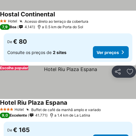
Hostal Continental
Hotel
Acesso direto ao terraço da cobertura
2 Estrelas
7,9
Boa
4.141
a 0.5 km de Porta do Sol
€ 80
De
Consulte os preços de
2 sites
Ver preços
Escolha popular
Partilhar
Ad
Hotel Riu Plaza Espana
Hotel
Buffet de café da manhã amplo e variado
4 Estrelas
9,0
Excelente
41.771
a 1.4 km de La Latina
€ 165
De