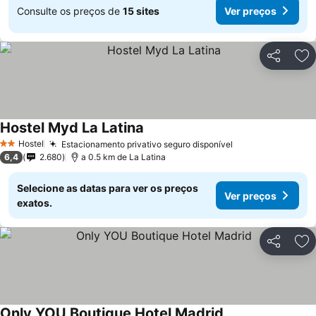
Consulte os preços de
15 sites
Ver preços
Partilhar
Ad
Hostel Myd La Latina
Hostel
Estacionamento privativo seguro disponível
2 Estrelas
6,4
2.680
a 0.5 km de La Latina
Selecione as datas para ver os preços
Ver preços
exatos.
Partilhar
Ad
Only YOU Boutique Hotel Madrid