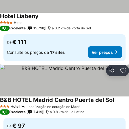
Hotel Liabeny
Hotel
4 Estrelas
9,0
Excelente
15.798
a 0.2 km de Porta do Sol
€ 111
De
Consulte os preços de
17 sites
Ver preços
Partilhar
Ad
B&B HOTEL Madrid Centro Puerta del Sol
Hotel
Localização no coração de Madri
3 Estrelas
9,2
Excelente
7.419
a 0.9 km de La Latina
€ 97
De