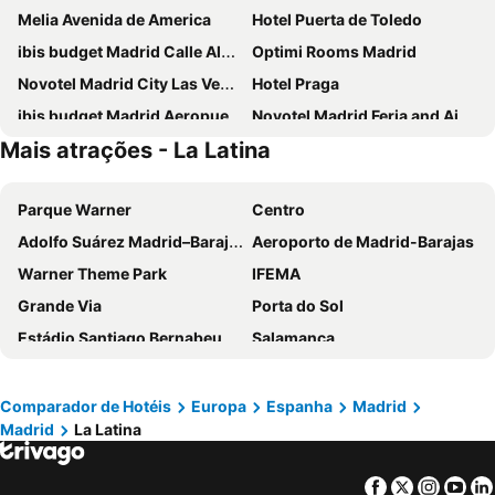
Melia Avenida de America
Hotel Puerta de Toledo
ibis budget Madrid Calle Alcalá
Optimi Rooms Madrid
Novotel Madrid City Las Ventas
Hotel Praga
ibis budget Madrid Aeropuerto
Novotel Madrid Feria and Airport
Mais atrações - La Latina
Ilunion Suites Madrid
Ibis Styles Madrid City Las Ventas
Anaco
Inhala Hotel Garden
Parque Warner
Centro
Travelodge Madrid Metropolitano
INNSiDE by Meliá Madrid Valdebebas
Adolfo Suárez Madrid–Barajas Airport
Aeroporto de Madrid-Barajas
Hotel Europa
Sercotel Princesa de Eboli
Warner Theme Park
IFEMA
Hotel Riu Plaza Espana
Holiday Inn Express Madrid Leganes
Grande Via
Porta do Sol
Hotel Puerta America
DWO Yuste Alcalá
Estádio Santiago Bernabeu
Salamanca
ibis budget Madrid Vallecas
Exe Convention Plaza Madrid
Atocha
Estación Sur
Hotel Madrid Chamartín Affiliated by Meliá
Exe Madrid Norte
Estadio Metropolitano Metro Station
Barajas
Ilunion Pio XII
Hotel Mercader
Comparador de Hotéis
Europa
Espanha
Madrid
Madrid
La Latina
Metropolitano Metro Station
Chamartín
Hotel Zentral Castellana Norte
Eurostars Arenas de Pinto
Estação de Atocha
Praça Central /maior
NH Madrid Ribera del Manzanares
Pestana CR7 Gran Vía Madrid
Facebook
Twitter
Insta
Yo