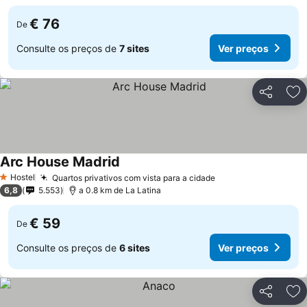
€ 76
De
Consulte os preços de
7 sites
Ver preços
Partilhar
Ad
Arc House Madrid
Hostel
Quartos privativos com vista para a cidade
1 Estrelas
6,8
5.553
a 0.8 km de La Latina
€ 59
De
Consulte os preços de
6 sites
Ver preços
Partilhar
Ad