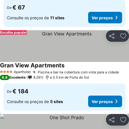
€ 67
De
Consulte os preços de
11 sites
Ver preços
Escolha popular
Partilhar
Ad
Gran View Apartments
Aparthotel
Piscina e bar na cobertura com vista para a cidade
4 Estrelas
8,8
Excelente
8.261
a 0.5 km de Porta do Sol
€ 184
De
Consulte os preços de
5 sites
Ver preços
Partilhar
Ad