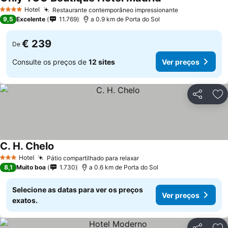
Hotel
Restaurante contemporâneo impressionante
4 Estrelas
9,5
Excelente
11.769
a 0.9 km de Porta do Sol
€ 239
De
Consulte os preços de
12 sites
Ver preços
Partilhar
Ad
C. H. Chelo
Hotel
Pátio compartilhado para relaxar
3 Estrelas
8,1
Muito boa
1.730
a 0.6 km de Porta do Sol
Selecione as datas para ver os preços
Ver preços
exatos.