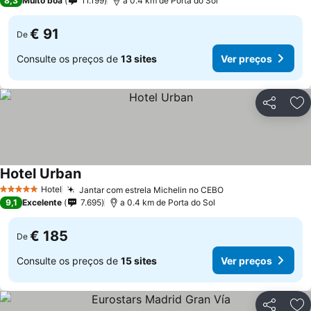
8,3
Muito boa
11.199
a 0.4 km de Porta do Sol
€ 91
De
Consulte os preços de
13 sites
Ver preços
Partilhar
Ad
Hotel Urban
Hotel
Jantar com estrela Michelin no CEBO
5 Estrelas
9,1
Excelente
7.695
a 0.4 km de Porta do Sol
€ 185
De
Consulte os preços de
15 sites
Ver preços