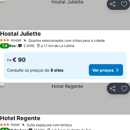
Partilhar
Ad
Hostal Juliette
Hostel
Quartos selecionados com vistas para a cidade
3 Estrelas
7,9
Boa
2.306
a 1.1 km de La Latina
€ 90
De
Consulte os preços de
8 sites
Ver preços
Partilhar
Ad
Hotel Regente
Hotel
Suíte espaçosa com terraço
3 Estrelas