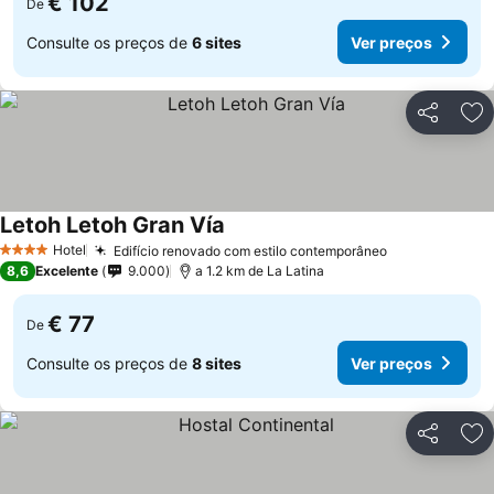
€ 102
De
Consulte os preços de
6 sites
Ver preços
Partilhar
Ad
Letoh Letoh Gran Vía
Hotel
Edifício renovado com estilo contemporâneo
4 Estrelas
8,6
Excelente
9.000
a 1.2 km de La Latina
€ 77
De
Consulte os preços de
8 sites
Ver preços
Partilhar
Ad