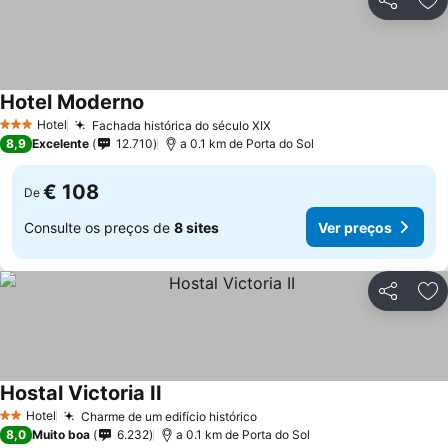
Partilhar
Ad
Hotel Moderno
Hotel
Fachada histórica do século XIX
3 Estrelas
8,9
Excelente
12.710
a 0.1 km de Porta do Sol
€ 108
De
Consulte os preços de
8 sites
Ver preços
Partilhar
Ad
Hostal Victoria II
Hotel
Charme de um edifício histórico
2 Estrelas
8,0
Muito boa
6.232
a 0.1 km de Porta do Sol