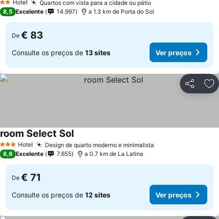
Hotel
Quartos com vista para a cidade ou pátio
2 Estrelas
8,5
Excelente
14.997
a 1.3 km de Porta do Sol
€ 83
De
Consulte os preços de
13 sites
Ver preços
Partilhar
Ad
room Select Sol
Hotel
Design de quarto moderno e minimalista
3 Estrelas
8,6
Excelente
7.655
a 0.7 km de La Latina
€ 71
De
Consulte os preços de
12 sites
Ver preços