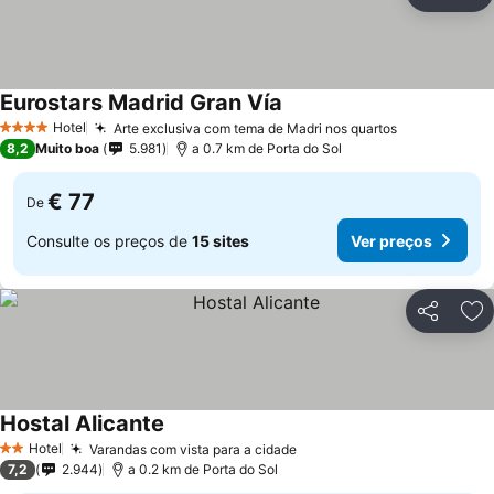
Partilhar
Ad
Eurostars Madrid Gran Vía
Hotel
Arte exclusiva com tema de Madri nos quartos
4 Estrelas
8,2
Muito boa
5.981
a 0.7 km de Porta do Sol
€ 77
De
Consulte os preços de
15 sites
Ver preços
Partilhar
Ad
Hostal Alicante
Hotel
Varandas com vista para a cidade
2 Estrelas
7,2
2.944
a 0.2 km de Porta do Sol