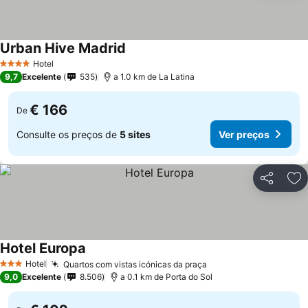
Urban Hive Madrid
Hotel
4 Estrelas
9,7
Excelente
535
a 1.0 km de La Latina
€ 166
De
Consulte os preços de
5 sites
Ver preços
Partilhar
Ad
Hotel Europa
Hotel
Quartos com vistas icónicas da praça
3 Estrelas
9,0
Excelente
8.506
a 0.1 km de Porta do Sol