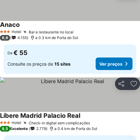
Anaco
Hotel
Bar e restaurante no local
3 Estrelas
6,6
4.155
a 0.3 km de Porta do Sol
€ 55
De
Consulte os preços de
15 sites
Ver preços
Partilhar
Ad
Líbere Madrid Palacio Real
Hotel
Check-in digital sem complicações
3 Estrelas
8,5
Excelente
2.779
a 0.4 km de Porta do Sol