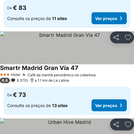
€ 83
De
Consulte os preços de
11 sites
Ver preços
Partilhar
Ad
Smartr Madrid Gran Vía 47
Hotel
Café da manhã panorâmico na cobertura
3 Estrelas
6,6
8.370
a 1.1 km de La Latina
€ 73
De
Consulte os preços de
13 sites
Ver preços
Partilhar
Ad