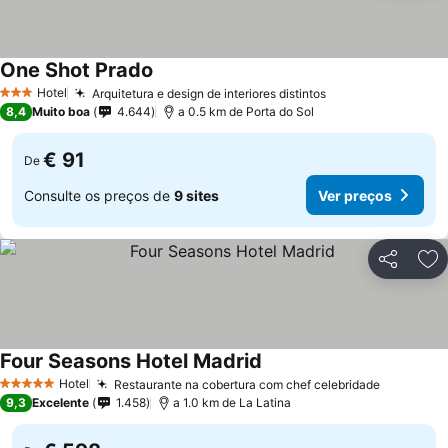
One Shot Prado
Hotel
Arquitetura e design de interiores distintos
3 Estrelas
8,4
Muito boa
4.644
a 0.5 km de Porta do Sol
€ 91
De
Consulte os preços de
9 sites
Ver preços
Partilhar
Ad
Four Seasons Hotel Madrid
Hotel
Restaurante na cobertura com chef celebridade
5 Estrelas
9,3
Excelente
1.458
a 1.0 km de La Latina