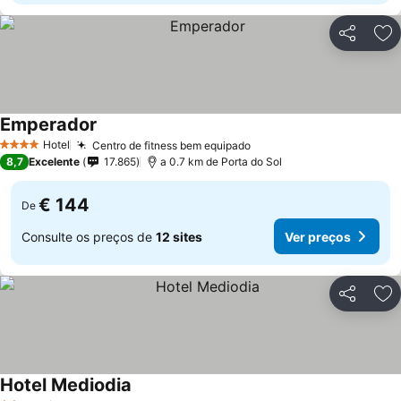
Partilhar
Ad
Emperador
Hotel
Centro de fitness bem equipado
4 Estrelas
8,7
Excelente
17.865
a 0.7 km de Porta do Sol
€ 144
De
Consulte os preços de
12 sites
Ver preços
Partilhar
Ad
Hotel Mediodia