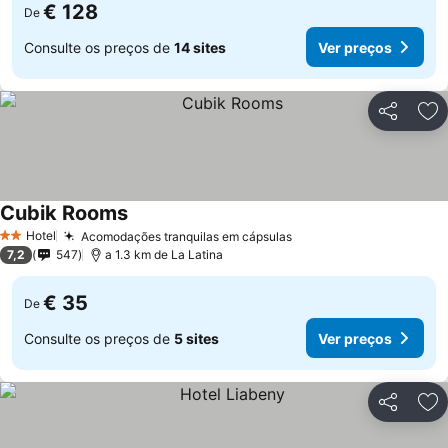
€ 128
De
Consulte os preços de
14 sites
Ver preços
Partilhar
Ad
Cubik Rooms
Hotel
Acomodações tranquilas em cápsulas
2 Estrelas
7,2
547
a 1.3 km de La Latina
€ 35
De
Consulte os preços de
5 sites
Ver preços
Partilhar
Ad