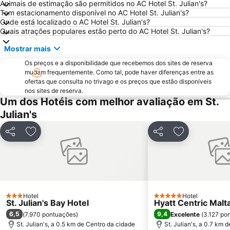
Animais de estimação são permitidos no AC Hotel St. Julian's?
St Thomas Bay
Catedral Anglicana de São Paulo
Tem estacionamento disponível no AC Hotel St. Julian's?
Onde está localizado o AC Hotel St. Julian's?
Bus Terminus
San Anton Palace
Quais atrações populares estão perto do AC Hotel St. Julian's?
Mostrar mais
Os preços e a disponibilidade que recebemos dos sites de reserva
mudam frequentemente. Como tal, pode haver diferenças entre as
ofertas que consulta no trivago e os preços que estão disponíveis
nos sites de reserva.
Um dos Hotéis com melhor avaliação em St.
Julian's
Partilhar
Adicionar aos favoritos
Partilhar
Adicionar aos
Hotel
Hotel
3 Estrelas
5 Estrelas
St. Julian's Bay Hotel
Hyatt Centric Malt
6,5
9,4
(
7.970 pontuações
)
Excelente
(
3.127 po
St. Julian's, a 0.5 km de Centro da cidade
St. Julian's, a 0.7 km 