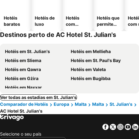
Hotéis
Hotéis de
Hotéis
Hotéis que
Hoté
baratos
luxo
com
permitem
com 
piscinas
animais
Destinos perto de AC Hotel St. Julian's
Hotéis em St. Julian's
Hotéis em Mellieħa
Hotéis em Sliema
Hotéis em St. Paul's Bay
Hotéis em Qawra
Hotéis em Valeta
Hotéis em Gżira
Hotéis em Bugibba
Hotéis em Naxxar
Ver todas as estadias em St. Julian's
Comparador de Hotéis
Europa
Malta
Malta
St. Julian's
AC Hotel St. Julian's
Facebook
Twitter
Insta
Yo
Selecione o seu país