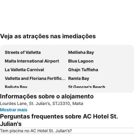
Veja as atrações nas imediações
Ampliar mapa
Streets of Valletta
Mellieha Bay
Malta International Airport
Blue Lagoon
La Valletta Carnival
Ghajn Tuffieha
Valletta and Floriana Fortifications
Ramla Bay
Balluta Bay
St George's Beach
Informações sobre o alojamento
Catedral de São João
Spinola Bay
Lourdes Lane, St. Julian's, STJ3310, Malta
Popeye Village
Paceville
Mostrar mais
Palazzo Parisio & Gardens
Qawra
Perguntas frequentes sobre AC Hotel St.
San Pawl il-Bahar
Bugibba Perched Beach
Julian's
Portomaso
Grand Harbour Marina
Tem piscina no AC Hotel St. Julian's?