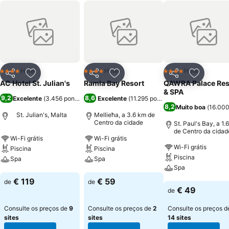
Hotel
Hotel
Hotel
4 Estrelas
4 Estrelas
4 Estrelas
Partilhar
Adicionar aos favoritos
Partilhar
Adicionar aos favoritos
Partilhar
Adicionar
AC Hotel St. Julian's
Ramla Bay Resort
QAWRA Palace Res
& SPA
9,2
8,6
Excelente
(
3.456 pontuações
)
Excelente
(
11.295 pontuações
)
8,2
Muito boa
(
16.000
St. Julian's, Malta
Mellieħa, a 3.6 km de
Centro da cidade
St. Paul's Bay, a 1.
de Centro da cidad
Wi-Fi grátis
Wi-Fi grátis
Wi-Fi grátis
Piscina
Piscina
Piscina
Spa
Spa
Spa
Ver preços
Ver preços
€ 119
€ 59
de
de
Ver preços
€ 49
de
Consulte os preços de
9
Consulte os preços de
2
Consulte os preços d
sites
sites
14 sites