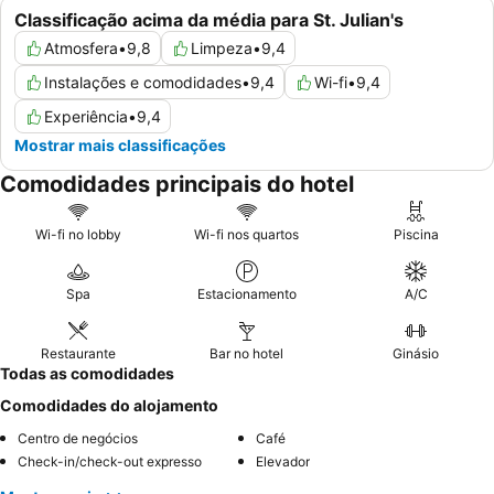
Classificação acima da média para St. Julian's
Atmosfera
•
9,8
Limpeza
•
9,4
Instalações e comodidades
•
9,4
Wi-fi
•
9,4
Experiência
•
9,4
Mostrar mais classificações
Comodidades principais do hotel
Wi-fi no lobby
Wi-fi nos quartos
Piscina
Spa
Estacionamento
A/C
Restaurante
Bar no hotel
Ginásio
Todas as comodidades
Comodidades do alojamento
Centro de negócios
Café
Check-in/check-out expresso
Elevador