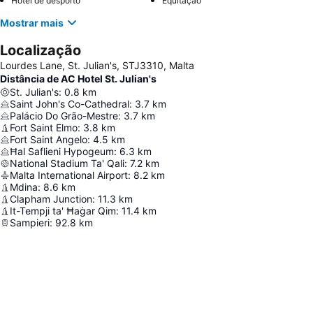
Hotel de desporto
Equitação
Mostrar mais
Localização
Lourdes Lane, St. Julian's, STJ3310, Malta
Distância de AC Hotel St. Julian's
St. Julian's
:
0.8
km
Saint John's Co-Cathedral
:
3.7
km
Palácio Do Grão-Mestre
:
3.7
km
Fort Saint Elmo
:
3.8
km
Fort Saint Angelo
:
4.5
km
Ħal Saflieni Hypogeum
:
6.3
km
National Stadium Ta' Qali
:
7.2
km
Malta International Airport
:
8.2
km
Mdina
:
8.6
km
Clapham Junction
:
11.3
km
It-Tempji ta' Ħaġar Qim
:
11.4
km
Sampieri
:
92.8
km