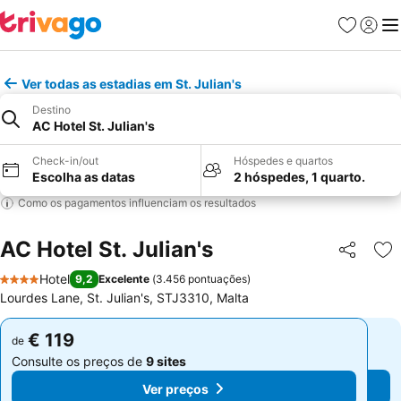
Favoritos
Iniciar
Me
Ver todas as estadias em St. Julian's
Destino
AC Hotel St. Julian's
Check-in/out
Hóspedes e quartos
Escolha as datas
2 hóspedes, 1 quarto.
Como os pagamentos influenciam os resultados
AC Hotel St. Julian's
Partilhar
Ad
Hotel
9,2
Excelente
(
3.456 pontuações
)
4 Estrelas
Lourdes Lane, St. Julian's, STJ3310, Malta
€ 119
€ 119
de
de
Consulte os preços de
9 sites
Consulte os preços de
9 sites
Ver preços
Ver preços