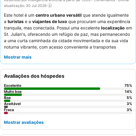
atualização: 30 Jul 2026
Este hotel é um
centro urbano versátil
que atende igualmente
a
turistas
e a
viajantes de luxo
que procuram uma experiência
tranquila, mas conectada. Possui uma excelente
localização
em
St. Julian's, oferecendo um refúgio de paz, mas permanecendo
a uma curta caminhada da cidade movimentada e da sua vida
noturna vibrante, com acesso conveniente a transportes
públicos e estacionamento subterrâneo gratuito. A propriedade
Mostrar mais
dispõe de uma vasta gama de instalações, incluindo uma
piscina no último piso
com vistas panorâmicas e uma tranquila
piscina interior
, juntamente com um ginásio bem equipado. Os
Avaliações dos hóspedes
hóspedes elogiam consistentemente os funcionários atenciosos
e profissionais, com destaques que incluem um
buffet de
Excelente
75
%
pequeno-almoço
extenso e variado e comida deliciosa e de
Muito boa
14
%
alta qualidade no AC Lounge e no restaurante do hotel. Para
Boa
5
%
Aceitável
3
%
uma estadia mais tranquila, escolha um quarto virado para o
Fraca
3
%
jardim.
Mostrar avaliações