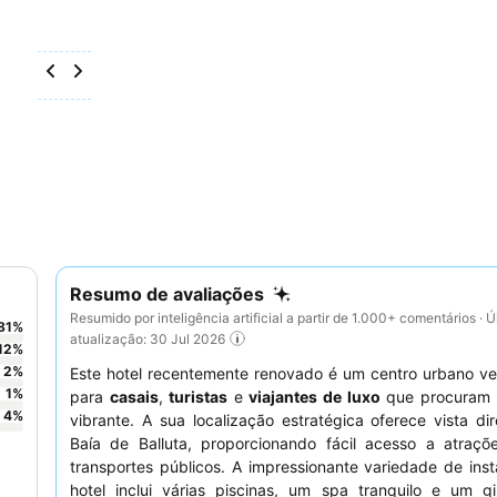
Resumo de avaliações
Resumido por inteligência artificial a partir de 1.000+ comentários · Ú
81
%
atualização: 30 Jul 2026
12
%
2
%
Este hotel recentemente renovado é um centro urbano vers
1
%
para
casais
,
turistas
e
viajantes de luxo
que procuram 
4
%
vibrante. A sua localização estratégica oferece vista di
Baía de Balluta, proporcionando fácil acesso a atraçõe
transportes públicos. A impressionante variedade de ins
hotel inclui várias piscinas, um spa tranquilo e um g