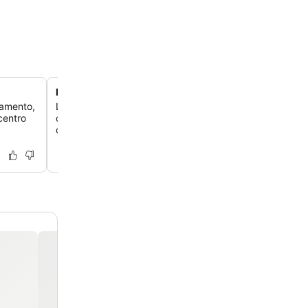
Localização privilegiada na orla marítima
tamento,
Localizado diretamente na tranquila orla marítima da Baí
centro
oferecendo acesso imediato a vistas pitorescas e uma c
caminhada até St. Julian's e Sliema.