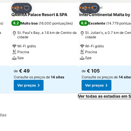
itos
Adicionar aos favoritos
Adicionar aos fav
Hotel
Hotel
4 Estrelas
5 Estrelas
Partilhar
Partilhar
QAWRA Palace Resort & SPA
InterContinental Malta by
8,2
8,6
es
)
Muito boa
(
16.000 pontuações
)
Excelente
(
14.779 pontu
a
St. Paul's Bay, a 1.6 km de Centro da
St. Julian's, a 0.7 km de Ce
cidade
cidade
Wi-Fi grátis
Wi-Fi grátis
Piscina
Piscina
Spa
Spa
Ver preços
Ver preços
€ 49
€ 105
de
de
Consulte os preços de
14 sites
Consulte os preços de
14 site
Ver preços
Ver preços
Ver todas as estadias em St
dias