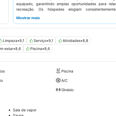
equipado, garantindo amplas oportunidades para rel
recreação. Os hóspedes elogiam consistenteme
excecionalmente simpático e atencioso, sendo o exten
Mostrar mais
pequeno-almoço
e o exclusivo
M Club lounge
d
particulares. Para uma experiência aprimorada, conside
um quarto com
varanda
para desfrutar de agradáveis vi
baía.
Limpeza
•
9,1
Serviço
•
9,1
Atividades
•
8,8
m-estar
•
8,6
Piscina
•
8,6
tos
Piscina
to
A/C
Ginásio
Sala de vapor
Sauna