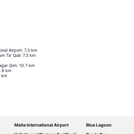
onal Airport
:
7.3
km
um Ta' Qali
:
7.3
km
Ħaġar Qim
:
10.7
km
.9
km
km
Ampliar mapa
Malta International Airport
Blue Lagoon