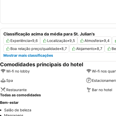
Classificação acima da média para St. Julian's
Experiência
•
9,6
Localização
•
9,5
Atmosfera
•
9,4
Boa relação preço/qualidade
•
8,7
Alojamento
•
8,7
Be
Mostrar mais classificações
Comodidades principais do hotel
Wi-fi no lobby
Wi-fi nos quar
Spa
Estacionamen
Restaurante
Bar no hotel
Todas as comodidades
Bem-estar
Salão de beleza
Massagens