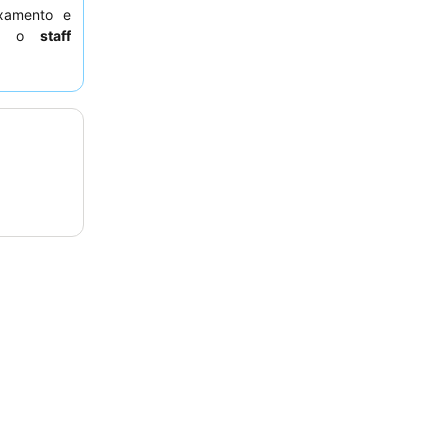
axamento e
nte o
staff
so
buffet de
estaques
re reservar
stas para a