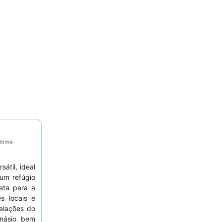
ltima
átil, ideal
um refúgio
reta para a
s locais e
talações do
inásio bem