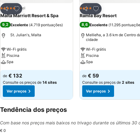
Adicionar aos favoritos
Adicionar aos favor
Hotel
Hotel
5 Estrelas
4 Estrelas
Partilhar
Partilhar
Malta Marriott Resort & Spa
Ramla Bay Resort
9,2
8,6
Excelente
(
4.719 pontuações
)
Excelente
(
11.295 pontuaçõ
St. Julian's, Malta
Mellieħa, a 3.6 km de Centro d
cidade
Wi-Fi grátis
Wi-Fi grátis
Piscina
Piscina
Spa
Spa
Ver preços
Ver preços
€ 132
€ 59
de
de
Consulte os preços de
14 sites
Consulte os preços de
2 sites
Ver preços
Ver preços
Tendência dos preços
Com base nos preços mais baixos no trivago durante os últimos 30 
€ 0