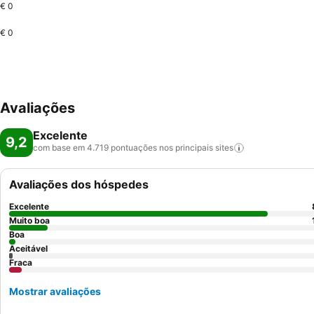
€ 0
€ 0
Avaliações
Excelente
9,2
com base em 4.719 pontuações nos principais
sites
Avaliações dos hóspedes
Excelente
Muito boa
Boa
Aceitável
Fraca
Mostrar avaliações