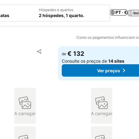
Hóspedes e quartos
PT · €
In
datas
2 hóspedes, 1 quarto.
Como os pagamentos influenciam os
Adicionar aos favoritos
€ 132
de
Partilhar
Consulte os preços de
14 sites
Ver preços
A carregar
A carregar