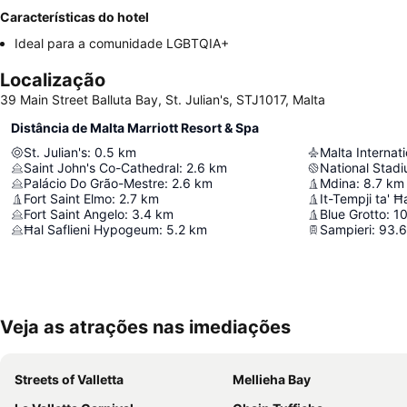
Características do hotel
Ideal para a comunidade LGBTQIA+
Localização
39 Main Street Balluta Bay, St. Julian's, STJ1017, Malta
Distância de Malta Marriott Resort & Spa
St. Julian's
:
0.5
km
Malta Internati
Saint John's Co-Cathedral
:
2.6
km
National Stadi
Palácio Do Grão-Mestre
:
2.6
km
Mdina
:
8.7
km
Fort Saint Elmo
:
2.7
km
It-Tempji ta' 
Fort Saint Angelo
:
3.4
km
Blue Grotto
:
10
Ħal Saflieni Hypogeum
:
5.2
km
Sampieri
:
93.6
Veja as atrações nas imediações
Streets of Valletta
Mellieha Bay