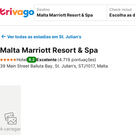
Destino
Check-in/out
Escolha as 
Ver todas as estadias em St. Julian's
Malta Marriott Resort & Spa
Hotel
Excelente
(
4.719 pontuações
)
9,2
5 Estrelas
39 Main Street Balluta Bay, St. Julian's, STJ1017, Malta
A carregar