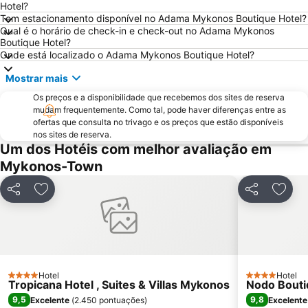
Chryssi Akti
Marco Polo
Hotel?
Tem estacionamento disponível no Adama Mykonos Boutique Hotel?
1. Antanaklasis Music Festival Mykonos
Agrari
Qual é o horário de check-in e check-out no Adama Mykonos
Chalandriani
Panagia Filotitisa
Boutique Hotel?
Onde está localizado o Adama Mykonos Boutique Hotel?
Kastraki
Mostrar mais
Os preços e a disponibilidade que recebemos dos sites de reserva
mudam frequentemente. Como tal, pode haver diferenças entre as
ofertas que consulta no trivago e os preços que estão disponíveis
nos sites de reserva.
Um dos Hotéis com melhor avaliação em
Mykonos-Town
Partilhar
Adicionar aos favoritos
Partilhar
Adici
Hotel
Hotel
4 Estrelas
4 Estrelas
Tropicana Hotel , Suites & Villas Mykonos
Nodo Bouti
9,5
9,8
Excelente
(
2.450 pontuações
)
Excelente