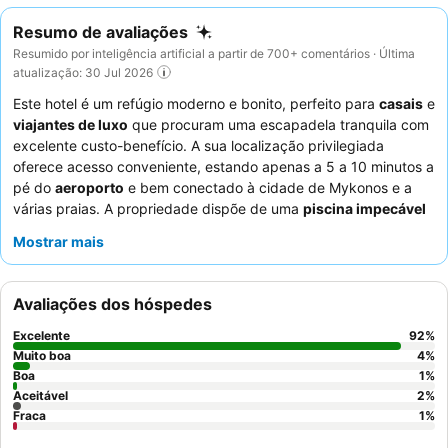
Resumo de avaliações
Resumido por inteligência artificial a partir de 700+ comentários · Última
atualização: 30 Jul 2026
Este hotel é um refúgio moderno e bonito, perfeito para
casais
e
viajantes de luxo
que procuram uma escapadela tranquila com
excelente custo-benefício. A sua localização privilegiada
oferece acesso conveniente, estando apenas a 5 a 10 minutos a
pé do
aeroporto
e bem conectado à cidade de Mykonos e a
várias praias. A propriedade dispõe de uma
piscina impecável
e um
spa luxuoso
, com muitos quartos a ostentar jacuzzis
Mostrar mais
privados para o máximo relaxamento. Os hóspedes elogiam
consistentemente os
funcionários simpáticos e prestativos
e o
delicioso e variado
pequeno-almoço
com opções feitas na
Avaliações dos hóspedes
hora. Para uma experiência aprimorada, considere reservar um
quarto com um
terraço encantador
ou jardim privado.
Excelente
92
%
Muito boa
4
%
Boa
1
%
Aceitável
2
%
Fraca
1
%