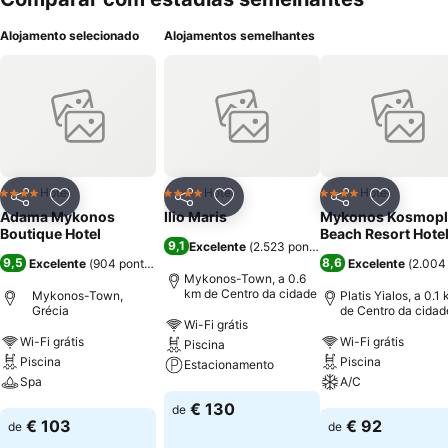
Alojamento selecionado
Alojamentos semelhantes
Hotel
Hotel
Hotel
4 Estrelas
4 Estrelas
4 Estrelas
Partilhar
Adicionar aos favoritos
Partilhar
Adicionar aos favoritos
Partilhar
Adicionar
Adama Mykonos
Ilio Maris
Mykonos Kosmopl
Boutique Hotel
Beach Resort Hote
9,1
Excelente
(
2.523 pontuações
)
9,5
8,6
Excelente
(
904 pontuações
)
Excelente
(
2.004
Mykonos-Town, a 0.6
km de Centro da cidade
Mykonos-Town,
Platis Yialos, a 0.1
Grécia
de Centro da cidad
Wi-Fi grátis
Wi-Fi grátis
Wi-Fi grátis
Piscina
Piscina
Piscina
Estacionamento
Spa
A/C
Ver preços
€ 130
de
Ver preços
Ver preços
€ 103
€ 92
de
de