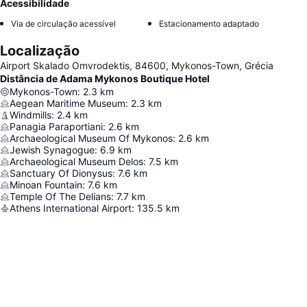
Acessibilidade
Via de circulação acessível
Estacionamento adaptado
Localização
Airport Skalado Omvrodektis, 84600, Mykonos-Town, Grécia
Distância de Adama Mykonos Boutique Hotel
Mykonos-Town
:
2.3
km
Aegean Maritime Museum
:
2.3
km
Windmills
:
2.4
km
Panagia Paraportiani
:
2.6
km
Archaeological Museum Of Mykonos
:
2.6
km
Jewish Synagogue
:
6.9
km
Archaeological Museum Delos
:
7.5
km
Sanctuary Of Dionysus
:
7.6
km
Minoan Fountain
:
7.6
km
Temple Of The Delians
:
7.7
km
Athens International Airport
:
135.5
km