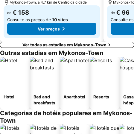
Mykonos-Town, a 4.7 km de Centro da cidade
Mykonos-Tow
€ 158
€ 96
de
de
Consulte os preços de
10 sites
Consulte o
Ver preços
Ver todas as estadias em Mykonos-Town
Outras estadias em Mykonos-Town
Hotel
Bed and
Aparthotel
Resorts
Casa
breakfasts
hósp
Categorias de hotéis populares em Mykonos-
Town