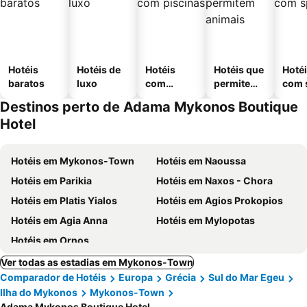
Hotéis
Hotéis de
Hotéis
Hotéis que
Hoté
baratos
luxo
com
permitem
com 
piscinas
animais
Destinos perto de Adama Mykonos Boutique
Hotel
Hotéis em Mykonos-Town
Hotéis em Naoussa
Hotéis em Parikia
Hotéis em Naxos - Chora
Hotéis em Platis Yialos
Hotéis em Agios Prokopios
Hotéis em Agia Anna
Hotéis em Mylopotas
Hotéis em Ornos
Ver todas as estadias em Mykonos-Town
Comparador de Hotéis
Europa
Grécia
Sul do Mar Egeu
Ilha do Mykonos
Mykonos-Town
Adama Mykonos Boutique Hotel