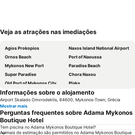
Veja as atrações nas imediações
Ampliar mapa
Agios Prokopios
Naxos Island National Airport
Ornos Beach
Port of Naoussa
Mykonos New Port
Paradise Beach
Super Paradise
Chora Naxou
Old Port of Mykonos City
Plaka
Informações sobre o alojamento
Glyfada
Kalo Livadi
Airport Skalado Omvrodektis, 84600, Mykonos-Town, Grécia
Mykonos Island National Airport
Psarou Beach
Mostrar mais
Paranga Beach
Syros Port
Perguntas frequentes sobre Adama Mykonos
Punda Beach Club
Traditional Settlement of Mykonos
Boutique Hotel
Elia
Agia Thalassa
Tem piscina no Adama Mykonos Boutique Hotel?
Animais de estimação são permitidos no Adama Mykonos Boutique