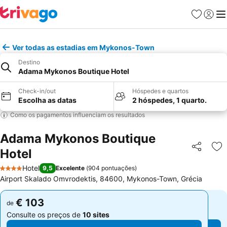
Favoritos
Iniciar
Me
Ver todas as estadias em Mykonos-Town
Destino
Adama Mykonos Boutique Hotel
Check-in/out
Hóspedes e quartos
Escolha as datas
2 hóspedes, 1 quarto.
Como os pagamentos influenciam os resultados
Adama Mykonos Boutique
Hotel
Partilhar
Ad
Hotel
9,5
Excelente
(
904 pontuações
)
4 Estrelas
Airport Skalado Omvrodektis, 84600, Mykonos-Town, Grécia
€ 103
€ 103
de
de
Consulte os preços de
10 sites
Consulte os preços de
10 sites