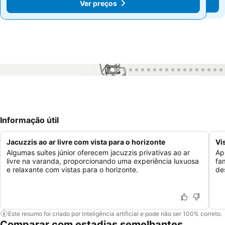
Ver preços
Ver preços
1 / 99
Informação útil
Jacuzzis ao ar livre com vista para o horizonte
Vi
Algumas suítes júnior oferecem jacuzzis privativas ao ar
Ap
livre na varanda, proporcionando uma experiência luxuosa
fa
e relaxante com vistas para o horizonte.
de
Este resumo foi criado por inteligência artificial e pode não ser 100% correto.
Comparar com estadias semelhantes