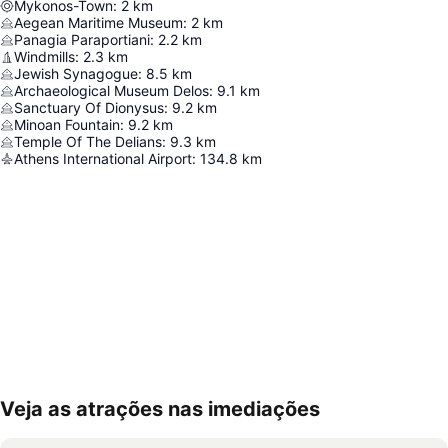
Mykonos-Town
:
2
km
Aegean Maritime Museum
:
2
km
Panagia Paraportiani
:
2.2
km
Windmills
:
2.3
km
Jewish Synagogue
:
8.5
km
Archaeological Museum Delos
:
9.1
km
Sanctuary Of Dionysus
:
9.2
km
Minoan Fountain
:
9.2
km
Temple Of The Delians
:
9.3
km
Athens International Airport
:
134.8
km
Veja as atrações nas imediações
Ampliar mapa