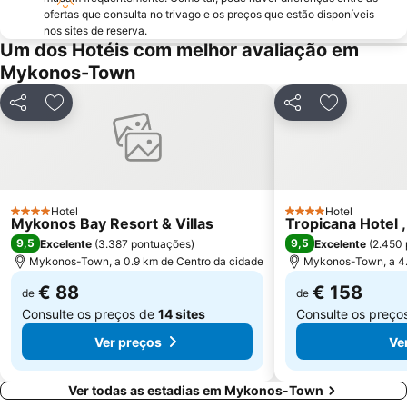
ofertas que consulta no trivago e os preços que estão disponíveis
nos sites de reserva.
Um dos Hotéis com melhor avaliação em
Mykonos-Town
Partilhar
Adicionar aos favoritos
Partilhar
Adicionar a
Hotel
Hotel
4 Estrelas
4 Estrelas
Mykonos Bay Resort & Villas
Tropicana Hotel ,
9,5
9,5
Excelente
(
3.387 pontuações
)
Excelente
(
2.450
Mykonos-Town, a 0.9 km de Centro da cidade
Mykonos-Town, a 4.
€ 88
€ 158
de
de
Consulte os preços de
14 sites
Consulte os preço
Ver preços
Ve
Ver todas as estadias em Mykonos-Town