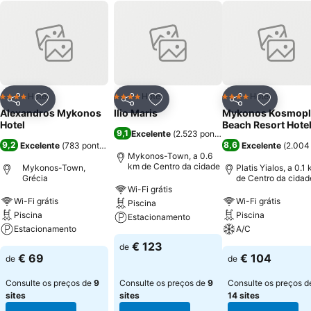
Hotel
Hotel
Hotel
4 Estrelas
4 Estrelas
4 Estrelas
Partilhar
Adicionar aos favoritos
Partilhar
Adicionar aos favoritos
Partilhar
Adicionar
Alexandros Mykonos
Ilio Maris
Mykonos Kosmopl
Hotel
Beach Resort Hote
9,1
Excelente
(
2.523 pontuações
)
9,2
8,6
Excelente
(
783 pontuações
)
Excelente
(
2.004
Mykonos-Town, a 0.6
km de Centro da cidade
Mykonos-Town,
Platis Yialos, a 0.1
Grécia
de Centro da cidad
Wi-Fi grátis
Wi-Fi grátis
Wi-Fi grátis
Piscina
Piscina
Piscina
Estacionamento
Estacionamento
A/C
€ 123
de
€ 69
€ 104
de
de
Consulte os preços de
9
Consulte os preços de
9
Consulte os preços d
sites
sites
14 sites