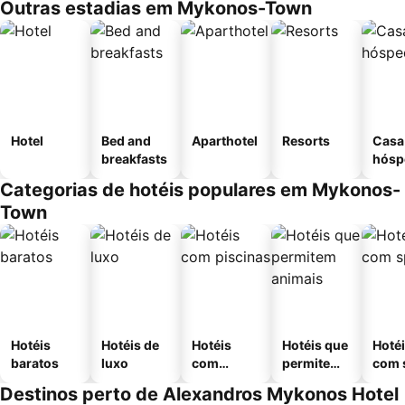
Outras estadias em Mykonos-Town
Hotel
Bed and
Aparthotel
Resorts
Casa
breakfasts
hósp
Categorias de hotéis populares em Mykonos-
Town
Hotéis
Hotéis de
Hotéis
Hotéis que
Hoté
baratos
luxo
com
permitem
com 
piscinas
animais
Destinos perto de Alexandros Mykonos Hotel