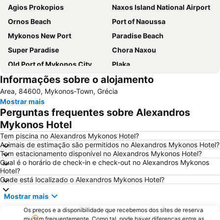
Agios Prokopios
Naxos Island National Airport
Ornos Beach
Port of Naoussa
Mykonos New Port
Paradise Beach
Super Paradise
Chora Naxou
Old Port of Mykonos City
Plaka
Informações sobre o alojamento
Kalo Livadi
Mykonos Island National Airport
Area, 84600, Mykonos-Town, Grécia
Psarou Beach
Paranga Beach
Mostrar mais
Syros Port
Traditional Settlement of Mykonos
Perguntas frequentes sobre Alexandros
Elia
Agia Thalassa
Mykonos Hotel
Mylos
1. Antanaklasis Music Festival Mykonos
Tem piscina no Alexandros Mykonos Hotel?
Animais de estimação são permitidos no Alexandros Mykonos Hotel?
Marco Polo
Agrari
Tem estacionamento disponível no Alexandros Mykonos Hotel?
Qual é o horário de check-in e check-out no Alexandros Mykonos
Chalandriani
Panagia Filotitisa
Hotel?
Onde está localizado o Alexandros Mykonos Hotel?
Mostrar mais
Os preços e a disponibilidade que recebemos dos sites de reserva
mudam frequentemente. Como tal, pode haver diferenças entre as