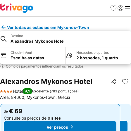
Favoritos
Iniciar
Me
Ver todas as estadias em Mykonos-Town
Destino
Alexandros Mykonos Hotel
Check-in/out
Hóspedes e quartos
Escolha as datas
2 hóspedes, 1 quarto.
Como os pagamentos influenciam os resultados
Alexandros Mykonos Hotel
Partilhar
Ad
Hotel
9,2
Excelente
(
783 pontuações
)
4 Estrelas
Area, 84600, Mykonos-Town, Grécia
€ 69
€ 69
de
de
Consulte os preços de
9 sites
Consulte os preços de
9 sites
Ver preços
Ver preços