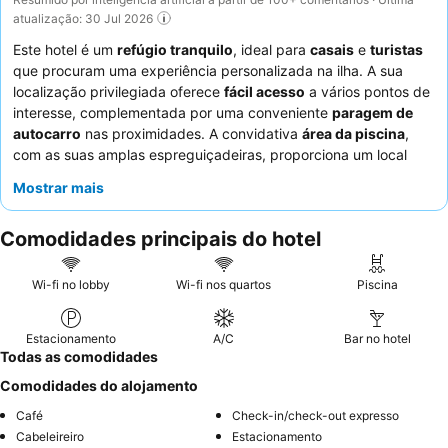
atualização: 30 Jul 2026
Este hotel é um
refúgio tranquilo
, ideal para
casais
e
turistas
que procuram uma experiência personalizada na ilha. A sua
localização privilegiada oferece
fácil acesso
a vários pontos de
interesse, complementada por uma conveniente
paragem de
autocarro
nas proximidades. A convidativa
área da piscina
,
com as suas amplas espreguiçadeiras, proporciona um local
perfeito para relaxar. Os hóspedes elogiam consistentemente os
Mostrar mais
funcionários atenciosos e amáveis
e o delicioso e variado
buffet de pequeno-almoço
. Para uma estadia verdadeiramente
Comodidades principais do hotel
confortável, considere solicitar um quarto com um design
moderno para um conforto ideal.
Wi-fi no lobby
Wi-fi nos quartos
Piscina
Estacionamento
A/C
Bar no hotel
Todas as comodidades
Comodidades do alojamento
Café
Check-in/check-out expresso
Cabeleireiro
Estacionamento