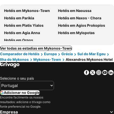
Hotéis em Mykonos-Town
Hotéis em Naoussa
Hotéis em Parikia
Hotéis em Naxos - Chora
Hotéis em Platis Yialos
Hotéis em Agios Prokopios
Hotéis em Agia Anna
Hotéis em Mylopotas
Hotéis em Ornos
Ver todas as estadias em Mykonos-Town
Comparador de Hotéis
Europa
Grécia
Sul do Mar Egeu
Ilha do Mykonos
Mykonos-Town
Alexandros Mykonos Hotel
Facebook
Twitter
Insta
Yo
Selecione o seu país
Adicionar no Google
Encontre facilmente os nossos
resultados: adicione o trivago como
fonte preferencial no Google.
Empresa