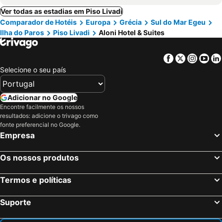
Ver todas as estadias em Piso Livadi
Comparador de Hotéis
Europa
Grécia
Sul do Mar Egeu
Ilha do Paros
Piso Livadi
Aloni Hotel & Suites
Facebook
Twitter
Insta
Yo
Selecione o seu país
Adicionar no Google
Encontre facilmente os nossos
resultados: adicione o trivago como
fonte preferencial no Google.
Empresa
Os nossos produtos
Termos e políticas
Suporte