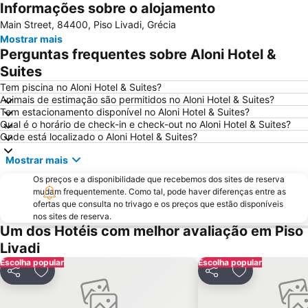
Informações sobre o alojamento
Old Port of Mykonos City
Glyfada
Main Street, 84400, Piso Livadi, Grécia
Lazarou beach
Platys Gyalos
Mostrar mais
Kalo Livadi
Punda Beach Club
Perguntas frequentes sobre Aloni Hotel &
Psaraliki
Mylopotas Beach
Suites
Paranga Beach
Psarou Beach
Tem piscina no Aloni Hotel & Suites?
Animais de estimação são permitidos no Aloni Hotel & Suites?
Mykonos Island National Airport
Chryssi Akti
Tem estacionamento disponível no Aloni Hotel & Suites?
Qual é o horário de check-in e check-out no Aloni Hotel & Suites?
Elia
Traditional Settlement of Mykonos
Onde está localizado o Aloni Hotel & Suites?
Kastraki
Panagia Filotitisa
Mostrar mais
Agrari
Marco Polo
Os preços e a disponibilidade que recebemos dos sites de reserva
1. Antanaklasis Music Festival Mykonos
mudam frequentemente. Como tal, pode haver diferenças entre as
ofertas que consulta no trivago e os preços que estão disponíveis
nos sites de reserva.
Um dos Hotéis com melhor avaliação em Piso
Livadi
Escolha popular
Escolha popular
Partilhar
Adicionar aos favoritos
Partilhar
Adicionar aos