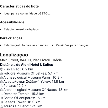
Características do hotel
Ideal para a comunidade LGBTQIA+
Acessibilidade
Estacionamento adaptado
Para crianças
Estadia gratuita para as crianças
Refeições para crianças
Localização
Main Street, 84400, Piso Livadi, Grécia
Distância de Aloni Hotel & Suites
Piso Livadi
:
0.2
km
Folklore Museum Of Lefkes
:
5.1
km
Archaeological Museum Paros
:
10.8
km
Αρχαιολογική Συλλογή Υρίων
:
11.8
km
Portara
:
12.9
km
Archaeological Museum Of Naxos
:
13
km
Demeter Temple
:
15.3
km
Castle Of Antiparos
:
16
km
Bazeos Tower
:
16.9
km
Kouros Of Flerio
:
17.9
km