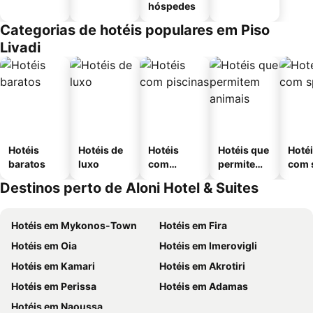
hóspedes
Categorias de hotéis populares em Piso
Livadi
Hotéis
Hotéis de
Hotéis
Hotéis que
Hoté
baratos
luxo
com
permitem
com 
piscinas
animais
Destinos perto de Aloni Hotel & Suites
Hotéis em Mykonos-Town
Hotéis em Fira
Hotéis em Oia
Hotéis em Imerovigli
Hotéis em Kamari
Hotéis em Akrotiri
Hotéis em Perissa
Hotéis em Adamas
Hotéis em Naoussa