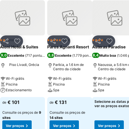
Hotel
Hotel
Hotel
2 Estrelas
5 Estrelas
4 Estrelas
Partilhar
Adicionar aos favoritos
Partilhar
Adicionar aos favoritos
Partilhar
Adicionar
Aloni Hotel & Suites
Paros Agnanti Resort
Asteras Paradise
9,0
8,8
8,4
Excelente
(
717 pontuações
)
Excelente
(
1.779 pontuações
Muito boa
)
(
1.046 
Piso Livadi, Grécia
Parikia, a 1.6 km de
Naoussa, a 5.6 km 
Centro da cidade
Centro da cidade
Wi-Fi grátis
Wi-Fi grátis
Wi-Fi grátis
Piscina
Piscina
Piscina
Estacionamento
Spa
Spa
€ 101
€ 131
Selecione as datas 
de
de
ver os preços exatos
Consulte os preços de
9
Consulte os preços de
sites
14 sites
Ver preços
Ver preços
Ver preços