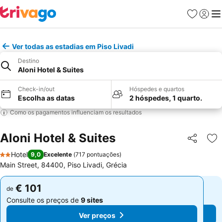
Favoritos
Iniciar
Me
Ver todas as estadias em Piso Livadi
Destino
Aloni Hotel & Suites
Check-in/out
Hóspedes e quartos
Escolha as datas
2 hóspedes, 1 quarto.
Como os pagamentos influenciam os resultados
Aloni Hotel & Suites
Partilhar
Ad
Hotel
9,0
Excelente
(
717 pontuações
)
2 Estrelas
Main Street, 84400, Piso Livadi, Grécia
€ 101
€ 101
de
de
Consulte os preços de
9 sites
Consulte os preços de
9 sites
Ver preços
Ver preços