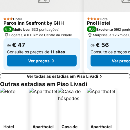
Hotel
Hotel
3 Estrelas
4 Estrelas
Paros Inn Seafront by GHH
Pnoi Hotel
8,3
9,0
Muito boa
(
633 pontuações
)
Excelente
(
662 pont
Logaras, a 0.0 km de Centro da cidade
Marpissa, a 1.2 km de 
€ 47
€ 56
de
de
Consulte os preços de
11 sites
Consulte os preços 
Ver preços
Ver preç
Ver todas as estadias em Piso Livadi
Outras estadias em Piso Livadi
Hotel
Aparthotel
Casa de
Aparthotel