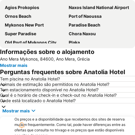
Agios Prokopios
Naxos Island National Airport
Ornos Beach
Port of Naoussa
Mykonos New Port
Paradise Beach
Super Paradise
Chora Naxou
Old Port of Mykonos City
Plaka
Informações sobre o alojamento
Kalo Livadi
Mykonos Island National Airport
Ano Mera Μykonos, 84600, Ano Mera, Grécia
Paranga Beach
Psarou Beach
Mostrar mais
Syros Port
Elia
Perguntas frequentes sobre Anatolia Hotel
Traditional Settlement of Mykonos
Agia Thalassa
Tem piscina no Anatolia Hotel?
Animais de estimação são permitidos no Anatolia Hotel?
Agrari
Marco Polo
Tem estacionamento disponível no Anatolia Hotel?
1. Antanaklasis Music Festival Mykonos
Chalandriani
Qual é o horário de check-in e check-out no Anatolia Hotel?
Onde está localizado o Anatolia Hotel?
Panagia Filotitisa
Kastraki
Mostrar mais
Os preços e a disponibilidade que recebemos dos sites de reserva
mudam frequentemente. Como tal, pode haver diferenças entre as
ofertas que consulta no trivago e os preços que estão disponíveis