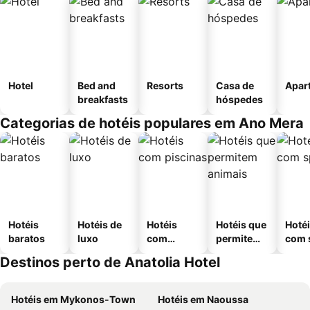
Hotel
Bed and
Resorts
Casa de
Apar
breakfasts
hóspedes
Categorias de hotéis populares em Ano Mera
Hotéis
Hotéis de
Hotéis
Hotéis que
Hoté
baratos
luxo
com
permitem
com 
piscinas
animais
Destinos perto de Anatolia Hotel
Hotéis em Mykonos-Town
Hotéis em Naoussa