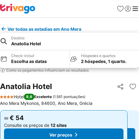
Favoritos
Iniciar
Me
Ver todas as estadias em Ano Mera
Destino
Anatolia Hotel
Check-in/out
Hóspedes e quartos
Escolha as datas
2 hóspedes, 1 quarto.
Como os pagamentos influenciam os resultados
Anatolia Hotel
Partilhar
Ad
Hotel
8,6
Excelente
(
1.561 pontuações
)
4 Estrelas
Ano Mera Μykonos, 84600, Ano Mera, Grécia
€ 54
€ 54
de
de
Consulte os preços de
12 sites
Consulte os preços de
12 sites
Ver preços
Ver preços