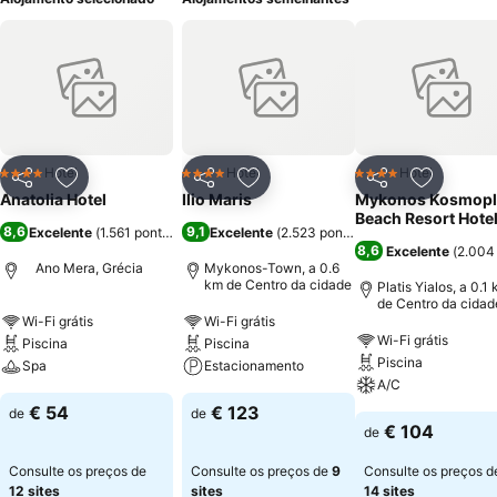
Hotel
Hotel
Hotel
4 Estrelas
4 Estrelas
4 Estrelas
Partilhar
Adicionar aos favoritos
Partilhar
Adicionar aos favoritos
Partilhar
Adicionar
Anatolia Hotel
Ilio Maris
Mykonos Kosmopl
Beach Resort Hote
8,6
9,1
Excelente
(
1.561 pontuações
)
Excelente
(
2.523 pontuações
)
8,6
Excelente
(
2.004
Ano Mera, Grécia
Mykonos-Town, a 0.6
km de Centro da cidade
Platis Yialos, a 0.1
de Centro da cidad
Wi-Fi grátis
Wi-Fi grátis
Wi-Fi grátis
Piscina
Piscina
Piscina
Spa
Estacionamento
A/C
€ 54
€ 123
de
de
€ 104
de
Consulte os preços de
Consulte os preços de
9
Consulte os preços d
12 sites
sites
14 sites