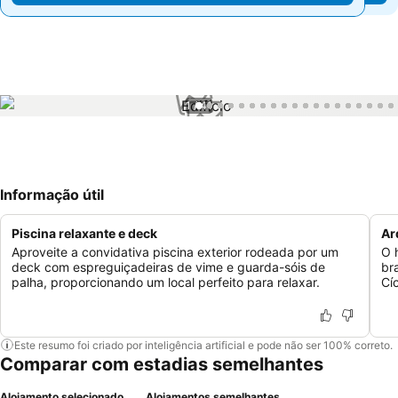
1 / 41
Informação útil
Piscina relaxante e deck
Ar
Aproveite a convidativa piscina exterior rodeada por um
O 
deck com espreguiçadeiras de vime e guarda-sóis de
bra
palha, proporcionando um local perfeito para relaxar.
Cí
Este resumo foi criado por inteligência artificial e pode não ser 100% correto.
Comparar com estadias semelhantes
Alojamento selecionado
Alojamentos semelhantes