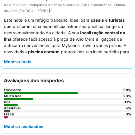
Resumido por inteligência artificial a partir de 500+ comentários · Última
atualização: 30 Jul 2026
Este hotel é um refúgio tranquilo, ideal para
casais
e
turistas
que procuram uma experiência mikoniana pacífica, longe do
centro movimentado da cidade. A sua
localização central na
ilha
oferece fácil acesso à praça de Ano Mera e ligações de
autocarro convenientes para Mykonos Town e várias praias. A
convidativa
piscina comum
proporciona um local perfeito para
relaxar após um dia de exploração. Os hóspedes elogiam
Mostrar mais
consistentemente os
funcionários excecionais
e o
delicioso e
variado buffet de pequeno-almoço
. Para uma estadia mais
tranquila, considere pedir um quarto virado para o jardim.
Avaliações dos hóspedes
Excelente
58
%
Muito boa
23
%
Boa
11
%
Aceitável
5
%
Fraca
3
%
Mostrar avaliações