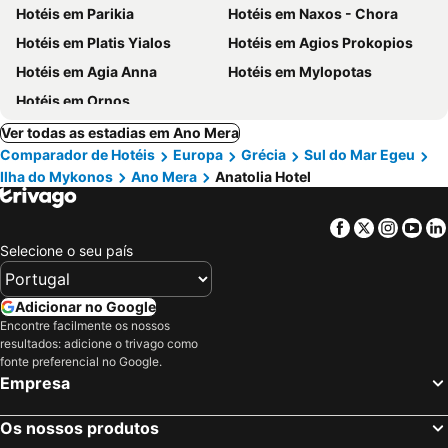
Hotéis em Parikia
Hotéis em Naxos - Chora
Hotéis em Platis Yialos
Hotéis em Agios Prokopios
Hotéis em Agia Anna
Hotéis em Mylopotas
Hotéis em Ornos
Ver todas as estadias em Ano Mera
Comparador de Hotéis
Europa
Grécia
Sul do Mar Egeu
Ilha do Mykonos
Ano Mera
Anatolia Hotel
Facebook
Twitter
Insta
Yo
Selecione o seu país
Adicionar no Google
Encontre facilmente os nossos
resultados: adicione o trivago como
fonte preferencial no Google.
Empresa
Os nossos produtos