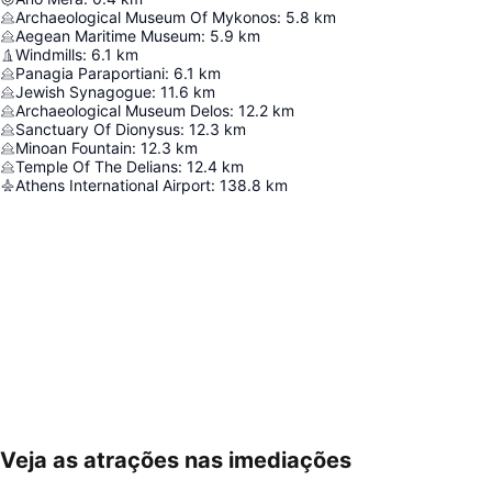
Archaeological Museum Of Mykonos
:
5.8
km
Aegean Maritime Museum
:
5.9
km
Windmills
:
6.1
km
Panagia Paraportiani
:
6.1
km
Jewish Synagogue
:
11.6
km
Archaeological Museum Delos
:
12.2
km
Sanctuary Of Dionysus
:
12.3
km
Minoan Fountain
:
12.3
km
Temple Of The Delians
:
12.4
km
Athens International Airport
:
138.8
km
Veja as atrações nas imediações
Ampliar mapa