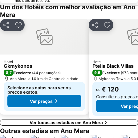
nos sites de reserva.
Um dos Hotéis com melhor avaliação em Ano
Mera
Partilhar
Adicionar aos favoritos
Partilhar
Adicionar aos
Hotel
Hotel
Gkmykonos
Ftelia Black Villas
8,7
9,5
Excelente
(
44 pontuações
)
Excelente
(
973 pont
Ano Mera, a 1.0 km de Centro da cidade
Mykonos-Town, a 5.0 
Selecione as datas para ver os
€ 120
de
preços exatos.
Consulte os preços 
Ver preços
Ver pre
Ver todas as estadias em Ano Mera
Outras estadias em Ano Mera