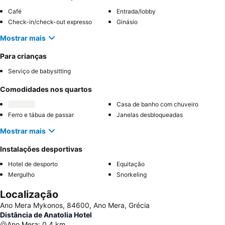
Café
Entrada/lobby
Check-in/check-out expresso
Ginásio
Mostrar mais
Para crianças
Serviço de babysitting
Comodidades nos quartos
Casa de banho com chuveiro
Ferro e tábua de passar
Janelas desbloqueadas
Mostrar mais
Instalações desportivas
Hotel de desporto
Equitação
Mergulho
Snorkeling
Localização
Ano Mera Μykonos, 84600, Ano Mera, Grécia
Distância de Anatolia Hotel
Ano Mera
:
0.4
km