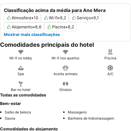
Classificação acima da média para Ano Mera
Atmosfera
•
10
Wi-fi
•
9,2
Serviço
•
9,1
Alojamento
•
8,6
Piscina
•
8,2
Mostrar mais classificações
Comodidades principais do hotel
Wi-fi no lobby
Wi-fi nos quartos
Piscina
Spa
Aceita animais
A/C
Bar no hotel
Ginásio
Todas as comodidades
Bem-estar
Salão de beleza
Massagens
Sauna
Banheira de hidromassagem
Comodidades do alojamento