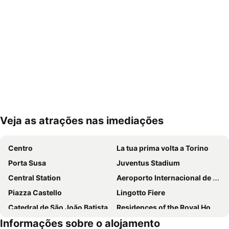
Veja as atrações nas imediações
Ampliar mapa
Centro
La tua prima volta a Torino
Porta Susa
Juventus Stadium
Central Station
Aeroporto Internacional de Turim
Piazza Castello
Lingotto Fiere
Catedral de São João Batista
Residences of the Royal House of Savoy
Informações sobre o alojamento
Santa Rita da Cascia
Pozzo Strada