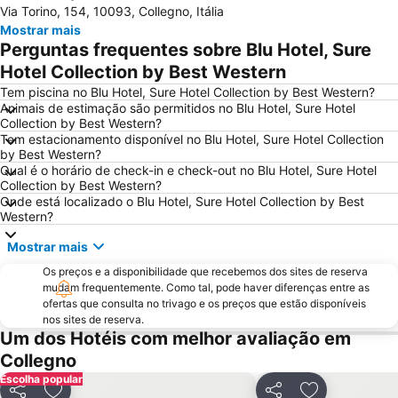
Via Torino, 154, 10093, Collegno, Itália
Olimpico
Palacio Real
Mostrar mais
Aurora
Torino Film Festival
Perguntas frequentes sobre Blu Hotel, Sure
Mole Antonelliana
San Paolo
Hotel Collection by Best Western
Università degli Studi di Torino
San Domenico
Tem piscina no Blu Hotel, Sure Hotel Collection by Best Western?
Animais de estimação são permitidos no Blu Hotel, Sure Hotel
Hafa Hammam
Reggia e parco di Venaria reale
Collection by Best Western?
Tem estacionamento disponível no Blu Hotel, Sure Hotel Collection
Ponte Vittorio Emanuele I
Vanchiglia
by Best Western?
Barriera di Milano
Qual é o horário de check-in e check-out no Blu Hotel, Sure Hotel
Collection by Best Western?
Onde está localizado o Blu Hotel, Sure Hotel Collection by Best
Western?
Mostrar mais
Os preços e a disponibilidade que recebemos dos sites de reserva
mudam frequentemente. Como tal, pode haver diferenças entre as
ofertas que consulta no trivago e os preços que estão disponíveis
nos sites de reserva.
Um dos Hotéis com melhor avaliação em
Collegno
Escolha popular