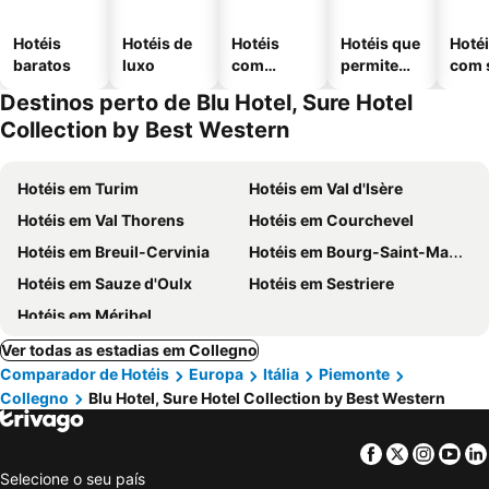
Hotéis
Hotéis de
Hotéis
Hotéis que
Hoté
baratos
luxo
com
permitem
com 
piscinas
animais
Destinos perto de Blu Hotel, Sure Hotel
Collection by Best Western
Hotéis em Turim
Hotéis em Val d'Isère
Hotéis em Val Thorens
Hotéis em Courchevel
Hotéis em Breuil-Cervinia
Hotéis em Bourg-Saint-Maurice
Hotéis em Sauze d'Oulx
Hotéis em Sestriere
Hotéis em Méribel
Ver todas as estadias em Collegno
Comparador de Hotéis
Europa
Itália
Piemonte
Collegno
Blu Hotel, Sure Hotel Collection by Best Western
Facebook
Twitter
Insta
Yo
Selecione o seu país