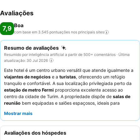
Avaliações
Boa
7,9
com base em 3.545 pontuações nos principais
sites
Resumo de avaliações
Resumido por inteligência artificial a partir de 500+ comentários · Última
atualização: 30 Jul 2026
Este hotel é um centro urbano versátil que atende igualmente a
viajantes de negócios
e a
turistas
, oferecendo um refúgio
tranquilo e confortável. A sua localização privilegiada perto da
estação de metro Fermi
proporciona excelente acesso ao
centro da cidade de Turim. A propriedade dispõe de
salas de
reunião
bem equipadas e salões espaçosos, ideais para
eventos ou encontros corporativos. Os hóspedes elogiam
Mostrar mais
consistentemente os
funcionários atenciosos e profissionais
e o variado buffet de pequeno-almoço, que inclui opções
veganas e sem glúten. Para uma experiência mais tranquila, os
Avaliações dos hóspedes
hóspedes devem solicitar um quarto virado para o jardim.