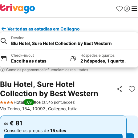
Favoritos
Iniciar
Me
Ver todas as estadias em Collegno
Destino
Blu Hotel, Sure Hotel Collection by Best Western
Check-in/out
Hóspedes e quartos
Escolha as datas
2 hóspedes, 1 quarto.
Como os pagamentos influenciam os resultados
Blu Hotel, Sure Hotel
Collection by Best Western
Partilhar
Ad
Hotel
7,9
Boa
(
3.545 pontuações
)
4 Estrelas
Via Torino, 154, 10093, Collegno, Itália
€ 81
€ 81
de
de
Consulte os preços de
15 sites
Consulte os preços de
15 sites