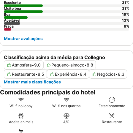
Excelente
31
%
Muito boa
31
%
Boa
19
%
Aceitável
13
%
Fraca
6
%
Mostrar avaliações
Classificação acima da média para Collegno
Atmosfera
•
9,0
Pequeno-almoço
•
8,8
Restaurante
•
8,5
Experiência
•
8,4
Negócios
•
8,3
Mostrar mais classificações
Comodidades principais do hotel
Wi-fi no lobby
Wi-fi nos quartos
Estacionamento
Aceita animais
A/C
Restaurante