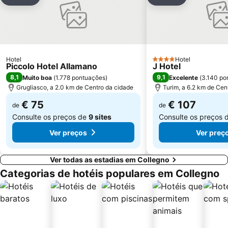
Partilhar
Adicionar aos favoritos
Partilhar
Adicionar aos
Hotel
Hotel
4 Estrelas
Piccolo Hotel Allamano
J Hotel
8,1
9,1
Muito boa
(
1.778 pontuações
)
Excelente
(
3.140 po
Grugliasco, a 2.0 km de Centro da cidade
Turim, a 6.2 km de Cen
€ 75
€ 107
de
de
Consulte os preços de
9 sites
Consulte os preços 
Ver preços
Ver preç
Ver todas as estadias em Collegno
Categorias de hotéis populares em Collegno