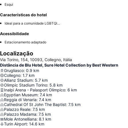
Esqui
Características do hotel
Ideal para a comunidade LGBTQIA+
Acessibilidade
Estacionamento adaptado
Localização
Via Torino, 154, 10093, Collegno, Itália
Distância de Blu Hotel, Sure Hotel Collection by Best Western
Grugliasco
:
0.9
km
Collegno
:
1.7
km
Allianz Stadium
:
5.7
km
Olimpic Stadium Torino
:
5.8
km
Inalpi Arena - Palasport Olimpico
:
6
km
Egyptian Museum
:
7.4
km
Reggia di Venaria
:
7.4
km
Cathedral Of St John The Baptist
:
7.5
km
Palazzo Reale
:
7.5
km
Palazzo Madama
:
7.5
km
Mole Antonelliana
:
8.1
km
Turin Airport
:
14.6
km