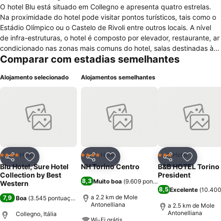
O hotel Blu está situado em Collegno e apresenta quatro estrelas.
Na proximidade do hotel pode visitar pontos turísticos, tais como o
Estádio Olímpico ou o Castelo de Rivoli entre outros locais. A nível
de infra-estruturas, o hotel é composto por elevador, restaurante, ar
condicionado nas zonas mais comuns do hotel, salas destinadas à
Comparar com estadias semelhantes
realização de reuniões e conferências, parque de estacionamento
seguro e gratuito e no inicio do hotel encontra televisão. Em relação
Alojamento selecionado
Alojamentos semelhantes
aos serviços presentes no hotel, para receber os seus hóspedes,
pode contar com serviços de lavandaria, serviço de quarto mas
com horários limitados, internet sem fios de alta velocidade, uma
equipa bem preparada para acolhê-lo, é um hotel destinado a
pessoas não fumadoras e oferece café da manhã aos seus
hóspedes. Os quartos de hotel são compostos por banheiro
privativo com chuveiro e banheira juntos, banheira de
hidromassagem e espelho, mesa de escritório, cofre, ar
Hotel
Hotel
Hotel
4 Estrelas
4 Estrelas
3 Estrelas
Partilhar
Adicionar aos favoritos
Partilhar
Adicionar aos favoritos
Partilhar
Adicionar
condicionado, estão aptos a receber pessoas que necessitam de
Blu Hotel, Sure Hotel
NH Torino Centro
B&B HOTEL Torino
cadeira de rodas e bebés com berços caso necessite.
Collection by Best
President
8,3
Muito boa
(
9.609 pontuações
)
Western
8,5
Excelente
(
10.400
a 2.2 km de Mole
7,9
Boa
(
3.545 pontuações
)
Antonelliana
a 2.5 km de Mole
Antonelliana
Collegno, Itália
Wi-Fi grátis