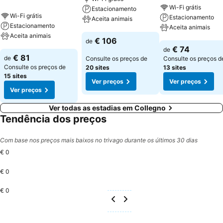
Wi-Fi grátis
Estacionamento
Wi-Fi grátis
Estacionamento
Aceita animais
Estacionamento
Aceita animais
Aceita animais
Ver preços
€ 106
de
Ver preços
€ 74
de
Ver preços
€ 81
de
Consulte os preços de
Consulte os preços d
Consulte os preços de
20 sites
13 sites
15 sites
Ver preços
Ver preços
Ver preços
Ver todas as estadias em Collegno
Tendência dos preços
Com base nos preços mais baixos no trivago durante os últimos 30 dias
€ 0
€ 0
€ 0