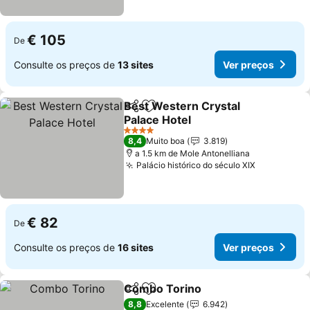
€ 105
De
Consulte os preços de
13 sites
Ver preços
Best Western Crystal
Partilhar
Adicionar aos favoritos
Palace Hotel
Ver preços
4 Estrelas
8,4
Muito boa
3.819
a 1.5 km de Mole Antonelliana
Palácio histórico do século XIX
Ver preço
€ 82
De
Consulte os preços de
16 sites
Ver preços
Combo Torino
Partilhar
Adicionar aos favoritos
Ver preços
8,8
Excelente
6.942