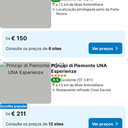
a 1.2 km de Mole Antonelliana
Localização privilegiada perto da Porta
Nuova
€ 150
De
Consulte os preços de
6 sites
Ver preços
Principi di Piemonte UNA
Partilhar
Adicionar aos favoritos
Esperienze
Ver preços
5 Estrelas
9,5
Excelente
5.811
a 1.0 km de Mole Antonelliana
Restaurante refinado Casa Savoia
Ver pre
Escolha popular
€ 211
De
Consulte os preços de
12 sites
Ver preços