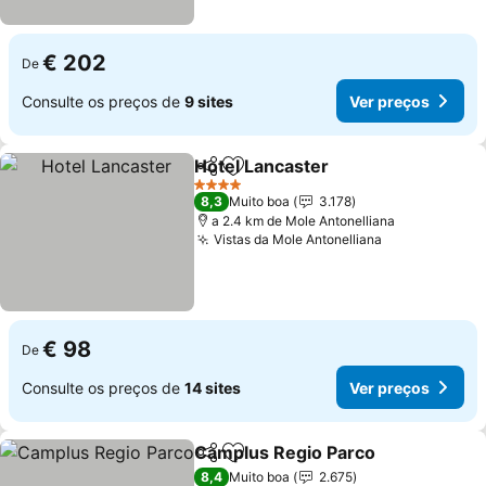
€ 202
De
Consulte os preços de
9 sites
Ver preços
Hotel Lancaster
Partilhar
Adicionar aos favoritos
Ver preço
4 Estrelas
8,3
Muito boa
3.178
a 2.4 km de Mole Antonelliana
Vistas da Mole Antonelliana
Ver preços
€ 98
De
Consulte os preços de
14 sites
Ver preços
Camplus Regio Parco
Partilhar
Adicionar aos favoritos
Ver 
8,4
Muito boa
2.675