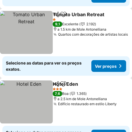
Tomato Urban Retreat
Partilhar
Adicionar aos favoritos
Ver
1 Estrelas
9,1
Excelente
2.192
a 1.5 km de Mole Antonelliana
Quartos com decorações de artistas locais
V
Selecione as datas para ver os preços
Ver preços
exatos.
Hotel Eden
Partilhar
Adicionar aos favoritos
Ver preços
3 Estrelas
7,6
Boa
1.365
a 2.5 km de Mole Antonelliana
Edifício restaurado em estilo Liberty
Ver pr