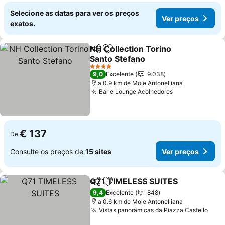
Selecione as datas para ver os preços
Ver preços
exatos.
NH Collection Torino
Partilhar
Adicionar aos favoritos
Santo Stefano
Ver preços
4 Estrelas
9,0
Excelente
9.038
a 0.9 km de Mole Antonelliana
Bar e Lounge Acolhedores
Ver preços
€ 137
De
Consulte os preços de
15 sites
Ver preços
Q71 TIMELESS SUITES
Partilhar
Adicionar aos favoritos
Ver
9,4
Excelente
848
a 0.6 km de Mole Antonelliana
Vistas panorâmicas da Piazza Castello
Ver 