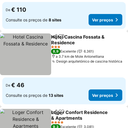
€ 110
De
Consulte os preços de
8 sites
Ver preços
Hotel Cascina Fossata &
Partilhar
Adicionar aos favoritos
Residence
Ver preços
3 Estrelas
8,9
Excelente
6.361
a 3.7 km de Mole Antonelliana
Design arquitetónico de cascina histórica
Ve
€ 46
De
Consulte os preços de
13 sites
Ver preços
Loger Confort Residence
Partilhar
Adicionar aos favoritos
& Apartments
Ver preços
4 Estrelas
9,3
Excelente
3.081