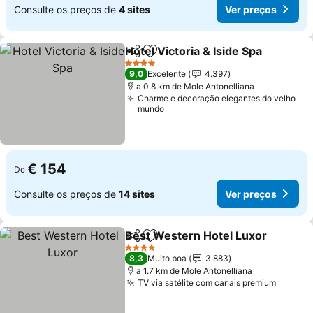
Consulte os preços de
4 sites
Ver preços
Hotel Victoria & Iside Spa
Partilhar
Adicionar aos favoritos
V
4 Estrelas
9,0
Excelente
4.397
a 0.8 km de Mole Antonelliana
Charme e decoração elegantes do velho
mundo
€ 154
De
Consulte os preços de
14 sites
Ver preços
Best Western Hotel Luxor
Partilhar
Adicionar aos favoritos
4 Estrelas
8,3
Muito boa
3.883
a 1.7 km de Mole Antonelliana
TV via satélite com canais premium
Ver pr