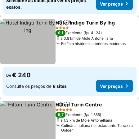
Selecione as datas para ver os preços
Ver preços
exatos.
Hotel Indigo Turin By Ihg
Partilhar
Adicionar aos favoritos
V
4 Estrelas
9,1
Excelente
4.124
a 0.8 km de Mole Antonelliana
Edifício histórico, interiores modernos
Ver p
€ 240
De
Consulte os preços de
8 sites
Ver preços
Hilton Turin Centre
Partilhar
Adicionar aos favoritos
Ver pr
5 Estrelas
8,7
Excelente
1.855
a 1.3 km de Mole Antonelliana
Culinária italiana no restaurante Terrazza
Golden