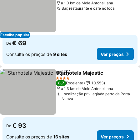
a 1.0 km de Mole Antonelliana
Bar, restaurante e café no local
Ver preço
Escolha popular
€ 69
De
Consulte os preços de
9 sites
Ver preços
Starhotels Majestic
Partilhar
Adicionar aos favoritos
Ver pr
4 Estrelas
8,7
Excelente
10.553
a 1.3 km de Mole Antonelliana
Localização privilegiada perto da Porta
Nuova
€ 93
De
Consulte os preços de
16 sites
Ver preços