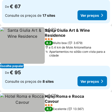
€ 67
De
Consulte os preços de
17 sites
Ver preços
Santa Giulia Art & Wine
Partilhar
Adicionar aos favoritos
Residence
Ver preços
3 Estrelas
8,2
Muito boa
3.679
a 0.4 km de Mole Antonelliana
Apartamentos no sótão com vista para a
cidade
Escolha popular
€ 95
De
Consulte os preços de
8 sites
Ver preços
Hotel Roma e Rocca
Partilhar
Adicionar aos favoritos
Cavour
Ver preços
3 Estrelas
8,7
Excelente
13.567