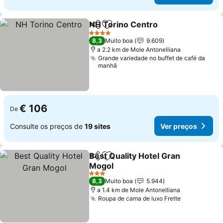
NH Torino Centro
Partilhar
Adicionar aos favoritos
Ver preç
4 Estrelas
8,3
Muito boa
9.609
a 2.2 km de Mole Antonelliana
Grande variedade no buffet de café da
manhã
€ 106
De
Consulte os preços de
19 sites
Ver preços
Best Quality Hotel Gran
Partilhar
Adicionar aos favoritos
Mogol
Ver preços
3 Estrelas
8,3
Muito boa
5.944
a 1.4 km de Mole Antonelliana
Roupa de cama de luxo Frette
Ver preços