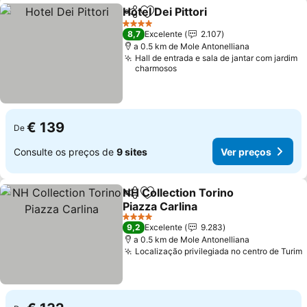
Hotel Dei Pittori
Partilhar
Adicionar aos favoritos
Ver preços
4 Estrelas
8,7
Excelente
2.107
a 0.5 km de Mole Antonelliana
Hall de entrada e sala de jantar com jardim
charmosos
€ 139
De
Consulte os preços de
9 sites
Ver preços
NH Collection Torino
Partilhar
Adicionar aos favoritos
Piazza Carlina
Ver preços
4 Estrelas
9,2
Excelente
9.283
a 0.5 km de Mole Antonelliana
Localização privilegiada no centro de Turim