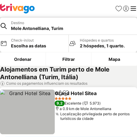
Favoritos
Iniciar
Me
Destino
Mole Antonelliana, Turim
Check-in/out
Hóspedes e quartos
Escolha as datas
2 hóspedes, 1 quarto.
Ordenar
Filtrar
Mapa
Alojamentos em Turim perto de Mole
Antonelliana (Turim, Itália)
Como os pagamentos influenciam os resultados
Grand Hotel Sitea
Partilhar
Adicionar aos favoritos
Ver preç
5 Estrelas
9,2
Excelente
5.973
a 0.9 km de Mole Antonelliana
Localização privilegiada perto de pontos
turísticos da cidade