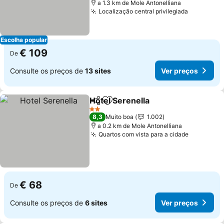
a 1.3 km de Mole Antonelliana
Localização central privilegiada
Ver preç
Escolha popular
€ 109
De
Consulte os preços de
13 sites
Ver preços
Hotel Serenella
Partilhar
Adicionar aos favoritos
Ver preços
2 Estrelas
8,3
Muito boa
1.002
a 0.2 km de Mole Antonelliana
Quartos com vista para a cidade
Ver preç
€ 68
De
Consulte os preços de
6 sites
Ver preços