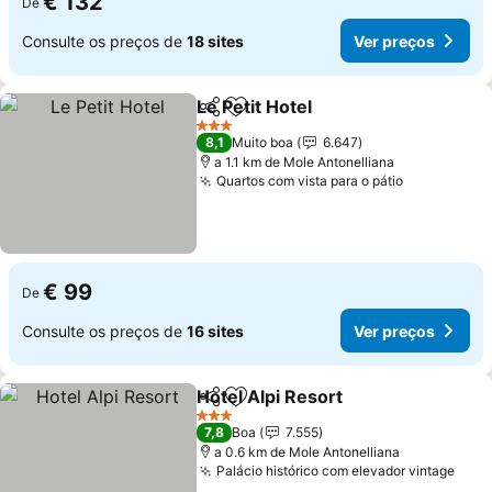
€ 132
De
Consulte os preços de
18 sites
Ver preços
Le Petit Hotel
Partilhar
Adicionar aos favoritos
Ver preços
3 Estrelas
8,1
Muito boa
6.647
a 1.1 km de Mole Antonelliana
Quartos com vista para o pátio
Ver preço
€ 99
De
Consulte os preços de
16 sites
Ver preços
Hotel Alpi Resort
Partilhar
Adicionar aos favoritos
Ver preç
3 Estrelas
7,8
Boa
7.555
a 0.6 km de Mole Antonelliana
Palácio histórico com elevador vintage
Ver 