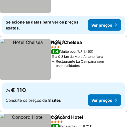
Selecione as datas para ver os preços
Ver preços
exatos.
Hotel Chelsea
Partilhar
Adicionar aos favoritos
Ver preços
3 Estrelas
8,4
Muito boa
1.450
a 0.8 km de Mole Antonelliana
Restaurante La Campana com
especialidades
€ 110
De
Consulte os preços de
8 sites
Ver preços
Concord Hotel
Partilhar
Adicionar aos favoritos
Ver preços
4 Estrelas
8,8
Excelente
8.211