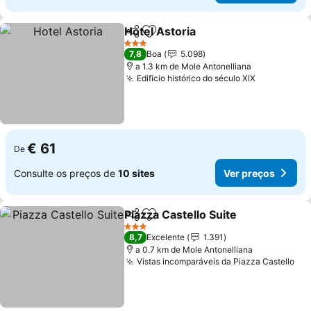
Hotel Astoria
Partilhar
Adicionar aos favoritos
Ver preços
3 Estrelas
7,8
Boa
5.098
a 1.3 km de Mole Antonelliana
Edifício histórico do século XIX
Ver preço
€ 61
De
Consulte os preços de
10 sites
Ver preços
Piazza Castello Suite
Partilhar
Adicionar aos favoritos
Ver p
3 Estrelas
8,7
Excelente
1.391
a 0.7 km de Mole Antonelliana
Vistas incomparáveis da Piazza Castello
Ver