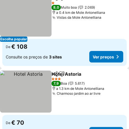
Partilhar
Adicionar aos favoritos
Ver 
1 Estrelas
8,0
Muito boa
2.069
a 0.4 km de Mole Antonelliana
Vistas da Mole Antonelliana
Ver preços
Escolha popular
€ 108
De
Consulte os preços de
3 sites
Ver preços
Hotel Astoria
Partilhar
Adicionar aos favoritos
Ver preços
3 Estrelas
7,9
Boa
5.617
a 1.3 km de Mole Antonelliana
Charmoso jardim ao ar livre
Ver preços
€ 70
De