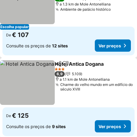
a 1.3 km de Mole Antonelliana
Ambiente de palácio histórico
Ver preços
Escolha popular
€ 107
De
Consulte os preços de
12 sites
Ver preços
Hotel Antica Dogana
Partilhar
Adicionar aos favoritos
Ver p
3 Estrelas
6,9
5.109
a 1.1 km de Mole Antonelliana
Charme do velho mundo em um edifício do
século XVIII
€ 125
De
Consulte os preços de
9 sites
Ver preços