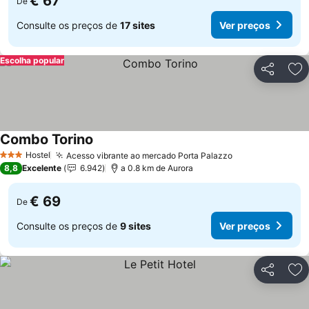
€ 67
De
Consulte os preços de
17 sites
Ver preços
Escolha popular
Partilhar
Ad
Combo Torino
Hostel
Acesso vibrante ao mercado Porta Palazzo
3 Estrelas
8,8
Excelente
6.942
a 0.8 km de Aurora
€ 69
De
Consulte os preços de
9 sites
Ver preços
Partilhar
Ad