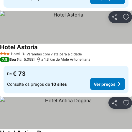
Partilhar
Ad
Hotel Astoria
Hotel
Varandas com vista para a cidade
3 Estrelas
7,8
Boa
5.098
a 1.3 km de Mole Antonelliana
€ 73
De
Consulte os preços de
10 sites
Ver preços
Partilhar
Ad