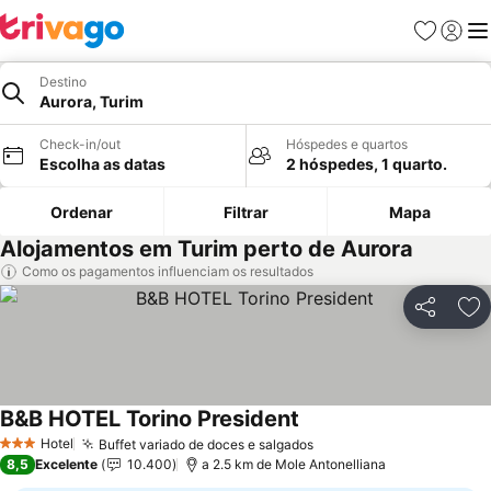
Favoritos
Iniciar
Me
Destino
Aurora, Turim
Check-in/out
Hóspedes e quartos
Escolha as datas
2 hóspedes, 1 quarto.
Ordenar
Filtrar
Mapa
Alojamentos em Turim perto de Aurora
Como os pagamentos influenciam os resultados
Partilhar
Ad
B&B HOTEL Torino President
Hotel
Buffet variado de doces e salgados
3 Estrelas
8,5
Excelente
10.400
a 2.5 km de Mole Antonelliana