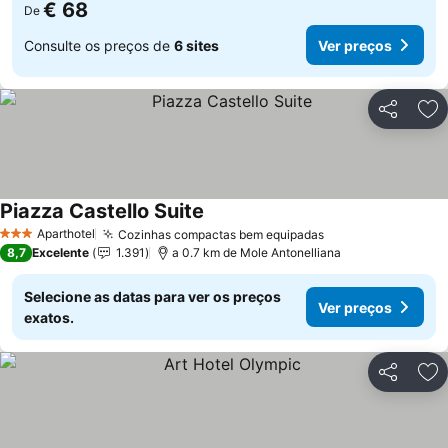
€ 68
De
Consulte os preços de
6 sites
Ver preços
Partilhar
Ad
Piazza Castello Suite
Aparthotel
Cozinhas compactas bem equipadas
3 Estrelas
8,7
Excelente
1.391
a 0.7 km de Mole Antonelliana
Selecione as datas para ver os preços
Ver preços
exatos.
Partilhar
Ad