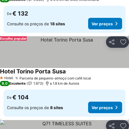
€ 132
De
Consulte os preços de
18 sites
Ver preços
Escolha popular
Partilhar
Ad
Hotel Torino Porta Susa
Hotel
Parceria de pequeno-almoço com café local
1 Estrelas
9,0
Excelente
1.973
a 1.8 km de Aurora
€ 104
De
Consulte os preços de
8 sites
Ver preços
Partilhar
Ad