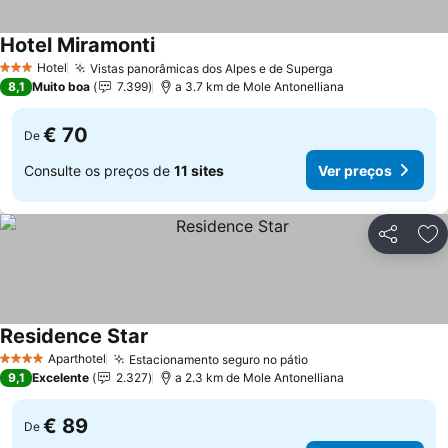
Hotel Miramonti
Hotel
Vistas panorâmicas dos Alpes e de Superga
3 Estrelas
8,1
Muito boa
7.399
a 3.7 km de Mole Antonelliana
€ 70
De
Consulte os preços de
11 sites
Ver preços
Partilhar
Ad
Residence Star
Aparthotel
Estacionamento seguro no pátio
4 Estrelas
9,1
Excelente
2.327
a 2.3 km de Mole Antonelliana
€ 89
De