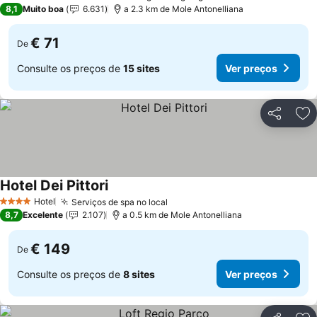
4 Estrelas
8,1
Muito boa
6.631
a 2.3 km de Mole Antonelliana
€ 71
De
Consulte os preços de
15 sites
Ver preços
Partilhar
Ad
Hotel Dei Pittori
Hotel
Serviços de spa no local
4 Estrelas
8,7
Excelente
2.107
a 0.5 km de Mole Antonelliana
€ 149
De
Consulte os preços de
8 sites
Ver preços