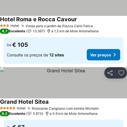
Hotel Roma e Rocca Cavour
Hotel
Vistas para o jardim da Piazza Carlo Felice
3 Estrelas
8,7
Excelente
13.567
a 1.3 km de Mole Antonelliana
€ 105
De
Consulte os preços de
12 sites
Ver preços
Partilhar
Ad
Grand Hotel Sitea
Hotel
Ristorante Carignano com estrela Michelin
5 Estrelas
9,2
Excelente
5.973
a 0.9 km de Mole Antonelliana