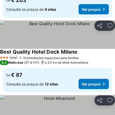
€ 203
De
Consulte os preços de
9 sites
Ver preços
Partilhar
Ad
Best Quality Hotel Dock Milano
Hotel
Acomodações espaçosas para famílias
3 Estrelas
8,2
Muito boa
8.701
a 2.0 km de Mole Antonelliana
€ 87
De
Consulte os preços de
12 sites
Ver preços
Partilhar
Ad