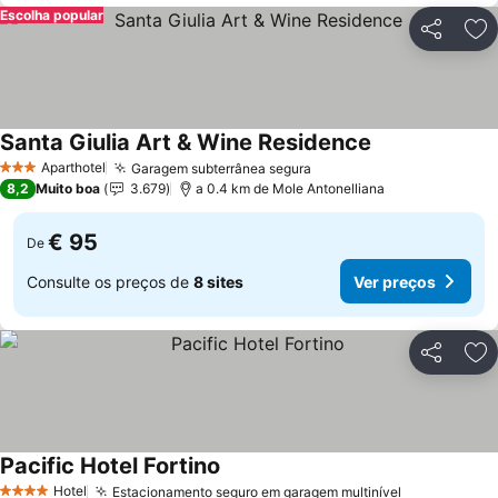
Escolha popular
Partilhar
Ad
Santa Giulia Art & Wine Residence
Aparthotel
Garagem subterrânea segura
3 Estrelas
8,2
Muito boa
3.679
a 0.4 km de Mole Antonelliana
€ 95
De
Consulte os preços de
8 sites
Ver preços
Partilhar
Ad
Pacific Hotel Fortino
Hotel
Estacionamento seguro em garagem multinível