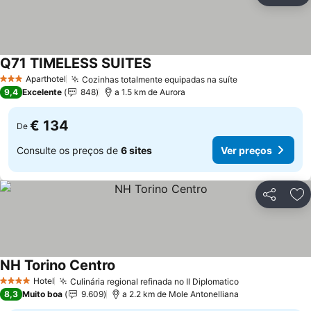
Q71 TIMELESS SUITES
Aparthotel
Cozinhas totalmente equipadas na suíte
3 Estrelas
9,4
Excelente
848
a 1.5 km de Aurora
€ 134
De
Consulte os preços de
6 sites
Ver preços
Partilhar
Ad
NH Torino Centro
Hotel
Culinária regional refinada no Il Diplomatico
4 Estrelas
8,3
Muito boa
9.609
a 2.2 km de Mole Antonelliana