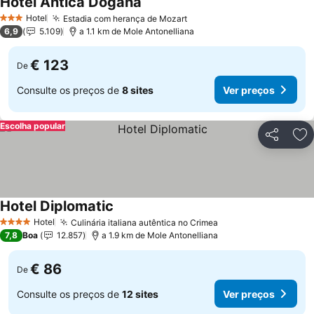
Hotel Antica Dogana
Hotel
Estadia com herança de Mozart
3 Estrelas
6,9
5.109
a 1.1 km de Mole Antonelliana
€ 123
De
Consulte os preços de
8 sites
Ver preços
Escolha popular
Partilhar
Ad
Hotel Diplomatic
Hotel
Culinária italiana autêntica no Crimea
4 Estrelas
7,8
Boa
12.857
a 1.9 km de Mole Antonelliana
€ 86
De
Consulte os preços de
12 sites
Ver preços