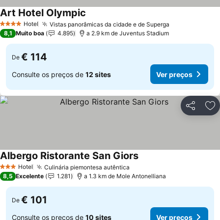
Art Hotel Olympic
Hotel
Vistas panorâmicas da cidade e de Superga
4 Estrelas
8,1
Muito boa
4.895
a 2.9 km de Juventus Stadium
€ 114
De
Consulte os preços de
12 sites
Ver preços
Partilhar
Ad
Albergo Ristorante San Giors
Hotel
Culinária piemontesa autêntica
3 Estrelas
8,5
Excelente
1.281
a 1.3 km de Mole Antonelliana
€ 101
De
Consulte os preços de
10 sites
Ver preços