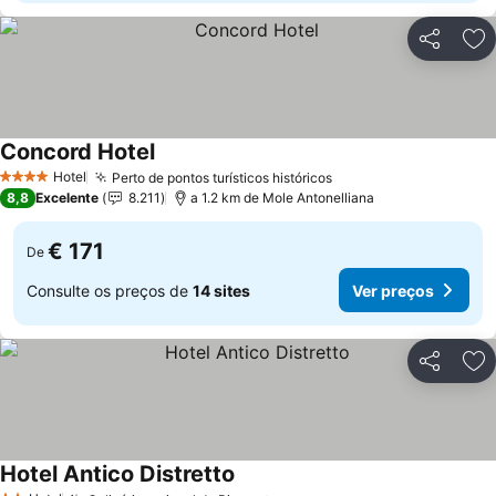
Partilhar
Ad
Concord Hotel
Hotel
Perto de pontos turísticos históricos
4 Estrelas
8,8
Excelente
8.211
a 1.2 km de Mole Antonelliana
€ 171
De
Consulte os preços de
14 sites
Ver preços
Partilhar
Ad
Hotel Antico Distretto