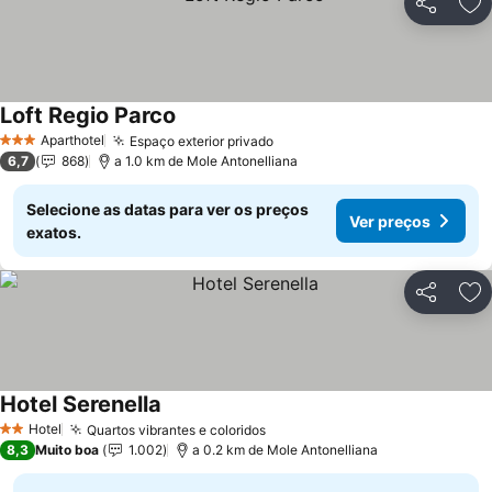
Partilhar
Ad
Loft Regio Parco
Aparthotel
Espaço exterior privado
3 Estrelas
6,7
868
a 1.0 km de Mole Antonelliana
Selecione as datas para ver os preços
Ver preços
exatos.
Partilhar
Ad
Hotel Serenella
Hotel
Quartos vibrantes e coloridos
2 Estrelas
8,3
Muito boa
1.002
a 0.2 km de Mole Antonelliana