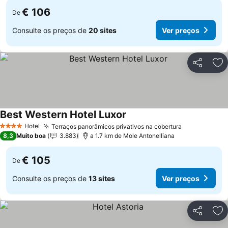
€ 106
De
Consulte os preços de
20 sites
Ver preços
Partilhar
Ad
Best Western Hotel Luxor
Hotel
Terraços panorâmicos privativos na cobertura
4 Estrelas
8,3
Muito boa
3.883
a 1.7 km de Mole Antonelliana
€ 105
De
Consulte os preços de
13 sites
Ver preços
Partilhar
Ad