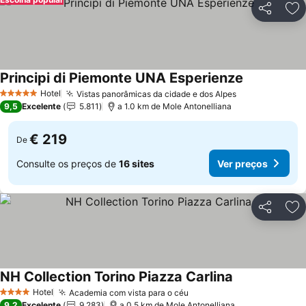
Partilhar
Ad
Principi di Piemonte UNA Esperienze
Hotel
Vistas panorâmicas da cidade e dos Alpes
5 Estrelas
9,5
Excelente
5.811
a 1.0 km de Mole Antonelliana
€ 219
De
Consulte os preços de
16 sites
Ver preços
Partilhar
Ad
NH Collection Torino Piazza Carlina
Hotel
Academia com vista para o céu
4 Estrelas
9,2
Excelente
9.283
a 0.5 km de Mole Antonelliana