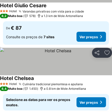
Hotel Giulio Cesare
Hotel
Varandas privativas com vista para a cidade
3 Estrelas
8,2
Muito boa
578
a 1.3 km de Mole Antonelliana
€ 87
De
Consulte os preços de
7 sites
Ver preços
Partilhar
Ad
Hotel Chelsea
Hotel
Culinária tradicional piemontesa e apuliana
3 Estrelas
8,4
Muito boa
1.450
a 0.8 km de Mole Antonelliana
Selecione as datas para ver os preços
Ver preços
exatos.