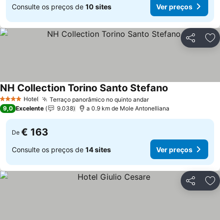
Consulte os preços de
10 sites
Ver preços
Partilhar
Ad
NH Collection Torino Santo Stefano
Hotel
Terraço panorâmico no quinto andar
4 Estrelas
9,0
Excelente
9.038
a 0.9 km de Mole Antonelliana
€ 163
De
Consulte os preços de
14 sites
Ver preços
Partilhar
Ad