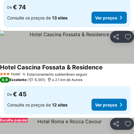
€ 74
De
Consulte os preços de
13 sites
Ver preços
Partilhar
Ad
Hotel Cascina Fossata & Residence
Hotel
Estacionamento subterrâneo seguro
3 Estrelas
8,9
Excelente
6.361
a 2.1 km de Aurora
€ 45
De
Consulte os preços de
12 sites
Ver preços
Escolha popular
Partilhar
Ad