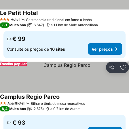
Le Petit Hotel
Hotel
Gastronomia tradicional em forno a lenha
3 Estrelas
8,1
Muito boa
6.647
a 1.1 km de Mole Antonelliana
€ 99
De
Consulte os preços de
16 sites
Ver preços
Escolha popular
Partilhar
Ad
Camplus Regio Parco
Aparthotel
Bilhar e tênis de mesa recreativos
2 Estrelas
8,4
Muito boa
2.675
a 0.7 km de Aurora
€ 93
De