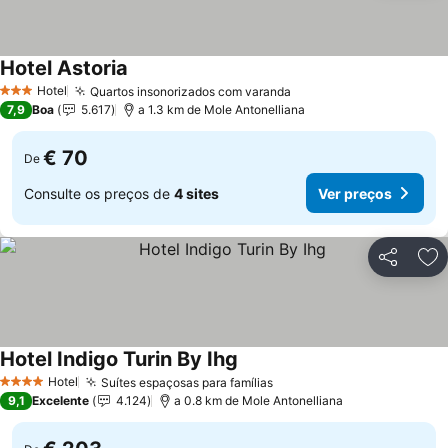
Hotel Astoria
Hotel
Quartos insonorizados com varanda
3 Estrelas
7,9
Boa
5.617
a 1.3 km de Mole Antonelliana
€ 70
De
Consulte os preços de
4 sites
Ver preços
Partilhar
Ad
Hotel Indigo Turin By Ihg
Hotel
Suítes espaçosas para famílias
4 Estrelas
9,1
Excelente
4.124
a 0.8 km de Mole Antonelliana