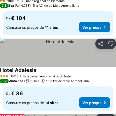
Hotel
Culinária regional do Piemonte
2 Estrelas
7,8
Boa
4.788
a 1.7 km de Mole Antonelliana
€ 104
De
Consulte os preços de
11 sites
Ver preços
Partilhar
Ad
Hotel Adalesia
Hotel
Estacionamento no pátio do hotel
3 Estrelas
8,2
Muito boa
5.069
a 1.3 km de Mole Antonelliana
€ 86
De
Consulte os preços de
14 sites
Ver preços
Escolha popular