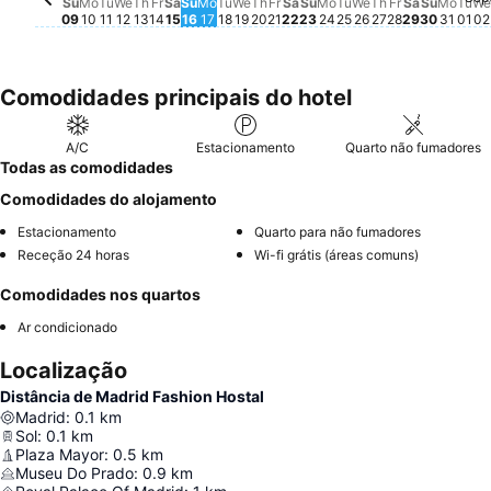
Tuesday, August 11
Não há preço disponível para esta data
Wednesday, August 12
Não há preço disponível para esta data
Tuesday, August 18
Não há preço disponível para e
Wednesday, August 19
Não há preço disponível para
Tuesday, August 
Não há preço disp
Wednesday, Au
Não há preço di
Tu
Não
W
N
Su
Mo
Tu
We
Th
Fr
Sa
Su
Mo
Tu
We
Th
Fr
Sa
Su
Mo
Tu
We
Th
Fr
Sa
Su
Mo
Tu
We
09
10
11
12
13
14
15
16
17
18
19
20
21
22
23
24
25
26
27
28
29
30
31
01
02
Comodidades principais do hotel
A/C
Estacionamento
Quarto não fumadores
Todas as comodidades
Comodidades do alojamento
Estacionamento
Quarto para não fumadores
Receção 24 horas
Wi-fi grátis (áreas comuns)
Comodidades nos quartos
Ar condicionado
Localização
Distância de Madrid Fashion Hostal
Madrid
:
0.1
km
Sol
:
0.1
km
Plaza Mayor
:
0.5
km
Museu Do Prado
:
0.9
km