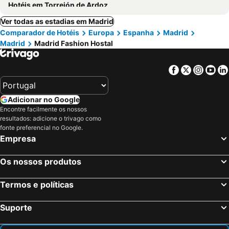
Hotéis em Torrejón de Ardoz
Ver todas as estadias em Madrid
Comparador de Hotéis
Europa
Espanha
Madrid
Madrid
Madrid Fashion Hostal
Facebook
Twitter
Insta
Yo
Adicionar no Google
Encontre facilmente os nossos
resultados: adicione o trivago como
fonte preferencial no Google.
Empresa
Os nossos produtos
Termos e políticas
Suporte