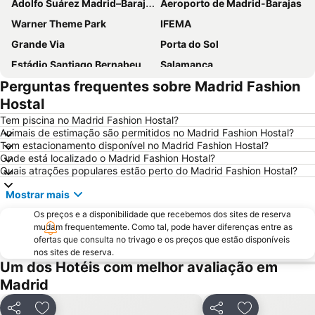
Adolfo Suárez Madrid–Barajas Airport
Aeroporto de Madrid-Barajas
Warner Theme Park
IFEMA
Grande Via
Porta do Sol
Estádio Santiago Bernabeu
Salamanca
Perguntas frequentes sobre Madrid Fashion
Atocha
Estación Sur
Hostal
Estadio Metropolitano Metro Station
Barajas
Tem piscina no Madrid Fashion Hostal?
Metropolitano Metro Station
Chamartín
Animais de estimação são permitidos no Madrid Fashion Hostal?
Tem estacionamento disponível no Madrid Fashion Hostal?
Estação de Atocha
Praça Central /maior
Onde está localizado o Madrid Fashion Hostal?
De Chueca
Madrid
Quais atrações populares estão perto do Madrid Fashion Hostal?
Madrid Arena
Parque de Atracciones de Madrid
Mostrar mais
Parque Retiro
Palacio de Vistalegre
Os preços e a disponibilidade que recebemos dos sites de reserva
Caja Mágica
mudam frequentemente. Como tal, pode haver diferenças entre as
Museu Nacional do Prado
ofertas que consulta no trivago e os preços que estão disponíveis
Chamberí
Villaverde
nos sites de reserva.
Um dos Hotéis com melhor avaliação em
Casino Gran Vía
Calle Serrano
Madrid
Praça da Espanha
San Blas
Praça de touros das Ventas
Ibiza
Partilhar
Partilhar