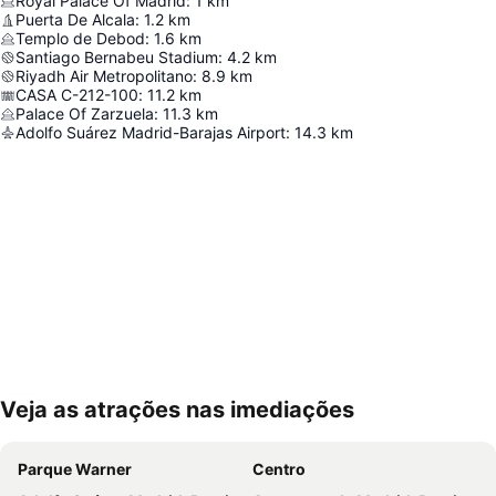
Royal Palace Of Madrid
:
1
km
Puerta De Alcala
:
1.2
km
Templo de Debod
:
1.6
km
Santiago Bernabeu Stadium
:
4.2
km
Riyadh Air Metropolitano
:
8.9
km
CASA C-212-100
:
11.2
km
Palace Of Zarzuela
:
11.3
km
Adolfo Suárez Madrid-Barajas Airport
:
14.3
km
Veja as atrações nas imediações
Ampliar mapa
Parque Warner
Centro