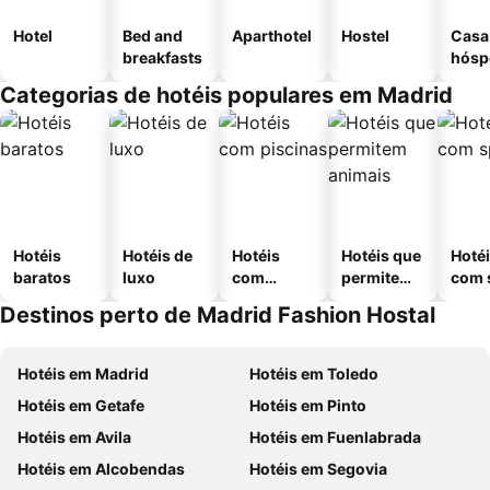
Hotel
Bed and
Aparthotel
Hostel
Casa
breakfasts
hósp
Categorias de hotéis populares em Madrid
Hotéis
Hotéis de
Hotéis
Hotéis que
Hoté
baratos
luxo
com
permitem
com 
piscinas
animais
Destinos perto de Madrid Fashion Hostal
Hotéis em Madrid
Hotéis em Toledo
Hotéis em Getafe
Hotéis em Pinto
Hotéis em Avila
Hotéis em Fuenlabrada
Hotéis em Alcobendas
Hotéis em Segovia