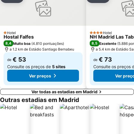
Adicionar aos favoritos
Adicionar aos
Atocha Metro Station
Sol
Carabanchel
Malasaña
Gran Vía Metro Station
Retiro
Goya
Aeropuerto
Hotel
Hotel
1 Estrelas
4 Estrelas
Hostal Falfes
NH Madrid Las Tab
Metropolitano Club Deportivo
Circuito del Jarama
8,4
8,5
Muito boa
(
4.810 pontuações
)
Excelente
(
5.886 po
Sol Metro Station
a 1.2 km de Estádio Santiago Bernabeu
Paseo de la Castellana
a 5.4 km de Estádio S
Tetuán
Praça da Cibeles
€ 53
€ 73
de
de
Consulte os preços de
5 sites
Consulte os preços 
Centro Comercial Gran Vía de Hortaleza
Santiago Bernabéu Metro Station
Ver preços
Ver preç
Ver todas as estadias em Madrid
Outras estadias em Madrid