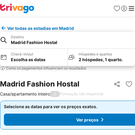
Favoritos
Iniciar
Me
Ver todas as estadias em Madrid
Destino
Madrid Fashion Hostal
Check-in/out
Hóspedes e quartos
Escolha as datas
2 hóspedes, 1 quarto.
Como os pagamentos influenciam os resultados
Madrid Fashion Hostal
Partilhar
Ad
Casa/apartamento inteiro
/
Pontuação não disponível
Selecione as datas para ver os preços exatos.
Selecione as datas para ver os preços exatos.
Ver preços
Ver preços