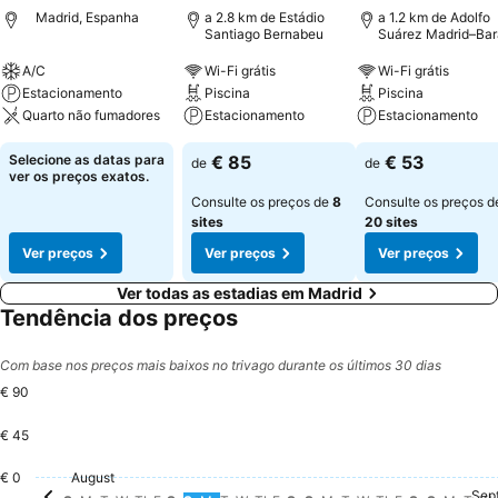
Madrid, Espanha
a 2.8 km de Estádio
a 1.2 km de Adolfo
Santiago Bernabeu
Suárez Madrid–Bar
Airport
A/C
Wi-Fi grátis
Wi-Fi grátis
Estacionamento
Piscina
Piscina
Quarto não fumadores
Estacionamento
Estacionamento
Selecione as datas para
€ 85
€ 53
de
de
ver os preços exatos.
Consulte os preços de
8
Consulte os preços d
sites
20 sites
Ver preços
Ver preços
Ver preços
Ver todas as estadias em Madrid
Tendência dos preços
Com base nos preços mais baixos no trivago durante os últimos 30 dias
€ 90
€ 45
Saturday,
€ 90
Monday, August 10
€ 85
Sunday
€ 73
Thursday, August 13
€ 60
Saturday, August 15
€ 56
Saturday, August 22
€ 56
Friday, Aug
€ 47
Thursday, Au
€ 43
€ 0
August
Sunday, August 09
€ 38
Friday, August 21
€ 38
Monday, August 17
€ 34
Mond
€ 33
Monday, August 24
€ 30
Friday, August 14
€ 29
Thursday, August 20
€ 26
Sunday, August 23
€ 26
Sunday, August 16
€ 25
Sep