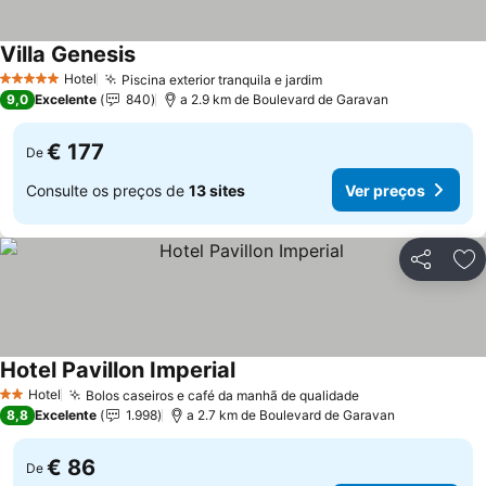
Villa Genesis
Hotel
Piscina exterior tranquila e jardim
5 Estrelas
9,0
Excelente
840
a 2.9 km de Boulevard de Garavan
€ 177
De
Consulte os preços de
13 sites
Ver preços
Partilhar
Ad
Hotel Pavillon Imperial
Hotel
Bolos caseiros e café da manhã de qualidade
2 Estrelas
8,8
Excelente
1.998
a 2.7 km de Boulevard de Garavan
€ 86
De