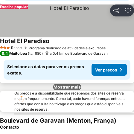
Escolha popular
Partilhar
Ad
Hotel El Paradiso
Resort
Programa dedicado de atividades e excursões
3 Estrelas
8,4
Muito boa
980
a 0.4 km de Boulevard de Garavan
Selecione as datas para ver os preços
Ver preços
exatos.
Mostrar mais
Os preços e a disponibilidade que recebemos dos sites de reserva
mudam frequentemente. Como tal, pode haver diferenças entre as
ofertas que consulta no trivago e os preços que estão disponíveis
nos sites de reserva.
Boulevard de Garavan (Menton, França)
Contacto