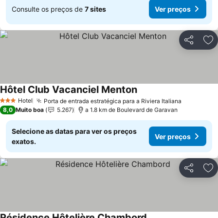
Consulte os preços de
7 sites
Ver preços
Partilhar
Ad
Hôtel Club Vacanciel Menton
Hotel
Porta de entrada estratégica para a Riviera Italiana
3 Estrelas
8,0
Muito boa
5.267
a 1.8 km de Boulevard de Garavan
Selecione as datas para ver os preços
Ver preços
exatos.
Partilhar
Ad
Résidence Hôtelière Chambord