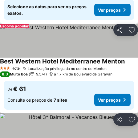
Selecione as datas para ver os preços
Ver preços
exatos.
Escolha popular
Partilhar
Ad
Best Western Hotel Mediterranee Menton
Hotel
Localização privilegiada no centro de Menton
3 Estrelas
8,3
Muito boa
9.574
a 1.7 km de Boulevard de Garavan
€ 61
De
Consulte os preços de
7 sites
Ver preços
Partilhar
Ad