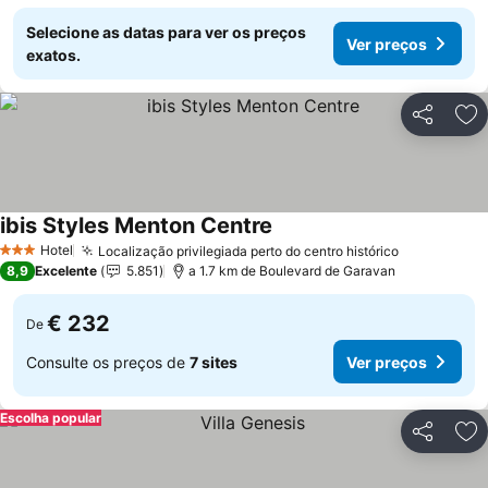
Selecione as datas para ver os preços
Ver preços
exatos.
Partilhar
Ad
ibis Styles Menton Centre
Hotel
Localização privilegiada perto do centro histórico
3 Estrelas
8,9
Excelente
5.851
a 1.7 km de Boulevard de Garavan
€ 232
De
Consulte os preços de
7 sites
Ver preços
Escolha popular
Partilhar
Ad