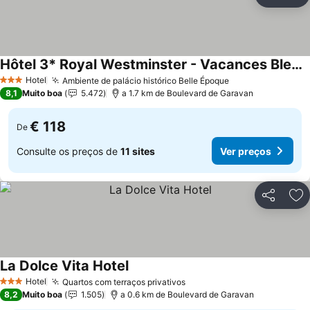
Partilhar
Ad
Hôtel 3* Royal Westminster - Vacances Bleues
Hotel
Ambiente de palácio histórico Belle Époque
3 Estrelas
8,1
Muito boa
5.472
a 1.7 km de Boulevard de Garavan
€ 118
De
Consulte os preços de
11 sites
Ver preços
Partilhar
Ad
La Dolce Vita Hotel
Hotel
Quartos com terraços privativos
3 Estrelas
8,2
Muito boa
1.505
a 0.6 km de Boulevard de Garavan