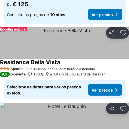
€ 125
De
Consulte os preços de
10 sites
Ver preços
Escolha popular
Partilhar
Ad
Residence Bella Vista
Aparthotel
Piscina incrível com horário estendido
3 Estrelas
9,2
Excelente
1.260
a 3.9 km de Boulevard de Garavan
Selecione as datas para ver os preços
Ver preços
exatos.
Partilhar
Ad