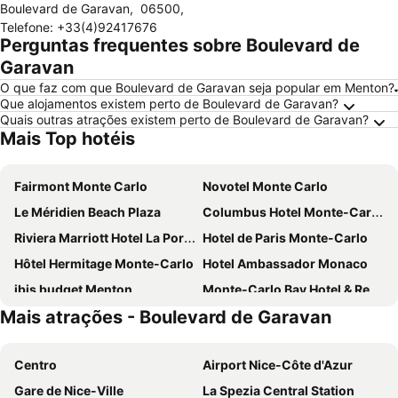
Boulevard de Garavan
,
06500
,
Telefone
:
+33(4)92417676
Perguntas frequentes sobre Boulevard de
Garavan
O que faz com que Boulevard de Garavan seja popular em Menton?
Que alojamentos existem perto de Boulevard de Garavan?
Quais outras atrações existem perto de Boulevard de Garavan?
Mais Top hotéis
Fairmont Monte Carlo
Novotel Monte Carlo
Le Méridien Beach Plaza
Columbus Hotel Monte-Carlo, Curio Collection by Hilton
Riviera Marriott Hotel La Porte de Monaco
Hotel de Paris Monte-Carlo
Hôtel Hermitage Monte-Carlo
Hotel Ambassador Monaco
ibis budget Menton
Monte-Carlo Bay Hotel & Resort
Mais atrações - Boulevard de Garavan
Best Western Premier Hotel Prince De Galles
Alfred Hotels Monaco - ex Forum - Hôtel rénové
Ibis Roquebrune Cap Martin
Best Western Hotel Mediterranee Menton
Centro
Airport Nice-Côte d'Azur
Esatitude Hotel
Hotel Port Palace
Gare de Nice-Ville
La Spezia Central Station
Le Panoramic Boutique Hôtel
ibis Styles Beaulieu Sur Mer