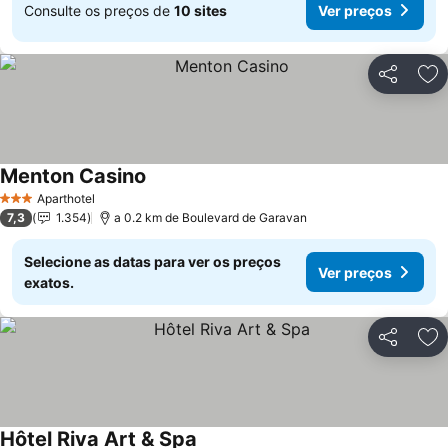
Consulte os preços de
10 sites
Ver preços
Partilhar
Ad
Menton Casino
Aparthotel
3 Estrelas
7,3
1.354
a 0.2 km de Boulevard de Garavan
Selecione as datas para ver os preços
Ver preços
exatos.
Partilhar
Ad
Hôtel Riva Art & Spa