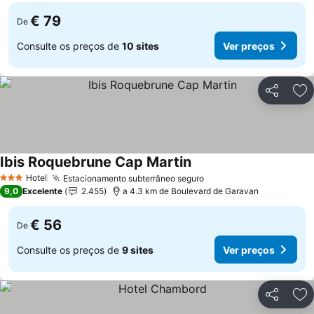
€ 79
De
Consulte os preços de
10 sites
Ver preços
Partilhar
Ad
Ibis Roquebrune Cap Martin
Hotel
Estacionamento subterrâneo seguro
3 Estrelas
9,0
Excelente
2.455
a 4.3 km de Boulevard de Garavan
€ 56
De
Consulte os preços de
9 sites
Ver preços
Partilhar
Ad