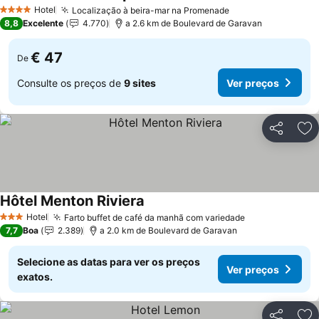
Hotel
Localização à beira-mar na Promenade
4 Estrelas
8,8
Excelente
4.770
a 2.6 km de Boulevard de Garavan
€ 47
De
Consulte os preços de
9 sites
Ver preços
Partilhar
Ad
Hôtel Menton Riviera
Hotel
Farto buffet de café da manhã com variedade
3 Estrelas
7,7
Boa
2.389
a 2.0 km de Boulevard de Garavan
Selecione as datas para ver os preços
Ver preços
exatos.