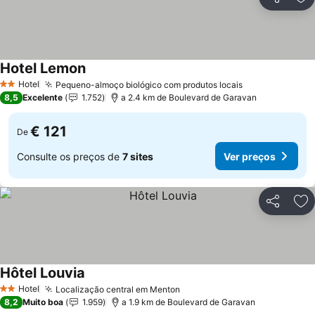
Partilhar
Ad
Hotel Lemon
Hotel
Pequeno-almoço biológico com produtos locais
2 Estrelas
8,5
Excelente
1.752
a 2.4 km de Boulevard de Garavan
€ 121
De
Consulte os preços de
7 sites
Ver preços
Partilhar
Ad
Hôtel Louvia
Hotel
Localização central em Menton
2 Estrelas
8,2
Muito boa
1.959
a 1.9 km de Boulevard de Garavan