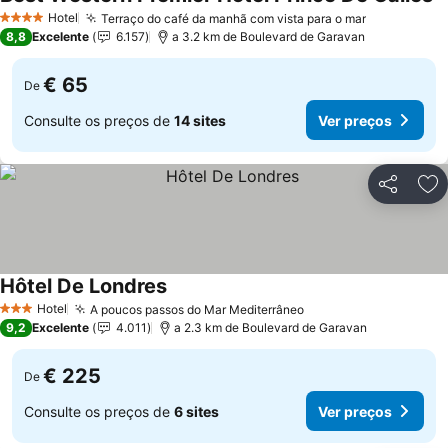
Hotel
Terraço do café da manhã com vista para o mar
4 Estrelas
8,8
Excelente
6.157
a 3.2 km de Boulevard de Garavan
€ 65
De
Consulte os preços de
14 sites
Ver preços
Partilhar
Ad
Hôtel De Londres
Hotel
A poucos passos do Mar Mediterrâneo
3 Estrelas
9,2
Excelente
4.011
a 2.3 km de Boulevard de Garavan
€ 225
De
Consulte os preços de
6 sites
Ver preços