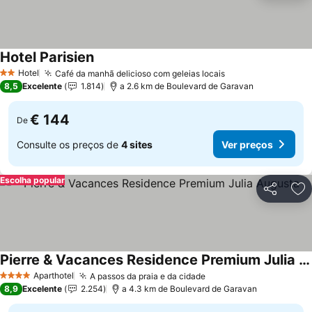
Hotel Parisien
Hotel
Café da manhã delicioso com geleias locais
2 Estrelas
8,5
Excelente
1.814
a 2.6 km de Boulevard de Garavan
€ 144
De
Consulte os preços de
4 sites
Ver preços
Escolha popular
Partilhar
Ad
Pierre & Vacances Residence Premium Julia Augusta
Aparthotel
A passos da praia e da cidade
4 Estrelas
8,9
Excelente
2.254
a 4.3 km de Boulevard de Garavan