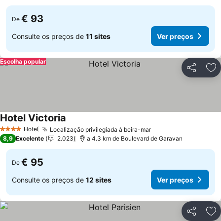
€ 93
De
Consulte os preços de
11 sites
Ver preços
Escolha popular
Partilhar
Ad
Hotel Victoria
Hotel
Localização privilegiada à beira-mar
4 Estrelas
8,9
Excelente
2.023
a 4.3 km de Boulevard de Garavan
€ 95
De
Consulte os preços de
12 sites
Ver preços
Partilhar
Ad