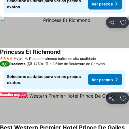
Selecione as datas para ver os preços
Ver preços
exatos.
Partilhar
Ad
Princess Et Richmond
Hotel
Pequeno-almoço buffet de alta qualidade
4 Estrelas
9,0
Excelente
1.759
a 2.6 km de Boulevard de Garavan
Selecione as datas para ver os preços
Ver preços
exatos.
Escolha popular
Partilhar
Ad
Best Western Premier Hotel Prince De Galles