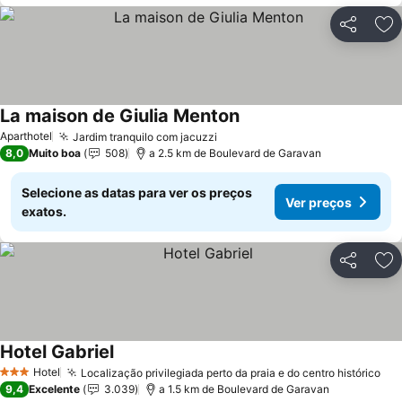
Partilhar
Ad
La maison de Giulia Menton
Aparthotel
Jardim tranquilo com jacuzzi
8,0
Muito boa
508
a 2.5 km de Boulevard de Garavan
Selecione as datas para ver os preços
Ver preços
exatos.
Partilhar
Ad
Hotel Gabriel
Hotel
Localização privilegiada perto da praia e do centro histórico
3 Estrelas
9,4
Excelente
3.039
a 1.5 km de Boulevard de Garavan