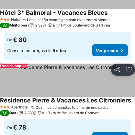
Hôtel 3* Balmoral - Vacances Bleues
Hotel
Localização estratégica para eventos em Menton
3 Estrelas
8,1
Muito boa
2.825
a 1.7 km de Boulevard de Garavan
€ 80
De
Consulte os preços de
5 sites
Ver preços
Escolha popular
Partilhar
Ad
Résidence Pierre & Vacances Les Citronniers
Aparthotel
Cozinhas compactas totalmente equipadas
3 Estrelas
7,8
Boa
2.883
a 1.9 km de Boulevard de Garavan
€ 78
De