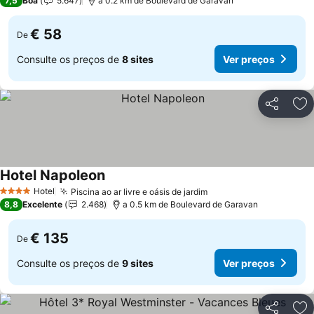
7,5
Boa
5.647
a 0.2 km de Boulevard de Garavan
€ 58
De
Consulte os preços de
8 sites
Ver preços
Partilhar
Ad
Hotel Napoleon
Hotel
Piscina ao ar livre e oásis de jardim
4 Estrelas
8,8
Excelente
2.468
a 0.5 km de Boulevard de Garavan
€ 135
De
Consulte os preços de
9 sites
Ver preços