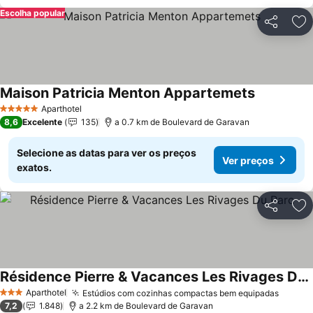
Escolha popular
Partilhar
Ad
Maison Patricia Menton Appartemets
Aparthotel
5 Estrelas
8,6
Excelente
135
a 0.7 km de Boulevard de Garavan
Selecione as datas para ver os preços
Ver preços
exatos.
Partilhar
Ad
Résidence Pierre & Vacances Les Rivages Du Parc
Aparthotel
Estúdios com cozinhas compactas bem equipadas
3 Estrelas
7,2
1.848
a 2.2 km de Boulevard de Garavan