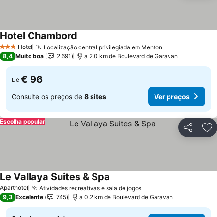
Hotel Chambord
Hotel
Localização central privilegiada em Menton
3 Estrelas
8,4
Muito boa
2.691
a 2.0 km de Boulevard de Garavan
€ 96
De
Consulte os preços de
8 sites
Ver preços
Escolha popular
Partilhar
Ad
Le Vallaya Suites & Spa
Aparthotel
Atividades recreativas e sala de jogos
9,3
Excelente
745
a 0.2 km de Boulevard de Garavan