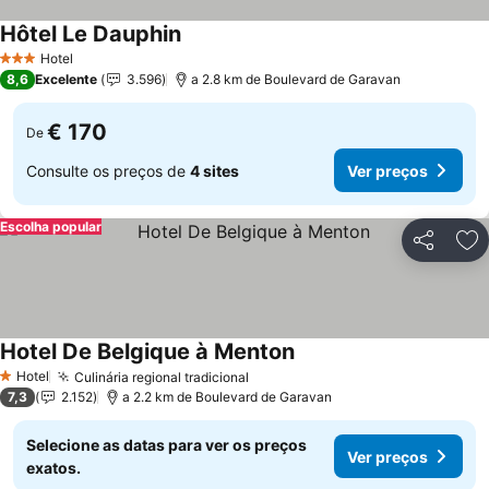
Hôtel Le Dauphin
Hotel
3 Estrelas
8,6
Excelente
3.596
a 2.8 km de Boulevard de Garavan
€ 170
De
Consulte os preços de
4 sites
Ver preços
Escolha popular
Partilhar
Ad
Hotel De Belgique à Menton
Hotel
Culinária regional tradicional
1 Estrelas
7,3
2.152
a 2.2 km de Boulevard de Garavan
Selecione as datas para ver os preços
Ver preços
exatos.