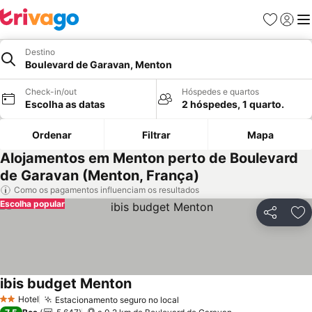
Favoritos
Iniciar
Me
Destino
Boulevard de Garavan, Menton
Check-in/out
Hóspedes e quartos
Escolha as datas
2 hóspedes, 1 quarto.
Ordenar
Filtrar
Mapa
Alojamentos em Menton perto de Boulevard
de Garavan (Menton, França)
Como os pagamentos influenciam os resultados
Escolha popular
Partilhar
Ad
ibis budget Menton
Hotel
Estacionamento seguro no local
2 Estrelas