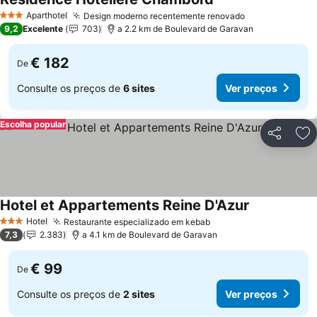
Aparthotel
Design moderno recentemente renovado
3 Estrelas
9,2
Excelente
703
a 2.2 km de Boulevard de Garavan
€ 182
De
Consulte os preços de
6 sites
Ver preços
Escolha popular
Partilhar
Ad
Hotel et Appartements Reine D'Azur
Hotel
Restaurante especializado em kebab
3 Estrelas
7,3
2.383
a 4.1 km de Boulevard de Garavan
€ 99
De
Consulte os preços de
2 sites
Ver preços