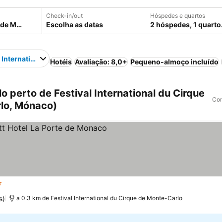
Check-in/out
Hóspedes e quartos
Escolha as datas
2 hóspedes, 1 quarto
l International du Cirque de Monte-Carlo
Hotéis
Avaliação: 8,0+
Pequeno-almoço incluído
 perto de Festival International du Cirque
Com
lo, Mónaco)
relas
s)
a 0.3 km de Festival International du Cirque de Monte-Carlo