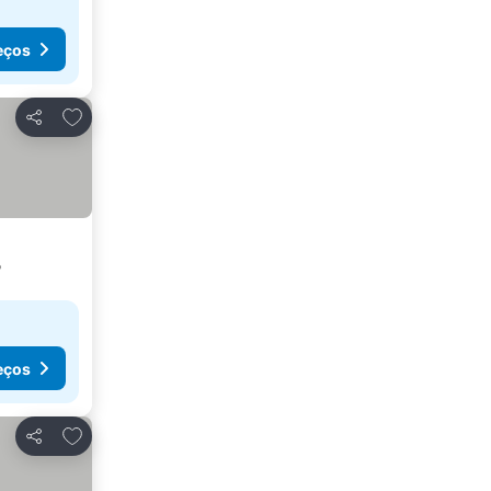
eços
Adicionar aos favoritos
Partilhar
o
eços
Adicionar aos favoritos
Partilhar