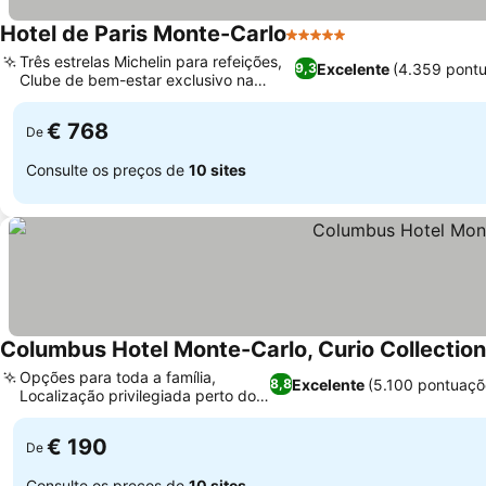
Hotel de Paris Monte-Carlo
5 Estrelas
Três estrelas Michelin para refeições,
Excelente
(4.359 pont
9,3
Clube de bem-estar exclusivo na
cobertura
€ 768
De
Consulte os preços de
10 sites
Columbus Hotel Monte-Carlo, Curio Collection
Opções para toda a família,
Excelente
(5.100 pontuaçõ
8,8
Localização privilegiada perto do
Roseiral
€ 190
De
Consulte os preços de
10 sites