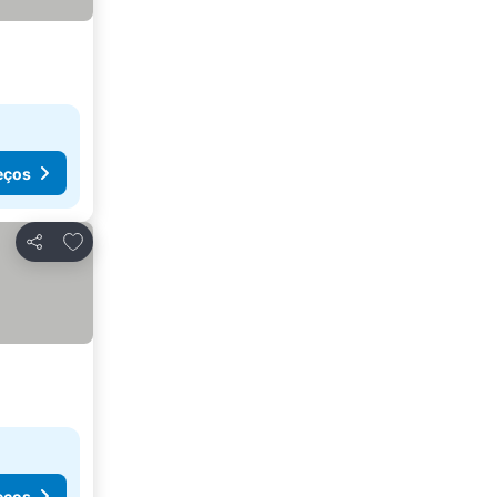
eços
Adicionar aos favoritos
Partilhar
eços