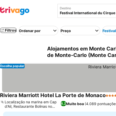
Destino
Filtros
Ordenar por
Preço
Festiva
Alojamentos em Monte Carlo
de Monte-Carlo (Monte Car
Escolha popular
Riviera Marriott Hotel La Porte de Monaco
4 Est
Localização na marina em Cap
Muito boa
(4.089 pontuaçõe
8,2
d'Ail, Restaurante Bolinas no
local