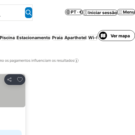
PT · €
Menu
Iniciar sessão
.
Ver mapa
Piscina
Estacionamento
Praia
Aparthotel
Wi-fi
Meia-pensão
Re
o os pagamentos influenciam os resultados
Adicionar aos favoritos
Partilhar