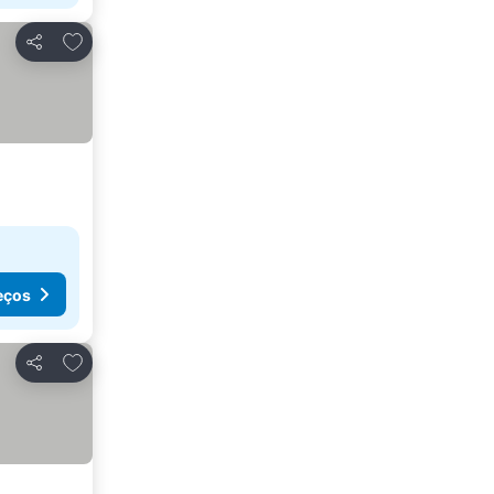
Adicionar aos favoritos
Partilhar
eços
Adicionar aos favoritos
Partilhar