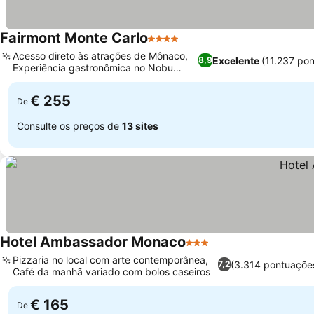
Fairmont Monte Carlo
4 Estrelas
Acesso direto às atrações de Mônaco,
Excelente
(11.237 po
8,9
Experiência gastronômica no Nobu
Monte Carlo
€ 255
De
Consulte os preços de
13 sites
Hotel Ambassador Monaco
3 Estrelas
Pizzaria no local com arte contemporânea,
(3.314 pontuaçõe
7,2
Café da manhã variado com bolos caseiros
€ 165
De