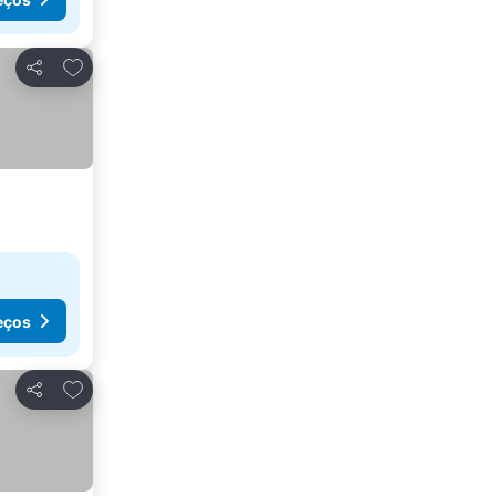
Adicionar aos favoritos
Partilhar
eços
Adicionar aos favoritos
Partilhar