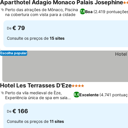
Aparthotel Adagio Monaco Palais Josephine
3 
Perto das atrações de Mônaco, Piscina
Boa
(2.419 pontuações
7,6
na cobertura com vista para a cidade
€ 79
De
Consulte os preços de
15 sites
Escolha popular
Hotel Les Terrasses D'Eze
4 Estrelas
Perto da vila medieval de Èze,
Excelente
(4.741 pontuaç
8,6
Experiência única de spa em sala
flutuante
€ 166
De
Consulte os preços de
11 sites