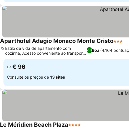
Aparthotel Adagio Monaco Monte Cristo
3 Estre
Estilo de vida de apartamento com
Boa
(4.164 pontuaç
7,8
cozinha, Acesso conveniente ao transporte
público
€ 96
De
Consulte os preços de
13 sites
Le Méridien Beach Plaza
4 Estrelas