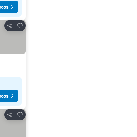
eços
Adicionar aos favoritos
Partilhar
eços
Adicionar aos favoritos
Partilhar