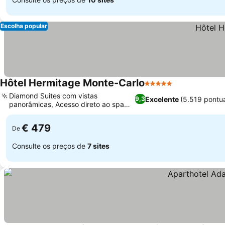
Escolha popular
Hôtel Hermitage Monte-Carlo
5 Estrelas
Diamond Suites com vistas
Excelente
(5.519 pontu
9,3
panorâmicas, Acesso direto ao spa
Thermes Marins
€ 479
De
Consulte os preços de
7 sites