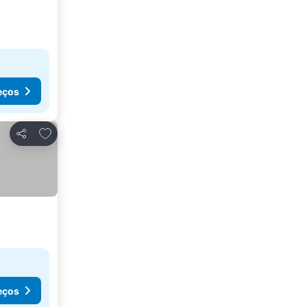
eços
Adicionar aos favoritos
Partilhar
eços