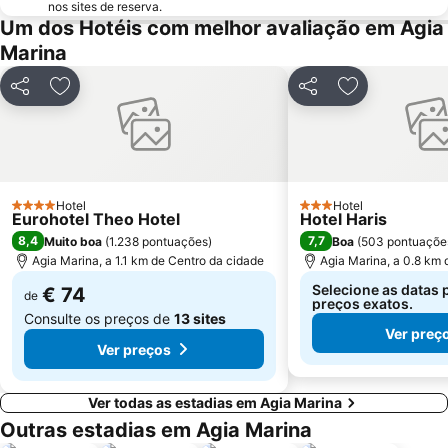
nos sites de reserva.
Um dos Hotéis com melhor avaliação em Agia
Marina
Partilhar
Adicionar aos favoritos
Partilhar
Adicionar aos
Hotel
Hotel
4 Estrelas
3 Estrelas
Eurohotel Theo Hotel
Hotel Haris
8,4
7,7
Muito boa
(
1.238 pontuações
)
Boa
(
503 pontuaçõe
Agia Marina, a 1.1 km de Centro da cidade
Agia Marina, a 0.8 km 
Selecione as datas 
€ 74
de
preços exatos.
Consulte os preços de
13 sites
Ver preç
Ver preços
Ver todas as estadias em Agia Marina
Outras estadias em Agia Marina