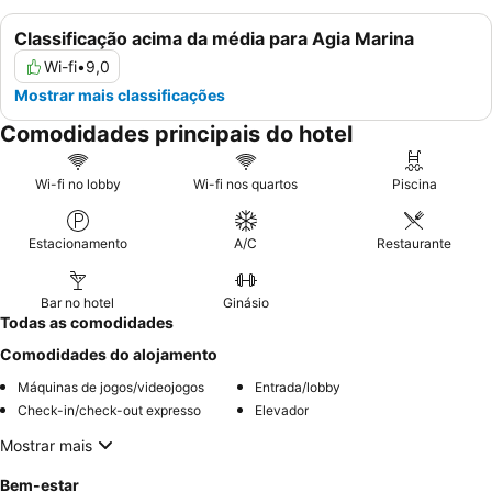
Classificação acima da média para Agia Marina
Wi-fi
•
9,0
Mostrar mais classificações
Comodidades principais do hotel
Wi-fi no lobby
Wi-fi nos quartos
Piscina
Estacionamento
A/C
Restaurante
Bar no hotel
Ginásio
Todas as comodidades
Comodidades do alojamento
Máquinas de jogos/videojogos
Entrada/lobby
Check-in/check-out expresso
Elevador
Mostrar mais
Bem-estar