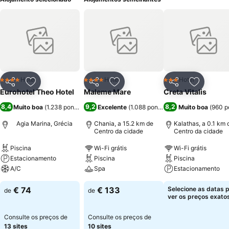
Hotel
Hotel
Hotel
4 Estrelas
4 Estrelas
3 Estrelas
Partilhar
Adicionar aos favoritos
Partilhar
Adicionar aos favoritos
Partilhar
Adicionar
Eurohotel Theo Hotel
Maleme Mare
Creta Vitalis
8,4
9,2
8,2
Muito boa
(
1.238 pontuações
)
Excelente
(
1.088 pontuações
Muito boa
)
(
960 p
Agia Marina, Grécia
Chania, a 15.2 km de
Kalathas, a 0.1 km 
Centro da cidade
Centro da cidade
Piscina
Wi-Fi grátis
Wi-Fi grátis
Estacionamento
Piscina
Piscina
A/C
Spa
Estacionamento
€ 74
€ 133
Selecione as datas 
de
de
ver os preços exatos
Consulte os preços de
Consulte os preços de
13 sites
10 sites