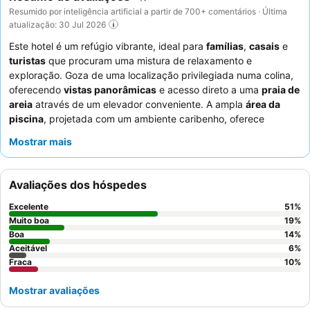
Resumido por inteligência artificial a partir de 700+ comentários · Última
atualização: 30 Jul 2026
Este hotel é um refúgio vibrante, ideal para
famílias
,
casais
e
turistas
que procuram uma mistura de relaxamento e
exploração. Goza de uma localização privilegiada numa colina,
oferecendo
vistas panorâmicas
e acesso direto a uma
praia de
areia
através de um elevador conveniente. A ampla
área da
piscina
, projetada com um ambiente caribenho, oferece
bastante espaço para relaxamento e recreação. Os hóspedes
Mostrar mais
elogiam consistentemente o
pessoal e o serviço excecionais
,
que contribuem para uma atmosfera acolhedora, e a
comida
deliciosa e variada
, especialmente o extenso
buffet de
Avaliações dos hóspedes
pequeno-almoço
com especialidades cretenses. Para uma
experiência melhorada, considere quartos com
vistas
Excelente
51
%
deslumbrantes para o mar
a partir de varandas privadas.
Muito boa
19
%
Boa
14
%
Aceitável
6
%
Fraca
10
%
Mostrar avaliações