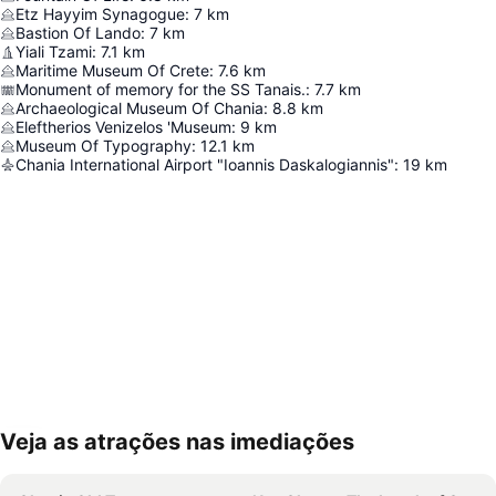
Etz Hayyim Synagogue
:
7
km
Bastion Of Lando
:
7
km
Yiali Tzami
:
7.1
km
Maritime Museum Of Crete
:
7.6
km
Monument of memory for the SS Tanais.
:
7.7
km
Archaeological Museum Of Chania
:
8.8
km
Eleftherios Venizelos 'Museum
:
9
km
Museum Of Typography
:
12.1
km
Chania International Airport "Ioannis Daskalogiannis"
:
19
km
Veja as atrações nas imediações
Ampliar mapa