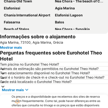
Chania Old Town
Nea Chora - The beach of Chania
Elafonissi
Agia Marina
Chania International Airport
Elafonisi Lagoon
Falasarna
Balos
Beach of Stalos
Nea Chora - Synoikia
Informações sobre o alojamento
Kolymbari
Lissos
Agia Marina, 73100, Agia Marina, Grécia
Beach of Maleme
Halepa
Mostrar mais
Kavros
Elafonisos
Perguntas frequentes sobre Eurohotel Theo
Dikastiria
Pahiana
Hotel
Almyrida
Kissamos Port
Tem piscina no Eurohotel Theo Hotel?
Animais de estimação são permitidos no Eurohotel Theo Hotel?
Georgioupolis
Lake Kournas
Tem estacionamento disponível no Eurohotel Theo Hotel?
Qual é o horário de check-in e check-out no Eurohotel Theo Hotel?
Giaourtoplimmira
Agii Apostoli
Onde está localizado o Eurohotel Theo Hotel?
Kiani Akti
Topolia Gorge
Mostrar mais
Vamos Traditional Village
Os preços e a disponibilidade que recebemos dos sites de reserva
mudam frequentemente. Como tal, pode haver diferenças entre as
ofertas que consulta no trivago e os preços que estão disponíveis