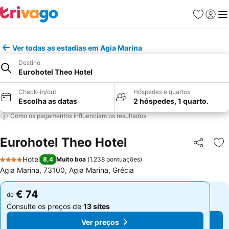
Favoritos
Iniciar
Me
Ver todas as estadias em Agia Marina
Destino
Eurohotel Theo Hotel
Check-in/out
Hóspedes e quartos
Escolha as datas
2 hóspedes, 1 quarto.
Como os pagamentos influenciam os resultados
Eurohotel Theo Hotel
Partilhar
Ad
Hotel
8,4
Muito boa
(
1.238 pontuações
)
4 Estrelas
Agia Marina, 73100, Agia Marina, Grécia
€ 74
€ 74
de
de
Consulte os preços de
13 sites
Consulte os preços de
13 sites
Ver preços
Ver preços