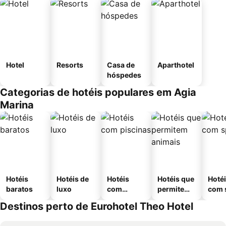
Hotel
Resorts
Casa de
Aparthotel
hóspedes
Categorias de hotéis populares em Agia
Marina
Hotéis
Hotéis de
Hotéis
Hotéis que
Hoté
baratos
luxo
com
permitem
com 
piscinas
animais
Destinos perto de Eurohotel Theo Hotel