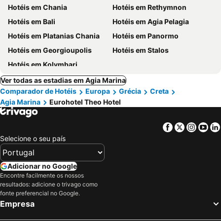
Hotéis em Chania
Hotéis em Rethymnon
Hotéis em Bali
Hotéis em Agia Pelagia
Hotéis em Platanias Chania
Hotéis em Panormo
Hotéis em Georgioupolis
Hotéis em Stalos
Hotéis em Kolymbari
Ver todas as estadias em Agia Marina
Comparador de Hotéis
Europa
Grécia
Creta
Agia Marina
Eurohotel Theo Hotel
Facebook
Twitter
Insta
Yo
Selecione o seu país
Adicionar no Google
Encontre facilmente os nossos
resultados: adicione o trivago como
fonte preferencial no Google.
Empresa