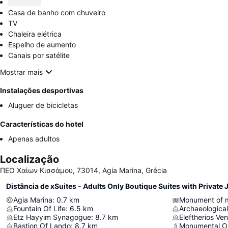
Casa de banho com chuveiro
TV
Chaleira elétrica
Espelho de aumento
Canais por satélite
Mostrar mais
Instalações desportivas
Aluguer de bicicletas
Características do hotel
Apenas adultos
Localização
ΠΕΟ Χαίων Κισσάμου, 73014, Agia Marina, Grécia
Distância de xSuites - Adults Only Boutique Suites with Private 
Agia Marina
:
0.7
km
Fountain Of Life
:
6.5
km
Archaeologica
Etz Hayyim Synagogue
:
8.7
km
Eleftherios Ve
Bastion Of Lando
:
8.7
km
Monumental Ol