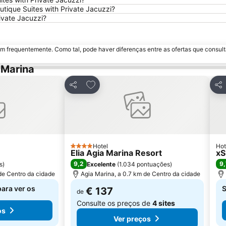
utique Suites with Private Jacuzzi?
ivate Jacuzzi?
m frequentemente. Como tal, pode haver diferenças entre as ofertas que consult
 Marina
avoritos
Adicionar aos favoritos
Partilhar
Par
Hotel
Hot
4 Estrelas
Elia Agia Marina Resort
xS
9,2
9,
s
)
Excelente
(
1.034 pontuações
)
de Centro da cidade
Agia Marina, a 0.7 km de Centro da cidade
para ver os
S
€ 137
de
Consulte os preços de
4 sites
os
Ver preços