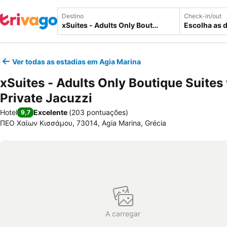
Destino
Check-in/out
Escolha as 
Ver todas as estadias em Agia Marina
xSuites - Adults Only Boutique Suites
Private Jacuzzi
Hotel
Excelente
(
203 pontuações
)
9,7
ΠΕΟ Χαίων Κισσάμου, 73014, Agia Marina, Grécia
A carregar