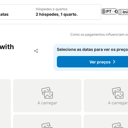
Hóspedes e quartos
PT · €
In
datas
2 hóspedes, 1 quarto.
Como os pagamentos influenciam os
 with
Selecione as datas para ver os preço
Adicionar aos favoritos
Partilhar
Ver preços
A carregar
A carregar