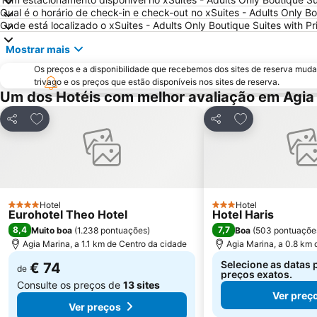
Qual é o horário de check-in e check-out no xSuites - Adults Only Bo
Onde está localizado o xSuites - Adults Only Boutique Suites with Pr
Mostrar mais
Os preços e a disponibilidade que recebemos dos sites de reserva muda
trivago e os preços que estão disponíveis nos sites de reserva.
Um dos Hotéis com melhor avaliação em Agia
Adicionar aos favoritos
Adicionar aos f
Partilhar
Partilhar
Hotel
Hotel
4 Estrelas
3 Estrelas
Eurohotel Theo Hotel
Hotel Haris
8,4
7,7
Muito boa
(
1.238 pontuações
)
Boa
(
503 pontuaçõe
Agia Marina, a 1.1 km de Centro da cidade
Agia Marina, a 0.8 km 
Selecione as datas 
€ 74
de
preços exatos.
Consulte os preços de
13 sites
Ver preç
Ver preços