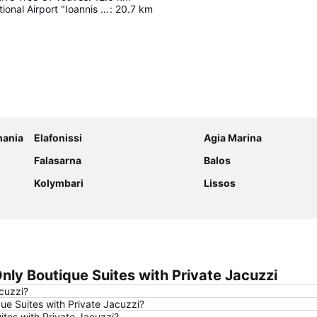
Chania International Airport "Ioannis Daskalogiannis"
:
20.7
km
Ampliar mapa
hania
Elafonissi
Agia Marina
Falasarna
Balos
Kolymbari
Lissos
nly Boutique Suites with Private Jacuzzi
acuzzi?
ue Suites with Private Jacuzzi?
ites with Private Jacuzzi?