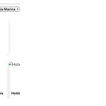
gia Marina
is
Hotéis com spa
Hotéis na praia