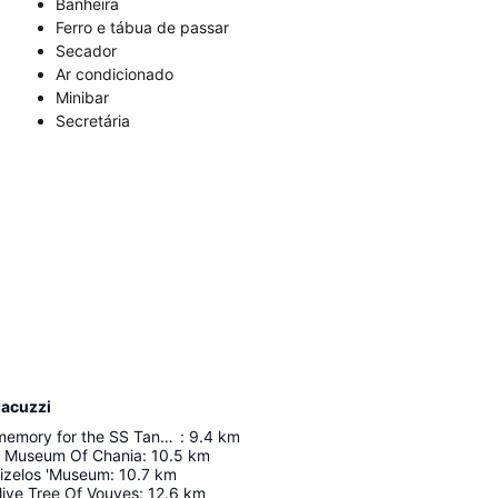
Banheira
Ferro e tábua de passar
Secador
Ar condicionado
Minibar
Secretária
Jacuzzi
Monument of memory for the SS Tanais.
:
9.4
km
l Museum Of Chania
:
10.5
km
nizelos 'Museum
:
10.7
km
ive Tree Of Vouves
:
12.6
km