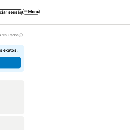
Menu
iciar sessão
 resultados
s exatos.