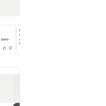
Suítes espaçosas com varandas
Cada suíte contemporânea, de 45 a 50 m², inclui uma c
e bem-
cama king-size, um banheiro em plano aberto e uma va
terraço privativo para você.