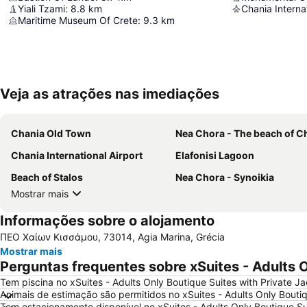
Yiali Tzami
:
8.8
km
Maritime Museum Of Crete
:
9.3
km
Veja as atrações nas imediações
Chania Old Town
Nea Chora - The beach of C
Chania International Airport
Elafonisi Lagoon
Beach of Stalos
Nea Chora - Synoikia
Mostrar mais
Informações sobre o alojamento
ΠΕΟ Χαίων Κισσάμου, 73014, Agia Marina, Grécia
Mostrar mais
Perguntas frequentes sobre xSuites - Adults O
Tem piscina no xSuites - Adults Only Boutique Suites with Private J
Animais de estimação são permitidos no xSuites - Adults Only Boutiq
Tem estacionamento disponível no xSuites - Adults Only Boutique Su