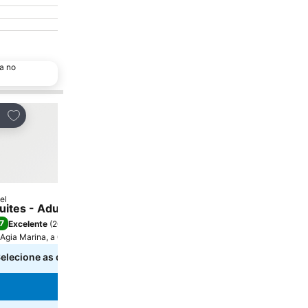
a no
Adicionar aos favoritos
tilhar
el
uites - Adults Only Boutique Suites with Private Jacuzzi
7
Excelente
(
203 pontuações
)
Agia Marina, a 0.7 km de Centro da cidade
elecione as datas para ver os preços exatos.
Ver preços