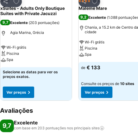
Adicionar aos favoritos
Adicionar aos favor
Hotel
Hotel
4 Estrelas
Partilhar
Partilhar
xSuites - Adults Only Boutique
Maleme Mare
Suites with Private Jacuzzi
9,2
Excelente
(
1.088 pontuaçõe
9,7
Excelente
(
203 pontuações
)
Chania, a 15.2 km de Centro d
cidade
Agia Marina, Grécia
Wi-Fi grátis
Wi-Fi grátis
Piscina
Piscina
Spa
Spa
€ 133
de
Selecione as datas para ver os
preços exatos.
Consulte os preços de
10 sites
Ver preços
Ver preços
Avaliações
Excelente
9,7
com base em 203 pontuações nos principais
sites