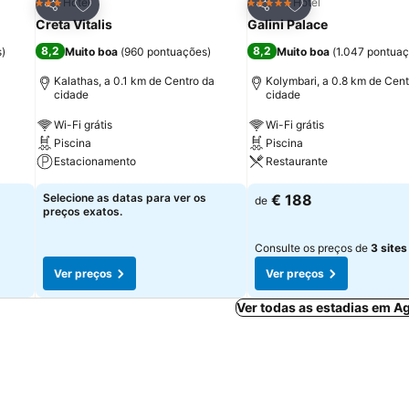
itos
Adicionar aos favoritos
Adicionar aos fav
Hotel
Hotel
3 Estrelas
5 Estrelas
Partilhar
Partilhar
Creta Vitalis
Galini Palace
8,2
8,2
s
)
Muito boa
(
960 pontuações
)
Muito boa
(
1.047 pontua
a
Kalathas, a 0.1 km de Centro da
Kolymbari, a 0.8 km de Cent
cidade
cidade
Wi-Fi grátis
Wi-Fi grátis
Piscina
Piscina
Estacionamento
Restaurante
Selecione as datas para ver os
€ 188
de
preços exatos.
Consulte os preços de
3 sites
Ver preços
Ver preços
Ver todas as estadias em A