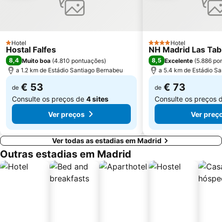
Gran Vía Metro Station
Retiro
Goya
Aeropuerto
Metropolitano Club Deportivo
Circuito del Jarama
Hotel
Hotel
1 Estrelas
4 Estrelas
Hostal Falfes
NH Madrid Las Tab
Paseo de la Castellana
Tetuán
8,4
8,5
Muito boa
(
4.810 pontuações
)
Excelente
(
5.886 po
Sol Metro Station
Centro Comercial Gran Vía de Hortaleza
a 1.2 km de Estádio Santiago Bernabeu
a 5.4 km de Estádio S
Praça da Cibeles
Santiago Bernabéu Metro Station
€ 53
€ 73
de
de
Consulte os preços de
4 sites
Consulte os preços 
Ver preços
Ver preç
Ver todas as estadias em Madrid
Outras estadias em Madrid