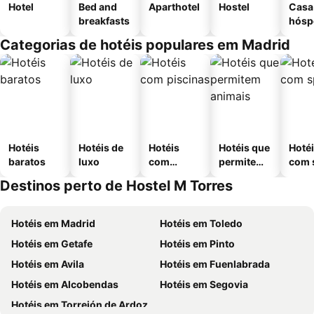
Hotel
Bed and
Aparthotel
Hostel
Casa
breakfasts
hósp
Categorias de hotéis populares em Madrid
Hotéis
Hotéis de
Hotéis
Hotéis que
Hoté
baratos
luxo
com
permitem
com 
piscinas
animais
Destinos perto de Hostel M Torres
Hotéis em Madrid
Hotéis em Toledo
Hotéis em Getafe
Hotéis em Pinto
Hotéis em Avila
Hotéis em Fuenlabrada
Hotéis em Alcobendas
Hotéis em Segovia
Hotéis em Torrejón de Ardoz