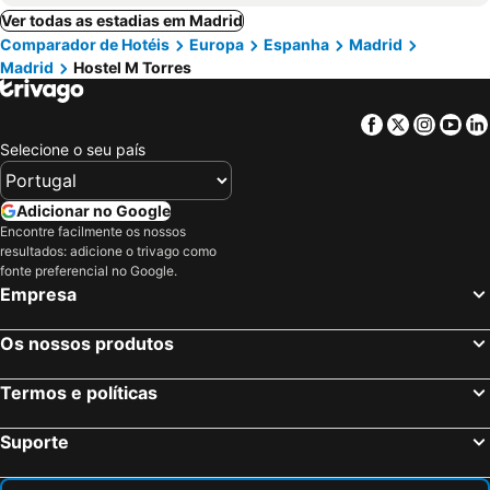
Ver todas as estadias em Madrid
Comparador de Hotéis
Europa
Espanha
Madrid
Madrid
Hostel M Torres
Facebook
Twitter
Insta
Yo
Selecione o seu país
Adicionar no Google
Encontre facilmente os nossos
resultados: adicione o trivago como
fonte preferencial no Google.
Empresa
Os nossos produtos
Termos e políticas
Suporte