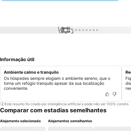
1 / 10
Informação útil
Ambiente calmo e tranquilo
Re
Os hóspedes sempre elogiam o ambiente sereno, que o
Fi
torna um refúgio tranquilo apesar da sua localização
di
conveniente.
ne
Este resumo foi criado por inteligência artificial e pode não ser 100% correto.
Comparar com estadias semelhantes
Alojamento selecionado
Alojamentos semelhantes