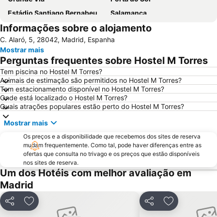
Estádio Santiago Bernabeu
Salamanca
Informações sobre o alojamento
Atocha
Estación Sur
C. Alaró, 5, 28042, Madrid, Espanha
Estadio Metropolitano Metro Station
Barajas
Mostrar mais
Metropolitano Metro Station
Chamartín
Perguntas frequentes sobre Hostel M Torres
Estação de Atocha
Praça Central /maior
Tem piscina no Hostel M Torres?
Animais de estimação são permitidos no Hostel M Torres?
De Chueca
Madrid
Tem estacionamento disponível no Hostel M Torres?
Madrid Arena
Parque de Atracciones de Madrid
Onde está localizado o Hostel M Torres?
Quais atrações populares estão perto do Hostel M Torres?
Parque Retiro
Palacio de Vistalegre
Mostrar mais
Caja Mágica
Museu Nacional do Prado
Os preços e a disponibilidade que recebemos dos sites de reserva
Chamberí
Villaverde
mudam frequentemente. Como tal, pode haver diferenças entre as
Calle Serrano
Casino Gran Vía
ofertas que consulta no trivago e os preços que estão disponíveis
nos sites de reserva.
Praça da Espanha
San Blas
Um dos Hotéis com melhor avaliação em
Praça de touros das Ventas
Ibiza
Madrid
Atocha Metro Station
Sol
Partilhar
Adicionar aos favoritos
Partilhar
Adicionar aos
Carabanchel
Malasaña