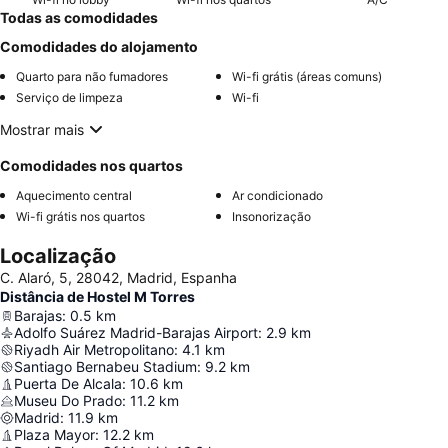
Todas as comodidades
Comodidades do alojamento
Quarto para não fumadores
Wi-fi grátis (áreas comuns)
Serviço de limpeza
Wi-fi
Mostrar mais
Comodidades nos quartos
Aquecimento central
Ar condicionado
Wi-fi grátis nos quartos
Insonorização
Localização
C. Alaró, 5, 28042, Madrid, Espanha
Distância de Hostel M Torres
Barajas
:
0.5
km
Adolfo Suárez Madrid-Barajas Airport
:
2.9
km
Riyadh Air Metropolitano
:
4.1
km
Santiago Bernabeu Stadium
:
9.2
km
Puerta De Alcala
:
10.6
km
Museu Do Prado
:
11.2
km
Madrid
:
11.9
km
Plaza Mayor
:
12.2
km