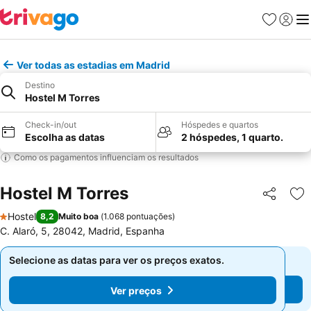
Favoritos
Iniciar
Me
Ver todas as estadias em Madrid
Destino
Hostel M Torres
Check-in/out
Hóspedes e quartos
Escolha as datas
2 hóspedes, 1 quarto.
Como os pagamentos influenciam os resultados
Hostel M Torres
Partilhar
Ad
Hostel
8,2
Muito boa
(
1.068 pontuações
)
1 Estrelas
C. Alaró, 5, 28042, Madrid, Espanha
Selecione as datas para ver os preços exatos.
Selecione as datas para ver os preços exatos.
Ver preços
Ver preços