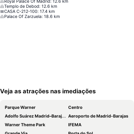
Royal Palace Of Madrid
:
12.6
km
Templo de Debod
:
12.6
km
CASA C-212-100
:
17.4
km
Palace Of Zarzuela
:
18.6
km
Veja as atrações nas imediações
Ampliar mapa
Parque Warner
Centro
Adolfo Suárez Madrid–Barajas Airport
Aeroporto de Madrid-Barajas
Warner Theme Park
IFEMA
Grande Via
Porta do Sol