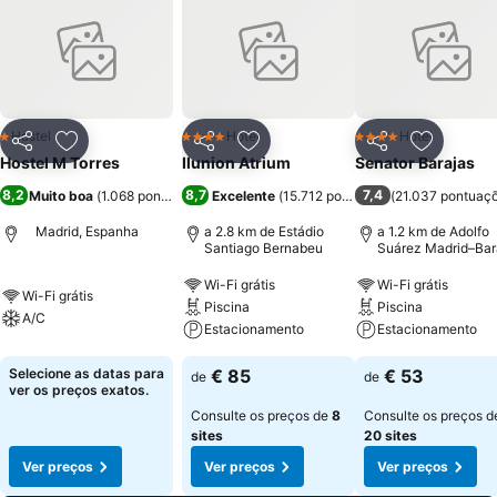
Hostel
Hotel
Hotel
1 Estrelas
4 Estrelas
4 Estrelas
Partilhar
Adicionar aos favoritos
Partilhar
Adicionar aos favoritos
Partilhar
Adicionar
Hostel M Torres
Ilunion Atrium
Senator Barajas
8,2
8,7
7,4
Muito boa
(
1.068 pontuações
)
Excelente
(
15.712 pontuações
(
21.037 pontuaç
)
Madrid, Espanha
a 2.8 km de Estádio
a 1.2 km de Adolfo
Santiago Bernabeu
Suárez Madrid–Bar
Airport
Wi-Fi grátis
Wi-Fi grátis
Wi-Fi grátis
Piscina
Piscina
A/C
Estacionamento
Estacionamento
Selecione as datas para
€ 85
€ 53
de
de
ver os preços exatos.
Consulte os preços de
8
Consulte os preços d
sites
20 sites
Ver preços
Ver preços
Ver preços