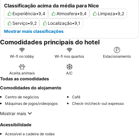
Classificação acima da média para Nice
Experiência
•
9,4
Atmosfera
•
9,4
Limpeza
•
9,2
Serviço
•
9,2
Localização
•
9,1
Mostrar mais classificações
Comodidades principais do hotel
Wi-fi no lobby
Wi-fi nos quartos
Estacionamento
Aceita animais
A/C
Todas as comodidades
Comodidades do alojamento
Centro de negócios
Café
Máquinas de jogos/videojogos
Check-in/check-out expresso
Mostrar mais
Acessibilidade
Acessível a cadeira de rodas