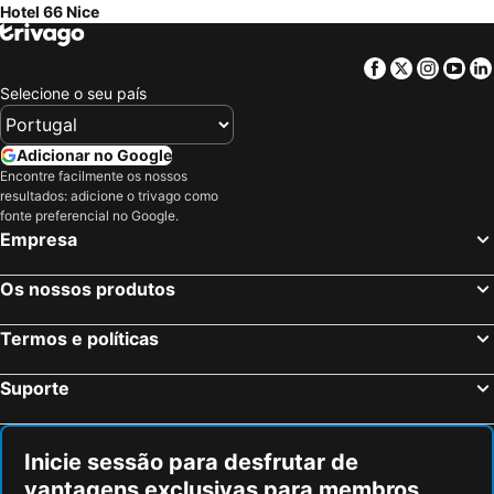
Hotel 66 Nice
Facebook
Twitter
Insta
Yo
Selecione o seu país
Adicionar no Google
Encontre facilmente os nossos
resultados: adicione o trivago como
fonte preferencial no Google.
Empresa
Os nossos produtos
Termos e políticas
Suporte
Inicie sessão para desfrutar de
vantagens exclusivas para membros