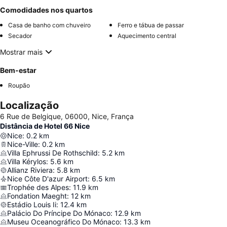
Comodidades nos quartos
Casa de banho com chuveiro
Ferro e tábua de passar
Secador
Aquecimento central
Mostrar mais
Bem-estar
Roupão
Localização
6 Rue de Belgique, 06000, Nice, França
Distância de Hotel 66 Nice
Nice
:
0.2
km
Nice-Ville
:
0.2
km
Villa Ephrussi De Rothschild
:
5.2
km
Villa Kérylos
:
5.6
km
Allianz Riviera
:
5.8
km
Nice Côte D'azur Airport
:
6.5
km
Trophée des Alpes
:
11.9
km
Fondation Maeght
:
12
km
Estádio Louis Ii
:
12.4
km
Palácio Do Príncipe Do Mónaco
:
12.9
km
Museu Oceanográfico Do Mónaco
:
13.3
km