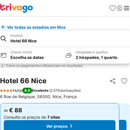
Favoritos
Iniciar
Me
Ver todas as estadias em Nice
Destino
Hotel 66 Nice
Check-in/out
Hóspedes e quartos
Escolha as datas
2 hóspedes, 1 quarto.
Como os pagamentos influenciam os resultados
Hotel 66 Nice
Partilhar
Ad
Hotel
8,8
Excelente
(
2.579 pontuações
)
4 Estrelas
6 Rue de Belgique, 06000, Nice, França
€ 88
€ 88
de
de
Consulte os preços de
7 sites
Consulte os preços de
7 sites
Ver preços
Ver preços