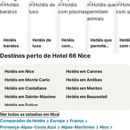
Hotéis
Hotéis de
Hotéis
Hotéis que
Hoté
baratos
luxo
com
permitem
com 
piscinas
animais
Destinos perto de Hotel 66 Nice
Hotéis em Nice
Hotéis em Cannes
Hotéis em Monte Carlo
Hotéis em Antibes
Hotéis em Castellane
Hotéis em Menton
Hotéis em Sainte-Maxime
Hotéis em Beausoleil
Hotéis em Fréjus
Ver todas as estadias em Nice
Comparador de Hotéis
Europa
França
Provença-Alpes-Costa Azul
Alpes-Maritimes
Nice