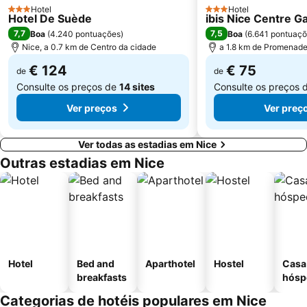
Hotel
Hotel
3 Estrelas
3 Estrelas
Gare de Nice Saint Augustin
Saint-Isidore
Hotel De Suède
ibis Nice Centre G
7,7
7,5
Boa
(
4.240 pontuações
)
Boa
(
6.641 pontuaç
Plages de Cagnes-sur-Mer
Monaco-Monte Carlo Station
Nice, a 0.7 km de Centro da cidade
a 1.8 km de Promenade
Porto Hércules
Port Vauban
€ 124
€ 75
de
de
Antibes-les-Pins plage
Menton Vieille Ville
Consulte os preços de
14 sites
Consulte os preços 
Ver preços
Ver preç
Ver todas as estadias em Nice
Outras estadias em Nice
Hotel
Bed and
Aparthotel
Hostel
Casa
breakfasts
hósp
Categorias de hotéis populares em Nice