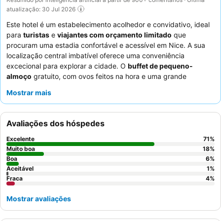
atualização: 30 Jul 2026
Este hotel é um estabelecimento acolhedor e convidativo, ideal
para
turistas
e
viajantes com orçamento limitado
que
procuram uma estadia confortável e acessível em Nice. A sua
localização central imbatível oferece uma conveniência
excecional para explorar a cidade. O
buffet de pequeno-
almoço
gratuito, com ovos feitos na hora e uma grande
variedade de produtos, é uma comodidade de destaque. Os
Mostrar mais
hóspedes elogiam consistentemente os
funcionários
simpáticos e prestáveis
e a limpeza diária meticulosa. Para
quem prioriza o sossego, recomenda-se pedir um quarto virado
Avaliações dos hóspedes
para o jardim.
Excelente
71
%
Muito boa
18
%
Boa
6
%
Aceitável
1
%
Fraca
4
%
Mostrar avaliações