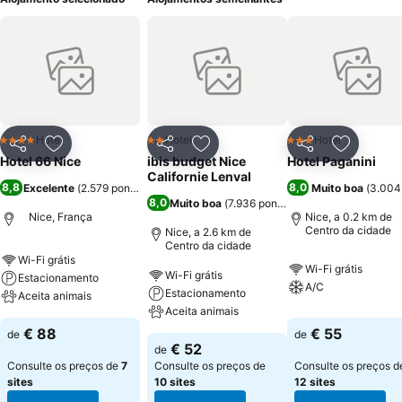
Hotel
Hotel
Hotel
4 Estrelas
2 Estrelas
3 Estrelas
Partilhar
Adicionar aos favoritos
Partilhar
Adicionar aos favoritos
Partilhar
Adicionar
Hotel 66 Nice
ibis budget Nice
Hotel Paganini
Californie Lenval
8,8
8,0
Excelente
(
2.579 pontuações
)
Muito boa
(
3.004
8,0
Muito boa
(
7.936 pontuações
)
Nice, França
Nice, a 0.2 km de
Centro da cidade
Nice, a 2.6 km de
Centro da cidade
Wi-Fi grátis
Wi-Fi grátis
Wi-Fi grátis
Estacionamento
A/C
Estacionamento
Aceita animais
Aceita animais
€ 88
€ 55
de
de
€ 52
de
Consulte os preços de
7
Consulte os preços de
Consulte os preços d
sites
10 sites
12 sites