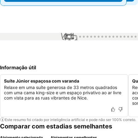
1 / 24
Informação útil
Suíte Júnior espaçosa com varanda
Qu
Relaxe em uma suíte generosa de 33 metros quadrados
Re
com uma cama king-size e um espaço privativo ao ar livre
ac
com vista para as ruas vibrantes de Nice.
co
so
Este resumo foi criado por inteligência artificial e pode não ser 100% correto.
Comparar com estadias semelhantes
Alojamento selecionado
Alojamentos semelhantes