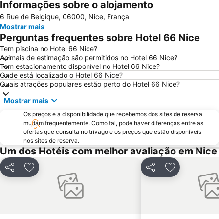
Informações sobre o alojamento
Nice Acropolis
Jean-Médecin
6 Rue de Belgique, 06000, Nice, França
Monte-Carlo
Blue Beach
Mostrar mais
Port de Nice
Antibes - Juan-les-Pins Balnéaires
Perguntas frequentes sobre Hotel 66 Nice
Antibes Activités
Stazione Ferroviaria San Remo
Tem piscina no Hotel 66 Nice?
Animais de estimação são permitidos no Hotel 66 Nice?
Riquier
Ironman France - Nice Triathlon
Tem estacionamento disponível no Hotel 66 Nice?
Nice City Tour
Rue de France
Onde está localizado o Hotel 66 Nice?
Quais atrações populares estão perto do Hotel 66 Nice?
Coco Beach
Le vieux Port
Mostrar mais
Beau Rivage
de la Salis
Os preços e a disponibilidade que recebemos dos sites de reserva
Fête du Mimosa
Nice Etoile
mudam frequentemente. Como tal, pode haver diferenças entre as
Praia Castel
Gare de Cagnes-sur-Mer
ofertas que consulta no trivago e os preços que estão disponíveis
nos sites de reserva.
Plage des Pirates
Rochers de la Bocca
Um dos Hotéis com melhor avaliação em Nice
Riviera Beach
Aéroport de Cannes Mandelieu
Partilhar
Adicionar aos favoritos
Partilhar
Adicionar aos
Cimiez
A Colina do Castelo
Festival International du Cirque de Monte-Carlo
Forum Grimaldi
Boulevard de Garavan
Plage de la Péguière
Vernier
Le Ray