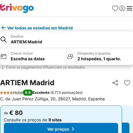
Favoritos
Iniciar
Me
Ver todas as estadias em Madrid
Destino
ARTIEM Madrid
Check-in/out
Hóspedes e quartos
Escolha as datas
2 hóspedes, 1 quarto.
Como os pagamentos influenciam os resultados
ARTIEM Madrid
Partilhar
Ad
Hotel
9,6
Excelente
(
6.713 pontuações
)
4 Estrelas
C. de Juan Pérez Zúñiga, 20, 28027, Madrid, Espanha
€ 80
€ 80
de
de
Consulte os preços de
9 sites
Consulte os preços de
9 sites
Ver preços
Ver preços