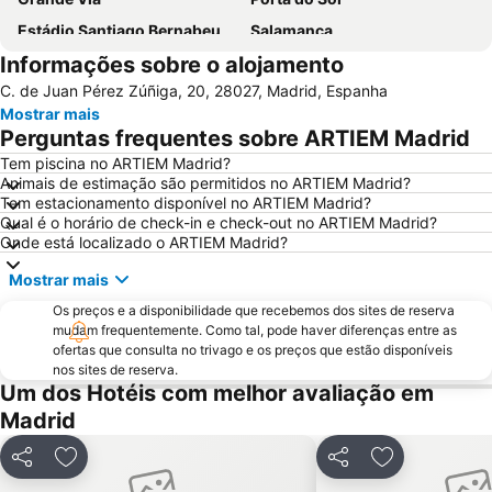
Estádio Santiago Bernabeu
Salamanca
Informações sobre o alojamento
Atocha
Estación Sur
C. de Juan Pérez Zúñiga, 20, 28027, Madrid, Espanha
Estadio Metropolitano Metro Station
Barajas
Mostrar mais
Metropolitano Metro Station
Chamartín
Perguntas frequentes sobre ARTIEM Madrid
Estação de Atocha
Praça Central /maior
Tem piscina no ARTIEM Madrid?
Animais de estimação são permitidos no ARTIEM Madrid?
De Chueca
Madrid
Tem estacionamento disponível no ARTIEM Madrid?
Madrid Arena
Parque de Atracciones de Madrid
Qual é o horário de check-in e check-out no ARTIEM Madrid?
Onde está localizado o ARTIEM Madrid?
Parque Retiro
Palacio de Vistalegre
Mostrar mais
Caja Mágica
Museu Nacional do Prado
Os preços e a disponibilidade que recebemos dos sites de reserva
Chamberí
Villaverde
mudam frequentemente. Como tal, pode haver diferenças entre as
Calle Serrano
Casino Gran Vía
ofertas que consulta no trivago e os preços que estão disponíveis
nos sites de reserva.
Praça da Espanha
San Blas
Um dos Hotéis com melhor avaliação em
Praça de touros das Ventas
Ibiza
Madrid
Atocha Metro Station
Sol
Partilhar
Adicionar aos favoritos
Partilhar
Adicionar aos
Carabanchel
Malasaña