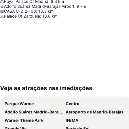
Royal Palace Of Madrid
:
6.3
km
Adolfo Suárez Madrid-Barajas Airport
:
9
km
CASA C-212-100
:
13.3
km
Palace Of Zarzuela
:
13.8
km
Veja as atrações nas imediações
Ampliar mapa
Parque Warner
Centro
Adolfo Suárez Madrid–Barajas Airport
Aeroporto de Madrid-Barajas
Warner Theme Park
IFEMA
Grande Via
Porta do Sol