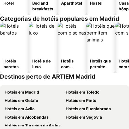
Hotel
Bed and
Aparthotel
Hostel
Casa
breakfasts
hósp
Categorias de hotéis populares em Madrid
Hotéis
Hotéis de
Hotéis
Hotéis que
Hoté
baratos
luxo
com
permitem
com 
piscinas
animais
Destinos perto de ARTIEM Madrid
Hotéis em Madrid
Hotéis em Toledo
Hotéis em Getafe
Hotéis em Pinto
Hotéis em Avila
Hotéis em Fuenlabrada
Hotéis em Alcobendas
Hotéis em Segovia
Hotéis em Torrejón de Ardoz