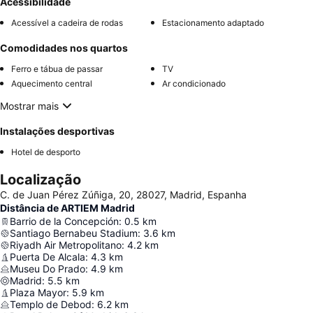
Acessibilidade
Acessível a cadeira de rodas
Estacionamento adaptado
Comodidades nos quartos
Ferro e tábua de passar
TV
Aquecimento central
Ar condicionado
Mostrar mais
Instalações desportivas
Hotel de desporto
Localização
C. de Juan Pérez Zúñiga, 20, 28027, Madrid, Espanha
Distância de ARTIEM Madrid
Barrio de la Concepción
:
0.5
km
Santiago Bernabeu Stadium
:
3.6
km
Riyadh Air Metropolitano
:
4.2
km
Puerta De Alcala
:
4.3
km
Museu Do Prado
:
4.9
km
Madrid
:
5.5
km
Plaza Mayor
:
5.9
km
Templo de Debod
:
6.2
km