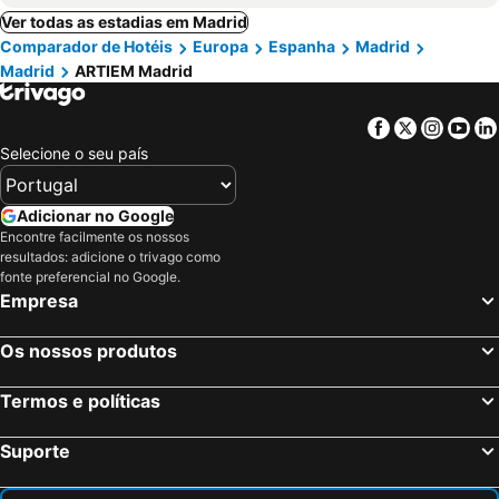
Ver todas as estadias em Madrid
Comparador de Hotéis
Europa
Espanha
Madrid
Madrid
ARTIEM Madrid
Facebook
Twitter
Insta
Yo
Selecione o seu país
Adicionar no Google
Encontre facilmente os nossos
resultados: adicione o trivago como
fonte preferencial no Google.
Empresa
Os nossos produtos
Termos e políticas
Suporte