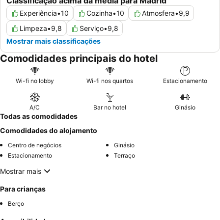
Classificação acima da média para Madrid
Experiência
•
10
Cozinha
•
10
Atmosfera
•
9,9
Limpeza
•
9,8
Serviço
•
9,8
Mostrar mais classificações
Comodidades principais do hotel
Wi-fi no lobby
Wi-fi nos quartos
Estacionamento
A/C
Bar no hotel
Ginásio
Todas as comodidades
Comodidades do alojamento
Centro de negócios
Ginásio
Estacionamento
Terraço
Mostrar mais
Para crianças
Berço