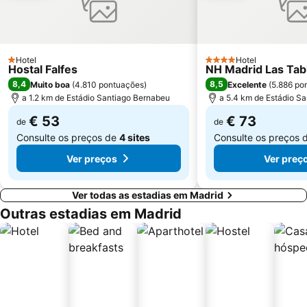
Gran Vía Metro Station
Retiro
Goya
Aeropuerto
Metropolitano Club Deportivo
Circuito del Jarama
Hotel
Hotel
1 Estrelas
4 Estrelas
Hostal Falfes
NH Madrid Las Tab
Paseo de la Castellana
Tetuán
8,4
8,5
Muito boa
(
4.810 pontuações
)
Excelente
(
5.886 po
Sol Metro Station
Centro Comercial Gran Vía de Hortaleza
a 1.2 km de Estádio Santiago Bernabeu
a 5.4 km de Estádio S
Praça da Cibeles
Santiago Bernabéu Metro Station
€ 53
€ 73
de
de
Consulte os preços de
4 sites
Consulte os preços 
Ver preços
Ver preç
Ver todas as estadias em Madrid
Outras estadias em Madrid