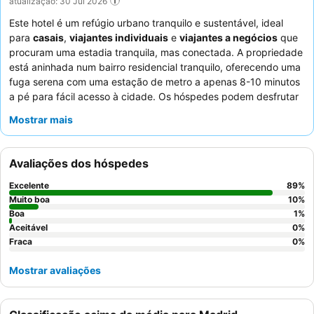
atualização: 30 Jul 2026
Este hotel é um refúgio urbano tranquilo e sustentável, ideal
para
casais
,
viajantes individuais
e
viajantes a negócios
que
procuram uma estadia tranquila, mas conectada. A propriedade
está aninhada num bairro residencial tranquilo, oferecendo uma
fuga serena com uma estação de metro a apenas 8-10 minutos
a pé para fácil acesso à cidade. Os hóspedes podem desfrutar
da conveniência de um
ginásio
bem equipado e de um
"canto
Mostrar mais
verde"
gratuito 24 horas com snacks e bebidas. Os funcionários
recebem consistentemente elogios pelo seu calor e eficiência
excecionais, complementando o excelente e variado buffet de
Avaliações dos hóspedes
pequeno-almoço. Para uma experiência verdadeiramente
relaxante, considere pedir um quarto virado para o jardim para
Excelente
89
%
garantir a máxima tranquilidade.
Muito boa
10
%
Boa
1
%
Aceitável
0
%
Fraca
0
%
Mostrar avaliações