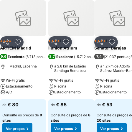
Hotel
Hotel
Hotel
4 Estrelas
4 Estrelas
4 Estrelas
Partilhar
Adicionar aos favoritos
Partilhar
Adicionar aos favoritos
Partilhar
Adicionar
ARTIEM Madrid
Ilunion Atrium
Senator Barajas
9,6
8,7
7,4
Excelente
(
6.713 pontuações
)
Excelente
(
15.712 pontuações
(
21.037 pontuaç
)
Madrid, Espanha
a 2.8 km de Estádio
a 1.2 km de Adolfo
Santiago Bernabeu
Suárez Madrid–Bar
Airport
Wi-Fi grátis
Wi-Fi grátis
Wi-Fi grátis
Estacionamento
Piscina
Piscina
A/C
Estacionamento
Estacionamento
€ 80
€ 85
€ 53
de
de
de
Consulte os preços de
9
Consulte os preços de
8
Consulte os preços d
sites
sites
20 sites
Ver preços
Ver preços
Ver preços