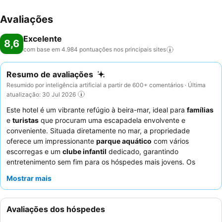
Avaliações
Excelente
8,6
com base em 4.984 pontuações nos principais
sites
Resumo de avaliações
Resumido por inteligência artificial a partir de 600+ comentários · Última
atualização: 30 Jul 2026
Este hotel é um vibrante refúgio à beira-mar, ideal para
famílias
e
turistas
que procuram uma escapadela envolvente e
conveniente. Situada diretamente no mar, a propriedade
oferece um impressionante
parque aquático
com vários
escorregas e um
clube infantil
dedicado, garantindo
entretenimento sem fim para os hóspedes mais jovens. Os
hóspedes elogiam consistentemente o excecional
staff e
Mostrar mais
serviço
, particularmente a equipa de animação, e as diversas e
de alta qualidade
ofertas culinárias
, incluindo buffets
temáticos noturnos e deliciosas costeletas de borrego acabadas
Avaliações dos hóspedes
de cozinhar. Para uma experiência verdadeiramente relaxante,