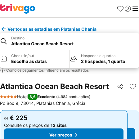
Favoritos
Iniciar
Me
Ver todas as estadias em Platanias Chania
Destino
Atlantica Ocean Beach Resort
Check-in/out
Hóspedes e quartos
Escolha as datas
2 hóspedes, 1 quarto.
Como os pagamentos influenciam os resultados
Atlantica Ocean Beach Resort
Partilhar
Ad
Hotel
8,6
Excelente
(
4.984 pontuações
)
5 Estrelas
Po Box 9, 73014, Platanias Chania, Grécia
€ 225
€ 225
de
de
Consulte os preços de
12 sites
Consulte os preços de
12 sites
Ver preços
Ver preços