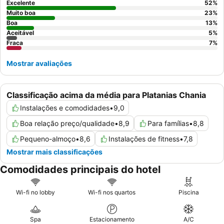
considere reservar uma suite pelo seu amplo espaço e
Excelente
52
%
comodidades confortáveis.
Muito boa
23
%
Boa
13
%
Aceitável
5
%
Fraca
7
%
Mostrar avaliações
Classificação acima da média para Platanias Chania
Instalações e comodidades
•
9,0
Boa relação preço/qualidade
•
8,9
Para famílias
•
8,8
Pequeno-almoço
•
8,6
Instalações de fitness
•
7,8
Mostrar mais classificações
Comodidades principais do hotel
Wi-fi no lobby
Wi-fi nos quartos
Piscina
Spa
Estacionamento
A/C