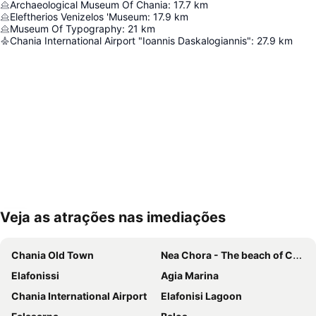
Archaeological Museum Of Chania
:
17.7
km
Eleftherios Venizelos 'Museum
:
17.9
km
Museum Of Typography
:
21
km
Chania International Airport "Ioannis Daskalogiannis"
:
27.9
km
Veja as atrações nas imediações
Ampliar mapa
Chania Old Town
Nea Chora - The beach of Chania
Elafonissi
Agia Marina
Chania International Airport
Elafonisi Lagoon