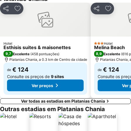
Partilhar
Adicionar aos favoritos
Partilhar
Adicionar 
Hotel
Hotel
3 Estrelas
Esthisis suites & maisonettes
Melina Beach
9,7
8,9
Excelente
(
458 pontuações
)
Excelente
(
616 
Platanias Chania, a 0.3 km de Centro da cidade
Platanias Chania, 
€ 124
€ 124
de
de
Consulte os preços de
9 sites
Consulte os pre
Ver preços
Ver 
Ver todas as estadias em Platanias Chania
Outras estadias em Platanias Chania