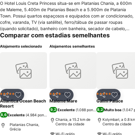
O Hotel Louis Creta Princess situa-se em Platanias Chania, a 600m
de Maleme, 5.400m de Platanias Beach e a 5.900m de Platania
Town. Possui quartos espaçosos e equipados com ar condicionado,
cofre, varanda, TV (via satélite), ferro/tábua de passar roupas
(quando solicitado), banheiro com banheira, secador de cabelo,
Comparar com estadias semelhantes
janelas desbloqueadas. O hotel oferece TV e café no lobby, acesso
a internet e ar condicionado nas áreas comuns, assistência médica
Alojamento selecionado
Alojamentos semelhantes
e turística, elevador, sala de conferência/reunião, traslado para
áreas próximas, babá, estacionamento, equipe multilíngue, café da
manhã (cortesia), lavanderia e serviço de câmbio. O hóspede
poderá desfrutar de piscina infantil, piscina externa sazonal, bar na
piscina, praia particular, cafeteria, restaurante, casa noturna, clube
infantil, atividades aeróbicas, atividades de natação, quadra de
ténis, entre muitas outras ofertas.
Hotel
Hotel
Hotel
5 Estrelas
4 Estrelas
5 Estrelas
Partilhar
Adicionar aos favoritos
Partilhar
Adicionar aos favoritos
Partilhar
Adicionar
Atlantica Ocean Beach
Maleme Mare
Galini Palace
Resort
9,2
8,2
Excelente
(
1.088 pontuações
Muito boa
)
(
1.047 
8,6
Excelente
(
4.984 pontuações
)
Chania, a 15.2 km de
Kolymbari, a 0.8 k
Centro da cidade
Centro da cidade
Platanias Chania,
Grécia
Wi-Fi grátis
Wi-Fi grátis