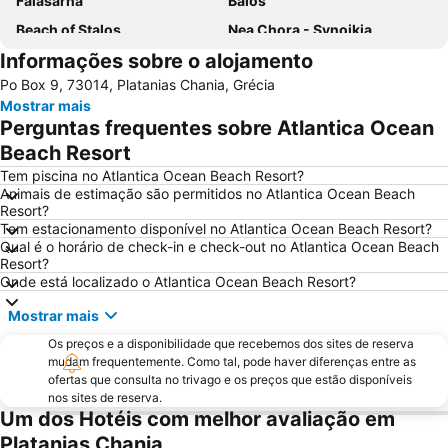
Falasarna
Balos
Beach of Stalos
Nea Chora - Synoikia
Informações sobre o alojamento
Kolymbari
Lissos
Po Box 9, 73014, Platanias Chania, Grécia
Beach of Maleme
Halepa
Mostrar mais
Elafonisos
Kavros
Perguntas frequentes sobre Atlantica Ocean
Dikastiria
Pahiana
Beach Resort
Kissamos Port
Almyrida
Tem piscina no Atlantica Ocean Beach Resort?
Animais de estimação são permitidos no Atlantica Ocean Beach
Georgioupolis
Lake Kournas
Resort?
Tem estacionamento disponível no Atlantica Ocean Beach Resort?
Giaourtoplimmira
Agii Apostoli
Qual é o horário de check-in e check-out no Atlantica Ocean Beach
Topolia Gorge
Kiani Akti
Resort?
Onde está localizado o Atlantica Ocean Beach Resort?
Vamos Traditional Village
Mostrar mais
Os preços e a disponibilidade que recebemos dos sites de reserva
mudam frequentemente. Como tal, pode haver diferenças entre as
ofertas que consulta no trivago e os preços que estão disponíveis
nos sites de reserva.
Um dos Hotéis com melhor avaliação em
Platanias Chania