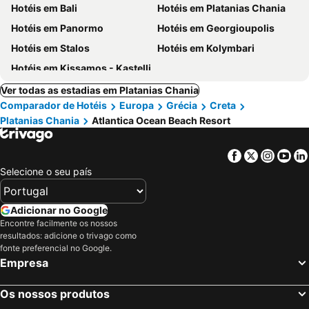
Hotéis em Bali
Hotéis em Platanias Chania
Hotéis em Panormo
Hotéis em Georgioupolis
Hotéis em Stalos
Hotéis em Kolymbari
Hotéis em Kissamos - Kastelli
Ver todas as estadias em Platanias Chania
Comparador de Hotéis
Europa
Grécia
Creta
Platanias Chania
Atlantica Ocean Beach Resort
Facebook
Twitter
Insta
Yo
Selecione o seu país
Adicionar no Google
Encontre facilmente os nossos
resultados: adicione o trivago como
fonte preferencial no Google.
Empresa
Os nossos produtos