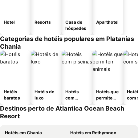
Hotel
Resorts
Casa de
Aparthotel
hóspedes
Categorias de hotéis populares em Platanias
Chania
Hotéis
Hotéis de
Hotéis
Hotéis que
Hoté
baratos
luxo
com
permitem
com 
piscinas
animais
Destinos perto de Atlantica Ocean Beach
Resort
Hotéis em Chania
Hotéis em Rethymnon