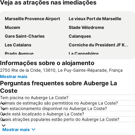
Veja as atrações nas imediações
Ampliar mapa
Marseille Provence Airport
Le vieux Port de Marseille
Mucem
Stade Vélodrome
Gare Saint-Charles
Calanques
Les Catalans
Corniche du President JF Kennedy
Prado Avenue
La Cannebière
Informações sobre o alojamento
Cabo Canaille
Aix en Provence Railway Station TGV
2750 Rte de la Cride, 13610, Le Puy-Sainte-Réparade, França
Grand port maritime
Palais du Pharo
Mostrar mais
Prefeitura
Le Cèdre
Perguntas frequentes sobre Auberge La
Abbaye de Senanque
Le Panier
Coste
Hôtel de Ville
Port de plaisance
Tem piscina no Auberge La Coste?
Animais de estimação são permitidos no Auberge La Coste?
Port de Cassis
Catedral de Saint Sauveu
Tem estacionamento disponível no Auberge La Coste?
Onde está localizado o Auberge La Coste?
Montolivet
Cathédrale Sainte-Marie-Majeure
Quais atrações populares estão perto do Auberge La Coste?
Vauban
Palais des congrès
Mostrar mais
Sainte-Marguerite
La Pointe-Rouge