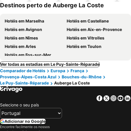
piscinas
animais
Destinos perto de Auberge La Coste
Hotéis em Marselha
Hotéis em Castellane
Hotéis em Avignon
Hotéis em Aix-en-Provence
Hotéis em Nîmes
Hotéis em Vitrolles
Hotéis em Arles
Hotéis em Toulon
Hotéis em Fos-sur-Mer
Ver todas as estadias em Le Puy-Sainte-Réparade
Comparador de Hotéis
Europa
França
Provença-Alpes-Costa Azul
Bouches-du-Rhône
Le Puy-Sainte-Réparade
Auberge La Coste
Facebook
Twitter
Insta
Yo
Selecione o seu país
Adicionar no Google
Encontre facilmente os nossos