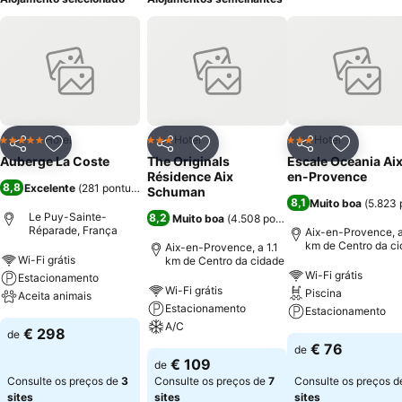
Hotel
Hotel
Hotel
5 Estrelas
3 Estrelas
3 Estrelas
Partilhar
Adicionar aos favoritos
Partilhar
Adicionar aos favoritos
Partilhar
Adicionar
Auberge La Coste
The Originals
Escale Oceania Ai
Résidence Aix
en-Provence
8,8
Excelente
(
281 pontuações
)
Schuman
8,1
Muito boa
(
5.823 
Le Puy-Sainte-
8,2
Muito boa
(
4.508 pontuações
)
Réparade, França
Aix-en-Provence, a
km de Centro da c
Aix-en-Provence, a 1.1
Wi-Fi grátis
km de Centro da cidade
Wi-Fi grátis
Estacionamento
Wi-Fi grátis
Piscina
Aceita animais
Estacionamento
Estacionamento
A/C
€ 298
de
€ 76
de
€ 109
de
Consulte os preços de
3
Consulte os preços de
7
Consulte os preços 
sites
sites
sites