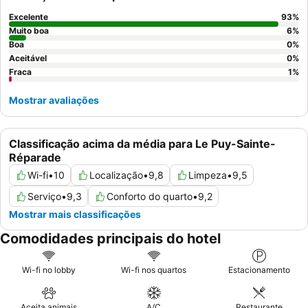
Excelente
93
%
Muito boa
6
%
Boa
0
%
Aceitável
0
%
Fraca
1
%
Mostrar avaliações
Classificação acima da média para Le Puy-Sainte-
Réparade
Wi-fi
•
10
Localização
•
9,8
Limpeza
•
9,5
Serviço
•
9,3
Conforto do quarto
•
9,2
Mostrar mais classificações
Comodidades principais do hotel
Wi-fi no lobby
Wi-fi nos quartos
Estacionamento
Aceita animais
A/C
Restaurante