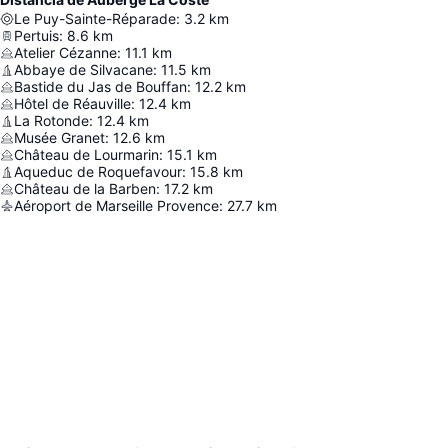
Le Puy-Sainte-Réparade
:
3.2
km
Pertuis
:
8.6
km
Atelier Cézanne
:
11.1
km
Abbaye de Silvacane
:
11.5
km
Bastide du Jas de Bouffan
:
12.2
km
Hôtel de Réauville
:
12.4
km
La Rotonde
:
12.4
km
Musée Granet
:
12.6
km
Château de Lourmarin
:
15.1
km
Aqueduc de Roquefavour
:
15.8
km
Château de la Barben
:
17.2
km
Aéroport de Marseille Provence
:
27.7
km