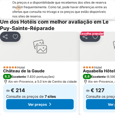
Os preços e a disponibilidade que recebemos dos sites de reserva
Grande Mer
Calanque d'en Vau
mudam frequentemente. Como tal, pode haver diferenças entre as
ofertas que consulta no trivago e os preços que estão disponíveis
nos sites de reserva.
Um dos Hotéis com melhor avaliação em Le
Puy-Sainte-Réparade
Escolha popular
Partilhar
Adicionar aos favoritos
Partilhar
Adicionar 
Hotel
Hotel
5 Estrelas
4 Estrelas
Château de la Gaude
Aquabella Hôtel
9,3
8,6
Excelente
(
1.830 pontuações
)
Excelente
(
6.59
Aix-en-Provence, a 5.0 km de Centro da cidade
Aix-en-Provence, 
€ 214
€ 127
de
de
Consulte os preços de
7 sites
Consulte os pre
Ver preços
Ver