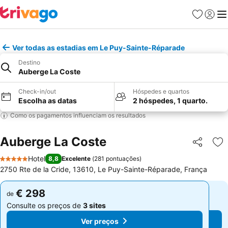
Favoritos
Iniciar
Me
Ver todas as estadias em Le Puy-Sainte-Réparade
Destino
Auberge La Coste
Check-in/out
Hóspedes e quartos
Escolha as datas
2 hóspedes, 1 quarto.
Como os pagamentos influenciam os resultados
Auberge La Coste
Partilhar
Ad
Hotel
8,8
Excelente
(
281 pontuações
)
5 Estrelas
2750 Rte de la Cride, 13610, Le Puy-Sainte-Réparade, França
€ 298
€ 298
de
de
Consulte os preços de
3 sites
Consulte os preços de
3 sites
Ver preços
Ver preços