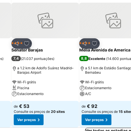
itos
Adicionar aos favoritos
Adicionar aos fav
Hotel
Hotel
4 Estrelas
4 Estrelas
Partilhar
Partilhar
Senator Barajas
Melia Avenida de America
7,4
8,8
es
)
(
21.037 pontuações
)
Excelente
(
14.600 pontu
a 1.2 km de Adolfo Suárez Madrid–
a 5.1 km de Estádio Santiag
Barajas Airport
Bernabeu
Wi-Fi grátis
Wi-Fi grátis
Piscina
Estacionamento
Estacionamento
A/C
€ 53
€ 92
de
de
Consulte os preços de
20 sites
Consulte os preços de
15 site
Ver preços
Ver preços
Ver todas as estadias