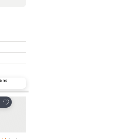
a no
Adicionar aos favoritos
Adicionar aos favor
tilhar
Partilhar