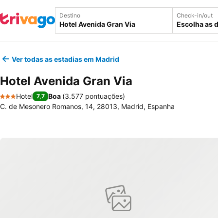
Destino
Check-in/out
Escolha as 
Ver todas as estadias em Madrid
Hotel Avenida Gran Via
Hotel
Boa
(
3.577 pontuações
)
7,7
3 Estrelas
C. de Mesonero Romanos, 14, 28013, Madrid, Espanha