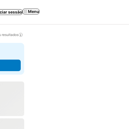
Menu
iciar sessão
 resultados