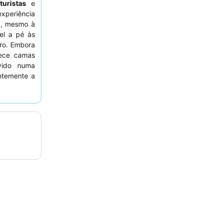
turistas
e
xperiência
l
, mesmo à
vel a pé às
tro. Embora
rece camas
vido numa
ntemente a
el
pelo seu
tadia mais
para o lado