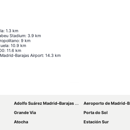
la
:
1.3
km
abeu Stadium
:
3.9
km
ropolitano
:
9
km
zuela
:
10.9
km
00
:
11.6
km
Madrid-Barajas Airport
:
14.3
km
Ampliar mapa
Adolfo Suárez Madrid–Barajas Airport
Aeroporto de Madrid-B
Grande Via
Porta do Sol
Atocha
Estación Sur