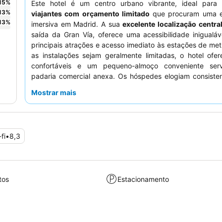
15
%
Este hotel é um centro urbano vibrante, ideal para
13
%
viajantes com orçamento limitado
que procuram uma e
13
%
imersiva em Madrid. A sua
excelente localização centra
saída da Gran Vía, oferece uma acessibilidade inigualá
principais atrações e acesso imediato às estações de me
as instalações sejam geralmente limitadas, o hotel ofe
confortáveis e um pequeno-almoço conveniente ser
padaria comercial anexa. Os hóspedes elogiam consiste
equipa da receção excecionalmente simpática e prestáv
Mostrar mais
serviço atencioso e recomendações locais. Para uma es
tranquila, os hóspedes devem solicitar um quarto virado 
oposto da rua.
fi
•
8,3
tos
Estacionamento