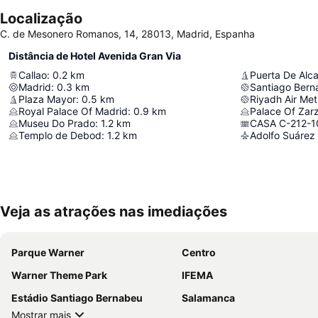
Localização
C. de Mesonero Romanos, 14, 28013, Madrid, Espanha
Distância de Hotel Avenida Gran Via
Callao
:
0.2
km
Puerta De Alca
Madrid
:
0.3
km
Santiago Bern
Plaza Mayor
:
0.5
km
Riyadh Air Met
Royal Palace Of Madrid
:
0.9
km
Palace Of Zar
Museu Do Prado
:
1.2
km
CASA C-212-1
Templo de Debod
:
1.2
km
Adolfo Suárez 
Veja as atrações nas imediações
Parque Warner
Centro
Warner Theme Park
IFEMA
Estádio Santiago Bernabeu
Salamanca
Mostrar mais