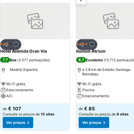
Adicionar aos favoritos
Adicionar aos favor
Hotel
Hotel
3 Estrelas
4 Estrelas
Partilhar
Partilhar
Hotel Avenida Gran Via
Ilunion Atrium
7,7
8,7
Boa
(
3.577 pontuações
)
Excelente
(
15.712 pontuaçõ
Madrid, Espanha
a 2.8 km de Estádio Santiago
Bernabeu
Wi-Fi grátis
Wi-Fi grátis
Estacionamento
Piscina
A/C
Estacionamento
€ 107
€ 85
de
de
Consulte os preços de
15 sites
Consulte os preços de
8 sites
Ver preços
Ver preços