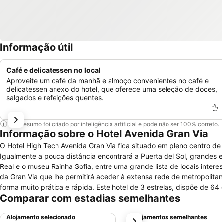
Informação útil
Café e delicatessen no local
Aproveite um café da manhã e almoço convenientes no café e
delicatessen anexo do hotel, que oferece uma seleção de doces,
salgados e refeições quentes.
Este resumo foi criado por inteligência artificial e pode não ser 100% correto.
Informação sobre o Hotel Avenida Gran Via
O Hotel High Tech Avenida Gran Vía fica situado em pleno centro de
Igualmente a pouca distância encontrará a Puerta del Sol, grandes 
Real e o museu Rainha Sofia, entre uma grande lista de locais inter
da Gran Via que lhe permitirá aceder à extensa rede de metropolita
forma muito prática e rápida. Este hotel de 3 estrelas, dispõe de 64
Comparar com estadias semelhantes
banho privativa completa com duche de hidromassagem, ar condicionad
para fumadores e pessoas com mobilidade reduzida. O pequeno almoç
Alojamento selecionado
Alojamentos semelhantes
próximo
aberta as 24 horas do dia. Nas proximidades do hotel encontrará 