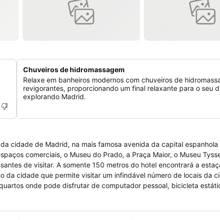
Chuveiros de hidromassagem
Relaxe em banheiros modernos com chuveiros de hidromas
revigorantes, proporcionando um final relaxante para o seu d
explorando Madrid.
 da cidade de Madrid, na mais famosa avenida da capital espanhola 
espaços comerciais, o Museu do Prado, a Praça Maior, o Museu Tysse
essantes de visitar. A somente 150 metros do hotel encontrará a esta
no da cidade que permite visitar um infindável número de locais da 
 quartos onde pode disfrutar de computador pessoal, bicicleta estáti
o, telefone, televisão a cores e acesso à internet via wifi. Existe
o buffet é servido na sala de refeições do hotel. A recepção enco
um parque de estacionamento coberto com um desconto de 20 por ce