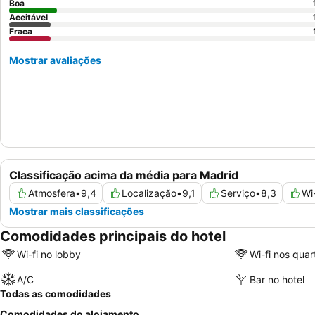
Boa
Aceitável
Fraca
Mostrar avaliações
Classificação acima da média para Madrid
Atmosfera
•
9,4
Localização
•
9,1
Serviço
•
8,3
Wi-
Mostrar mais classificações
Comodidades principais do hotel
Wi-fi no lobby
Wi-fi nos quar
A/C
Bar no hotel
Todas as comodidades
Comodidades do alojamento