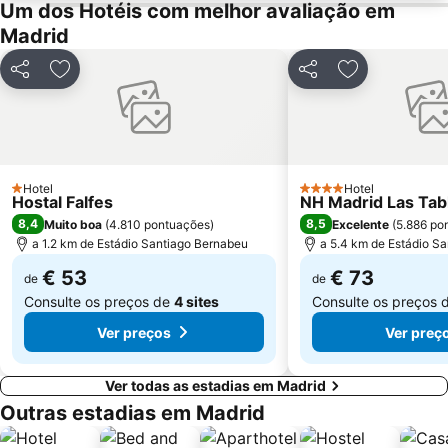
Praça de touros das Ventas
Ibiza
Um dos Hotéis com melhor avaliação em
Madrid
Atocha Metro Station
Sol
Carabanchel
Malasaña
Partilhar
Adicionar aos favoritos
Partilhar
Adicionar aos
Gran Vía Metro Station
Retiro
Goya
Aeropuerto
Metropolitano Club Deportivo
Circuito del Jarama
Sol Metro Station
Paseo de la Castellana
Hotel
Hotel
1 Estrelas
4 Estrelas
Hostal Falfes
NH Madrid Las Tab
Tetuán
Praça da Cibeles
8,4
8,5
Muito boa
(
4.810 pontuações
)
Excelente
(
5.886 po
Centro Comercial Gran Vía de Hortaleza
Santiago Bernabéu Metro Station
a 1.2 km de Estádio Santiago Bernabeu
a 5.4 km de Estádio S
€ 53
€ 73
de
de
Consulte os preços de
4 sites
Consulte os preços 
Ver preços
Ver preç
Ver todas as estadias em Madrid
Outras estadias em Madrid