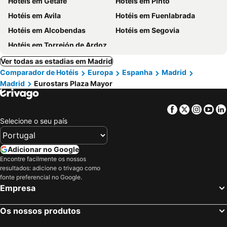
Hotéis em Getafe
Hotéis em Pinto
Hotéis em Avila
Hotéis em Fuenlabrada
Hotéis em Alcobendas
Hotéis em Segovia
Hotéis em Torrejón de Ardoz
Ver todas as estadias em Madrid
Comparador de Hotéis
Europa
Espanha
Madrid
Madrid
Eurostars Plaza Mayor
Facebook
Twitter
Insta
Yo
Selecione o seu país
Adicionar no Google
Encontre facilmente os nossos
resultados: adicione o trivago como
fonte preferencial no Google.
Empresa
Os nossos produtos