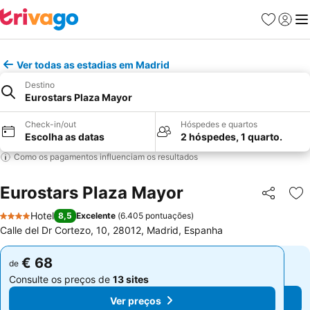
Favoritos
Iniciar
Me
Ver todas as estadias em Madrid
Destino
Eurostars Plaza Mayor
Check-in/out
Hóspedes e quartos
Escolha as datas
2 hóspedes, 1 quarto.
Como os pagamentos influenciam os resultados
Eurostars Plaza Mayor
Partilhar
Ad
Hotel
8,5
Excelente
(
6.405 pontuações
)
4 Estrelas
Calle del Dr Cortezo, 10, 28012, Madrid, Espanha
€ 68
€ 68
de
de
Consulte os preços de
13 sites
Consulte os preços de
13 sites
Ver preços
Ver preços