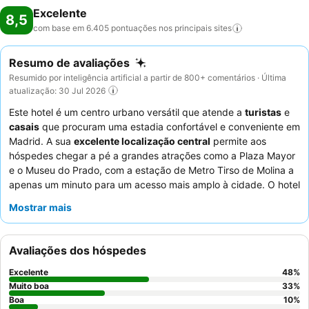
Excelente
8,5
com base em 6.405 pontuações nos principais
sites
Resumo de avaliações
Resumido por inteligência artificial a partir de 800+ comentários · Última
atualização: 30 Jul 2026
Este hotel é um centro urbano versátil que atende a
turistas
e
casais
que procuram uma estadia confortável e conveniente em
Madrid. A sua
excelente localização central
permite aos
hóspedes chegar a pé a grandes atrações como a Plaza Mayor
e o Museu do Prado, com a estação de Metro Tirso de Molina a
apenas um minuto para um acesso mais amplo à cidade. O hotel
oferece
quartos espaçosos, limpos e silenciosos
com camas
Mostrar mais
grandes e confortáveis, garantindo uma experiência relaxante.
Os hóspedes elogiam consistentemente a excecional
equipa da
receção
pela sua prestabilidade e o
pequeno-almoço variado
Avaliações dos hóspedes
e de alta qualidade
que supera as expectativas. Para uma
estadia mais tranquila, os hóspedes são aconselhados a solicitar
Excelente
48
%
um quarto virado para o jardim.
Muito boa
33
%
Boa
10
%