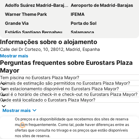
Adolfo Suárez Madrid–Barajas Airport
Aeroporto de Madrid-Barajas
Warner Theme Park
IFEMA
Grande Via
Porta do Sol
Estádio Santiago Bernabeu
Salamanca
Informações sobre o alojamento
Atocha
Estación Sur
Calle del Dr Cortezo, 10, 28012, Madrid, Espanha
Estadio Metropolitano Metro Station
Barajas
Mostrar mais
Metropolitano Metro Station
Chamartín
Perguntas frequentes sobre Eurostars Plaza
Estação de Atocha
Praça Central /maior
Mayor
De Chueca
Madrid
Tem piscina no Eurostars Plaza Mayor?
Animais de estimação são permitidos no Eurostars Plaza Mayor?
Madrid Arena
Parque de Atracciones de Madrid
Tem estacionamento disponível no Eurostars Plaza Mayor?
Qual é o horário de check-in e check-out no Eurostars Plaza Mayor?
Parque Retiro
Palacio de Vistalegre
Onde está localizado o Eurostars Plaza Mayor?
Caja Mágica
Museu Nacional do Prado
Mostrar mais
Chamberí
Villaverde
Os preços e a disponibilidade que recebemos dos sites de reserva
Casino Gran Vía
Calle Serrano
mudam frequentemente. Como tal, pode haver diferenças entre as
ofertas que consulta no trivago e os preços que estão disponíveis
Praça da Espanha
San Blas
nos sites de reserva.