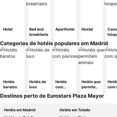
Hotel
Bed and
Aparthotel
Hostel
Casa
breakfasts
hósp
Categorias de hotéis populares em Madrid
Hotéis
Hotéis de
Hotéis
Hotéis que
Hoté
baratos
luxo
com
permitem
com 
piscinas
animais
Destinos perto de Eurostars Plaza Mayor
Hotéis em Madrid
Hotéis em Toledo