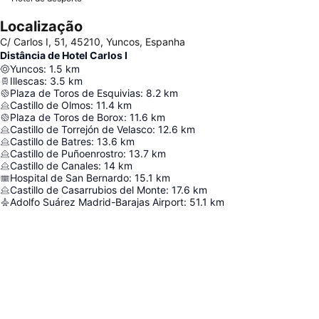
Localização
C/ Carlos I, 51, 45210, Yuncos, Espanha
Distância de Hotel Carlos I
Yuncos
:
1.5
km
Illescas
:
3.5
km
Plaza de Toros de Esquivias
:
8.2
km
Castillo de Olmos
:
11.4
km
Plaza de Toros de Borox
:
11.6
km
Castillo de Torrejón de Velasco
:
12.6
km
Castillo de Batres
:
13.6
km
Castillo de Puñoenrostro
:
13.7
km
Castillo de Canales
:
14
km
Hospital de San Bernardo
:
15.1
km
Castillo de Casarrubios del Monte
:
17.6
km
Adolfo Suárez Madrid-Barajas Airport
:
51.1
km