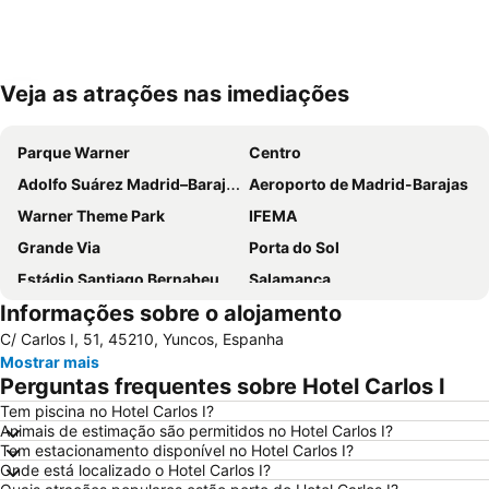
Veja as atrações nas imediações
Ampliar mapa
Parque Warner
Centro
Adolfo Suárez Madrid–Barajas Airport
Aeroporto de Madrid-Barajas
Warner Theme Park
IFEMA
Grande Via
Porta do Sol
Estádio Santiago Bernabeu
Salamanca
Informações sobre o alojamento
Atocha
Estación Sur
C/ Carlos I, 51, 45210, Yuncos, Espanha
Estadio Metropolitano Metro Station
Barajas
Mostrar mais
Metropolitano Metro Station
Chamartín
Perguntas frequentes sobre Hotel Carlos I
Estação de Atocha
Praça Central /maior
Tem piscina no Hotel Carlos I?
Animais de estimação são permitidos no Hotel Carlos I?
De Chueca
Madrid
Tem estacionamento disponível no Hotel Carlos I?
Madrid Arena
Parque de Atracciones de Madrid
Onde está localizado o Hotel Carlos I?