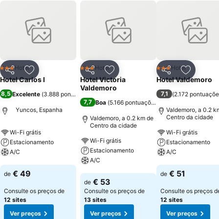
Hotel
Hotel
Hotel
3 Estrelas
3 Estrelas
3 Estrelas
Partilhar
Adicionar aos favoritos
Partilhar
Adicionar aos favoritos
Partilhar
Adicionar
Hotel Carlos I
Hotel Victoria
Hotel Valdemoro
Valdemoro
8,5
7,1
Excelente
(
3.888 pontuações
)
(
2.172 pontuaçõe
7,7
Boa
(
5.166 pontuações
)
Yuncos, Espanha
Valdemoro, a 0.2 k
Centro da cidade
Valdemoro, a 0.2 km de
Centro da cidade
Wi-Fi grátis
Wi-Fi grátis
Wi-Fi grátis
Estacionamento
Estacionamento
Estacionamento
A/C
A/C
A/C
Ver preços
Ver preços
€ 49
€ 51
de
de
Ver preços
€ 53
de
Consulte os preços de
Consulte os preços de
Consulte os preços d
12 sites
13 sites
12 sites
Ver preços
Ver preços
Ver preços