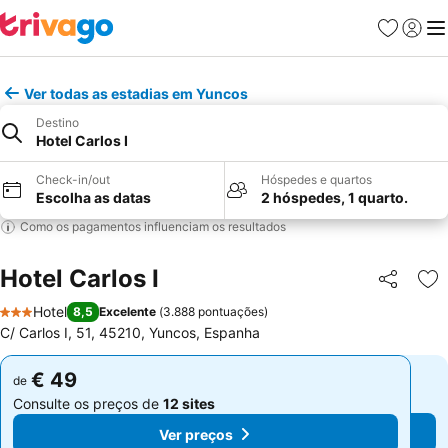
Favoritos
Iniciar
Me
Ver todas as estadias em Yuncos
Destino
Hotel Carlos I
Check-in/out
Hóspedes e quartos
Escolha as datas
2 hóspedes, 1 quarto.
Como os pagamentos influenciam os resultados
Hotel Carlos I
Partilhar
Ad
Hotel
8,5
Excelente
(
3.888 pontuações
)
3 Estrelas
C/ Carlos I, 51, 45210, Yuncos, Espanha
€ 49
€ 49
de
de
Consulte os preços de
12 sites
Consulte os preços de
12 sites
Ver preços
Ver preços