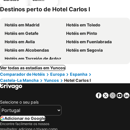
estaciona
Destinos perto de Hotel Carlos I
mento
Hotéis em Madrid
Hotéis em Toledo
Hotéis em Getafe
Hotéis em Pinto
Hotéis em Avila
Hotéis em Fuenlabrada
Hotéis em Alcobendas
Hotéis em Segovia
Hotéis em Torrejón de Ardoz
Ver todas as estadias em Yuncos
Comparador de Hotéis
Europa
Espanha
Castela-La Mancha
Yuncos
Hotel Carlos I
Facebook
Twitter
Insta
Yo
Selecione o seu país
Adicionar no Google
Encontre facilmente os nossos
resultados: adicione o trivago como