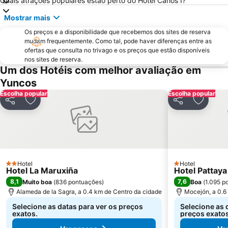
Quais atrações populares estão perto do Hotel Carlos I?
Parque Retiro
Palacio de Vistalegre
Mostrar mais
Caja Mágica
Museu Nacional do Prado
Os preços e a disponibilidade que recebemos dos sites de reserva
Chamberí
Villaverde
mudam frequentemente. Como tal, pode haver diferenças entre as
Casino Gran Vía
Calle Serrano
ofertas que consulta no trivago e os preços que estão disponíveis
nos sites de reserva.
Praça da Espanha
San Blas
Um dos Hotéis com melhor avaliação em
Praça de touros das Ventas
Ibiza
Yuncos
Escolha popular
Atocha Metro Station
Sol
Escolha popular
Partilhar
Adicionar aos favoritos
Partilhar
Adicion
Carabanchel
Malasaña
Gran Vía Metro Station
Retiro
Goya
Aeropuerto
Metropolitano Club Deportivo
Sol Metro Station
Hotel
Hotel
2 Estrelas
Paseo de la Castellana
Tetuán
1 Estrelas
Hotel La Maruxiña
Hotel Pattaya
8,1
7,6
Muito boa
(
836 pontuações
)
Boa
(
1.095 p
Praça da Cibeles
Centro Comercial Gran Vía de Hortaleza
Alameda de la Sagra, a 0.4 km de Centro da cidade
Mocejón, a 0.6
Villa de Vallecas
Santiago Bernabéu Metro Station
Selecione as datas para ver os preços
Selecione as 
exatos.
preços exatos