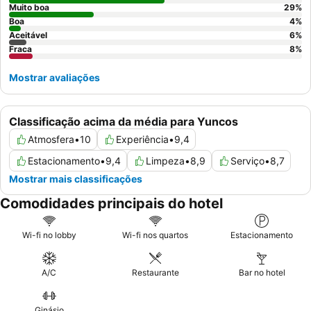
Muito boa
29
%
Boa
4
%
Aceitável
6
%
Fraca
8
%
Mostrar avaliações
Classificação acima da média para Yuncos
Atmosfera
•
10
Experiência
•
9,4
Estacionamento
•
9,4
Limpeza
•
8,9
Serviço
•
8,7
Mostrar mais classificações
Comodidades principais do hotel
Wi-fi no lobby
Wi-fi nos quartos
Estacionamento
A/C
Restaurante
Bar no hotel
Ginásio