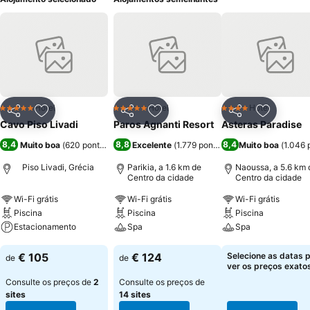
Hotel
Hotel
Hotel
5 Estrelas
5 Estrelas
4 Estrelas
Partilhar
Adicionar aos favoritos
Partilhar
Adicionar aos favoritos
Partilhar
Adicionar
Cavo Piso Livadi
Paros Agnanti Resort
Asteras Paradise
8,4
8,8
8,4
Muito boa
(
620 pontuações
)
Excelente
(
1.779 pontuações
Muito boa
)
(
1.046 
Piso Livadi, Grécia
Parikia, a 1.6 km de
Naoussa, a 5.6 km 
Centro da cidade
Centro da cidade
Wi-Fi grátis
Wi-Fi grátis
Wi-Fi grátis
Piscina
Piscina
Piscina
Estacionamento
Spa
Spa
Ver preços
Ver preços
Ver preços
€ 105
€ 124
Selecione as datas 
de
de
ver os preços exatos
Consulte os preços de
2
Consulte os preços de
sites
14 sites