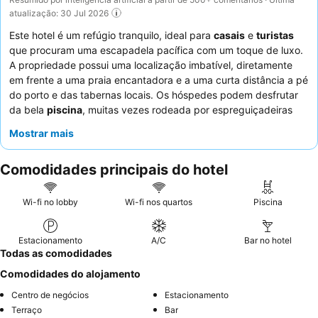
atualização: 30 Jul 2026
Este hotel é um refúgio tranquilo, ideal para
casais
e
turistas
que procuram uma escapadela pacífica com um toque de luxo.
A propriedade possui uma localização imbatível, diretamente
em frente a uma praia encantadora e a uma curta distância a pé
do porto e das tabernas locais. Os hóspedes podem desfrutar
da bela
piscina
, muitas vezes rodeada por espreguiçadeiras
confortáveis e plantas, criando um ambiente tranquilo. Os
Mostrar mais
hóspedes elogiam consistentemente o
staff
e o serviço
excecionais, com o buffet de pequeno-almoço a receber altas
Comodidades principais do hotel
classificações pela sua variedade e qualidade. Para uma
experiência verdadeiramente serena, considere reservar um
quarto com uma
piscina privada
para maior relaxamento.
Wi-fi no lobby
Wi-fi nos quartos
Piscina
Estacionamento
A/C
Bar no hotel
Todas as comodidades
Comodidades do alojamento
Centro de negócios
Estacionamento
Terraço
Bar