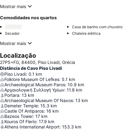
Mostrar mais
Comodidades nos quartos
Casa de banho com chuveiro
Secador
Chaleira elétrica
Mostrar mais
Localização
27P5+FG, 84400, Piso Livadi, Grécia
Distância de Cavo Piso Livadi
Piso Livadi
:
0.1
km
Folklore Museum Of Lefkes
:
5.1
km
Archaeological Museum Paros
:
10.9
km
Αρχαιολογική Συλλογή Υρίων
:
11.8
km
Portara
:
13
km
Archaeological Museum Of Naxos
:
13
km
Demeter Temple
:
15.3
km
Castle Of Antiparos
:
16
km
Bazeos Tower
:
17
km
Kouros Of Flerio
:
17.9
km
Athens International Airport
:
153.3
km