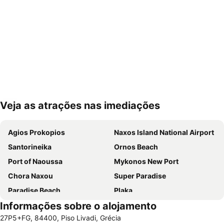
Veja as atrações nas imediações
Ampliar mapa
Agios Prokopios
Naxos Island National Airport
Santorineika
Ornos Beach
Port of Naoussa
Mykonos New Port
Chora Naxou
Super Paradise
Paradise Beach
Plaka
Informações sobre o alojamento
Old Port of Mykonos City
Glyfada
27P5+FG, 84400, Piso Livadi, Grécia
Lazarou beach
Platys Gyalos