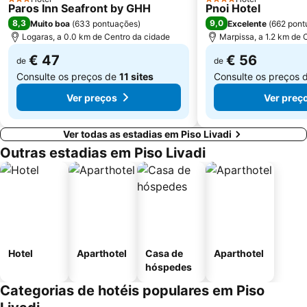
3 Estrelas
4 Estrelas
Paros Inn Seafront by GHH
Pnoi Hotel
8,3
9,0
Muito boa
(
633 pontuações
)
Excelente
(
662 pont
Logaras, a 0.0 km de Centro da cidade
Marpissa, a 1.2 km de 
€ 47
€ 56
de
de
Consulte os preços de
11 sites
Consulte os preços 
Ver preços
Ver preç
Ver todas as estadias em Piso Livadi
Outras estadias em Piso Livadi
Hotel
Aparthotel
Casa de
Aparthotel
hóspedes
Categorias de hotéis populares em Piso