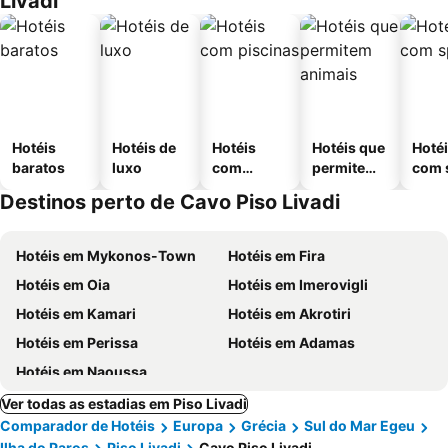
Livadi
Hotéis
Hotéis de
Hotéis
Hotéis que
Hoté
baratos
luxo
com
permitem
com 
piscinas
animais
Destinos perto de Cavo Piso Livadi
Hotéis em Mykonos-Town
Hotéis em Fira
Hotéis em Oia
Hotéis em Imerovigli
Hotéis em Kamari
Hotéis em Akrotiri
Hotéis em Perissa
Hotéis em Adamas
Hotéis em Naoussa
Ver todas as estadias em Piso Livadi
Comparador de Hotéis
Europa
Grécia
Sul do Mar Egeu
Ilha do Paros
Piso Livadi
Cavo Piso Livadi