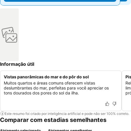
Informação útil
Vistas panorâmicas do mar e do pôr do sol
Pi
Muitos quartos e áreas comuns oferecem vistas
Re
deslumbrantes do mar, perfeitas para você apreciar os
li
tons dourados dos pores do sol da ilha.
pr
Este resumo foi criado por inteligência artificial e pode não ser 100% correto.
Comparar com estadias semelhantes
Alojamento selecionado
Alojamentos semelhantes