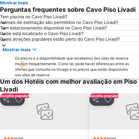
Mostrar mais
Kalo Livadi
Punda Beach Club
Perguntas frequentes sobre Cavo Piso Livadi
Psaraliki
Mylopotas Beach
Tem piscina no Cavo Piso Livadi?
Animais de estimação são permitidos no Cavo Piso Livadi?
Paranga Beach
Psarou Beach
Tem estacionamento disponível no Cavo Piso Livadi?
Mykonos Island National Airport
Chryssi Akti
Onde está localizado o Cavo Piso Livadi?
Quais atrações populares estão perto do Cavo Piso Livadi?
Elia
Traditional Settlement of Mykonos
Mostrar mais
Kastraki
Panagia Filotitisa
Os preços e a disponibilidade que recebemos dos sites de reserva
Agrari
Marco Polo
mudam frequentemente. Como tal, pode haver diferenças entre as
1. Antanaklasis Music Festival Mykonos
ofertas que consulta no trivago e os preços que estão disponíveis
nos sites de reserva.
Um dos Hotéis com melhor avaliação em Piso
Livadi
Escolha popular
Escolha popular
Partilhar
Adicionar aos favoritos
Partilhar
Adicionar aos
Hotel
Hotel