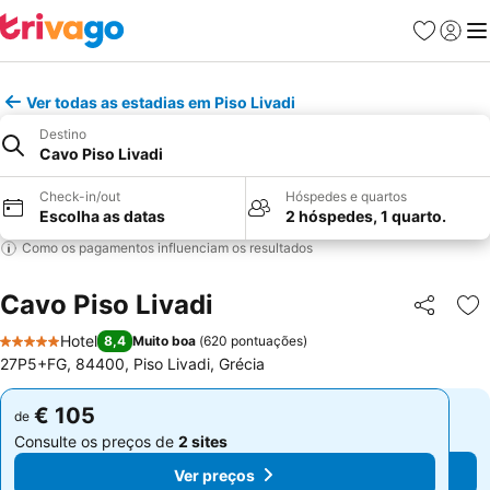
Favoritos
Iniciar
Me
Ver todas as estadias em Piso Livadi
Destino
Cavo Piso Livadi
Check-in/out
Hóspedes e quartos
Escolha as datas
2 hóspedes, 1 quarto.
Como os pagamentos influenciam os resultados
Cavo Piso Livadi
Partilhar
Ad
Hotel
8,4
Muito boa
(
620 pontuações
)
5 Estrelas
27P5+FG, 84400, Piso Livadi, Grécia
€ 105
€ 105
de
de
Consulte os preços de
2 sites
Consulte os preços de
2 sites
Ver preços
Ver preços