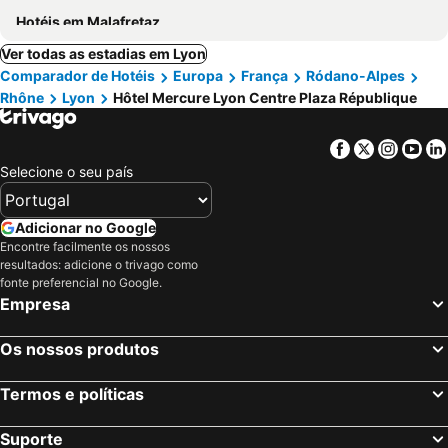
Hotéis em Malafretaz
Ver todas as estadias em Lyon
Comparador de Hotéis
Europa
França
Ródano-Alpes
Rhône
Lyon
Hôtel Mercure Lyon Centre Plaza République
Facebook
Twitter
Insta
Yo
Selecione o seu país
Adicionar no Google
Encontre facilmente os nossos
resultados: adicione o trivago como
fonte preferencial no Google.
Empresa
Os nossos produtos
Termos e políticas
Suporte