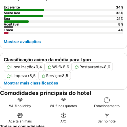
a qualidade das ofertas de pequeno-almoço. Para uma
experiência mais tranquila, os hóspedes devem solicitar um
Excelente
34
%
quarto virado para o jardim.
Muito boa
33
%
Boa
21
%
Aceitável
8
%
Fraca
4
%
Mostrar avaliações
Classificação acima da média para Lyon
Localização
•
9,4
Wi-fi
•
8,6
Restaurante
•
8,6
Limpeza
•
8,5
Serviço
•
8,5
Mostrar mais classificações
Comodidades principais do hotel
Wi-fi no lobby
Wi-fi nos quartos
Estacionamento
Aceita animais
A/C
Bar no hotel
Todas as comodidades