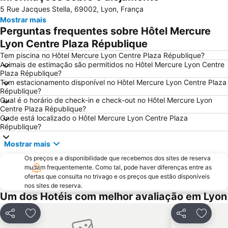
5 Rue Jacques Stella, 69002, Lyon, França
Mermoz
Confluence
Mostrar mais
Hôtel de ville de Lyon
Basilica of Notre-Dame de Fourvière
Perguntas frequentes sobre Hôtel Mercure
Centre Commercial la Part-Dieu
OL Store Lyon Centre
Lyon Centre Plaza République
Gare de Châteaucreux
Part-Dieu Quarter
Tem piscina no Hôtel Mercure Lyon Centre Plaza République?
Animais de estimação são permitidos no Hôtel Mercure Lyon Centre
Perrache
Les Brotteaux
Plaza République?
Tem estacionamento disponível no Hôtel Mercure Lyon Centre Plaza
Bellecombe
Serin
République?
Le Point-du-Jour
Musée des Confluences
Qual é o horário de check-in e check-out no Hôtel Mercure Lyon
Centre Plaza République?
Stade de Gerland
Sanctuaire d'Ars
Onde está localizado o Hôtel Mercure Lyon Centre Plaza
République?
Cité médiévale de Pérouges
Mostrar mais
Os preços e a disponibilidade que recebemos dos sites de reserva
mudam frequentemente. Como tal, pode haver diferenças entre as
ofertas que consulta no trivago e os preços que estão disponíveis
nos sites de reserva.
Um dos Hotéis com melhor avaliação em Lyon
Partilhar
Adicionar aos favoritos
Partilhar
Adicio