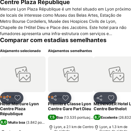
Centre Plaza République
Mercure Lyon Plaza République é um hotel situado em Lyon próximo
de locais de interesse como Museu das Belas Artes, Estação de
Metro Bourse Cordeliers, Musée des Hospices Civils de Lyon,
Chapelle de l’Hôtel Dieu e Place des Jacobins. Este hotel para não
fumadores apresenta uma infra-estrutura com serviços e
Comparar com estadias semelhantes
acessibilidades como internet, recepção aberta 24h, elevador, sala
de bagagem, serviço de lavandaria e engomadoria, serviço de
Alojamento selecionado
Alojamentos semelhantes
pequeno-almoço e fax/fotocopiadora. O estacionamento existente é
público e para descontrair o hotel possui um bar. Os 78 quartos
estão equipados com internet, cofre, ar condicionado, mesa de
escritório, casa de banho com banheira e secador de cabelo,
telefone, rádio, televisão por satélite, máquina de café/chá, mini bar
e serviço de despertador. Existem quartos para pessoas com
mobilidade reduzida.
Hotel
Hotel
Hotel
4 Estrelas
2 Estrelas
Partilhar
Adicionar aos favoritos
Partilhar
Adicionar aos favoritos
Partilhar
Adicionar
Hôtel Mercure Lyon
Première Classe Lyon
MEININGER Hotel 
Centre Plaza
Centre Gare Part Dieu
Centre Berthelot
République
7,5
8,7
Boa
(
13.535 pontuações
)
Excelente
(
26.832
8,0
Muito boa
(
3.842 pontuações
)
Lyon, a 2.1 km de Centro
Lyon, a 1.3 km de