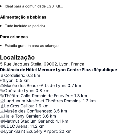
Ideal para a comunidade LGBTQIA+
Alimentação e bebidas
Tudo incluído (a pedido)
Para crianças
Estadia gratuita para as crianças
Localização
5 Rue Jacques Stella, 69002, Lyon, França
Distância de Hôtel Mercure Lyon Centre Plaza République
Cordeliers
:
0.3
km
Lyon
:
0.5
km
Musée des Beaux-Arts de Lyon
:
0.7
km
Opéra de Lyon
:
0.8
km
Théâtre Gallo-Romain de Fourvière
:
1.3
km
Lugdunum Musée et Théâtres Romains
:
1.3
km
Le Gros Caillou
:
1.6
km
Musée des Confluences
:
3.5
km
Halle Tony Garnier
:
3.6
km
Matmut Stadium Gerland
:
4.1
km
LDLC Arena
:
11.2
km
Lyon-Saint Exupéry Airport
:
20
km