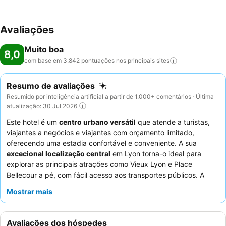
Avaliações
Muito boa
8,0
com base em 3.842 pontuações nos principais
sites
Resumo de avaliações
Resumido por inteligência artificial a partir de 1.000+ comentários · Última
atualização: 30 Jul 2026
Este hotel é um
centro urbano versátil
que atende a turistas,
viajantes a negócios e viajantes com orçamento limitado,
oferecendo uma estadia confortável e conveniente. A sua
excecional localização central
em Lyon torna-o ideal para
explorar as principais atrações como Vieux Lyon e Place
Bellecour a pé, com fácil acesso aos transportes públicos. A
comodidade de destaque do hotel é o seu muito elogiado
buffet
Mostrar mais
de pequeno-almoço
, que apresenta uma vasta seleção de
produtos frescos e locais. Os hóspedes elogiam
consistentemente o
staff caloroso, profissional e atencioso
e
Avaliações dos hóspedes