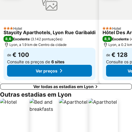
Hotel
Hotel
3 Estrelas
3 Estrelas
Staycity Aparthotels, Lyon Rue Garibaldi
Hôtel Des Ar
8,6
8,9
Excelente
(
3.142 pontuações
)
Excelente
(
Lyon, a 1.9 km de Centro da cidade
Lyon, a 0.2 k
€ 100
€ 128
de
de
Consulte os preços de
6 sites
Consulte os 
Ver preços
Ve
Ver todas as estadias em Lyon
Outras estadias em Lyon