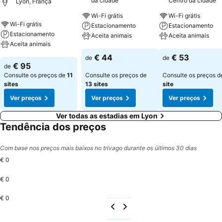
da cidade
Centro da cidade
Lyon, França
Wi-Fi grátis
Wi-Fi grátis
Wi-Fi grátis
Estacionamento
Estacionamento
Estacionamento
Aceita animais
Aceita animais
Aceita animais
Ver preços
Ver preços
€ 44
€ 53
de
de
Ver preços
€ 95
de
Consulte os preços de
11
Consulte os preços de
Consulte os preços 
sites
13 sites
site
Ver preços
Ver preços
Ver preços
Ver todas as estadias em Lyon
Tendência dos preços
Com base nos preços mais baixos no trivago durante os últimos 30 dias
€ 0
€ 0
€ 0