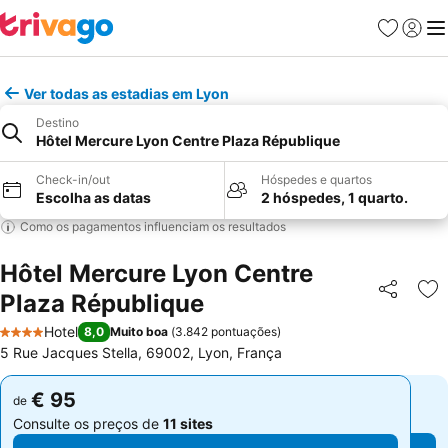
Favoritos
Iniciar
Me
Ver todas as estadias em Lyon
Destino
Hôtel Mercure Lyon Centre Plaza République
Check-in/out
Hóspedes e quartos
Escolha as datas
2 hóspedes, 1 quarto.
Como os pagamentos influenciam os resultados
Hôtel Mercure Lyon Centre
Plaza République
Partilhar
Ad
Hotel
8,0
Muito boa
(
3.842 pontuações
)
4 Estrelas
5 Rue Jacques Stella, 69002, Lyon, França
€ 95
€ 95
de
de
Consulte os preços de
11 sites
Consulte os preços de
11 sites