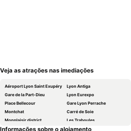
Veja as atrações nas imediações
Ampliar mapa
Aéroport Lyon Saint Exupéry
Lyon Antiga
Gare de la Part-Dieu
Lyon Eurexpo
Place Bellecour
Gare Lyon Perrache
Montchat
Carré de Soie
Monplaisir district
Les Traboules
Informações sobre o alojamento
Mercado de Natal
Vaise