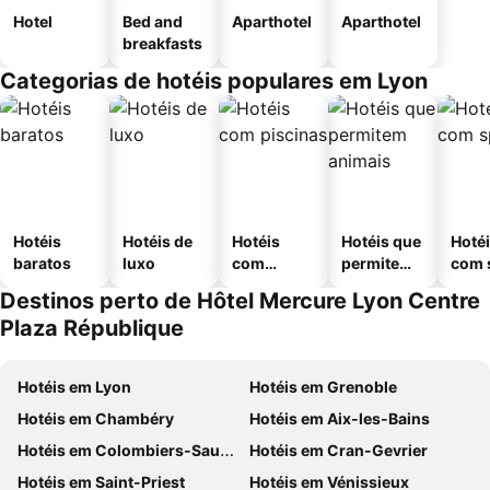
Hotel
Bed and
Aparthotel
Aparthotel
breakfasts
Categorias de hotéis populares em Lyon
Hotéis
Hotéis de
Hotéis
Hotéis que
Hoté
baratos
luxo
com
permitem
com 
piscinas
animais
Destinos perto de Hôtel Mercure Lyon Centre
Plaza République
Hotéis em Lyon
Hotéis em Grenoble
Hotéis em Chambéry
Hotéis em Aix-les-Bains
Hotéis em Colombiers-Saugnieu
Hotéis em Cran-Gevrier
Hotéis em Saint-Priest
Hotéis em Vénissieux